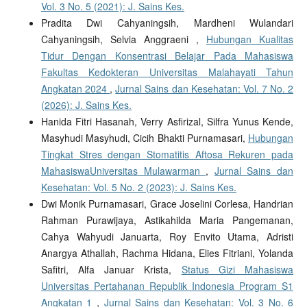
Vol. 3 No. 5 (2021): J. Sains Kes.
Pradita Dwi Cahyaningsih, Mardheni Wulandari
Cahyaningsih, Selvia Anggraeni ,
Hubungan Kualitas
Tidur Dengan Konsentrasi Belajar Pada Mahasiswa
Fakultas Kedokteran Universitas Malahayati Tahun
Angkatan 2024
,
Jurnal Sains dan Kesehatan: Vol. 7 No. 2
(2026): J. Sains Kes.
Hanida Fitri Hasanah, Verry Asfirizal, Silfra Yunus Kende,
Masyhudi Masyhudi, Cicih Bhakti Purnamasari,
Hubungan
Tingkat Stres dengan Stomatitis Aftosa Rekuren pada
MahasiswaUniversitas Mulawarman
,
Jurnal Sains dan
Kesehatan: Vol. 5 No. 2 (2023): J. Sains Kes.
Dwi Monik Purnamasari, Grace Joselini Corlesa, Handrian
Rahman Purawijaya, Astikahilda Maria Pangemanan,
Cahya Wahyudi Januarta, Roy Envito Utama, Adristi
Anargya Athallah, Rachma Hidana, Elies Fitriani, Yolanda
Safitri, Alfa Januar Krista,
Status Gizi Mahasiswa
Universitas Pertahanan Republik Indonesia Program S1
Angkatan 1
,
Jurnal Sains dan Kesehatan: Vol. 3 No. 6