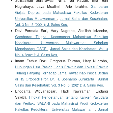
Sulistiawati Sulistiawati, Nilna Nur Faizah, Eka Yuni
Nugrahayu, Jaya Mualimin, Arie Ibrahim,
Gambaran
Gejala Depresi pada Mahasiswa Fakultas Kedokteran
Universitas Mulawarman
,
Jurnal Sains dan Kesehatan:
Vol. 3 No. 5 (2021): J. Sains Kes.
Devi Permata Sari, Hary Nugroho, Abdillah Iskandar,
Gambaran Tingkat Kecemasan Mahasiswa Fakultas
Kedokteran Universitas Mulawarman Sebelum
Menghadapi OSCE
,
Jurnal Sains dan Kesehatan: Vol. 3
No. 4 (2021): J. Sains Kes.
Imam Fathur Rozi, Gregorius Tekwan, Hary Nugroho,
Hubungan Usia Pasien, Jenis Fraktur dan Lokasi Fraktur
Tulang Panjang Terhadap Lama Rawat Inap Pasca Bedah
di RS Ortopedi Prof. Dr. R. Soeharso Surakarta
,
Jurnal
Sains dan Kesehatan: Vol. 3 No. 5 (2021): J. Sains Kes.
Enggarita Widyahapsari, Hadi Irawiraman, Endang
Sawitri,
Tingkat Pengetahuan tentang Kanker Payudara
dan Perilaku SADARI pada Mahasiswi Prodi Kedokteran
Fakultas Kedokteran Universitas Mulawarman
,
Jurnal