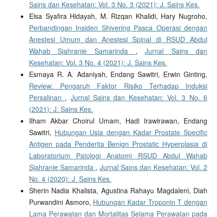
Sains dan Kesehatan: Vol. 3 No. 3 (2021): J. Sains Kes.
Elsa Syafira Hidayah, M. Rizqan Khalidi, Hary Nugroho,
Perbandingan Insiden Shivering Pasca Operasi dengan
Anestesi Umum dan Anestesi Spinal di RSUD Abdul
Wahab Sjahranie Samarinda
,
Jurnal Sains dan
Kesehatan: Vol. 3 No. 4 (2021): J. Sains Kes.
Esmaya R. A. Adaniyah, Endang Sawitri, Erwin Ginting,
Review: Pengaruh Faktor Risiko Terhadap Induksi
Persalinan
,
Jurnal Sains dan Kesehatan: Vol. 3 No. 6
(2021): J. Sains Kes.
Ilham Akbar Choirul Umam, Hadi Irawirawan, Endang
Sawitri,
Hubungan Usia dengan Kadar Prostate Specific
Antigen pada Penderita Benign Prostatic Hyperplasia di
Laboratorium Patologi Anatomi RSUD Abdul Wahab
Sjahranie Samarinda
,
Jurnal Sains dan Kesehatan: Vol. 2
No. 4 (2020): J. Sains Kes.
Sherin Nadia Khalista, Agustina Rahayu Magdaleni, Diah
Purwandini Asmoro,
Hubungan Kadar Troponin T dengan
Lama Perawatan dan Mortalitas Selama Perawatan pada