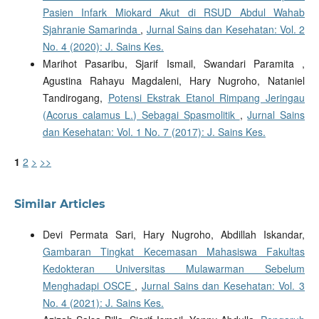
Pasien Infark Miokard Akut di RSUD Abdul Wahab
Sjahranie Samarinda
,
Jurnal Sains dan Kesehatan: Vol. 2
No. 4 (2020): J. Sains Kes.
Marihot Pasaribu, Sjarif Ismail, Swandari Paramita ,
Agustina Rahayu Magdaleni, Hary Nugroho, Nataniel
Tandirogang,
Potensi Ekstrak Etanol Rimpang Jeringau
(Acorus calamus L.) Sebagai Spasmolitik
,
Jurnal Sains
dan Kesehatan: Vol. 1 No. 7 (2017): J. Sains Kes.
1
2
>
>>
Similar Articles
Devi Permata Sari, Hary Nugroho, Abdillah Iskandar,
Gambaran Tingkat Kecemasan Mahasiswa Fakultas
Kedokteran Universitas Mulawarman Sebelum
Menghadapi OSCE
,
Jurnal Sains dan Kesehatan: Vol. 3
No. 4 (2021): J. Sains Kes.