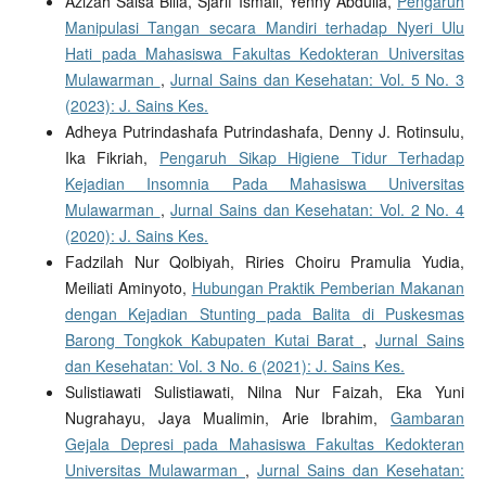
Azizah Salsa Billa, Sjarif Ismail, Yenny Abdulla,
Pengaruh
Manipulasi Tangan secara Mandiri terhadap Nyeri Ulu
Hati pada Mahasiswa Fakultas Kedokteran Universitas
Mulawarman
,
Jurnal Sains dan Kesehatan: Vol. 5 No. 3
(2023): J. Sains Kes.
Adheya Putrindashafa Putrindashafa, Denny J. Rotinsulu,
Ika Fikriah,
Pengaruh Sikap Higiene Tidur Terhadap
Kejadian Insomnia Pada Mahasiswa Universitas
Mulawarman
,
Jurnal Sains dan Kesehatan: Vol. 2 No. 4
(2020): J. Sains Kes.
Fadzilah Nur Qolbiyah, Riries Choiru Pramulia Yudia,
Meiliati Aminyoto,
Hubungan Praktik Pemberian Makanan
dengan Kejadian Stunting pada Balita di Puskesmas
Barong Tongkok Kabupaten Kutai Barat
,
Jurnal Sains
dan Kesehatan: Vol. 3 No. 6 (2021): J. Sains Kes.
Sulistiawati Sulistiawati, Nilna Nur Faizah, Eka Yuni
Nugrahayu, Jaya Mualimin, Arie Ibrahim,
Gambaran
Gejala Depresi pada Mahasiswa Fakultas Kedokteran
Universitas Mulawarman
,
Jurnal Sains dan Kesehatan: