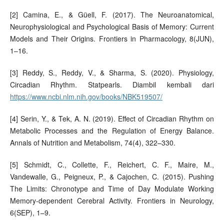
[2] Camina, E., & Güell, F. (2017). The Neuroanatomical,
Neurophysiological and Psychological Basis of Memory: Current
Models and Their Origins. Frontiers in Pharmacology, 8(JUN),
1–16.
[3] Reddy, S., Reddy, V., & Sharma, S. (2020). Physiology,
Circadian Rhythm. Statpearls. Diambil kembali dari
https://www.ncbi.nlm.nih.gov/books/NBK519507/
[4] Serin, Y., & Tek, A. N. (2019). Effect of Circadian Rhythm on
Metabolic Processes and the Regulation of Energy Balance.
Annals of Nutrition and Metabolism, 74(4), 322–330.
[5] Schmidt, C., Collette, F., Reichert, C. F., Maire, M.,
Vandewalle, G., Peigneux, P., & Cajochen, C. (2015). Pushing
The Limits: Chronotype and Time of Day Modulate Working
Memory-dependent Cerebral Activity. Frontiers in Neurology,
6(SEP), 1–9.