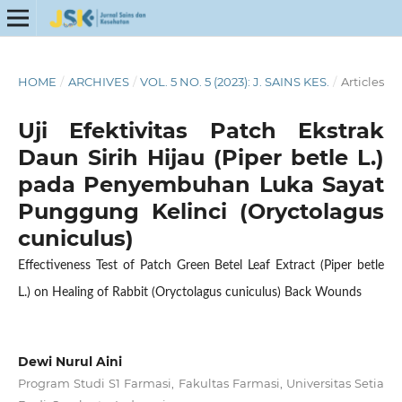
HOME
/
ARCHIVES
/
VOL. 5 NO. 5 (2023): J. SAINS KES.
/
Articles
Uji Efektivitas Patch Ekstrak
Daun Sirih Hijau (Piper betle L.)
pada Penyembuhan Luka Sayat
Punggung Kelinci (Oryctolagus
cuniculus)
Effectiveness Test of Patch Green Betel Leaf Extract (Piper betle
L.) on Healing of Rabbit (Oryctolagus cuniculus) Back Wounds
Dewi Nurul Aini
Program Studi S1 Farmasi, Fakultas Farmasi, Universitas Setia