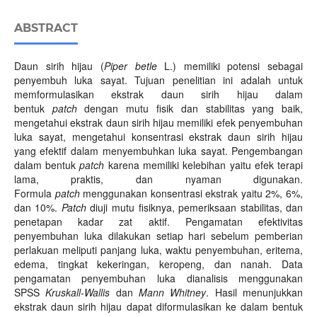
ABSTRACT
Daun sirih hijau (
Piper betle
L.) memiliki potensi sebagai
penyembuh luka sayat. Tujuan penelitian ini adalah untuk
memformulasikan ekstrak daun sirih hijau dalam
bentuk
patch
dengan mutu fisik dan stabilitas yang baik,
mengetahui ekstrak daun sirih hijau memiliki efek penyembuhan
luka sayat, mengetahui konsentrasi ekstrak daun sirih hijau
yang efektif dalam menyembuhkan luka sayat. Pengembangan
dalam bentuk
patch
karena memiliki kelebihan yaitu efek terapi
lama, praktis, dan nyaman digunakan.
Formula
patch
menggunakan konsentrasi ekstrak yaitu 2%, 6%,
dan 10%.
Patch
diuji mutu fisiknya, pemeriksaan stabilitas, dan
penetapan kadar zat aktif. Pengamatan efektivitas
penyembuhan luka dilakukan setiap hari sebelum pemberian
perlakuan meliputi panjang luka, waktu penyembuhan, eritema,
edema, tingkat kekeringan, keropeng, dan nanah. Data
pengamatan penyembuhan luka dianalisis menggunakan
SPSS
Kruskall-Wallis
dan
Mann Whitney
. Hasil menunjukkan
ekstrak daun sirih hijau dapat diformulasikan ke dalam bentuk