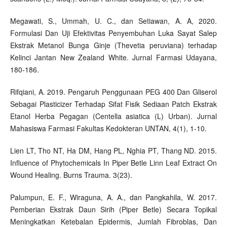
Megawati, S., Ummah, U. C., dan Setiawan, A. A, 2020.
Formulasi Dan Uji Efektivitas Penyembuhan Luka Sayat Salep
Ekstrak Metanol Bunga Ginje (Thevetia peruviana) terhadap
Kelinci Jantan New Zealand White. Jurnal Farmasi Udayana,
180-186.
Rifqiani, A. 2019. Pengaruh Penggunaan PEG 400 Dan Gliserol
Sebagai Plasticizer Terhadap Sifat Fisik Sediaan Patch Ekstrak
Etanol Herba Pegagan (Centella asiatica (L) Urban). Jurnal
Mahasiswa Farmasi Fakultas Kedokteran UNTAN, 4(1), 1-10.
Lien LT, Tho NT, Ha DM, Hang PL, Nghia PT, Thang ND. 2015.
Influence of Phytochemicals In Piper Betle Linn Leaf Extract On
Wound Healing. Burns Trauma. 3(23).
Palumpun, E. F., Wiraguna, A. A., dan Pangkahila, W. 2017.
Pemberian Ekstrak Daun Sirih (Piper Betle) Secara Topikal
Meningkatkan Ketebalan Epidermis, Jumlah Fibroblas, Dan