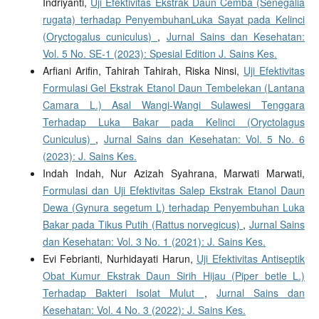
Indriyanti,
Uji Efektivitas Ekstrak Daun Cemba (Senegalia
rugata) terhadap PenyembuhanLuka Sayat pada Kelinci
(Oryctogalus cuniculus)
,
Jurnal Sains dan Kesehatan:
Vol. 5 No. SE-1 (2023): Spesial Edition J. Sains Kes.
Arfiani Arifin, Tahirah Tahirah, Riska Ninsi,
Uji Efektivitas
Formulasi Gel Ekstrak Etanol Daun Tembelekan (Lantana
Camara L.) Asal Wangi-Wangi Sulawesi Tenggara
Terhadap Luka Bakar pada Kelinci (Oryctolagus
Cuniculus)
,
Jurnal Sains dan Kesehatan: Vol. 5 No. 6
(2023): J. Sains Kes.
Indah Indah, Nur Azizah Syahrana, Marwati Marwati,
Formulasi dan Uji Efektivitas Salep Ekstrak Etanol Daun
Dewa (Gynura segetum L) terhadap Penyembuhan Luka
Bakar pada Tikus Putih (Rattus norvegicus)
,
Jurnal Sains
dan Kesehatan: Vol. 3 No. 1 (2021): J. Sains Kes.
Evi Febrianti, Nurhidayati Harun,
Uji Efektivitas Antiseptik
Obat Kumur Ekstrak Daun Sirih Hijau (Piper betle L.)
Terhadap Bakteri Isolat Mulut
,
Jurnal Sains dan
Kesehatan: Vol. 4 No. 3 (2022): J. Sains Kes.