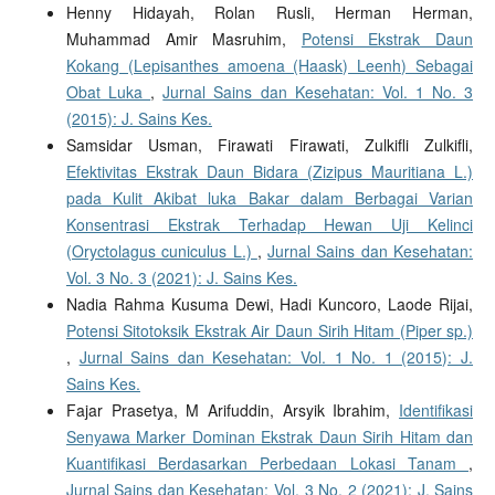
Henny Hidayah, Rolan Rusli, Herman Herman,
Muhammad Amir Masruhim,
Potensi Ekstrak Daun
Kokang (Lepisanthes amoena (Haask) Leenh) Sebagai
Obat Luka
,
Jurnal Sains dan Kesehatan: Vol. 1 No. 3
(2015): J. Sains Kes.
Samsidar Usman, Firawati Firawati, Zulkifli Zulkifli,
Efektivitas Ekstrak Daun Bidara (Zizipus Mauritiana L.)
pada Kulit Akibat luka Bakar dalam Berbagai Varian
Konsentrasi Ekstrak Terhadap Hewan Uji Kelinci
(Oryctolagus cuniculus L.)
,
Jurnal Sains dan Kesehatan:
Vol. 3 No. 3 (2021): J. Sains Kes.
Nadia Rahma Kusuma Dewi, Hadi Kuncoro, Laode Rijai,
Potensi Sitotoksik Ekstrak Air Daun Sirih Hitam (Piper sp.)
,
Jurnal Sains dan Kesehatan: Vol. 1 No. 1 (2015): J.
Sains Kes.
Fajar Prasetya, M Arifuddin, Arsyik Ibrahim,
Identifikasi
Senyawa Marker Dominan Ekstrak Daun Sirih Hitam dan
Kuantifikasi Berdasarkan Perbedaan Lokasi Tanam
,
Jurnal Sains dan Kesehatan: Vol. 3 No. 2 (2021): J. Sains