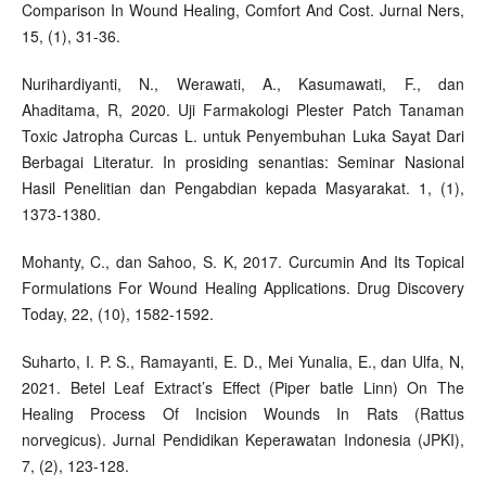
Comparison In Wound Healing, Comfort And Cost. Jurnal Ners,
15, (1), 31-36.
Nurihardiyanti, N., Werawati, A., Kasumawati, F., dan
Ahaditama, R, 2020. Uji Farmakologi Plester Patch Tanaman
Toxic Jatropha Curcas L. untuk Penyembuhan Luka Sayat Dari
Berbagai Literatur. In prosiding senantias: Seminar Nasional
Hasil Penelitian dan Pengabdian kepada Masyarakat. 1, (1),
1373-1380.
Mohanty, C., dan Sahoo, S. K, 2017. Curcumin And Its Topical
Formulations For Wound Healing Applications. Drug Discovery
Today, 22, (10), 1582-1592.
Suharto, I. P. S., Ramayanti, E. D., Mei Yunalia, E., dan Ulfa, N,
2021. Betel Leaf Extract’s Effect (Piper batle Linn) On The
Healing Process Of Incision Wounds In Rats (Rattus
norvegicus). Jurnal Pendidikan Keperawatan Indonesia (JPKI),
7, (2), 123-128.