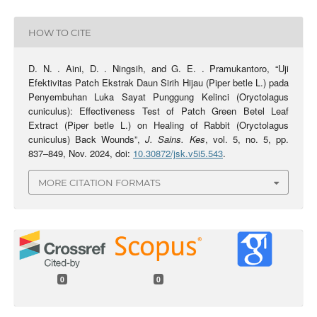
HOW TO CITE
D. N. . Aini, D. . Ningsih, and G. E. . Pramukantoro, “Uji
Efektivitas Patch Ekstrak Daun Sirih Hijau (Piper betle L.) pada
Penyembuhan Luka Sayat Punggung Kelinci (Oryctolagus
cuniculus): Effectiveness Test of Patch Green Betel Leaf
Extract (Piper betle L.) on Healing of Rabbit (Oryctolagus
cuniculus) Back Wounds”,
J. Sains. Kes
, vol. 5, no. 5, pp.
837–849, Nov. 2024, doi:
10.30872/jsk.v5i5.543
.
MORE CITATION FORMATS
0
0