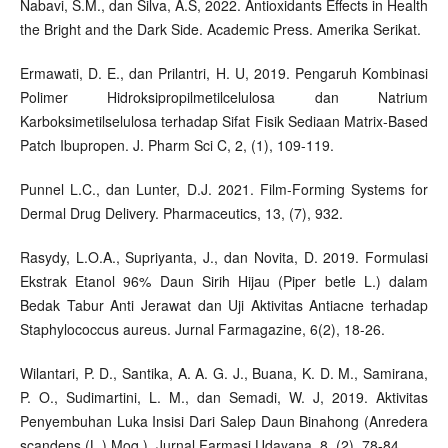
Nabavi, S.M., dan Silva, A.S, 2022. Antioxidants Effects in Health
the Bright and the Dark Side. Academic Press. Amerika Serikat.
Ermawati, D. E., dan Prilantri, H. U, 2019. Pengaruh Kombinasi
Polimer Hidroksipropilmetilcelulosa dan Natrium
Karboksimetilselulosa terhadap Sifat Fisik Sediaan Matrix-Based
Patch Ibupropen. J. Pharm Sci C, 2, (1), 109-119.
Punnel L.C., dan Lunter, D.J. 2021. Film-Forming Systems for
Dermal Drug Delivery. Pharmaceutics, 13, (7), 932.
Rasydy, L.O.A., Supriyanta, J., dan Novita, D. 2019. Formulasi
Ekstrak Etanol 96% Daun Sirih Hijau (Piper betle L.) dalam
Bedak Tabur Anti Jerawat dan Uji Aktivitas Antiacne terhadap
Staphylococcus aureus. Jurnal Farmagazine, 6(2), 18-26.
Wilantari, P. D., Santika, A. A. G. J., Buana, K. D. M., Samirana,
P. O., Sudimartini, L. M., dan Semadi, W. J, 2019. Aktivitas
Penyembuhan Luka Insisi Dari Salep Daun Binahong (Anredera
scandens (L.) Moq.). Jurnal Farmasi Udayana, 8, (2), 78-84.