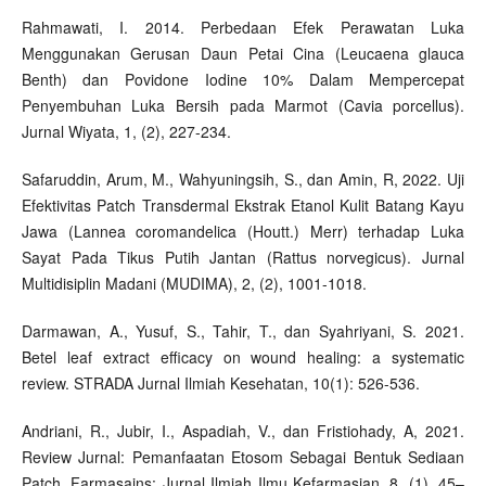
Rahmawati, I. 2014. Perbedaan Efek Perawatan Luka
Menggunakan Gerusan Daun Petai Cina (Leucaena glauca
Benth) dan Povidone Iodine 10% Dalam Mempercepat
Penyembuhan Luka Bersih pada Marmot (Cavia porcellus).
Jurnal Wiyata, 1, (2), 227-234.
Safaruddin, Arum, M., Wahyuningsih, S., dan Amin, R, 2022. Uji
Efektivitas Patch Transdermal Ekstrak Etanol Kulit Batang Kayu
Jawa (Lannea coromandelica (Houtt.) Merr) terhadap Luka
Sayat Pada Tikus Putih Jantan (Rattus norvegicus). Jurnal
Multidisiplin Madani (MUDIMA), 2, (2), 1001-1018.
Darmawan, A., Yusuf, S., Tahir, T., dan Syahriyani, S. 2021.
Betel leaf extract efficacy on wound healing: a systematic
review. STRADA Jurnal Ilmiah Kesehatan, 10(1): 526-536.
Andriani, R., Jubir, I., Aspadiah, V., dan Fristiohady, A, 2021.
Review Jurnal: Pemanfaatan Etosom Sebagai Bentuk Sediaan
Patch. Farmasains: Jurnal Ilmiah Ilmu Kefarmasian, 8, (1), 45–