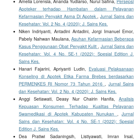
Amelia Lorensia, Ananda Yudiarso, Nurul Safina,
Persepsi
Apoteker terhadap Hambatan dalam Pelayanan
Kefarmasian Penyakit Asma Di Apotek
,
Jurnal Sains dan
Kesehatan: Vol. 2 No. 4 (2020): J. Sains Kes.
Niken Indriyanti, Antadini Antadini, Jorgi Imanuel Emor,
Pabely Nahwan Maulana,
Asuhan Kefarmasian Beberapa
Kasus Penggunaan Obat Penyakit Kulit
,
Jurnal Sains dan
Kesehatan: Vol. 4 No. SE-1 (2022): Spesial Edition J.
Sains Kes.
Hanari Fajarini, Apriyanti Ludin,
Evaluasi Pelaksanaan
Konseling di Apotek Etika Farma Brebes berdasarkan
PERMENKES RI Nomor 73 Tahun 2016
,
Jurnal Sains
dan Kesehatan: Vol. 2 No. 4 (2020): J. Sains Kes.
Anggi Setiawati, Deasy Nur Chairin Hanifa,
Analisis
Kepuasan Konsumen Terhadap Kualitas Pelayanan
Swamedikasi di Apotek Kabupaten Nunukan
,
Jurnal
Sains dan Kesehatan: Vol. 4 No. SE-1 (2022): Spesial
Edition J. Sains Kes.
Dea Pratiwi Sadaningsih, Listiyawati, Imran Irsal,