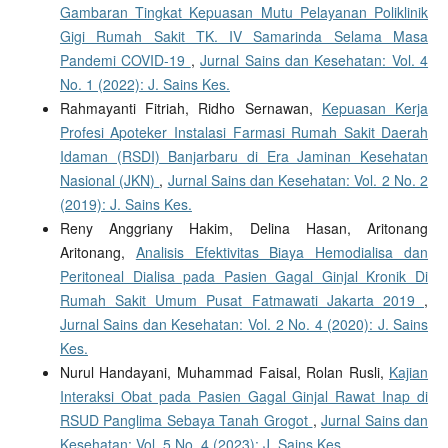
Gambaran Tingkat Kepuasan Mutu Pelayanan Poliklinik
Gigi Rumah Sakit TK. IV Samarinda Selama Masa
Pandemi COVID-19
,
Jurnal Sains dan Kesehatan: Vol. 4
No. 1 (2022): J. Sains Kes.
Rahmayanti Fitriah, Ridho Sernawan,
Kepuasan Kerja
Profesi Apoteker Instalasi Farmasi Rumah Sakit Daerah
Idaman (RSDI) Banjarbaru di Era Jaminan Kesehatan
Nasional (JKN)
,
Jurnal Sains dan Kesehatan: Vol. 2 No. 2
(2019): J. Sains Kes.
Reny Anggriany Hakim, Delina Hasan, Aritonang
Aritonang,
Analisis Efektivitas Biaya Hemodialisa dan
Peritoneal Dialisa pada Pasien Gagal Ginjal Kronik Di
Rumah Sakit Umum Pusat Fatmawati Jakarta 2019
,
Jurnal Sains dan Kesehatan: Vol. 2 No. 4 (2020): J. Sains
Kes.
Nurul Handayani, Muhammad Faisal, Rolan Rusli,
Kajian
Interaksi Obat pada Pasien Gagal Ginjal Rawat Inap di
RSUD Panglima Sebaya Tanah Grogot
,
Jurnal Sains dan
Kesehatan: Vol. 5 No. 4 (2023): J. Sains Kes.