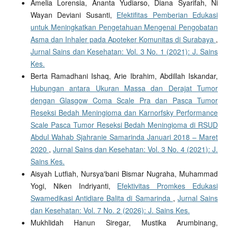
Amelia Lorensia, Ananta Yudiarso, Diana Syarifah, Ni
Wayan Deviani Susanti,
Efektifitas Pemberian Edukasi
untuk Meningkatkan Pengetahuan Mengenai Pengobatan
Asma dan Inhaler pada Apoteker Komunitas di Surabaya
,
Jurnal Sains dan Kesehatan: Vol. 3 No. 1 (2021): J. Sains
Kes.
Berta Ramadhani Ishaq, Arie Ibrahim, Abdillah Iskandar,
Hubungan antara Ukuran Massa dan Derajat Tumor
dengan Glasgow Coma Scale Pra dan Pasca Tumor
Reseksi Bedah Meningioma dan Karnorfsky Performance
Scale Pasca Tumor Reseksi Bedah Meningioma di RSUD
Abdul Wahab Sjahranie Samarinda Januari 2018 – Maret
2020
,
Jurnal Sains dan Kesehatan: Vol. 3 No. 4 (2021): J.
Sains Kes.
Aisyah Lutfiah, Nursya'bani Bismar Nugraha, Muhammad
Yogi, Niken Indriyanti,
Efektivitas Promkes Edukasi
Swamedikasi Antidiare Balita di Samarinda
,
Jurnal Sains
dan Kesehatan: Vol. 7 No. 2 (2026): J. Sains Kes.
Mukhlidah Hanun Siregar, Mustika Arumbinang,