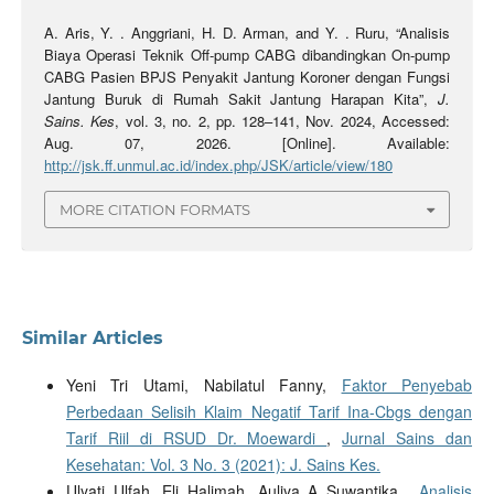
A. Aris, Y. . Anggriani, H. D. Arman, and Y. . Ruru, “Analisis
Biaya Operasi Teknik Off-pump CABG dibandingkan On-pump
CABG Pasien BPJS Penyakit Jantung Koroner dengan Fungsi
Jantung Buruk di Rumah Sakit Jantung Harapan Kita”,
J.
Sains. Kes
, vol. 3, no. 2, pp. 128–141, Nov. 2024, Accessed:
Aug. 07, 2026. [Online]. Available:
http://jsk.ff.unmul.ac.id/index.php/JSK/article/view/180
MORE CITATION FORMATS
Similar Articles
Yeni Tri Utami, Nabilatul Fanny,
Faktor Penyebab
Perbedaan Selisih Klaim Negatif Tarif Ina-Cbgs dengan
Tarif Riil di RSUD Dr. Moewardi
,
Jurnal Sains dan
Kesehatan: Vol. 3 No. 3 (2021): J. Sains Kes.
Ulyati Ulfah, Eli Halimah, Auliya A Suwantika ,
Analisis