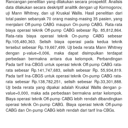
Rancangan penelitian yang dilakukan secara prospektif. Analisis
data dilakukan secara deskriptif analitik dengan uji Kormogorov,
uji Mann Whitney, dan uji Kruskal Wallis. Hasil penelitian dari
total pasien sebanyak 70 orang masing-masing 35 pasien, yang
menjalani Off-pump CABG maupun On-pump CABG. Rata-rata
biaya operasi teknik Off-pump CABG sebesar Rp. 85,812,864.
Rata-rata biaya operasi teknik On-pump CABG sebesar
Rp.105,480,363. Selisih biaya operasi pada kedua teknik
tersebut sebesar Rp.19,667,499. Uji beda rerata Mann Whitney
dengan p-value=0,006, maka dapat disimpulkan terdapat
perbedaan bermakna antara dua kelompok. Perbandingan
Pada tarif Ina-CBGS untuk operasi teknik Off-pump CABG rata-
rata sebesar Rp.141,747,683, selisih sebesar Rp. 55,934,819.
Pada tarif Ina-CBGS untuk operasi teknik On-pump CABG rata-
rata sebesar Rp.138,782,251, selisih sebesar Rp.33,301,888.
Uji beda rerata yang dipakai adalah Kruskal Wallis dengan p-
value=0,000, maka ada perbedaan bermakna antar kelompok.
Biaya operasi teknik Off-pump CABG lebih rendah dibandingkan
operasi teknik On-pump CABG. Biaya operasi teknik Off-pump
CABG dan On-pump CABG lebih rendah dari tarif Ina-CBGs.