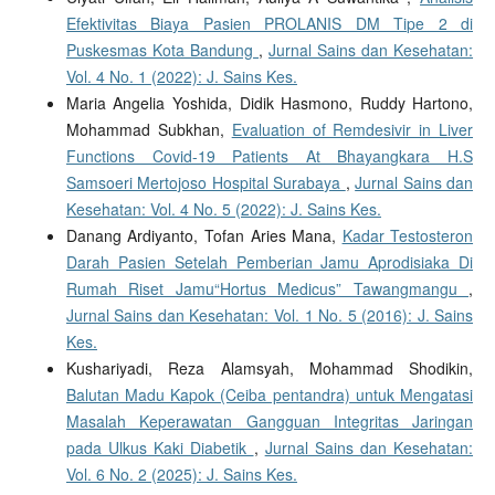
Efektivitas Biaya Pasien PROLANIS DM Tipe 2 di
Puskesmas Kota Bandung
,
Jurnal Sains dan Kesehatan:
Vol. 4 No. 1 (2022): J. Sains Kes.
Maria Angelia Yoshida, Didik Hasmono, Ruddy Hartono,
Mohammad Subkhan,
Evaluation of Remdesivir in Liver
Functions Covid-19 Patients At Bhayangkara H.S
Samsoeri Mertojoso Hospital Surabaya
,
Jurnal Sains dan
Kesehatan: Vol. 4 No. 5 (2022): J. Sains Kes.
Danang Ardiyanto, Tofan Aries Mana,
Kadar Testosteron
Darah Pasien Setelah Pemberian Jamu Aprodisiaka Di
Rumah Riset Jamu“Hortus Medicus” Tawangmangu
,
Jurnal Sains dan Kesehatan: Vol. 1 No. 5 (2016): J. Sains
Kes.
Kushariyadi, Reza Alamsyah, Mohammad Shodikin,
Balutan Madu Kapok (Ceiba pentandra) untuk Mengatasi
Masalah Keperawatan Gangguan Integritas Jaringan
pada Ulkus Kaki Diabetik
,
Jurnal Sains dan Kesehatan:
Vol. 6 No. 2 (2025): J. Sains Kes.