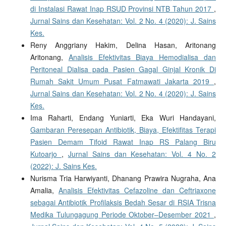
di Instalasi Rawat Inap RSUD Provinsi NTB Tahun 2017
,
Jurnal Sains dan Kesehatan: Vol. 2 No. 4 (2020): J. Sains
Kes.
Reny Anggriany Hakim, Delina Hasan, Aritonang
Aritonang,
Analisis Efektivitas Biaya Hemodialisa dan
Peritoneal Dialisa pada Pasien Gagal Ginjal Kronik Di
Rumah Sakit Umum Pusat Fatmawati Jakarta 2019
,
Jurnal Sains dan Kesehatan: Vol. 2 No. 4 (2020): J. Sains
Kes.
Ima Raharti, Endang Yuniarti, Eka Wuri Handayani,
Gambaran Peresepan Antibiotik, Biaya, Efektifitas Terapi
Pasien Demam Tifoid Rawat Inap RS Palang Biru
Kutoarjo
,
Jurnal Sains dan Kesehatan: Vol. 4 No. 2
(2022): J. Sains Kes.
Nurisma Tria Harwiyanti, Dhanang Prawira Nugraha, Ana
Amalia,
Analisis Efektivitas Cefazoline dan Ceftriaxone
sebagai Antibiotik Profilaksis Bedah Sesar di RSIA Trisna
Medika Tulungagung Periode Oktober–Desember 2021
,