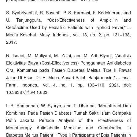
S. Syabriyantini, R. Susanti, P. S. Farmasi, F. Kedokteran, and
U. Tanjungpura, “Cost-Effectiveness of Ampicillin and
Cefotaxime Used by Pediatric Patients with Typhoid Fever,” J.
Media Kesehat. Masy. Indones., vol. 13, no. 2, pp. 131–138,
2017.
N. Isnani, M. Muliyani, M. Zaini, and M. Arif Riyadi, “Analisis
Efektivitas Biaya (Cost-Effectiveness) Penggunaan Antidiabetes
Oral Kombinasi pada Pasien Diabetes Melitus Tipe Ii Rawat
Jalan Di Rsud Dr. H. Moch. Ansari Saleh Banjarmasin,” J. Insa.
Farm. Indones., vol. 4, no. 1, pp. 103–110, 2021, doi:
10.36387/jifi.v4i1.683.
I. R. Ramadhan, W. Syurya, and T. Dharma, “Monoterapi Dan
Kombinasi Pada Pasien Diabetes Rumah Sakit Islam Cempaka
Putih Jakarta Periode Analysis of the Effectiveness of
Monotherapy Antidiabetic Medicine and Combination in
Diabetes Melitus Patient Ii Type Ii Participants of Bpjs Patients in