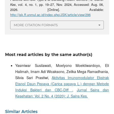
Kes
, vol. 4, no. 1, pp. 19–27, Nov. 2024, Accessed: Aug. 06,
2026. [Online]. Available:
http://jsk.ff.unmul.ac.id/index.php/JSK/article/view/296
MORE CITATION FORMATS
Most read articles by the same author(s)
Yasmiwar Susilawati, Moelyono Moektiwardoyo, Eli
Halimah, Imam Adi Wicaksono, Zelika Mega Ramadhania,
Silvia Sari Prastiwi,
Aktivitas Imunomodulator Ekstrak
Etanol Daun Pepaya (Carica papaya L.) dengan Metode
Induksi Bakteri dan CBC-Diff
,
Jurnal Sains dan
Kesehatan: Vol. 2 No. 4 (2020): J. Sains Kes.
Similar Articles