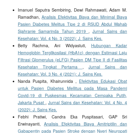
Imanuel Saputra Sembiring, Dewi Rahmawati, Adam M.
Ramadhan,
Analisis Efektivitas Biaya dan Minimal Biaya
Pasien Diabetes Melitus Tipe 2 di RSUD Abdul Wahab
Sjahranie Samarinda Tahun 2019
,
Jurnal Sains dan
Kesehatan: Vol. 4 No. 3 (2022): J. Sains Kes.
Betty Rachma, Ani Widyastuti,
Hubungan Kadar
Hemoglobin Terglikosilasi (HbA1c) dengan Estimasi Laju
Filtrasi Glomerulus (eLFG) Pasien DM Tipe II di Fasilitas
Kesehatan Tingkat Pertama
,
Jurnal Sains dan
Kesehatan: Vol. 3 No. 4 (2021): J. Sains Kes.
Nanda Puspita, Khairunnida ,
Efektivitas Edukasi Obat
untuk Pasien Diabetes Mellitus pada Masa Pandemi
Covid-19 di Puskesmas Kecamatan Cempaka Putih,
Jakarta Pusat
,
Jurnal Sains dan Kesehatan: Vol. 4 No. 4
(2022): J. Sains Kes.
Febhi Pratiwi, Candra Eka Puspitasari, GAP Sri
Erwinayanti,
Analisis Efektivitas Biaya Amitriptilin dan
Gabapentin pada Pasien Stroke dengan Nyeri Neuropati