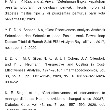
R. Afifah, Y. Riza, and Z. Anwar, “Deterimnan tingkat kepatuhan
peserta program pengelolaan penyakit kronis (prolanis)
diabetes melitus tipe 2 di puskesmas pemurus baru kota
banjarmasin,” 2020.
Y. R. D. N. Septian. A.A, “Cost Effectiveness Analysis Antibiotik
Seftriakson dan Sefotaksim pada Pasien Anak Rawat Inap
Demam Tifoid di Rumah Sakit PKU Aisyiyah Boyolali,” vol. 2017,
no. 1, pp. 1–9, 2020.
D. D. Kim, M. C. Silver, N. Kunst, J. T. Cohen, D. A. Ollendorf,
and P. J. Neumann, “Perspective and Costing in Cost-
Effectiveness Analysis, 1974–2018,” Pharmacoeconomics, vol.
38, no. 10, pp. 1135–1145, 2020, doi: 10.1007/s40273-020-
00942-2.
K. R. Siegel et al., “Cost-effectiveness of interventions to
manage diabetes: Has the evidence changed since 2008?,”
Diabetes Care, vol. 43, no. 7, pp. 1557–1592, 2020, doi: