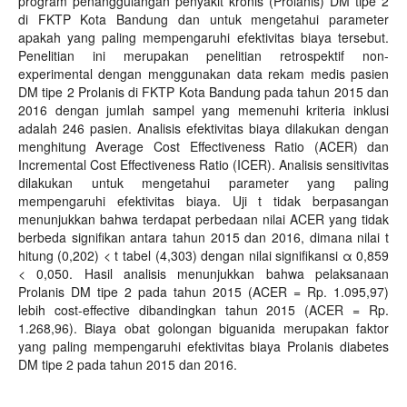
program penanggulangan penyakit kronis (Prolanis) DM tipe 2
di FKTP Kota Bandung dan untuk mengetahui parameter
apakah yang paling mempengaruhi efektivitas biaya tersebut.
Penelitian ini merupakan penelitian retrospektif non-
experimental dengan menggunakan data rekam medis pasien
DM tipe 2 Prolanis di FKTP Kota Bandung pada tahun 2015 dan
2016 dengan jumlah sampel yang memenuhi kriteria inklusi
adalah 246 pasien. Analisis efektivitas biaya dilakukan dengan
menghitung Average Cost Effectiveness Ratio (ACER) dan
Incremental Cost Effectiveness Ratio (ICER). Analisis sensitivitas
dilakukan untuk mengetahui parameter yang paling
mempengaruhi efektivitas biaya. Uji t tidak berpasangan
menunjukkan bahwa terdapat perbedaan nilai ACER yang tidak
berbeda signifikan antara tahun 2015 dan 2016, dimana nilai t
hitung (0,202) < t tabel (4,303) dengan nilai signifikansi α 0,859
< 0,050. Hasil analisis menunjukkan bahwa pelaksanaan
Prolanis DM tipe 2 pada tahun 2015 (ACER = Rp. 1.095,97)
lebih cost-effective dibandingkan tahun 2015 (ACER = Rp.
1.268,96). Biaya obat golongan biguanida merupakan faktor
yang paling mempengaruhi efektivitas biaya Prolanis diabetes
DM tipe 2 pada tahun 2015 dan 2016.