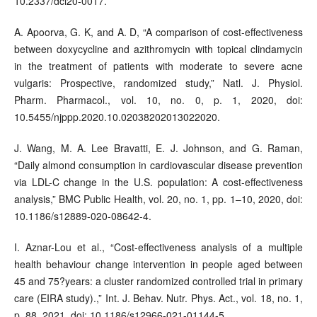
10.2337/dci20-0017.
A. Apoorva, G. K, and A. D, “A comparison of cost-effectiveness
between doxycycline and azithromycin with topical clindamycin
in the treatment of patients with moderate to severe acne
vulgaris: Prospective, randomized study,” Natl. J. Physiol.
Pharm. Pharmacol., vol. 10, no. 0, p. 1, 2020, doi:
10.5455/njppp.2020.10.02038202013022020.
J. Wang, M. A. Lee Bravatti, E. J. Johnson, and G. Raman,
“Daily almond consumption in cardiovascular disease prevention
via LDL-C change in the U.S. population: A cost-effectiveness
analysis,” BMC Public Health, vol. 20, no. 1, pp. 1–10, 2020, doi:
10.1186/s12889-020-08642-4.
I. Aznar-Lou et al., “Cost-effectiveness analysis of a multiple
health behaviour change intervention in people aged between
45 and 75?years: a cluster randomized controlled trial in primary
care (EIRA study).,” Int. J. Behav. Nutr. Phys. Act., vol. 18, no. 1,
p. 88, 2021, doi: 10.1186/s12966-021-01144-5.