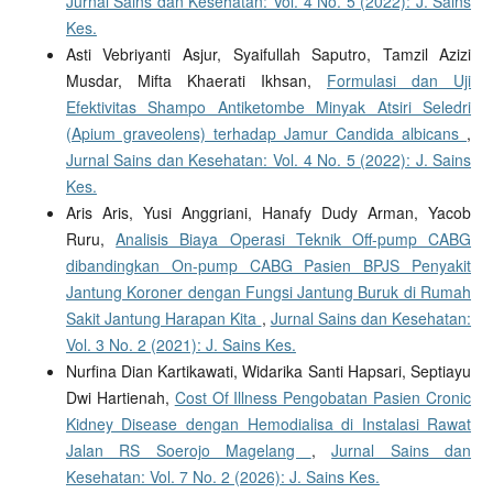
Jurnal Sains dan Kesehatan: Vol. 4 No. 5 (2022): J. Sains
Kes.
Asti Vebriyanti Asjur, Syaifullah Saputro, Tamzil Azizi
Musdar, Mifta Khaerati Ikhsan,
Formulasi dan Uji
Efektivitas Shampo Antiketombe Minyak Atsiri Seledri
(Apium graveolens) terhadap Jamur Candida albicans
,
Jurnal Sains dan Kesehatan: Vol. 4 No. 5 (2022): J. Sains
Kes.
Aris Aris, Yusi Anggriani, Hanafy Dudy Arman, Yacob
Ruru,
Analisis Biaya Operasi Teknik Off-pump CABG
dibandingkan On-pump CABG Pasien BPJS Penyakit
Jantung Koroner dengan Fungsi Jantung Buruk di Rumah
Sakit Jantung Harapan Kita
,
Jurnal Sains dan Kesehatan:
Vol. 3 No. 2 (2021): J. Sains Kes.
Nurfina Dian Kartikawati, Widarika Santi Hapsari, Septiayu
Dwi Hartienah,
Cost Of Illness Pengobatan Pasien Cronic
Kidney Disease dengan Hemodialisa di Instalasi Rawat
Jalan RS Soerojo Magelang
,
Jurnal Sains dan
Kesehatan: Vol. 7 No. 2 (2026): J. Sains Kes.