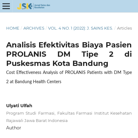
HOME
/
ARCHIVES
/
VOL. 4 NO. 1 (2022): J. SAINS KES.
/
Articles
Analisis Efektivitas Biaya Pasien
PROLANIS DM Tipe 2 di
Puskesmas Kota Bandung
Cost Effectiveness Analysis of PROLANIS Patients with DM Type
2 at Bandung Health Centers
Ulyati Ulfah
Program Studi Farmasi, Fakultas Farmasi Institut Kesehatan
Rajawali Jawa Barat Indonesia
Author