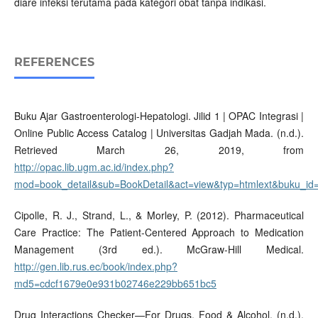
diare infeksi terutama pada kategori obat tanpa indikasi.
REFERENCES
Buku Ajar Gastroenterologi-Hepatologi. Jilid 1 | OPAC Integrasi |
Online Public Access Catalog | Universitas Gadjah Mada. (n.d.).
Retrieved March 26, 2019, from
http://opac.lib.ugm.ac.id/index.php?
mod=book_detail&sub=BookDetail&act=view&typ=htmlext&buku_i
Cipolle, R. J., Strand, L., & Morley, P. (2012). Pharmaceutical
Care Practice: The Patient-Centered Approach to Medication
Management (3rd ed.). McGraw-Hill Medical.
http://gen.lib.rus.ec/book/index.php?
md5=cdcf1679e0e931b02746e229bb651bc5
Drug Interactions Checker—For Drugs, Food & Alcohol. (n.d.).