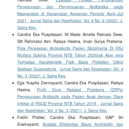
Penggunaan dan Penyimpanan Antibiotika pada
Masyarakat di Kecamatan Ampenan Periode April–Juli
2021
,
Jurnal Sains dan Kesehatan: Vol. 4 No. 6 (2022): J.
Sains Kes.
Candra Eka Puspitasari, Ni Made Amelia Ratnata Dewi,
Siti Rahmatul Aini, Raisya Hasina, Iman Surya Pratama,
Pola Peresepan Antipsikotik Pasien Skizofrenia Di RSJ
Mutiara Sukma Provinsi NTB Tahun 2020rak Aloe vera
Terhadap Karakteristik Fisik Basis Polietilen Glikol
Sediaan Suppositoria
,
Jurnal Sains dan Kesehatan: Vol. 4
No. 3 (2022): J. Sains Kes.
Ega Yuspita Darmayanti, Candra Eka Puspitasari, Raisya
Hasina,
Profil Drug Related Problems (DRPs)
Penggunaan Antibiotik pada Pasien Anak dengan Diare
Infeksi di RSUD Provinsi NTB Tahun 2018
,
Jurnal Sains
dan Kesehatan: Vol. 3 No. 3 (2021): J. Sains Kes.
Febhi Pratiwi, Candra Eka Puspitasari, GAP Sri
Erwinayanti,
Analisis Efektivitas Biaya Amitriptilin dan