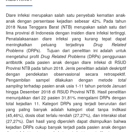
Diare infeksi merupakan salah satu penyebab kematian anak-
anak dengan persentase kejadian sebesar 42%. Pada tahun
2018 Nusa Tenggara Barat (NTB) merupakan salah satu dari
lima provinsi di Indonesia dengan insiden diare infeksi tertinggi.
Penatalaksanaan diare infeksi yang kurang tepat dapat
meningkatkan peluang terjadinya
Drug Related
Problems
(DRPs). Tujuan dari penelitian ini adalah untuk
mengetahui profil
Drug Related Problems
(DRPs) penggunaan
antibiotik pada pasien anak dengan diare infeksi di RSUD
Provinsi NTB pada tahun 2018. Jenis penelitian adalah deskriptif
dengan pendekatan observasional secara retrospektif.
Pengambilan sampel dilakukan dengan metode
total
sampling
terhadap pasien anak usia 1-11 tahun periode Januari
hingga Desember 2018 di RSUD Provinsi NTB. Hasil penelitian
menunjukkan dari 22 pasien 31,81% mengalami DRPs dengan
total kejadian 11. Kategori DRPs yang terjadi berurutan dari
yang paling banyak adalah kategori obat tanpa indikasi
(45,46%), dosis obat terlalu rendah (27,27%), dan interaksi obat
(27,27%). Dari hasil yang diperoleh dapat disimpulkan bahwa
kejadian DRPs cukup banyak terjadi pada pasien anak dengan