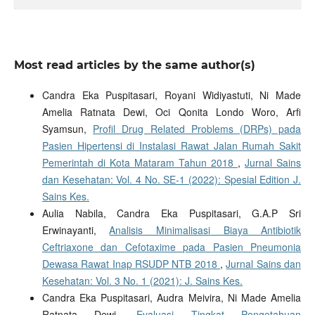
Most read articles by the same author(s)
Candra Eka Puspitasari, Royani Widiyastuti, Ni Made
Amelia Ratnata Dewi, Oci Qonita Londo Woro, Arfi
Syamsun,
Profil Drug Related Problems (DRPs) pada
Pasien Hipertensi di Instalasi Rawat Jalan Rumah Sakit
Pemerintah di Kota Mataram Tahun 2018
,
Jurnal Sains
dan Kesehatan: Vol. 4 No. SE-1 (2022): Spesial Edition J.
Sains Kes.
Aulia Nabila, Candra Eka Puspitasari, G.A.P Sri
Erwinayanti,
Analisis Minimalisasi Biaya Antibiotik
Ceftriaxone dan Cefotaxime pada Pasien Pneumonia
Dewasa Rawat Inap RSUDP NTB 2018
,
Jurnal Sains dan
Kesehatan: Vol. 3 No. 1 (2021): J. Sains Kes.
Candra Eka Puspitasari, Audra Meivira, Ni Made Amelia
Ratnata Dewi,
Evaluasi Tingkat Pengetahuan