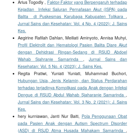
Arius Togodly ,
Faktor-Faktor yang Berpengaruh terhadap
Kejadian Infeksi Saluran Pernafasan Akut (ISPA) pada
Balita di Puskesmas Karubaga Kabupaten Tolikara
,
Jurnal Sains dan Kesehatan: Vol. 4 No. 4 (2022): J. Sains
Kes.
Aegirine Rafilah Dahlan, Meiliati Aminyoto, Annisa Muhyi,
Profil Elektrolit dan Hematologi Pasien Balita Diare Akut
dengan Dehidrasi Ringan-Sedang di RSUD Abdoel
Wahab Sjahranie Samarinda
,
Jurnal Sains dan
Kesehatan: Vol. 5 No. 4 (2023): J. Sains Kes.
Regita Pratiwi, Yuniati Yuniati, Muhammad Buchori,
Hubungan Usia, Jenis Kelamin, dan Status Perdarahan
terhadap terjadinya Komplikasi pada Anak dengan Infeksi
Dengue di RSUD Abdul Wahab Sjaharanie Samarinda
,
Jurnal Sains dan Kesehatan: Vol. 3 No. 2 (2021): J. Sains
Kes.
hery kurniawan, Janti Nur Baiti,
Pola Penggunaan Obat
pada Pasien Anak dengan Autism Spectrum Disorder
(ASD) di RSJD Atma Husada Mahakam Samarinda
,