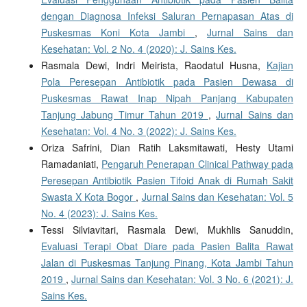
dengan Diagnosa Infeksi Saluran Pernapasan Atas di
Puskesmas Koni Kota Jambi
,
Jurnal Sains dan
Kesehatan: Vol. 2 No. 4 (2020): J. Sains Kes.
Rasmala Dewi, Indri Meirista, Raodatul Husna,
Kajian
Pola Peresepan Antibiotik pada Pasien Dewasa di
Puskesmas Rawat Inap Nipah Panjang Kabupaten
Tanjung Jabung Timur Tahun 2019
,
Jurnal Sains dan
Kesehatan: Vol. 4 No. 3 (2022): J. Sains Kes.
Oriza Safrini, Dian Ratih Laksmitawati, Hesty Utami
Ramadaniati,
Pengaruh Penerapan Clinical Pathway pada
Peresepan Antibiotik Pasien Tifoid Anak di Rumah Sakit
Swasta X Kota Bogor
,
Jurnal Sains dan Kesehatan: Vol. 5
No. 4 (2023): J. Sains Kes.
Tessi Silviavitari, Rasmala Dewi, Mukhlis Sanuddin,
Evaluasi Terapi Obat Diare pada Pasien Balita Rawat
Jalan di Puskesmas Tanjung Pinang, Kota Jambi Tahun
2019
,
Jurnal Sains dan Kesehatan: Vol. 3 No. 6 (2021): J.
Sains Kes.