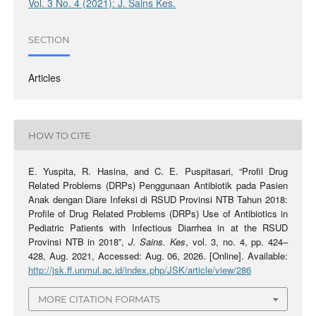
Vol. 3 No. 4 (2021): J. Sains Kes.
SECTION
Articles
HOW TO CITE
E. Yuspita, R. Hasina, and C. E. Puspitasari, “Profil Drug
Related Problems (DRPs) Penggunaan Antibiotik pada Pasien
Anak dengan Diare Infeksi di RSUD Provinsi NTB Tahun 2018:
Profile of Drug Related Problems (DRPs) Use of Antibiotics in
Pediatric Patients with Infectious Diarrhea in at the RSUD
Provinsi NTB in 2018”,
J. Sains. Kes
, vol. 3, no. 4, pp. 424–
428, Aug. 2021, Accessed: Aug. 06, 2026. [Online]. Available:
http://jsk.ff.unmul.ac.id/index.php/JSK/article/view/286
MORE CITATION FORMATS