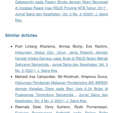
Gabapentin pada Pasien Stroke dengan Nyeri Neuropati
di Instalasi Rawat Inap RSUD Provinsi NTB Tahun 2017
,
Jurnal Sains dan Kesehatan: Vol. 2 No. 4 (2020): J. Sains
Kes.
Similar Articles
Putri Lintang Kharisma, Annisa Muhyi, Eva Rachmi,
Hubungan Status Gizi, Umur, Jenis Kelamin dengan
Derajat Infeksi Dengue pada Anak di RSUD Abdul Wahab
Sjahranie Samarinda
,
Jurnal Sains dan Kesehatan: Vol. 3
No. 3 (2021): J. Sains Kes.
Mahasti Irsa Cahyandiar, Siti Khotimah, Krispinus Duma,
Hubungan Pemberian Makanan Pendamping ASI (MPASI)
dengan Kejadian Diare pada Bayi Usia 6-24 Bulan di
Puskesmas Temindung Samarinda
,
Jurnal Sains dan
Kesehatan: Vol. 3 No. 3 (2021): J. Sains Kes.
Rasmala Dewi, Deny Sutrisno, Ryzki Purnamasari,
Evaluasi Penggunaan Antibiotik pada Pasien Balita