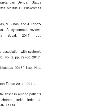
engetahuan Dengan Status
etes Melitus Di Puskesmas
as, M. Viñas, and J. López-
us. A systematic review,”
ia Bucal. 2017, doi:
ts association with systemic
)., vol. 2, pp. 72–80, 2017.
iskesdas 2018,” Lap. Nas.
apan Tahun 2011,” 2011.
ntal abscess among patients
 chennai, india,” Indian J.
14i4.12428.