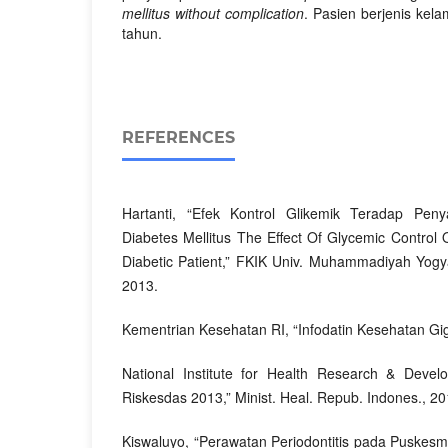
mellitus without complication
. Pasien berjenis kela
tahun.
REFERENCES
Hartanti, “Efek Kontrol Glikemik Teradap Penya
Diabetes Mellitus The Effect Of Glycemic Control 
Diabetic Patient,” FKIK Univ. Muhammadiyah Yogyak
2013.
Kementrian Kesehatan RI, “Infodatin Kesehatan Gig
National Institute for Health Research & Devel
Riskesdas 2013,” Minist. Heal. Repub. Indones., 20
Kiswaluyo, “Perawatan Periodontitis pada Puske