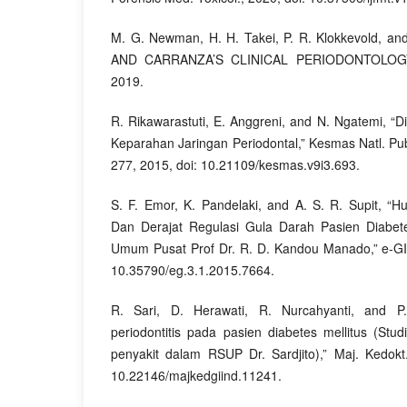
M. G. Newman, H. H. Takei, P. R. Klokkevold, a
AND CARRANZA’S CLINICAL PERIODONTOLOG
2019.
R. Rikawarastuti, E. Anggreni, and N. Ngatemi, “D
Keparahan Jaringan Periodontal,” Kesmas Natl. Public
277, 2015, doi: 10.21109/kesmas.v9i3.693.
S. F. Emor, K. Pandelaki, and A. S. R. Supit, “H
Dan Derajat Regulasi Gula Darah Pasien Diabet
Umum Pusat Prof Dr. R. D. Kandou Manado,” e-GIGI
10.35790/eg.3.1.2015.7664.
R. Sari, D. Herawati, R. Nurcahyanti, and P.
periodontitis pada pasien diabetes mellitus (Studi
penyakit dalam RSUP Dr. Sardjito),” Maj. Kedokt.
10.22146/majkedgiind.11241.