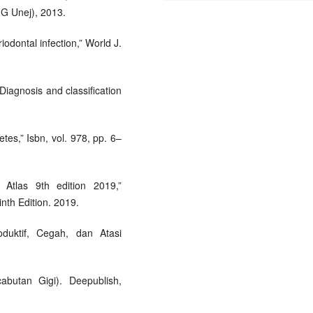
G Unej), 2013.
odontal infection,” World J.
Diagnosis and classification
tes,” Isbn, vol. 978, pp. 6–
 Atlas 9th edition 2019,”
inth Edition. 2019.
oduktif, Cegah, dan Atasi
abutan Gigi). Deepublish,