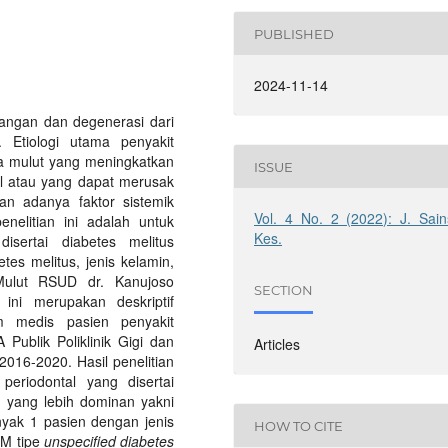
PUBLISHED
2024-11-14
dangan dan degenerasi dari
 Etiologi utama penyakit
gga mulut yang meningkatkan
ISSUE
al atau yang dapat merusak
an adanya faktor sistemik
Vol. 4 No. 2 (2022): J. Sain
enelitian ini adalah untuk
Kes.
disertai diabetes melitus
tes melitus, jenis kelamin,
 Mulut RSUD dr. Kanujoso
SECTION
 ini merupakan deskriptif
 medis pasien penyakit
 Publik Poliklinik Gigi dan
Articles
016-2020. Hasil penelitian
 periodontal yang disertai
n yang lebih dominan yakni
nyak 1 pasien dengan jenis
HOW TO CITE
M tipe
unspecified diabetes