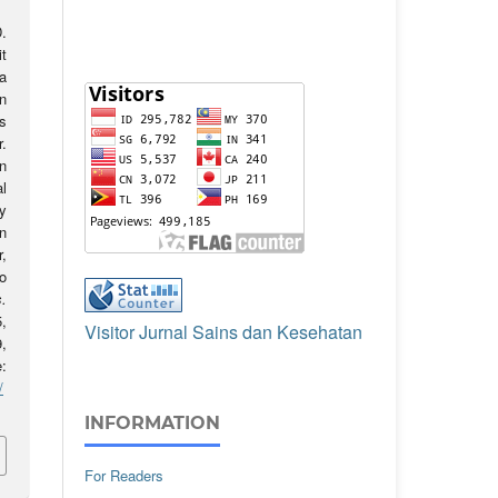
D.
t
a
n
s
.
n
l
y
n
,
o
s.
,
Visitor Jurnal Sains dan Kesehatan
,
:
/
INFORMATION
For Readers