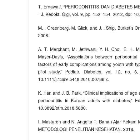
T. Ernawati, “PERIODONTITIS DAN DIABETES 
- J. Kedokt. Gigi, vol. 9, pp. 152–154, 2012, doi: 1
M. . Greenberg, M. Glick, and J. . Ship, Burket’s Or
2008.
A. T. Merchant, M. Jethwani, Y. H. Choi, E. H. M
Mayer-Davis, “Associations between periodontal
factors of early complications among youth with ty
pilot study,” Pediatr. Diabetes, vol. 12, no. 
10.1111/j.1399-5448.2010.00736.x.
K. Han and J. B. Park, “Clinical implications of age
periodontitis in Korean adults with diabetes,” E
10.3892/etm.2018.5880.
I. Masturoh and N. Anggita T, Bahan Ajar Rekam 
METODOLOGI PENELITIAN KESEHATAN. 2018.