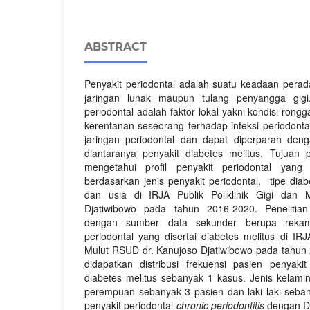
ABSTRACT
Penyakit periodontal adalah suatu keadaan pera
jaringan lunak maupun tulang penyangga gigi.
periodontal adalah faktor lokal yakni kondisi ron
kerentanan seseorang terhadap infeksi periodont
jaringan periodontal dan dapat diperparah deng
diantaranya penyakit diabetes melitus. Tujuan p
mengetahui profil penyakit periodontal yang 
berdasarkan jenis penyakit periodontal, tipe diabe
dan usia di IRJA Publik Poliklinik Gigi dan
Djatiwibowo pada tahun 2016-2020. Penelitian
dengan sumber data sekunder berupa rekam
periodontal yang disertai diabetes melitus di IRJA
Mulut RSUD dr. Kanujoso Djatiwibowo pada tahun 2
didapatkan distribusi frekuensi pasien penyakit
diabetes melitus sebanyak 1 kasus. Jenis kelami
perempuan sebanyak 3 pasien dan laki-laki seba
penyakit periodontal
chronic periodontitis
dengan D