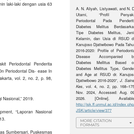
min laki-laki dengan usia 63
A. N. Aliyah, Listyawati, and N. 
Utami, “Profil Penyaki
Periodontal Pada Penderit
Diabetes Melitus Berdasarka
Tipe Diabetes Melitus, Jeni
Kelamin, dan Usia di RSUD dr
Kanujoso Djatiwibowo Pada Tahu
2016-2020: Profile of Periodonta
Disease Accompanied b
Diabetes Mellitus Based o
kit Periodontal Penderita
Diabetes Mellitus Type, Gender
On Periodontal Dis- ease In
and Age at RSUD dr. Kanujos
arta, vol. 2, no. 2, p. 98,
Djatiwibowo 2016-2020”,
J. Sain
Kes
, vol. 4, no. 2, pp. 168–175
Nov. 2024, Accessed: Aug. 09
i Nasional,” 2019.
2026. [Online]. Available
http://jsk.ff.unmul.ac.id/index.php
JSK/article/view/377
opment, “Laporan Nasional
13.
MORE CITATION
FORMATS
smas Sumbersari, Puskesmas