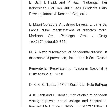
B. Sari, I. Halid, and P. Razi, “Hubungan P
Kebersihan Gigi Dan Mulut Pada Penderita Diab
Rawang Jambi,” J. Kesehat. Gigi, 2017.
E. Mauri-Obradors, A. Estrugo-Devesa, E. Jané-Sal
López, “Oral manifestations of diabetes mellit
Medicina Oral, Patologia Oral y Cirug
10.4317/medoral.21655.
M. A. Nazir, “Prevalence of periodontal disease, i
diseases and prevention,” Int. J. Health Sci. (Qassim
Kementerian Kesehatan RI, “Laporan Nasional R
RIskesdas 2018, 2018.
D. K. K. Balikpapan, “Profil Kesehatan Kota Balikp
A. K. Labh and P. Ramani, “Prevalence of periodo
visiting a private dental college and hospital in
Forensic Med. Toxicol., 2020, doi: 10.37506/ijfmt.v