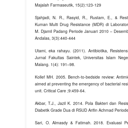
Majalah Farmaseutik, 15(2):123-129
Sjahjadi, N. R., Rasyid, R., Rustam, E., & Rest
Kuman Multi Drug Resistance (MDR) di Laborator
M. Djamil Padang Periode Januari 2010 – Desemb
Andalas, 3(3):440-444
Utami, eka rahayu. (2011). Antibiotika, Resistens
Jurnal Fakultas Saintek, Universitas Islam Neg
Malang. 1(4): 191–98.
Kollef MH. 2005. Bench-to-bedside review: Antimicr
aimed at preventing the emergency of bacterial resi
unit. Critical Care ;9:459-64.
Akbar, T.J., Jazil K. 2014. Pola Bakteri dan Resis
Diabetik Grade Dua di RSUD Arifin Achmad Periode
Sari, O. Almasdy & Fatimah. 2018. Evaluasi P