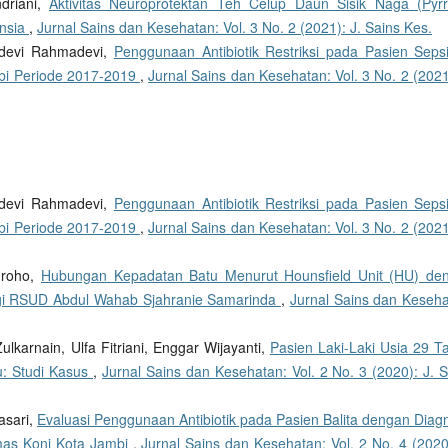
ndriani,
Aktivitas Neuroprotektan Teh Celup Daun Sisik Naga (Pyrr
ensia
,
Jurnal Sains dan Kesehatan: Vol. 3 No. 2 (2021): J. Sains Kes.
adevi Rahmadevi,
Penggunaan Antibiotik Restriksi pada Pasien Sepsi
bi Periode 2017-2019
,
Jurnal Sains dan Kesehatan: Vol. 3 No. 2 (2021
adevi Rahmadevi,
Penggunaan Antibiotik Restriksi pada Pasien Sepsi
bi Periode 2017-2019
,
Jurnal Sains dan Kesehatan: Vol. 3 No. 2 (2021
ugroho,
Hubungan Kepadatan Batu Menurut Hounsfield Unit (HU) de
logi RSUD Abdul Wahab Sjahranie Samarinda
,
Jurnal Sains dan Keseha
ulkarnain, Ulfa Fitriani, Enggar Wijayanti,
Pasien Laki-Laki Usia 29 T
mu: Studi Kasus
,
Jurnal Sains dan Kesehatan: Vol. 2 No. 3 (2020): J. S
asari,
Evaluasi Penggunaan Antibiotik pada Pasien Balita dengan Diag
mas Koni Kota Jambi
,
Jurnal Sains dan Kesehatan: Vol. 2 No. 4 (2020)