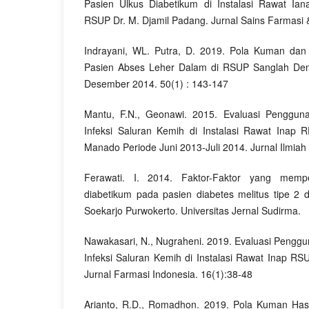
Pasien Ulkus Diabetikum di Instalasi Rawat Ia
RSUP Dr. M. Djamil Padang. Jurnal Sains Farmasi &
Indrayani, WL. Putra, D. 2019. Pola Kuman dan Se
Pasien Abses Leher Dalam di RSUP Sanglah Den
Desember 2014. 50(1) : 143-147
Mantu, F.N., Geonawi. 2015. Evaluasi Pengguna
Infeksi Saluran Kemih di Instalasi Rawat Inap 
Manado Periode Juni 2013-Juli 2014. Jurnal Ilmiah
Ferawati. I. 2014. Faktor-Faktor yang mempe
diabetikum pada pasien diabetes melitus tipe 2
Soekarjo Purwokerto. Universitas Jernal Sudirma.
Nawakasari, N., Nugraheni. 2019. Evaluasi Penggu
Infeksi Saluran Kemih di Instalasi Rawat Inap RS
Jurnal Farmasi Indonesia. 16(1):38-48
Arianto, R.D., Romadhon. 2019. Pola Kuman Hasil 