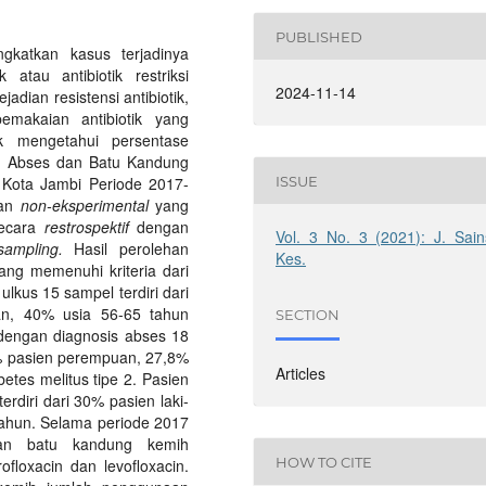
PUBLISHED
ngkatkan kasus terjadinya
k atau antibiotik restriksi
2024-11-14
adian resistensi antibiotik,
emakaian antibiotik yang
uk mengetahui persentase
us, Abses dan Batu Kandung
ISSUE
Kota Jambi Periode 2017-
ian
non-eksperimental
yang
secara
restrospektif
dengan
Vol. 3 No. 3 (2021): J. Sain
 sampling.
Hasil perolehan
Kes.
ang memenuhi kriteria dari
lkus 15 sampel terdiri dari
an, 40% usia 56-65 tahun
SECTION
 dengan diagnosis abses 18
,9% pasien perempuan, 27,8%
Articles
etes melitus tipe 2. Pasien
rdiri dari 30% pasien laki-
tahun. Selama periode 2017
an batu kandung kemih
HOW TO CITE
rofloxacin dan levofloxacin.