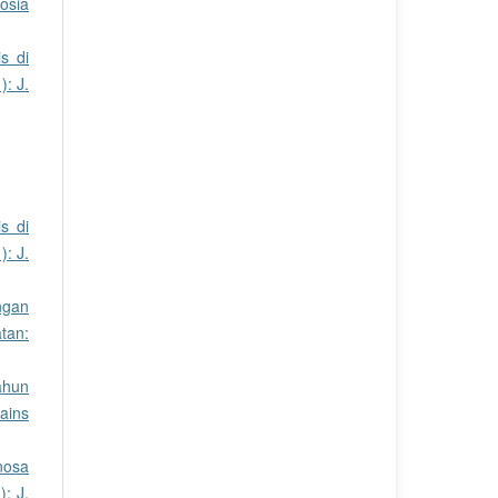
osia
s di
): J.
s di
): J.
ngan
tan:
ahun
ains
nosa
: J.