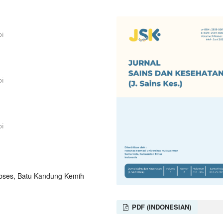
bi
bi
bi
, Abses, Batu Kandung Kemih
PDF (INDONESIAN)