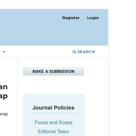
Register
Login
T
SEARCH
MAKE A SUBMISSION
an
ap
Journal Policies
anap
Focus and Scope
Editorial Team