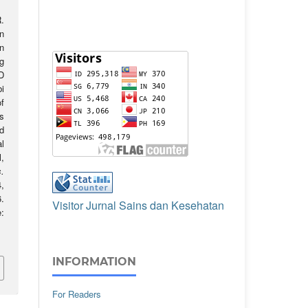
.
n
n
g
D
i
f
ts
d
l
,
s.
,
.
Visitor Jurnal Sains dan Kesehatan
:
INFORMATION
For Readers