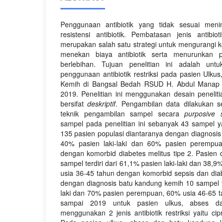
Penggunaan antibiotik yang tidak sesuai meni
resistensi antibiotik. Pembatasan jenis antibioti
merupakan salah satu strategi untuk mengurangi kej
menekan biaya antibiotik serta menurunkan p
berlebihan. Tujuan penelitian ini adalah unt
penggunaan antibiotik restriksi pada pasien Ulk
Kemih di Bangsal Bedah RSUD H. Abdul Manap 
2019. Penelitian ini menggunakan desain penelit
bersifat
deskriptif
. Pengambilan data dilakukan 
teknik pengambilan sampel secara
purposive
sampel pada penelitian ini sebanyak 43 sampel y
135 pasien populasi diantaranya dengan diagnosis u
40% pasien laki-laki dan 60% pasien perempu
dengan komorbid diabetes melitus tipe 2. Pasien
sampel terdiri dari 61,1% pasien laki-laki dan 38
usia 36-45 tahun dengan komorbid sepsis dan diab
dengan diagnosis batu kandung kemih 10 sampel te
laki dan 70% pasien perempuan, 60% usia 46-65 
sampai 2019 untuk pasien ulkus, abses d
menggunakan 2 jenis antibiotik restriksi yaitu cip