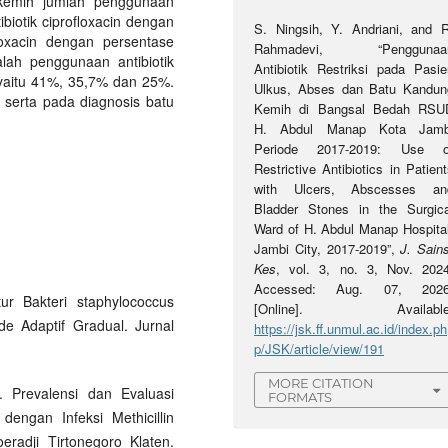
kemih jumlah penggunaan
ibiotik ciprofloxacin dengan
S. Ningsih, Y. Andriani, and R
oxacin dengan persentase
Rahmadevi, “Penggunaa
alah penggunaan antibiotik
Antibiotik Restriksi pada Pasie
 yaitu 41%, 35,7% dan 25%.
Ulkus, Abses dan Batu Kandun
serta pada diagnosis batu
Kemih di Bangsal Bedah RSU
H. Abdul Manap Kota Jamb
Periode 2017-2019: Use o
Restrictive Antibiotics in Patien
with Ulcers, Abscesses an
Bladder Stones in the Surgica
Ward of H. Abdul Manap Hospital
Jambi City, 2017-2019”,
J. Sain
Kes
, vol. 3, no. 3, Nov. 2024
Accessed: Aug. 07, 2026
tur Bakteri staphylococcus
[Online]. Available
e Adaptif Gradual. Jurnal
https://jsk.ff.unmul.ac.id/index.ph
p/JSK/article/view/191
MORE CITATION
9. Prevalensi dan Evaluasi
FORMATS
engan Infeksi Methicillin
radji Tirtonegoro Klaten.