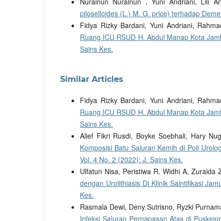
Nurainun Nurainun , Yuni Andriani, Lili A
piloselloides (L.) M. G. price) terhadap Dem
Fidya Rizky Bardani, Yuni Andriani, Rahm
Ruang ICU RSUD H. Abdul Manap Kota Jam
Sains Kes.
Similar Articles
Fidya Rizky Bardani, Yuni Andriani, Rahm
Ruang ICU RSUD H. Abdul Manap Kota Jam
Sains Kes.
Alief Fikri Rusdi, Boyke Soebhali, Hary N
Komposisi Batu Saluran Kemih di Poli Uro
Vol. 4 No. 2 (2022): J. Sains Kes.
Ulfatun Nisa, Peristiwa R. Widhi A, Zuraida Z
dengan Urolithiasis Di Klinik Saintifikasi Ja
Kes.
Rasmala Dewi, Deny Sutrisno, Ryzki Purnam
Infeksi Saluran Pernapasan Atas di Puskes