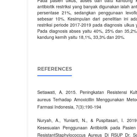
Pada pasien ulkus, abses dan batu kandung 
antibiotik restriksi yang banyak digunakan ialah ant
persentase 21%, sedangkan penggunaan levofl
sebesar 10%. Kesimpulan dari penelitian ini ad
restriksi periode 2017-2019 pada diagnosis ulkus
Pada diagnosis abses yaitu 40%, 25% dan 35,2% 
kandung kemih yaitu 18,1%, 33,3% dan 20%.
REFERENCES
Setiawati, A. 2015. Peningkatan Resistensi Kul
aureus Terhadap Amoxicillin Menggunakan Metod
Farmasi Indonesia, 7(3):190-194
Nuryah, A., Yuniarti, N., & Puspitasari, I. 201
Kesesuaian Penggunaan Antibiotik pada Pasien d
ResistantStaphylococcus Aureus Di RSUP Dr. Soe