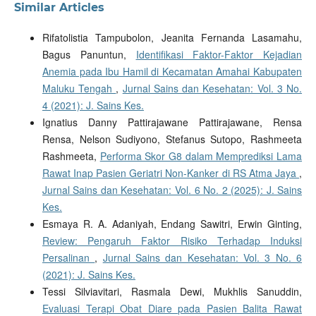
Similar Articles
Rifatolistia Tampubolon, Jeanita Fernanda Lasamahu,
Bagus Panuntun,
Identifikasi Faktor-Faktor Kejadian
Anemia pada Ibu Hamil di Kecamatan Amahai Kabupaten
Maluku Tengah
,
Jurnal Sains dan Kesehatan: Vol. 3 No.
4 (2021): J. Sains Kes.
Ignatius Danny Pattirajawane Pattirajawane, Rensa
Rensa, Nelson Sudiyono, Stefanus Sutopo, Rashmeeta
Rashmeeta,
Performa Skor G8 dalam Memprediksi Lama
Rawat Inap Pasien Geriatri Non-Kanker di RS Atma Jaya
,
Jurnal Sains dan Kesehatan: Vol. 6 No. 2 (2025): J. Sains
Kes.
Esmaya R. A. Adaniyah, Endang Sawitri, Erwin Ginting,
Review: Pengaruh Faktor Risiko Terhadap Induksi
Persalinan
,
Jurnal Sains dan Kesehatan: Vol. 3 No. 6
(2021): J. Sains Kes.
Tessi Silviavitari, Rasmala Dewi, Mukhlis Sanuddin,
Evaluasi Terapi Obat Diare pada Pasien Balita Rawat