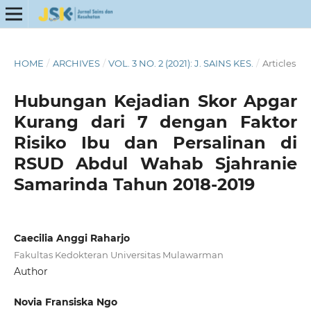
HOME
/
ARCHIVES
/
VOL. 3 NO. 2 (2021): J. SAINS KES.
/
Articles
Hubungan Kejadian Skor Apgar
Kurang dari 7 dengan Faktor
Risiko Ibu dan Persalinan di
RSUD Abdul Wahab Sjahranie
Samarinda Tahun 2018-2019
Caecilia Anggi Raharjo
Fakultas Kedokteran Universitas Mulawarman
Author
Novia Fransiska Ngo