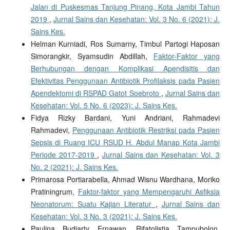
Jalan di Puskesmas Tanjung Pinang, Kota Jambi Tahun
2019
,
Jurnal Sains dan Kesehatan: Vol. 3 No. 6 (2021): J.
Sains Kes.
Helman Kurniadi, Ros Sumarny, Timbul Partogi Haposan
Simorangkir, Syamsudin Abdillah,
Faktor-Faktor yang
Berhubungan dengan Komplikasi Apendisitis dan
Efektivitas Penggunaan Antibiotik Profilaksis pada Pasien
Apendektomi di RSPAD Gatot Soebroto
,
Jurnal Sains dan
Kesehatan: Vol. 5 No. 6 (2023): J. Sains Kes.
Fidya Rizky Bardani, Yuni Andriani, Rahmadevi
Rahmadevi,
Penggunaan Antibiotik Restriksi pada Pasien
Sepsis di Ruang ICU RSUD H. Abdul Manap Kota Jambi
Periode 2017-2019
,
Jurnal Sains dan Kesehatan: Vol. 3
No. 2 (2021): J. Sains Kes.
Primarosa Portiarabella, Ahmad Wisnu Wardhana, Moriko
Pratiningrum,
Faktor-faktor yang Mempengaruhi Asfiksia
Neonatorum: Suatu Kajian Literatur
,
Jurnal Sains dan
Kesehatan: Vol. 3 No. 3 (2021): J. Sains Kes.
Paulina Budiarty Ernawan, Rifatolistia Tampubolon,