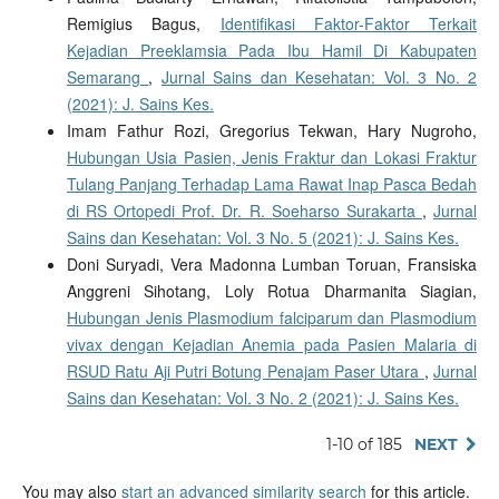
Remigius Bagus,
Identifikasi Faktor-Faktor Terkait
Kejadian Preeklamsia Pada Ibu Hamil Di Kabupaten
Semarang
,
Jurnal Sains dan Kesehatan: Vol. 3 No. 2
(2021): J. Sains Kes.
Imam Fathur Rozi, Gregorius Tekwan, Hary Nugroho,
Hubungan Usia Pasien, Jenis Fraktur dan Lokasi Fraktur
Tulang Panjang Terhadap Lama Rawat Inap Pasca Bedah
di RS Ortopedi Prof. Dr. R. Soeharso Surakarta
,
Jurnal
Sains dan Kesehatan: Vol. 3 No. 5 (2021): J. Sains Kes.
Doni Suryadi, Vera Madonna Lumban Toruan, Fransiska
Anggreni Sihotang, Loly Rotua Dharmanita Siagian,
Hubungan Jenis Plasmodium falciparum dan Plasmodium
vivax dengan Kejadian Anemia pada Pasien Malaria di
RSUD Ratu Aji Putri Botung Penajam Paser Utara
,
Jurnal
Sains dan Kesehatan: Vol. 3 No. 2 (2021): J. Sains Kes.
1-10 of 185
NEXT
You may also
start an advanced similarity search
for this article.