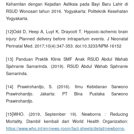
Kehamilan dengan Kejadian Asfiksia pada Bayi Baru Lahir di
RSUD Wonosari tahun 2016. Yogyakarta: Politeknik Kesehatan
Yogyakarta.
[12]Odd D, Heep A, Luyt K, Draycott T. Hypoxic-ischemic brain
injury: Planned delivery before intrapartum events. J Neonatal
Perinatal Med. 2017;10(4):347-353. doi:10.3233/NPM-16152
[13] Panduan Praktik Klinis SMF Anak RSUD Abdul Wahab
Sjahranie Samarinda. (2019). RSUD Abdul Wahab Sjahranie
Samarinda.
[14] Prawirohardjo, S. (2016). Ilmu Kebidanan Sarwono
Prawirohardjo. Jakarta: PT Bina Pustaka Sarwono
Prawirohardjo.
[15]WHO. (2019, September 19). Newborns : Reducing
Mortality. Diambil kembali dari World Health Organization:
https://www.who.int/en/news-room/fact-sheets/detail/newborns-