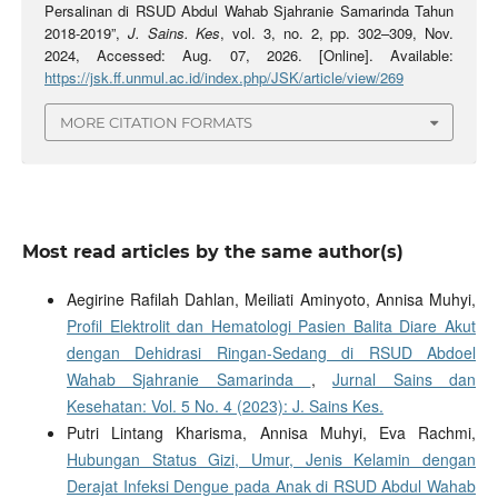
Persalinan di RSUD Abdul Wahab Sjahranie Samarinda Tahun
2018-2019”,
J. Sains. Kes
, vol. 3, no. 2, pp. 302–309, Nov.
2024, Accessed: Aug. 07, 2026. [Online]. Available:
https://jsk.ff.unmul.ac.id/index.php/JSK/article/view/269
MORE CITATION FORMATS
Most read articles by the same author(s)
Aegirine Rafilah Dahlan, Meiliati Aminyoto, Annisa Muhyi,
Profil Elektrolit dan Hematologi Pasien Balita Diare Akut
dengan Dehidrasi Ringan-Sedang di RSUD Abdoel
Wahab Sjahranie Samarinda
,
Jurnal Sains dan
Kesehatan: Vol. 5 No. 4 (2023): J. Sains Kes.
Putri Lintang Kharisma, Annisa Muhyi, Eva Rachmi,
Hubungan Status Gizi, Umur, Jenis Kelamin dengan
Derajat Infeksi Dengue pada Anak di RSUD Abdul Wahab