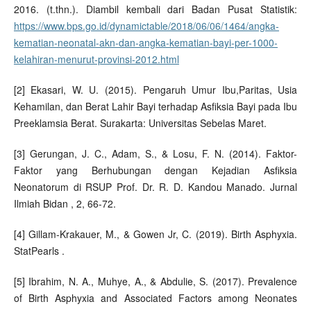
2016. (t.thn.). Diambil kembali dari Badan Pusat Statistik:
https://www.bps.go.id/dynamictable/2018/06/06/1464/angka-
kematian-neonatal-akn-dan-angka-kematian-bayi-per-1000-
kelahiran-menurut-provinsi-2012.html
[2] Ekasari, W. U. (2015). Pengaruh Umur Ibu,Paritas, Usia
Kehamilan, dan Berat Lahir Bayi terhadap Asfiksia Bayi pada Ibu
Preeklamsia Berat. Surakarta: Universitas Sebelas Maret.
[3] Gerungan, J. C., Adam, S., & Losu, F. N. (2014). Faktor-
Faktor yang Berhubungan dengan Kejadian Asfiksia
Neonatorum di RSUP Prof. Dr. R. D. Kandou Manado. Jurnal
Ilmiah Bidan , 2, 66-72.
[4] Gillam-Krakauer, M., & Gowen Jr, C. (2019). Birth Asphyxia.
StatPearls .
[5] Ibrahim, N. A., Muhye, A., & Abdulie, S. (2017). Prevalence
of Birth Asphyxia and Associated Factors among Neonates