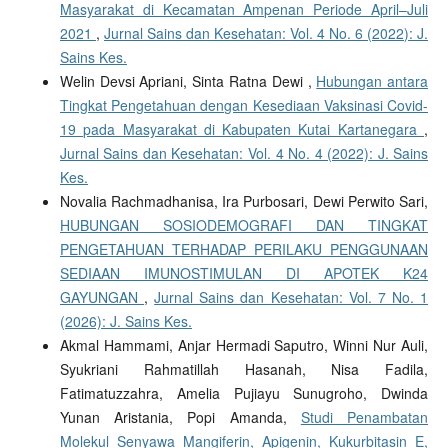
Masyarakat di Kecamatan Ampenan Periode April–Juli
2021
,
Jurnal Sains dan Kesehatan: Vol. 4 No. 6 (2022): J.
Sains Kes.
Welin Devsi Apriani, Sinta Ratna Dewi ,
Hubungan antara
Tingkat Pengetahuan dengan Kesediaan Vaksinasi Covid-
19 pada Masyarakat di Kabupaten Kutai Kartanegara
,
Jurnal Sains dan Kesehatan: Vol. 4 No. 4 (2022): J. Sains
Kes.
Novalia Rachmadhanisa, Ira Purbosari, Dewi Perwito Sari,
HUBUNGAN SOSIODEMOGRAFI DAN TINGKAT
PENGETAHUAN TERHADAP PERILAKU PENGGUNAAN
SEDIAAN IMUNOSTIMULAN DI APOTEK K24
GAYUNGAN
,
Jurnal Sains dan Kesehatan: Vol. 7 No. 1
(2026): J. Sains Kes.
Akmal Hammami, Anjar Hermadi Saputro, Winni Nur Auli,
Syukriani Rahmatillah Hasanah, Nisa Fadila,
Fatimatuzzahra, Amelia Pujiayu Sunugroho, Dwinda
Yunan Aristania, Popi Amanda,
Studi Penambatan
Molekul Senyawa Mangiferin, Apigenin, Kukurbitasin E,