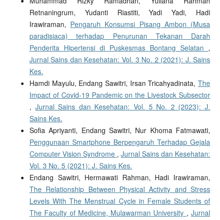
Muhammad Rizky Ramadhan, Yuliana Rahmah
Retnaningrum, Yudanti Riastiti, Yadi Yadi, Hadi
Irawiraman,
Pengaruh Konsumsi Pisang Ambon (Musa
paradisiaca) terhadap Penurunan Tekanan Darah
Penderita Hipertensi di Puskesmas Bontang Selatan
,
Jurnal Sains dan Kesehatan: Vol. 3 No. 2 (2021): J. Sains
Kes.
Hamdi Mayulu, Endang Sawitri, Irsan Tricahyadinata,
The
Impact of Covid-19 Pandemic on the Livestock Subsector
,
Jurnal Sains dan Kesehatan: Vol. 5 No. 2 (2023): J.
Sains Kes.
Sofia Apriyanti, Endang Sawitri, Nur Khoma Fatmawati,
Penggunaan Smartphone Berpengaruh Terhadap Gejala
Computer Vision Syndrome
,
Jurnal Sains dan Kesehatan:
Vol. 3 No. 5 (2021): J. Sains Kes.
Endang Sawitri, Hermawati Rahman, Hadi Irawiraman,
The Relationship Between Physical Activity and Stress
Levels With The Menstrual Cycle in Female Students of
The Faculty of Medicine, Mulawarman University
,
Jurnal