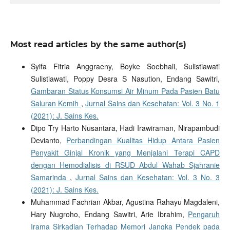
Most read articles by the same author(s)
Syifa Fitria Anggraeny, Boyke Soebhali, Sulistiawati
Sulistiawati, Poppy Desra S Nasution, Endang Sawitri,
Gambaran Status Konsumsi Air Minum Pada Pasien Batu
Saluran Kemih
,
Jurnal Sains dan Kesehatan: Vol. 3 No. 1
(2021): J. Sains Kes.
Dipo Try Harto Nusantara, Hadi Irawiraman, Nirapambudi
Devianto,
Perbandingan Kualitas Hidup Antara Pasien
Penyakit Ginjal Kronik yang Menjalani Terapi CAPD
dengan Hemodialisis di RSUD Abdul Wahab Sjahranie
Samarinda
,
Jurnal Sains dan Kesehatan: Vol. 3 No. 3
(2021): J. Sains Kes.
Muhammad Fachrian Akbar, Agustina Rahayu Magdaleni,
Hary Nugroho, Endang Sawitri, Arie Ibrahim,
Pengaruh
Irama Sirkadian Terhadap Memori Jangka Pendek pada