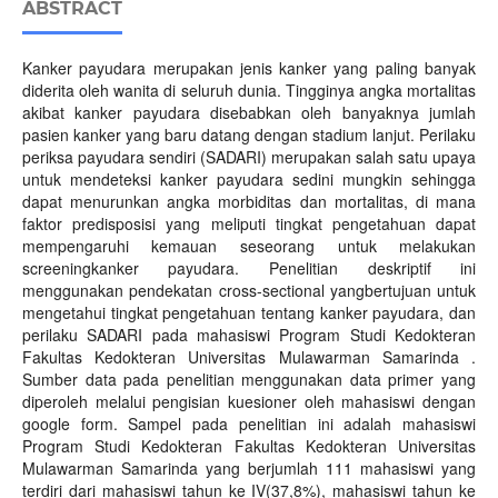
ABSTRACT
Kanker payudara merupakan jenis kanker yang paling banyak
diderita oleh wanita di seluruh dunia. Tingginya angka mortalitas
akibat kanker payudara disebabkan oleh banyaknya jumlah
pasien kanker yang baru datang dengan stadium lanjut. Perilaku
periksa payudara sendiri (SADARI) merupakan salah satu upaya
untuk mendeteksi kanker payudara sedini mungkin sehingga
dapat menurunkan angka morbiditas dan mortalitas, di mana
faktor predisposisi yang meliputi tingkat pengetahuan dapat
mempengaruhi kemauan seseorang untuk melakukan
screeningkanker payudara. Penelitian deskriptif ini
menggunakan pendekatan cross-sectional yangbertujuan untuk
mengetahui tingkat pengetahuan tentang kanker payudara, dan
perilaku SADARI pada mahasiswi Program Studi Kedokteran
Fakultas Kedokteran Universitas Mulawarman Samarinda .
Sumber data pada penelitian menggunakan data primer yang
diperoleh melalui pengisian kuesioner oleh mahasiswi dengan
google form. Sampel pada penelitian ini adalah mahasiswi
Program Studi Kedokteran Fakultas Kedokteran Universitas
Mulawarman Samarinda yang berjumlah 111 mahasiswi yang
terdiri dari mahasiswi tahun ke IV(37,8%), mahasiswi tahun ke