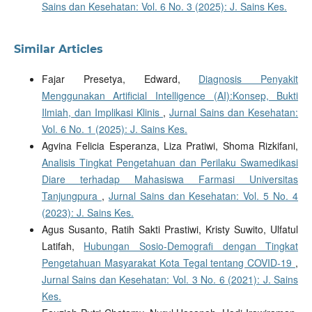
Sains dan Kesehatan: Vol. 6 No. 3 (2025): J. Sains Kes.
Similar Articles
Fajar Presetya, Edward,
Diagnosis Penyakit
Menggunakan Artificial Intelligence (AI):Konsep, Bukti
Ilmiah, dan Implikasi Klinis
,
Jurnal Sains dan Kesehatan:
Vol. 6 No. 1 (2025): J. Sains Kes.
Agvina Felicia Esperanza, Liza Pratiwi, Shoma Rizkifani,
Analisis Tingkat Pengetahuan dan Perilaku Swamedikasi
Diare terhadap Mahasiswa Farmasi Universitas
Tanjungpura
,
Jurnal Sains dan Kesehatan: Vol. 5 No. 4
(2023): J. Sains Kes.
Agus Susanto, Ratih Sakti Prastiwi, Kristy Suwito, Ulfatul
Latifah,
Hubungan Sosio-Demografi dengan Tingkat
Pengetahuan Masyarakat Kota Tegal tentang COVID-19
,
Jurnal Sains dan Kesehatan: Vol. 3 No. 6 (2021): J. Sains
Kes.