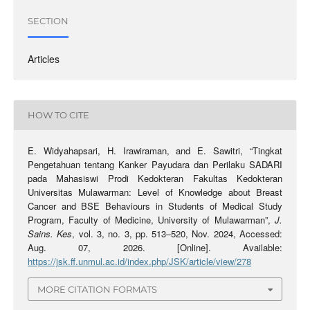
SECTION
Articles
HOW TO CITE
E. Widyahapsari, H. Irawiraman, and E. Sawitri, “Tingkat
Pengetahuan tentang Kanker Payudara dan Perilaku SADARI
pada Mahasiswi Prodi Kedokteran Fakultas Kedokteran
Universitas Mulawarman: Level of Knowledge about Breast
Cancer and BSE Behaviours in Students of Medical Study
Program, Faculty of Medicine, University of Mulawarman”,
J.
Sains. Kes
, vol. 3, no. 3, pp. 513–520, Nov. 2024, Accessed:
Aug. 07, 2026. [Online]. Available:
https://jsk.ff.unmul.ac.id/index.php/JSK/article/view/278
MORE CITATION FORMATS