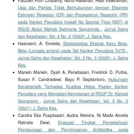
Fauziah Putri Chatamy, Nurul Hasanah, Hadi Irawiraman,
Usia dan Paritas Tidak Berhubungan dengan Ekspresi
Estrogen Reseptor (ER) dan Progesteron Reseptor (PR)
pada Kanker Payudara Invasif No Special Type (NST) di
RSUD Abdul Wahab Sjahranie Samarinda
,
Jurnal Sains
dan Kesehatan: Vol. 4 No. 2 (2022): J. Sains Kes.
Hasnaeni, A. Emelda,
Sitotoksisitas Ekstrak Kayu Beta-
Beta (Lunasia amara) pada Sel Kanker Payudara T47D
,
Jurnal Sains dan Kesehatan: Vol. 2 No. 3 (2020): J. Sains
Kes.
Marwin Marwin, Dyah A. Perwitasari, Fredrick D. Purba,
Susan F. Candradewi, Bayu P. Septiantoro,
Hubungan
Karakteristik Terhadap Kualitas Hidup Pasien Kanker
Payudara yang Menjalani Kemoterapi di RSUP Dr. Kariadi
Semarang
,
Jurnal Sains dan Kesehatan: Vol. 3 No. 3
(2021): J. Sains Kes.
Candra Eka Puspitasari, Audra Meivira, Ni Made Amelia
Ratnata Dewi,
Evaluasi Tingkat Pengetahuan
Penggunaan dan Penyimpanan Antibiotika pada