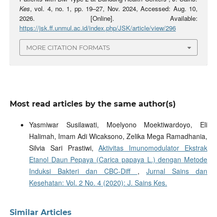
Kes
, vol. 4, no. 1, pp. 19–27, Nov. 2024, Accessed: Aug. 10,
2026. [Online]. Available:
https://jsk.ff.unmul.ac.id/index.php/JSK/article/view/296
MORE CITATION FORMATS
Most read articles by the same author(s)
Yasmiwar Susilawati, Moelyono Moektiwardoyo, Eli
Halimah, Imam Adi Wicaksono, Zelika Mega Ramadhania,
Silvia Sari Prastiwi,
Aktivitas Imunomodulator Ekstrak
Etanol Daun Pepaya (Carica papaya L.) dengan Metode
Induksi Bakteri dan CBC-Diff
,
Jurnal Sains dan
Kesehatan: Vol. 2 No. 4 (2020): J. Sains Kes.
Similar Articles