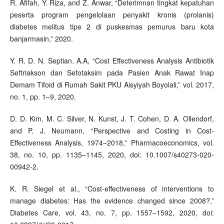
R. Afifah, Y. Riza, and Z. Anwar, “Deterimnan tingkat kepatuhan
peserta program pengelolaan penyakit kronis (prolanis)
diabetes melitus tipe 2 di puskesmas pemurus baru kota
banjarmasin,” 2020.
Y. R. D. N. Septian. A.A, “Cost Effectiveness Analysis Antibiotik
Seftriakson dan Sefotaksim pada Pasien Anak Rawat Inap
Demam Tifoid di Rumah Sakit PKU Aisyiyah Boyolali,” vol. 2017,
no. 1, pp. 1–9, 2020.
D. D. Kim, M. C. Silver, N. Kunst, J. T. Cohen, D. A. Ollendorf,
and P. J. Neumann, “Perspective and Costing in Cost-
Effectiveness Analysis, 1974–2018,” Pharmacoeconomics, vol.
38, no. 10, pp. 1135–1145, 2020, doi: 10.1007/s40273-020-
00942-2.
K. R. Siegel et al., “Cost-effectiveness of interventions to
manage diabetes: Has the evidence changed since 2008?,”
Diabetes Care, vol. 43, no. 7, pp. 1557–1592, 2020, doi: