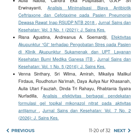
Aulia Nabila, Candra Eka Puspitasari, G.A.P Sri
Erwinayanti,
Analisis Minimalisasi Biaya Antibiotik
Ceftriaxone dan Cefotaxime pada Pasien Pneumonia
Dewasa Rawat Inap RSUDP NTB 2018
,
Jurnal Sains dan
Kesehatan: Vol. 3 No. 1 (2021): J. Sains Kes.
Risna Agustina, Andreanus A. Soemardji,
Efektivitas
Akupunktur “GI” terhadap Pengobatan Stres pada Pasien
di Klinik Akupunktur Sukamenak dan UPT Layanan
Kesehatan Bumi Medika Ganesa ITB
,
Jurnal Sains dan
Kesehatan: Vol. 1 No. 5 (2016): J. Sains Kes.
Venna Sinthary, Sri Wilma, Amirah, Mikailya Malikul
Firdaus, Roudhotun Na'imah, Daya Auliya Nur Khasanah,
Aulia Utari Fauziah, Dinda Tri Rahayu, Rhabtania Syaira
Nurfadilla,
Analisis efektivitas berbagai pendekatan
formulasi gel topikal mikonazol nitrat pada aktivitas
antijamur
,
Jurnal Sains dan Kesehatan: Vol. 7 No. 2
(2026): J. Sains Kes.
PREVIOUS
11-20 of 32
NEXT