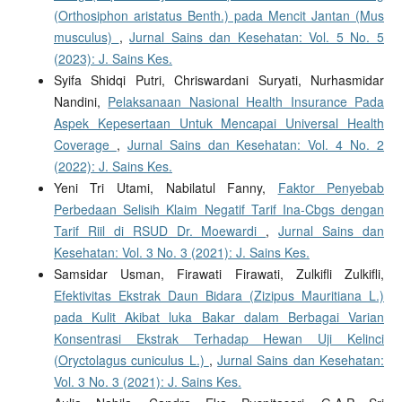
(Orthosiphon aristatus Benth.) pada Mencit Jantan (Mus
musculus)
,
Jurnal Sains dan Kesehatan: Vol. 5 No. 5
(2023): J. Sains Kes.
Syifa Shidqi Putri, Chriswardani Suryati, Nurhasmidar
Nandini,
Pelaksanaan Nasional Health Insurance Pada
Aspek Kepesertaan Untuk Mencapai Universal Health
Coverage
,
Jurnal Sains dan Kesehatan: Vol. 4 No. 2
(2022): J. Sains Kes.
Yeni Tri Utami, Nabilatul Fanny,
Faktor Penyebab
Perbedaan Selisih Klaim Negatif Tarif Ina-Cbgs dengan
Tarif Riil di RSUD Dr. Moewardi
,
Jurnal Sains dan
Kesehatan: Vol. 3 No. 3 (2021): J. Sains Kes.
Samsidar Usman, Firawati Firawati, Zulkifli Zulkifli,
Efektivitas Ekstrak Daun Bidara (Zizipus Mauritiana L.)
pada Kulit Akibat luka Bakar dalam Berbagai Varian
Konsentrasi Ekstrak Terhadap Hewan Uji Kelinci
(Oryctolagus cuniculus L.)
,
Jurnal Sains dan Kesehatan:
Vol. 3 No. 3 (2021): J. Sains Kes.