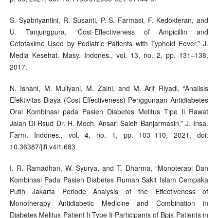
S. Syabriyantini, R. Susanti, P. S. Farmasi, F. Kedokteran, and
U. Tanjungpura, “Cost-Effectiveness of Ampicillin and
Cefotaxime Used by Pediatric Patients with Typhoid Fever,” J.
Media Kesehat. Masy. Indones., vol. 13, no. 2, pp. 131–138,
2017.
N. Isnani, M. Muliyani, M. Zaini, and M. Arif Riyadi, “Analisis
Efektivitas Biaya (Cost-Effectiveness) Penggunaan Antidiabetes
Oral Kombinasi pada Pasien Diabetes Melitus Tipe Ii Rawat
Jalan Di Rsud Dr. H. Moch. Ansari Saleh Banjarmasin,” J. Insa.
Farm. Indones., vol. 4, no. 1, pp. 103–110, 2021, doi:
10.36387/jifi.v4i1.683.
I. R. Ramadhan, W. Syurya, and T. Dharma, “Monoterapi Dan
Kombinasi Pada Pasien Diabetes Rumah Sakit Islam Cempaka
Putih Jakarta Periode Analysis of the Effectiveness of
Monotherapy Antidiabetic Medicine and Combination in
Diabetes Melitus Patient Ii Type Ii Participants of Bpjs Patients in