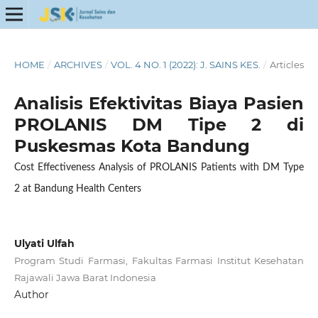
HOME
/
ARCHIVES
/
VOL. 4 NO. 1 (2022): J. SAINS KES.
/
Articles
Analisis Efektivitas Biaya Pasien
PROLANIS DM Tipe 2 di
Puskesmas Kota Bandung
Cost Effectiveness Analysis of PROLANIS Patients with DM Type
2 at Bandung Health Centers
Ulyati Ulfah
Program Studi Farmasi, Fakultas Farmasi Institut Kesehatan
Rajawali Jawa Barat Indonesia
Author