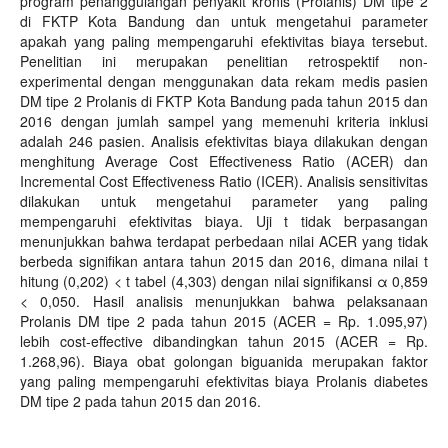
program penanggulangan penyakit kronis (Prolanis) DM tipe 2
di FKTP Kota Bandung dan untuk mengetahui parameter
apakah yang paling mempengaruhi efektivitas biaya tersebut.
Penelitian ini merupakan penelitian retrospektif non-
experimental dengan menggunakan data rekam medis pasien
DM tipe 2 Prolanis di FKTP Kota Bandung pada tahun 2015 dan
2016 dengan jumlah sampel yang memenuhi kriteria inklusi
adalah 246 pasien. Analisis efektivitas biaya dilakukan dengan
menghitung Average Cost Effectiveness Ratio (ACER) dan
Incremental Cost Effectiveness Ratio (ICER). Analisis sensitivitas
dilakukan untuk mengetahui parameter yang paling
mempengaruhi efektivitas biaya. Uji t tidak berpasangan
menunjukkan bahwa terdapat perbedaan nilai ACER yang tidak
berbeda signifikan antara tahun 2015 dan 2016, dimana nilai t
hitung (0,202) < t tabel (4,303) dengan nilai signifikansi α 0,859
< 0,050. Hasil analisis menunjukkan bahwa pelaksanaan
Prolanis DM tipe 2 pada tahun 2015 (ACER = Rp. 1.095,97)
lebih cost-effective dibandingkan tahun 2015 (ACER = Rp.
1.268,96). Biaya obat golongan biguanida merupakan faktor
yang paling mempengaruhi efektivitas biaya Prolanis diabetes
DM tipe 2 pada tahun 2015 dan 2016.