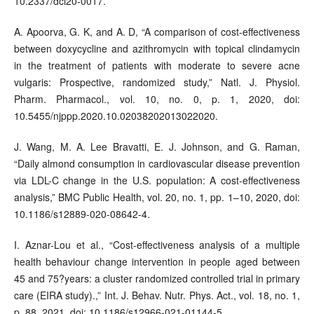
10.2337/dci20-0017.
A. Apoorva, G. K, and A. D, “A comparison of cost-effectiveness
between doxycycline and azithromycin with topical clindamycin
in the treatment of patients with moderate to severe acne
vulgaris: Prospective, randomized study,” Natl. J. Physiol.
Pharm. Pharmacol., vol. 10, no. 0, p. 1, 2020, doi:
10.5455/njppp.2020.10.02038202013022020.
J. Wang, M. A. Lee Bravatti, E. J. Johnson, and G. Raman,
“Daily almond consumption in cardiovascular disease prevention
via LDL-C change in the U.S. population: A cost-effectiveness
analysis,” BMC Public Health, vol. 20, no. 1, pp. 1–10, 2020, doi:
10.1186/s12889-020-08642-4.
I. Aznar-Lou et al., “Cost-effectiveness analysis of a multiple
health behaviour change intervention in people aged between
45 and 75?years: a cluster randomized controlled trial in primary
care (EIRA study).,” Int. J. Behav. Nutr. Phys. Act., vol. 18, no. 1,
p. 88, 2021, doi: 10.1186/s12966-021-01144-5.