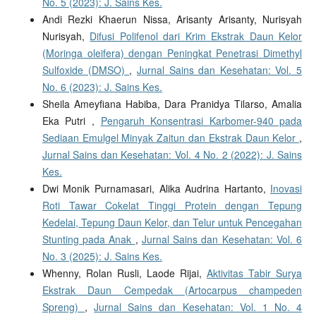
No. 5 (2023): J. Sains Kes.
Andi Rezki Khaerun Nissa, Arisanty Arisanty, Nurisyah
Nurisyah,
Difusi Polifenol dari Krim Ekstrak Daun Kelor
(Moringa oleifera) dengan Peningkat Penetrasi Dimethyl
Sulfoxide (DMSO)
,
Jurnal Sains dan Kesehatan: Vol. 5
No. 6 (2023): J. Sains Kes.
Sheila Ameyfiana Habiba, Dara Pranidya Tilarso, Amalia
Eka Putri ,
Pengaruh Konsentrasi Karbomer-940 pada
Sediaan Emulgel Minyak Zaitun dan Ekstrak Daun Kelor
,
Jurnal Sains dan Kesehatan: Vol. 4 No. 2 (2022): J. Sains
Kes.
Dwi Monik Purnamasari, Alika Audrina Hartanto,
Inovasi
Roti Tawar Cokelat Tinggi Protein dengan Tepung
Kedelai, Tepung Daun Kelor, dan Telur untuk Pencegahan
Stunting pada Anak
,
Jurnal Sains dan Kesehatan: Vol. 6
No. 3 (2025): J. Sains Kes.
Whenny, Rolan Rusli, Laode Rijai,
Aktivitas Tabir Surya
Ekstrak Daun Cempedak (Artocarpus champeden
Spreng)
,
Jurnal Sains dan Kesehatan: Vol. 1 No. 4