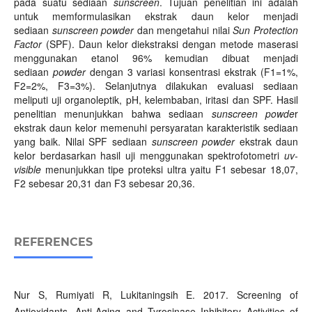
pada suatu sediaan
sunscreen
. Tujuan penelitian ini adalah
untuk memformulasikan ekstrak daun kelor menjadi
sediaan
sunscreen powder
dan mengetahui nilai
Sun Protection
Factor
(SPF). Daun kelor diekstraksi dengan metode maserasi
menggunakan etanol 96% kemudian dibuat menjadi
sediaan
powder
dengan 3 variasi konsentrasi ekstrak (F1=1%,
F2=2%, F3=3%). Selanjutnya dilakukan evaluasi sediaan
meliputi uji organoleptik, pH, kelembaban, iritasi dan SPF. Hasil
penelitian menunjukkan bahwa sediaan
sunscreen powde
r
ekstrak daun kelor memenuhi persyaratan karakteristik sediaan
yang baik. Nilai SPF sediaan
sunscreen powder
ekstrak daun
kelor berdasarkan hasil uji menggunakan spektrofotometri
uv-
visible
menunjukkan tipe proteksi ultra yaitu F1 sebesar 18,07,
F2 sebesar 20,31 dan F3 sebesar 20,36.
REFERENCES
Nur S, Rumiyati R, Lukitaningsih E. 2017. Screening of
Antioxidants, Anti-Aging and Tyrosinase Inhibitory Activities of