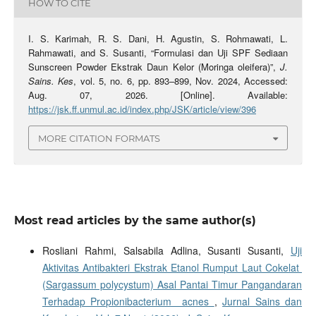
HOW TO CITE
I. S. Karimah, R. S. Dani, H. Agustin, S. Rohmawati, L.
Rahmawati, and S. Susanti, “Formulasi dan Uji SPF Sediaan
Sunscreen Powder Ekstrak Daun Kelor (Moringa oleifera)”,
J.
Sains. Kes
, vol. 5, no. 6, pp. 893–899, Nov. 2024, Accessed:
Aug. 07, 2026. [Online]. Available:
https://jsk.ff.unmul.ac.id/index.php/JSK/article/view/396
MORE CITATION FORMATS
Most read articles by the same author(s)
Rosliani Rahmi, Salsabila Adlina, Susanti Susanti,
Uji
Aktivitas Antibakteri Ekstrak Etanol Rumput Laut Cokelat
(Sargassum polycystum) Asal Pantai Timur Pangandaran
Terhadap Propionibacterium acnes
,
Jurnal Sains dan