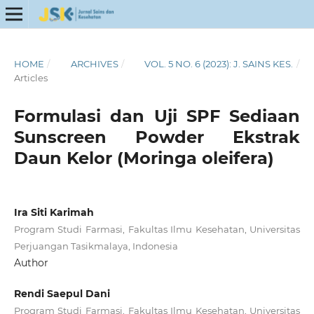
HOME
/
ARCHIVES
/
VOL. 5 NO. 6 (2023): J. SAINS KES.
/
Articles
Formulasi dan Uji SPF Sediaan
Sunscreen Powder Ekstrak
Daun Kelor (Moringa oleifera)
Ira Siti Karimah
Program Studi Farmasi, Fakultas Ilmu Kesehatan, Universitas
Perjuangan Tasikmalaya, Indonesia
Author
Rendi Saepul Dani
Program Studi Farmasi, Fakultas Ilmu Kesehatan, Universitas