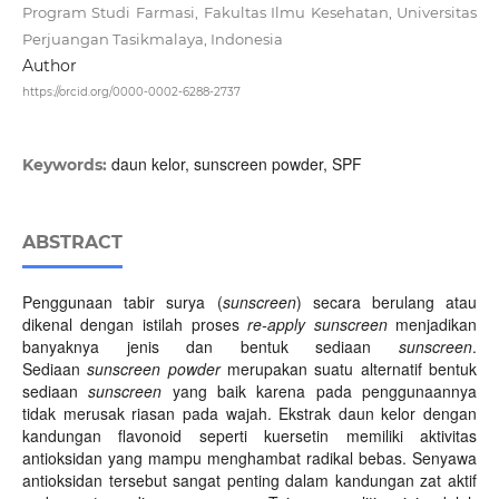
Program Studi Farmasi, Fakultas Ilmu Kesehatan, Universitas
Perjuangan Tasikmalaya, Indonesia
Author
https://orcid.org/0000-0002-6288-2737
daun kelor, sunscreen powder, SPF
Keywords:
ABSTRACT
Penggunaan tabir surya (
sunscreen
) secara berulang atau
dikenal dengan istilah proses
re-apply sunscreen
menjadikan
banyaknya jenis dan bentuk sediaan
sunscreen
.
Sediaan
sunscreen powder
merupakan suatu alternatif bentuk
sediaan
sunscreen
yang baik karena pada penggunaannya
tidak merusak riasan pada wajah. Ekstrak daun kelor dengan
kandungan flavonoid seperti kuersetin memiliki aktivitas
antioksidan yang mampu menghambat radikal bebas. Senyawa
antioksidan tersebut sangat penting dalam kandungan zat aktif