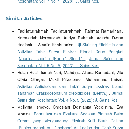
Kesehatan: Vol. 7 No. 1 (2026): J. Sains Kes.
Similar Articles
Fadlilaturrahmah Fadlilaturrahmah, Rahmat Ramadhani,
Normaidah Normaidah, Audya Rahmah, Adinda Dwina
Hadiastuti, Amalia Khairunnisa,
Uji Skrining Fitokimia dan
Aktivitas Tabir Surya Ekstrak Etanol Daun Bangkal
(Nauclea subdita (Korth.) Steud.)
,
Jurnal Sains dan
Kesehatan: Vol. 5 No. 5 (2023): J. Sains Kes.
Rolan Rusli, Ismah Nuri, Mahdyya Afiana Ramadani, Vita
Olivia Siregar, Mukti Priastomo, Muhammad Faisal,
Aktivitas Antioksidan dan Tabir Surya Ekstrak Etanol
Tanaman Crassocephalum crepidioides (Benth.)
,
Jurnal
Sains dan Kesehatan: Vol. 4 No. 3 (2022): J. Sains Kes.
Mellynia Ismoyo, Chresiani Destianita Yoedistira, Eva
Monica,
Formulasi dan Evaluasi Sediaan Blemish Balm
Cream yang Mengandung Ekstrak Kulit Buah Delima
(Punica granatum L.) sebagai Anti-aging dan Tabir Surya