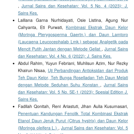
,
Jurnal Sains dan Kesehatan: Vol. 5 No. 4 (2023): J.
Sains Kes.
Lailiana Garna Nurhidayati, Osie Listina, Agung Nur
Cahyanta, Eti Purwati,
Kombinasi Ekstrak Daun Kelor
(Moringa Pterygosperma Gaertn.) dan Daun Lamtoro
(Laucaena Leucocephalab Lmk.) sebagai Analgetik pada
Mencit Putih Jantan dengan Metode Geliat
,
Jurnal Sains
dan Kesehatan: Vol. 4 No. 6 (2022): J. Sains Kes.
Abdul Rahim, Yuyun Febriani, Muhlisun Azim, Nur Rezky
Khairun Nisaa,
Uji Perbandingan Antioksidan dari Produk
Teh Daun Kelor, Teh Bunga Roselladan Teh Daun Melati
dengan Metode Seduhan Suhu Konstan
,
Jurnal Sains
dan Kesehatan: Vol. 5 No. SE-1 (2023): Spesial Edition J.
Sains Kes.
Fadilah Qonitah, Reni Ariastuti, Jihan Aulia Kusumasari,
Penentuan Kandungan Fenolik Total Kombinasi Ekstrak
Etanol Daun Jeruk Purut (Citrus hystrix) dan Daun Kelor
(Moringa oleifera L.)
,
Jurnal Sains dan Kesehatan: Vol. 5