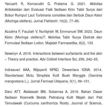
Yanuarti R, Komarudin D, Pratama G. 2021. Aktivitas
Antioksidan dan Evaluasi Fisik Sediaan Krim Tabir Surya dari
Bubur Rumput Laut Turbinaria conoides dan Serbuk Daun Kelor
(Moringa oleifera). Jurnal FishtecH. 10(2), 77–85.
Azzahra F, Fauziah V, Nurfajriah W, Emmanuel SW. 2023. Daun
Kelor (Moringa oleifera)?: Aktivitas Tabir Surya Ekstrak dan
Formulasi Sediaan Lotion. Majalah Farmasetika, 8(2), 133.
Seweryn A. 2018. Interactions between surfactants and the skin
– Theory and practice. Adv Colloid Interface Sci, 256, 242–55.
Indrasuari AAA, Wijayanti NPAD, Dewantara IGNA. 2014.
Standarisasi Mutu Simplisia Kulit Buah Manggis (Garcinia
mangostana L.). Jurnal Farmasi Udayana, 3(1), 99–101.
Daru ATT, Abdassah BM, Subarnas A. 2019. Bahan Dasar
Sediaan Kosmetik Bedak Pelindung Kulit Wajah dari Pati
Temulawak (Curcuma xanthorriza Roxb). Journal of Science,