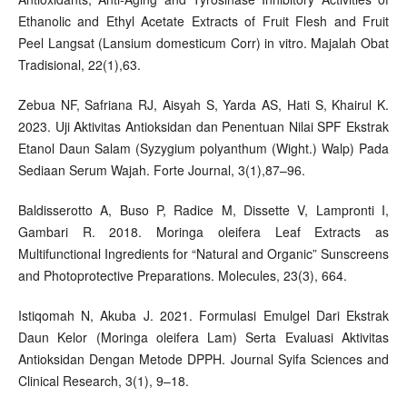
Ethanolic and Ethyl Acetate Extracts of Fruit Flesh and Fruit
Peel Langsat (Lansium domesticum Corr) in vitro. Majalah Obat
Tradisional, 22(1),63.
Zebua NF, Safriana RJ, Aisyah S, Yarda AS, Hati S, Khairul K.
2023. Uji Aktivitas Antioksidan dan Penentuan Nilai SPF Ekstrak
Etanol Daun Salam (Syzygium polyanthum (Wight.) Walp) Pada
Sediaan Serum Wajah. Forte Journal, 3(1),87–96.
Baldisserotto A, Buso P, Radice M, Dissette V, Lampronti I,
Gambari R. 2018. Moringa oleifera Leaf Extracts as
Multifunctional Ingredients for “Natural and Organic” Sunscreens
and Photoprotective Preparations. Molecules, 23(3), 664.
Istiqomah N, Akuba J. 2021. Formulasi Emulgel Dari Ekstrak
Daun Kelor (Moringa oleifera Lam) Serta Evaluasi Aktivitas
Antioksidan Dengan Metode DPPH. Journal Syifa Sciences and
Clinical Research, 3(1), 9–18.