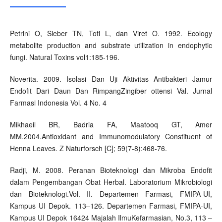
Petrini O, Sieber TN, Toti L, dan Viret O. 1992. Ecology
metabolite production and substrate utilization in endophytic
fungi. Natural Toxins vol1:185-196.
Noverita. 2009. Isolasi Dan Uji Aktivitas Antibakteri Jamur
Endofit Dari Daun Dan RimpangZingiber ottensi Val. Jurnal
Farmasi Indonesia Vol. 4 No. 4
Mikhaeil BR, Badria FA, Maatooq GT, Amer
MM.2004.Antioxidant and Immunomodulatory Constituent of
Henna Leaves. Z Naturforsch [C]; 59(7-8):468-76.
Radji, M. 2008. Peranan Bioteknologi dan Mikroba Endofit
dalam Pengembangan Obat Herbal. Laboratorium Mikrobiologi
dan Bioteknologi.Vol. II. Departemen Farmasi, FMIPA-UI,
Kampus UI Depok. 113–126. Departemen Farmasi, FMIPA-UI,
Kampus UI Depok 16424 Majalah IlmuKefarmasian, No.3, 113 –