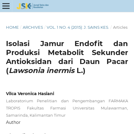
HOME
/
ARCHIVES
/
VOL. 1 NO. 4 (2015): J. SAINS KES.
/
Articles
Isolasi Jamur Endofit dan
Produksi Metabolit Sekunder
Antioksidan dari Daun Pacar
(
Lawsonia inermis
L.)
Vilca Veronica Hasiani
Laboratorium Penelitian dan Pengembangan FARMAKA
TROPIS Fakultas Farmasi Universitas Mulawarman,
Samarinda, Kalimantan Timur
Author