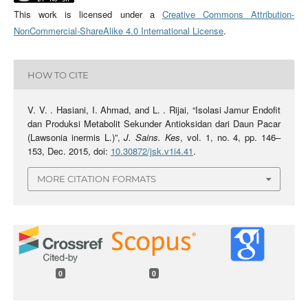
This work is licensed under a
Creative Commons Attribution-
NonCommercial-ShareAlike 4.0 International License
.
HOW TO CITE
V. V. . Hasiani, I. Ahmad, and L. . Rijai, “Isolasi Jamur Endofit
dan Produksi Metabolit Sekunder Antioksidan dari Daun Pacar
(Lawsonia inermis L.)”,
J. Sains. Kes
, vol. 1, no. 4, pp. 146–
153, Dec. 2015, doi:
10.30872/jsk.v1i4.41
.
MORE CITATION FORMATS
0
0