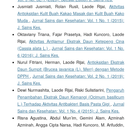
Jusmiati Jusmiati, Rolan Rusli, Laode Rijai,
Aktivitas
Antioksidan Kulit Buah Kakao Masak dan Kulit Buah Kako
Muda
,
Jurnal Sains dan Kesehatan: Vol. 1 No. 1 (2015):
J. Sains Kes.
Oktaviany Triana, Fajar Prasetya, Hadi Kuncoro, Laode
Rijai,
Aktivitas Antijamur Ekstrak Daun Ketepeng Cina
(Cassia alata L.)
,
Jurnal Sains dan Kesehatan: Vol. 1 No.
6 (2016): J. Sains Kes.
Nurul Fitriani, Herman, Laode Rijai,
Antioksidan Ekstrak
Daun Sumpit (Brucea javanica (L). Merr) dengan Metode
DPPH
,
Jurnal Sains dan Kesehatan: Vol. 2 No. 1 (2019):
J. Sains Kes.
Dewi Nurmashita, Laode Rijai, Riski Sulistiarini,
Pengaruh
Penambahan Ekstrak Daun Kemangi (Ocimum basilicum
L.) Terhadap Aktivitas Antibakteri Basis Pasta Gigi
,
Jurnal
Sains dan Kesehatan: Vol. 1 No. 4 (2015): J. Sains Kes.
Risna Agustina, Abdul Mun’im, Gemini Alam, Azminah
Azminah, Angga Cipta Narsa, Hadi Kuncoro, M. Arifuddin,