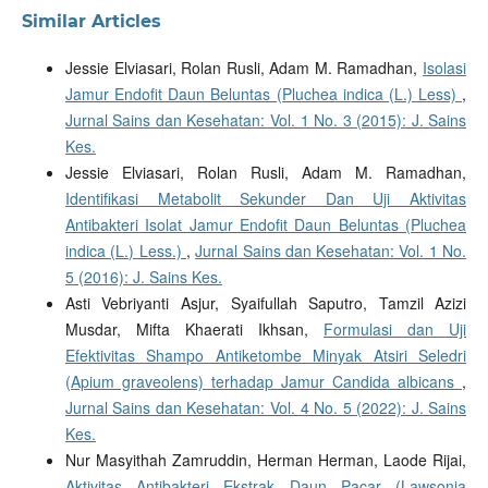
Similar Articles
Jessie Elviasari, Rolan Rusli, Adam M. Ramadhan,
Isolasi
Jamur Endofit Daun Beluntas (Pluchea indica (L.) Less)
,
Jurnal Sains dan Kesehatan: Vol. 1 No. 3 (2015): J. Sains
Kes.
Jessie Elviasari, Rolan Rusli, Adam M. Ramadhan,
Identifikasi Metabolit Sekunder Dan Uji Aktivitas
Antibakteri Isolat Jamur Endofit Daun Beluntas (Pluchea
indica (L.) Less.)
,
Jurnal Sains dan Kesehatan: Vol. 1 No.
5 (2016): J. Sains Kes.
Asti Vebriyanti Asjur, Syaifullah Saputro, Tamzil Azizi
Musdar, Mifta Khaerati Ikhsan,
Formulasi dan Uji
Efektivitas Shampo Antiketombe Minyak Atsiri Seledri
(Apium graveolens) terhadap Jamur Candida albicans
,
Jurnal Sains dan Kesehatan: Vol. 4 No. 5 (2022): J. Sains
Kes.
Nur Masyithah Zamruddin, Herman Herman, Laode Rijai,
Aktivitas Antibakteri Ekstrak Daun Pacar (Lawsonia