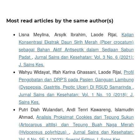
Most read articles by the same author(s)
Lisna Meylina, Arsyik Ibrahim, Laode Rijai,
Kajian
Konsentrasi Ekstrak Daun Sirih Merah (Piper crocatum)
sebagai Bahan Aktif Antiseptik dalam Sediaan Sabun
Padat
,
Jurnal Sains dan Kesehatan: Vol. 3 No. 6 (2021):
J. Sains Kes.
Wahyu Widayat, Iffah Karina Ghassani, Laode Rijai,
Profil
Pengobatan dan DRP’S pada Pasien Ganguan Lambung
(Dyspepsia, Gastritis, Peptic Ulcer) Di RSUD Samarinda
,
Jurnal Sains dan Kesehatan: Vol. 1 No. 10 (2018): J.
Sains Kes.
Putri Diah Wulandari, Andi Tenri Kawareng, Islamudin
Ahmad,
Analisis Proksimat Cookies dari Tepung Sukun
(Artocarpus altilis) dan Tepung Buah Naga Merah
(Hylocereus polyrhizus)
,
Jurnal Sains dan Kesehatan:
Vol. 5 No. SE-1 (2023): Spesial Edition J. Sains Kes.