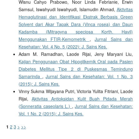
Wisnu Cahyo Prabowo, Noor Linda Febrianie, Erwin
Samsul, Iswahyudi Iswahyudi, Islamudin Ahmad,
Aktivitas
Hemaglutinasi dan Identifikasi Ekstrak Berbasis Green
Solvent dari Akar Tapak Dara (Vinca rosea) dan Daun
Kadamba (Mitragyna speciosa Korth. Havil)
Menggunakan FTIR-Kemometrik
,
Jurnal Sains dan
Kesehatan: Vol. 4 No. 5 (2022): J. Sains Kes.
Adam M. Ramadhan, Laode Rijai, Jeny Maryani Liu,
Kajian Penggunaan Obat Hipoglikemik Oral pada Pasien
Diabetes Mellitus Tipe 2 di Puskesmas Temindung
Samarinda
,
Jurnal Sains dan Kesehatan: Vol. 1 No. 3
(2015): J. Sains Kes.
Vinny Sukma Wijayana Putri, Victoria Yulita Fitriani, Laode
Rijai,
Aktivitas Antioksidan Kulit Buah Pidada Merah
(Sonneratia caseolaris L.)
,
Jurnal Sains dan Kesehatan:
Vol. 1 No. 2 (2015): J. Sains Kes.
1
2
3
>
>>