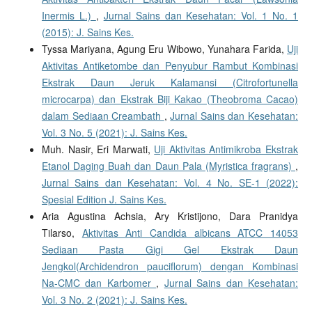
Inermis L.)
,
Jurnal Sains dan Kesehatan: Vol. 1 No. 1
(2015): J. Sains Kes.
Tyssa Mariyana, Agung Eru Wibowo, Yunahara Farida,
Uji
Aktivitas Antiketombe dan Penyubur Rambut Kombinasi
Ekstrak Daun Jeruk Kalamansi (Citrofortunella
microcarpa) dan Ekstrak Biji Kakao (Theobroma Cacao)
dalam Sediaan Creambath
,
Jurnal Sains dan Kesehatan:
Vol. 3 No. 5 (2021): J. Sains Kes.
Muh. Nasir, Eri Marwati,
Uji Aktivitas Antimikroba Ekstrak
Etanol Daging Buah dan Daun Pala (Myristica fragrans)
,
Jurnal Sains dan Kesehatan: Vol. 4 No. SE-1 (2022):
Spesial Edition J. Sains Kes.
Aria Agustina Achsia, Ary Kristijono, Dara Pranidya
Tilarso,
Aktivitas Anti Candida albicans ATCC 14053
Sediaan Pasta Gigi Gel Ekstrak Daun
Jengkol(Archidendron pauciflorum) dengan Kombinasi
Na-CMC dan Karbomer
,
Jurnal Sains dan Kesehatan:
Vol. 3 No. 2 (2021): J. Sains Kes.