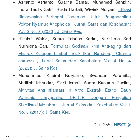
Asrianto Asrianto, Suarna Samai, Muhamad Sahidin,
Indra Taufik Sahli, Risda Hartati, Wiwiek Mulyani,
Efikasi
Biolarvasida Berbagai Tanaman Untuk Pengendalian
Vektor Nyamuk Anopheles
,
Jurnal Sains dan Kesehatan:
Vol. 5 No. 2 (2023): J. Sains Kes.
Hilmiati Wahid, Suhra Febrina Karim, Nurhikma Sari
Nurhikma Sari,
Formulasi Sediaan Krim Anti-aging dari
Ekstrak Kolagen Limbah Sisik Ikan Bandeng (Chanos
chanos)
,
Jurnal Sains dan Kesehatan: Vol. 4 No. 4
(2022): J. Sains Kes.
Muhammad Khairul Nuryanto, Swandari Paramita,
Abdillah Iskandar, Sjarif Ismail, Andre Kusuma Ruslim,
Aktivitas Anti-Inflamasi In Vitro Ekstrak Etanol Daun
Vernonia amygdalina DELILE Dengan Pengujian
Stabilisasi Membran
,
Jurnal Sains dan Kesehatan: Vol. 1
No. 8 (2017): J. Sains Kes.
1-10 of 255
NEXT