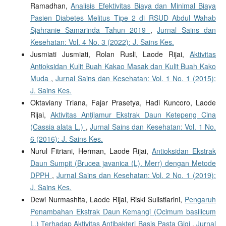
Ramadhan,
Analisis Efektivitas Biaya dan Minimal Biaya
Pasien Diabetes Melitus Tipe 2 di RSUD Abdul Wahab
Sjahranie Samarinda Tahun 2019
,
Jurnal Sains dan
Kesehatan: Vol. 4 No. 3 (2022): J. Sains Kes.
Jusmiati Jusmiati, Rolan Rusli, Laode Rijai,
Aktivitas
Antioksidan Kulit Buah Kakao Masak dan Kulit Buah Kako
Muda
,
Jurnal Sains dan Kesehatan: Vol. 1 No. 1 (2015):
J. Sains Kes.
Oktaviany Triana, Fajar Prasetya, Hadi Kuncoro, Laode
Rijai,
Aktivitas Antijamur Ekstrak Daun Ketepeng Cina
(Cassia alata L.)
,
Jurnal Sains dan Kesehatan: Vol. 1 No.
6 (2016): J. Sains Kes.
Nurul Fitriani, Herman, Laode Rijai,
Antioksidan Ekstrak
Daun Sumpit (Brucea javanica (L). Merr) dengan Metode
DPPH
,
Jurnal Sains dan Kesehatan: Vol. 2 No. 1 (2019):
J. Sains Kes.
Dewi Nurmashita, Laode Rijai, Riski Sulistiarini,
Pengaruh
Penambahan Ekstrak Daun Kemangi (Ocimum basilicum
L.) Terhadap Aktivitas Antibakteri Basis Pasta Gigi
,
Jurnal