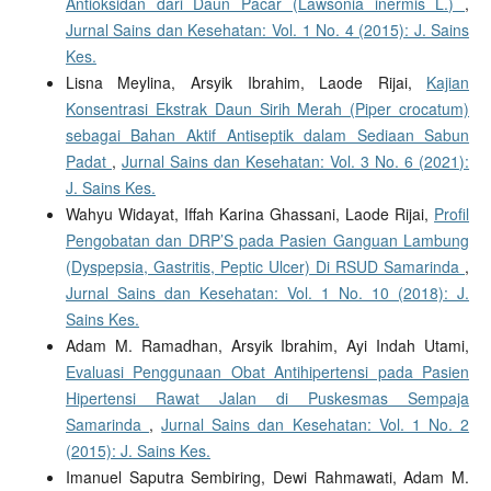
Antioksidan dari Daun Pacar (Lawsonia inermis L.)
,
Jurnal Sains dan Kesehatan: Vol. 1 No. 4 (2015): J. Sains
Kes.
Lisna Meylina, Arsyik Ibrahim, Laode Rijai,
Kajian
Konsentrasi Ekstrak Daun Sirih Merah (Piper crocatum)
sebagai Bahan Aktif Antiseptik dalam Sediaan Sabun
Padat
,
Jurnal Sains dan Kesehatan: Vol. 3 No. 6 (2021):
J. Sains Kes.
Wahyu Widayat, Iffah Karina Ghassani, Laode Rijai,
Profil
Pengobatan dan DRP’S pada Pasien Ganguan Lambung
(Dyspepsia, Gastritis, Peptic Ulcer) Di RSUD Samarinda
,
Jurnal Sains dan Kesehatan: Vol. 1 No. 10 (2018): J.
Sains Kes.
Adam M. Ramadhan, Arsyik Ibrahim, Ayi Indah Utami,
Evaluasi Penggunaan Obat Antihipertensi pada Pasien
Hipertensi Rawat Jalan di Puskesmas Sempaja
Samarinda
,
Jurnal Sains dan Kesehatan: Vol. 1 No. 2
(2015): J. Sains Kes.
Imanuel Saputra Sembiring, Dewi Rahmawati, Adam M.