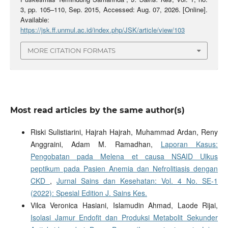
3, pp. 105–110, Sep. 2015, Accessed: Aug. 07, 2026. [Online].
Available:
https://jsk.ff.unmul.ac.id/index.php/JSK/article/view/103
MORE CITATION FORMATS
Most read articles by the same author(s)
Riski Sulistiarini, Hajrah Hajrah, Muhammad Ardan, Reny
Anggraini, Adam M. Ramadhan,
Laporan Kasus:
Pengobatan pada Melena et causa NSAID Ulkus
peptikum pada Pasien Anemia dan Nefrolitiasis dengan
CKD
,
Jurnal Sains dan Kesehatan: Vol. 4 No. SE-1
(2022): Spesial Edition J. Sains Kes.
Vilca Veronica Hasiani, Islamudin Ahmad, Laode Rijai,
Isolasi Jamur Endofit dan Produksi Metabolit Sekunder