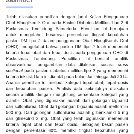
ABSTRACT
Telah dilakukan penelitian dengan judul Kajian Penggunaan
Obat Hipoglikemik Oral pada Pasien Diabetes Mellitus Tipe 2 di
Puskesmas Temindung Samarinda. Penelitian ini bertujuan
untuk mengetahui besarnya persentase tingkat kepatuhan
pasien DM tipe 2 dalam penggunaan Obat Hipoglikemik Oral
(OHO), mengetahui bahwa pasien DM tipe 2 telah memenuhi
kriteria tepat obat dan tepat dosis pada penggunaan OHO di
Puskesmas Temindung. Penelitian ini bersifat analitik
observasional, pengambilan data dilakukan secara
cross
sectional
pada pasien diabetes mellitus tipe 2 yang memenuhi
kriteria inklusi. Data ini diambil pada bulan Juni hingga Juli 2014.
Analisa penelitian ini meliputi kategori tepat obat, tepat dosis
dan kepatuhan pasien. Analisis data selanjutnya dilakukan
secara analitik dengan menghitung persentase kategori yang
diambil. Obat yang digunakan adalah dari golongan biguanid
dan sulfonilurea. Obat dari golongan biguanid adalah metformin
500 mg. Dari golongan sulfonilurea adalah glibenklamid 5 mg
dan glimepirid 2 mg. Obat yang telah digunakan memenuhi
kriteria tepat obat dan tepat dosis. Sebagian besar pasien
dengan persentase 60% memiliki tingkat kepatuhan yang