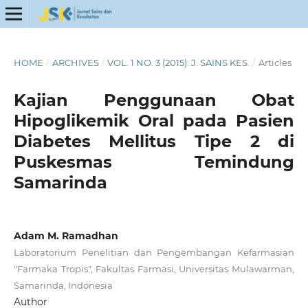
HOME
/
ARCHIVES
/
VOL. 1 NO. 3 (2015): J. SAINS KES.
/
Articles
Kajian Penggunaan Obat
Hipoglikemik Oral pada Pasien
Diabetes Mellitus Tipe 2 di
Puskesmas Temindung
Samarinda
Adam M. Ramadhan
Laboratorium Penelitian dan Pengembangan Kefarmasian
"Farmaka Tropis", Fakultas Farmasi, Universitas Mulawarman,
Samarinda, Indonesia
Author