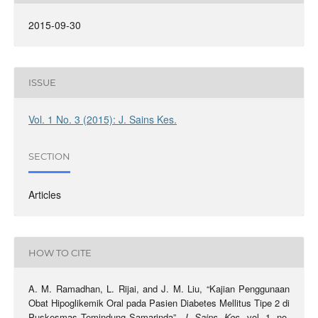
2015-09-30
ISSUE
Vol. 1 No. 3 (2015): J. Sains Kes.
SECTION
Articles
HOW TO CITE
A. M. Ramadhan, L. Rijai, and J. M. Liu, “Kajian Penggunaan
Obat Hipoglikemik Oral pada Pasien Diabetes Mellitus Tipe 2 di
Puskesmas Temindung Samarinda”,
J. Sains. Kes
, vol. 1, no.