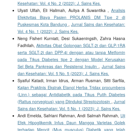
Kesehatan: Vol. 4 No. 2 (2022): J. Sains Kes.
Ulyati Ulfah, Eli Halimah, Auliya A Suwantika ,
Analisis
Efektivitas Biaya Pasien PROLANIS DM Tipe 2 di
Puskesmas Kota Bandung
,
Jurnal Sains dan Kesehatan:
Vol. 4 No. 1 (2022): J. Sains Kes.
Neng Fisheri Kurniati, Desi Sukaeningsih, Zahra Hasna
Fadhilah,
Aktivitas Obat Golongan SGLT-2i dan GLP-1RA
serta SGLT-2i dan DPP-4i dengan atau tanpa Metfomin
pada Tikus Diabetes tipe 2 dengan Model Kerusakan
Sel Beta Pankreas dan Resistensi Insulin
,
Jurnal Sains
dan Kesehatan: Vol. 5 No. 5 (2023): J. Sains Kes.
Syaiful Katadi, Irman Idrus, Arman Rusman, Sitti Sarfila,
Kajian Praklinis Ekstrak Etanol Herba Tridax procumbens
(Linn.) sebagai Antidiabetik pada Tikus Putih Diabetes
(Rattus norvegicus) yang Diinduksi Streptozotosin
,
Jurnal
Sains dan Kesehatan: Vol. 5 No. 1 (2023): J. Sains Kes.
Andi Emelda, Safriani Rahman, Andi Salmah Rahmah,
Uji
Efek Hipoglikemik Infus Daun Mangga Varietas Golek
terhadap Mencit (Mus musculus) Diabetik yang telah