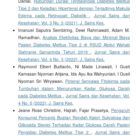
Danial,
Hubungan Durasi Terdiagnosis Diabetes Melitus
Tipe 2 dan Kejadian Hipertensi dengan Terjadinya Makula
Edema pada Retinopati Diabetik
,
Jurnal Sains dan
Kesehatan: Vol. 3 No. 3 (2021): J. Sains Kes.
Imanuel Saputra Sembiring, Dewi Rahmawati, Adam M.
Ramadhan,
Analisis Efektivitas Biaya dan Minimal Biaya
Pasien Diabetes Melitus Tipe 2 di RSUD Abdul Wahab
Sjahranie Samarinda Tahun 2019
,
Jurnal Sains dan
Kesehatan: Vol. 4 No. 3 (2022): J. Sains Kes.
Raymond Elbert Budianto, Ni Made Linawati, I Gusti
Kamasan Nyoman Arijana, Ida Ayu Ika Wahyuniari, I Gusti
Nyoman Sri Wiryawan,
Potensi Senyawa Fitokimia pada
Tumbuhan dalam Menurunkan Kadar Glukosa Darah
pada Diabetes Melitus
,
Jurnal Sains dan Kesehatan: Vol.
4 No. 5 (2022): J. Sains Kes.
Jeane Rose Christine, Hajrah, Fajar Prasetya,
Pengaruh
Konsumsi Pemanis Buatan Rendah Kalori Sukralosa dan
Glikosida Steviol Terhadap Kadar Glukosa Darah Pasien
Pengidap Diabetes Melitus Tipe 2
,
Jurnal Sains dan