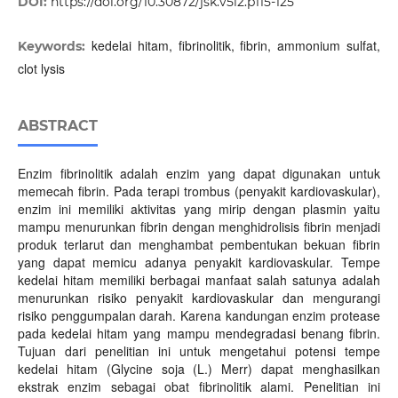
DOI:
https://doi.org/10.30872/jsk.v5i2.p115-125
kedelai hitam, fibrinolitik, fibrin, ammonium sulfat,
Keywords:
clot lysis
ABSTRACT
Enzim fibrinolitik adalah enzim yang dapat digunakan untuk
memecah fibrin. Pada terapi trombus (penyakit kardiovaskular),
enzim ini memiliki aktivitas yang mirip dengan plasmin yaitu
mampu menurunkan fibrin dengan menghidrolisis fibrin menjadi
produk terlarut dan menghambat pembentukan bekuan fibrin
yang dapat memicu adanya penyakit kardiovaskular. Tempe
kedelai hitam memiliki berbagai manfaat salah satunya adalah
menurunkan risiko penyakit kardiovaskular dan mengurangi
risiko penggumpalan darah. Karena kandungan enzim protease
pada kedelai hitam yang mampu mendegradasi benang fibrin.
Tujuan dari penelitian ini untuk mengetahui potensi tempe
kedelai hitam (Glycine soja (L.) Merr) dapat menghasilkan
ekstrak enzim sebagai obat fibrinolitik alami. Penelitian ini