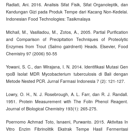
Radiati, Ani. 2016. Analisis Sifat Fisik, Sifat Organoleptik, dan
Kandungan Gizi pada Produk Tempe dari Kacang Non-Kedelai.
Indonesian Food Technologies: Tasikmalaya
Michail, M., Vasiliadou, M., Zotos, A., 2005. Partial Purification
and Comparison of Precipitation Techniques of Proteolytic
Enzymes from Trout (Salmo gairdnerii) Heads. Elsevier, Food
Chemistry 97 (2006) 50-55
Yowani, S. C., dan Wirajana, I. N. 2014. Identifikasi Mutasi Gen
rpoB Isolat MDR Mycobacterium tuberculosis di Bali dengan
Metode Nested PCR. Jurnal Farmasi Indonesia 7 (2): 121-127.
Lowry, O. H., N. J. Rosebrough, A. L. Farr, dan R. J. Randall.
1951. Protein Measurement with The Folin Phenol Reagent.
Journal of Biological Chemistry 193(1): 265-275.
Poernomo Achmad Toto, Isnaeni, Purwanto. 2015. Aktivitas In
Vitro Enzim Fibrinolitik Ekstrak Tempe Hasil Fermentasi