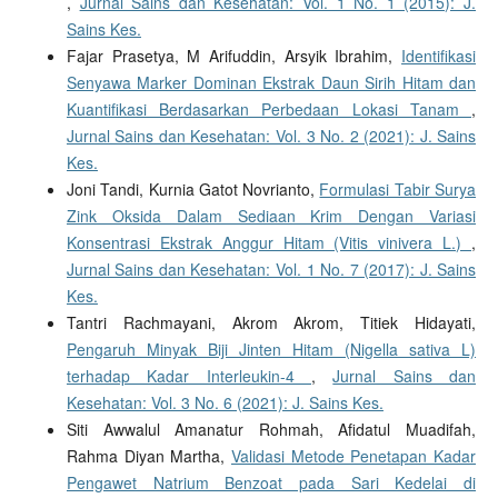
,
Jurnal Sains dan Kesehatan: Vol. 1 No. 1 (2015): J.
Sains Kes.
Fajar Prasetya, M Arifuddin, Arsyik Ibrahim,
Identifikasi
Senyawa Marker Dominan Ekstrak Daun Sirih Hitam dan
Kuantifikasi Berdasarkan Perbedaan Lokasi Tanam
,
Jurnal Sains dan Kesehatan: Vol. 3 No. 2 (2021): J. Sains
Kes.
Joni Tandi, Kurnia Gatot Novrianto,
Formulasi Tabir Surya
Zink Oksida Dalam Sediaan Krim Dengan Variasi
Konsentrasi Ekstrak Anggur Hitam (Vitis vinivera L.)
,
Jurnal Sains dan Kesehatan: Vol. 1 No. 7 (2017): J. Sains
Kes.
Tantri Rachmayani, Akrom Akrom, Titiek Hidayati,
Pengaruh Minyak Biji Jinten Hitam (Nigella sativa L)
terhadap Kadar Interleukin-4
,
Jurnal Sains dan
Kesehatan: Vol. 3 No. 6 (2021): J. Sains Kes.
Siti Awwalul Amanatur Rohmah, Afidatul Muadifah,
Rahma Diyan Martha,
Validasi Metode Penetapan Kadar
Pengawet Natrium Benzoat pada Sari Kedelai di