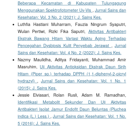
Beberapa Kecamatan di Kabupaten Tulungagung
Menggunakan Spektrofotometer Uv-Vis
,
Jurnal Sains dan
Kesehatan: Vol. 3 No. 2 (2021): J. Sains Kes.
Luthfia Hastiani Muharram, Fauzia Ningrum Syaputri,
Wulan Pertiwi, Rizki Fika Saputri,
Aktivitas Antibakteri
Ekstrak Bawang Hitam Variasi Waktu Aging Terhadap
Pencegahan Dysbiosis Kulit Penyebab Jerawat
,
Jurnal
Sains dan Kesehatan: Vol. 4 No. 2 (2022): J. Sains Kes.
Nazmy Maulidha, Aditya Fridayanti, Muhammad Amir
Masruhim,
Uji Aktivitas Antioksidan Ekstrak Daun Sirih
Hitam (Piper sp.) terhadap DPPH (1,1-diphenyl-2-picryl
hydrazyl)
,
Jurnal Sains dan Kesehatan: Vol. 1 No. 1
(2015): J. Sains Kes.
Jessie Elviasari, Rolan Rusli, Adam M. Ramadhan,
Identifikasi Metabolit Sekunder Dan Uji Aktivitas
Antibakteri Isolat Jamur Endofit Daun Beluntas (Pluchea
indica (L.) Less.)
,
Jurnal Sains dan Kesehatan: Vol. 1 No.
5 (2016): J. Sains Kes.