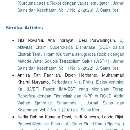
(Curcuma caesia Roxb) dengan variasi emulgator
,
Jurnal
Sains dan Kesehatan: Vol. 7 No. 2 (2026): J. Sains Kes.
Similar Articles
Tita Novarini, Ana Indrayati, Desi Purwaningsih,
Uji
Aktivitas Enzim Superoksida Dismutase (SOD) dalam
Ekstrak Temu Hitam (Curcuma aeruginosa Roxb.) dengan
Metode Water Soluble Tetrazolium Salt-1 (WST-1)
,
Jurnal
Sains dan Kesehatan: Vol. 4 No. 5 (2022): J. Sains Kes.
Annisa Fitri Fadhilah, Djoen Herdianto, Muhammad
Khairul Nuryanto,
Perbedaan Nilai Fraksi Ejeksi Ventrikel
Kiri (LVEF) Pasien IMA-EST yang Menjalani Terapi
Reperfusi dengan Fibrinolitik dan IKPP di RSUD Abdul
Wahab Sjahranie Samarinda
,
Jurnal Sains dan
Kesehatan: Vol. 3 No. 2 (2021): J. Sains Kes.
Nadia Rahma Kusuma Dewi, Hadi Kuncoro, Laode Rijai,
Potensi Sitotoksik Ekstrak Air Daun Sirih Hitam (Piper sp.)