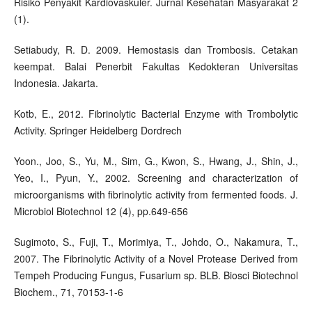
Risiko Penyakit Kardiovaskuler. Jurnal Kesehatan Masyarakat 2
(1).
Setiabudy, R. D. 2009. Hemostasis dan Trombosis. Cetakan
keempat. Balai Penerbit Fakultas Kedokteran Universitas
Indonesia. Jakarta.
Kotb, E., 2012. Fibrinolytic Bacterial Enzyme with Trombolytic
Activity. Springer Heidelberg Dordrech
Yoon., Joo, S., Yu, M., Sim, G., Kwon, S., Hwang, J., Shin, J.,
Yeo, I., Pyun, Y., 2002. Screening and characterization of
microorganisms with fibrinolytic activity from fermented foods. J.
Microbiol Biotechnol 12 (4), pp.649-656
Sugimoto, S., Fuji, T., Morimiya, T., Johdo, O., Nakamura, T.,
2007. The Fibrinolytic Activity of a Novel Protease Derived from
Tempeh Producing Fungus, Fusarium sp. BLB. Biosci Biotechnol
Biochem., 71, 70153-1-6