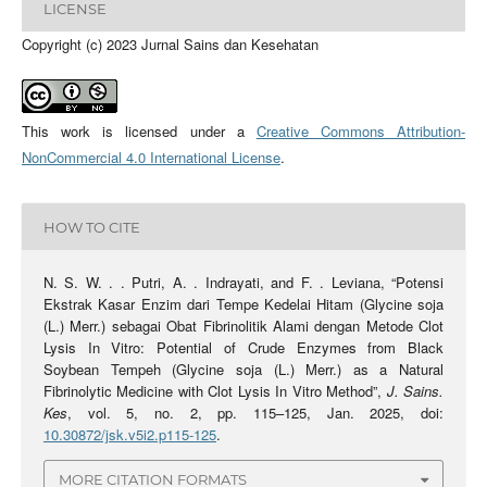
LICENSE
Copyright (c) 2023 Jurnal Sains dan Kesehatan
This work is licensed under a
Creative Commons Attribution-
NonCommercial 4.0 International License
.
HOW TO CITE
N. S. W. . . Putri, A. . Indrayati, and F. . Leviana, “Potensi
Ekstrak Kasar Enzim dari Tempe Kedelai Hitam (Glycine soja
(L.) Merr.) sebagai Obat Fibrinolitik Alami dengan Metode Clot
Lysis In Vitro: Potential of Crude Enzymes from Black
Soybean Tempeh (Glycine soja (L.) Merr.) as a Natural
Fibrinolytic Medicine with Clot Lysis In Vitro Method”,
J. Sains.
Kes
, vol. 5, no. 2, pp. 115–125, Jan. 2025, doi:
10.30872/jsk.v5i2.p115-125
.
MORE CITATION FORMATS