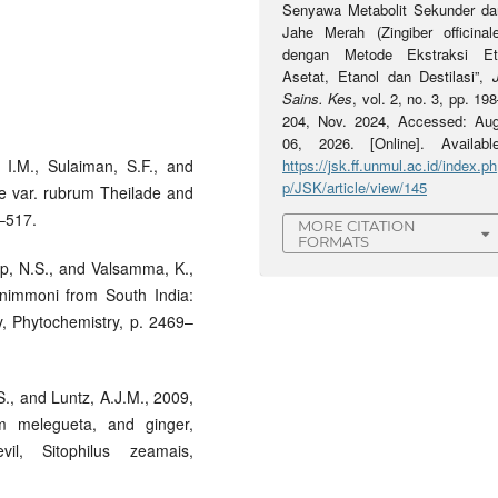
Senyawa Metabolit Sekunder dar
Jahe Merah (Zingiber officinale
dengan Metode Ekstraksi Eti
Asetat, Etanol dan Destilasi”,
Sains. Kes
, vol. 2, no. 3, pp. 19
204, Nov. 2024, Accessed: Aug
06, 2026. [Online]. Available
 I.M., Sulaiman, S.F., and
https://jsk.ff.unmul.ac.id/index.ph
p/JSK/article/view/145
ale var. rubrum Theilade and
4–517.
MORE CITATION
FORMATS
ep, N.S., and Valsamma, K.,
 nimmoni from South India:
ty, Phytochemistry, p. 2469–
S., and Luntz, A.J.M., 2009,
um melegueta, and ginger,
il, Sitophilus zeamais,