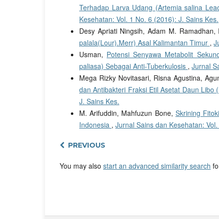
Terhadap Larva Udang (Artemia salina Leac
Kesehatan: Vol. 1 No. 6 (2016): J. Sains Kes.
Desy Apriati Ningsih, Adam M. Ramadhan, 
palala(Lour).Merr) Asal Kalimantan Timur
,
J
Usman,
Potensi Senyawa Metabolit Sekund
paliasa) Sebagai Anti-Tuberkulosis
,
Jurnal S
Mega Rizky Novitasari, Risna Agustina, Ag
dan Antibakteri Fraksi Etil Asetat Daun Libo
J. Sains Kes.
M. Arifuddin, Mahfuzun Bone,
Skrining Fito
Indonesia
,
Jurnal Sains dan Kesehatan: Vol. 
PREVIOUS
You may also
start an advanced similarity search
for