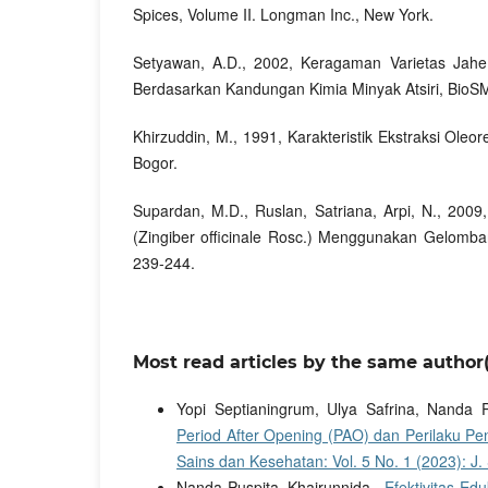
Spices, Volume II. Longman Inc., New York.
Setyawan, A.D., 2002, Keragaman Varietas Jahe (
Berdasarkan Kandungan Kimia Minyak Atsiri, BioS
Khirzuddin, M., 1991, Karakteristik Ekstraksi Oleore
Bogor.
Supardan, M.D., Ruslan, Satriana, Arpi, N., 2009,
(Zingiber officinale Rosc.) Menggunakan Gelomban
239-244.
Most read articles by the same author(
Yopi Septianingrum, Ulya Safrina, Nanda
Period After Opening (PAO) dan Perilaku 
Sains dan Kesehatan: Vol. 5 No. 1 (2023): J.
Nanda Puspita, Khairunnida ,
Efektivitas Ed