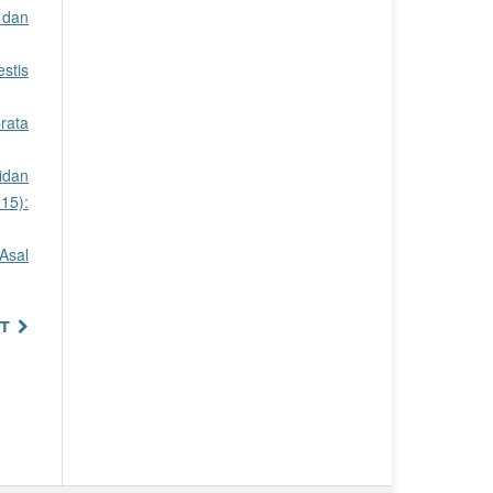
 dan
stis
rata
sidan
015):
Asal
T