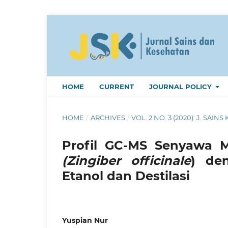
HOME
CURRENT
JOURNAL POLICY
HOME
/
ARCHIVES
/
VOL. 2 NO. 3 (2020): J. SAINS 
Profil GC-MS Senyawa M
(Zingiber officinale
) den
Etanol dan Destilasi
Yuspian Nur