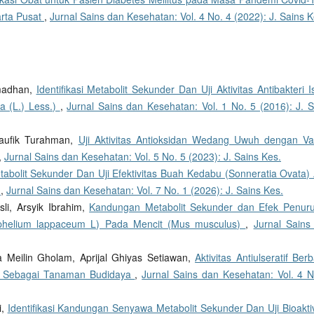
rta Pusat
,
Jurnal Sains dan Kesehatan: Vol. 4 No. 4 (2022): J. Sains K
amadhan,
Identifikasi Metabolit Sekunder Dan Uji Aktivitas Antibakteri I
a (L.) Less.)
,
Jurnal Sains dan Kesehatan: Vol. 1 No. 5 (2016): J. S
 Taufik Turahman,
Uji Aktivitas Antioksidan Wedang Uwuh dengan Var
,
Jurnal Sains dan Kesehatan: Vol. 5 No. 5 (2023): J. Sains Kes.
tabolit Sekunder Dan Uji Efektivitas Buah Kedabu (Sonneratia Ovata) 
e
,
Jurnal Sains dan Kesehatan: Vol. 7 No. 1 (2026): J. Sains Kes.
i, Arsyik Ibrahim,
Kandungan Metabolit Sekunder dan Efek Penur
ephelium lappaceum L) Pada Mencit (Mus musculus)
,
Jurnal Sains
a Meilin Gholam, Aprijal Ghiyas Setiawan,
Aktivitas Antiulseratif Ber
 Sebagai Tanaman Budidaya
,
Jurnal Sains dan Kesehatan: Vol. 4 N
i,
Identifikasi Kandungan Senyawa Metabolit Sekunder Dan Uji Bioaktiv