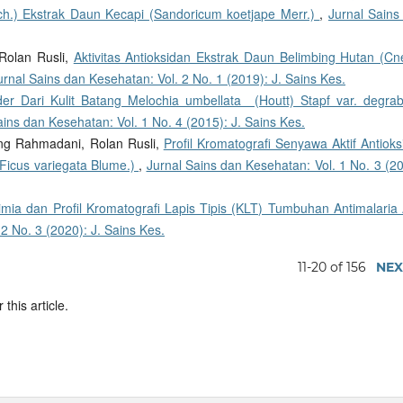
h.) Ekstrak Daun Kecapi (Sandoricum koetjape Merr.)
,
Jurnal Sains
Rolan Rusli,
Aktivitas Antioksidan Ekstrak Daun Belimbing Hutan (Cne
urnal Sains dan Kesehatan: Vol. 2 No. 1 (2019): J. Sains Kes.
er Dari Kulit Batang Melochia umbellata (Houtt) Stapf var. degrab
ains dan Kesehatan: Vol. 1 No. 4 (2015): J. Sains Kes.
ung Rahmadani, Rolan Rusli,
Profil Kromatografi Senyawa Aktif Antiok
 (Ficus variegata Blume.)
,
Jurnal Sains dan Kesehatan: Vol. 1 No. 3 (2
kimia dan Profil Kromatografi Lapis Tipis (KLT) Tumbuhan Antimalaria 
2 No. 3 (2020): J. Sains Kes.
11-20 of 156
NEX
 this article.