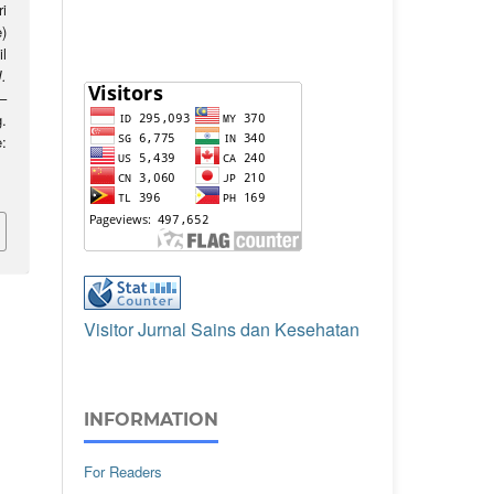
i
)
l
J.
8–
.
:
Visitor Jurnal Sains dan Kesehatan
INFORMATION
For Readers