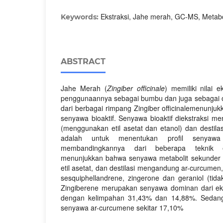
Ekstraksi, Jahe merah, GC-MS, Metabo
Keywords:
ABSTRACT
Jahe Merah (
Zingiber officinale
) memiliki nilai 
penggunaannya sebagai bumbu dan juga sebagai obat
dari berbagai rimpang Zingiber officinalemenunju
senyawa bioaktif. Senyawa bioaktif diekstraksi m
(menggunakan etil asetat dan etanol) dan destilasi
adalah untuk menentukan profil senyawa 
membandingkannya dari beberapa teknik e
menunjukkan bahwa senyawa metabolit sekunder da
etil asetat, dan destilasi mengandung ar-curcumen,
sesquiphellandrene, zingerone dan geraniol (tidak
Zingiberene merupakan senyawa dominan dari ekst
dengan kelimpahan 31,43% dan 14,88%. Sedangk
senyawa ar-curcumene sekitar 17,10%