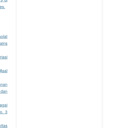
es.
solat
ains
iasi
Asal
unan
 dan
bagai
o. 3
itas