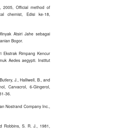
t, 2005, Official method of
ical chemist, Edisi ke-18,
inyak Atsiri Jahe sebagai
tanian Bogor.
ari Ekstrak Rimpang Kencur
uk Aedes aegypti. Institut
utlery, J., Halliwell, B., and
ol, Carvacrol, 6-Gingerol,
31-36.
 Van Nostrand Company Inc.,
d Robbins, S. R. J., 1981,