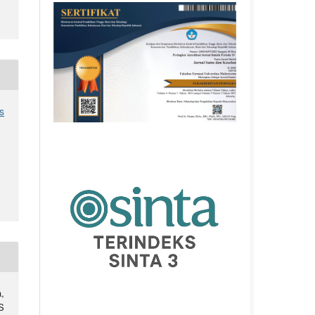
s
,
S