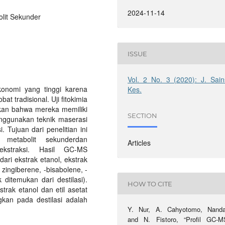
2024-11-14
lit Sekunder
ISSUE
Vol. 2 No. 3 (2020): J. Sain
ekonomi yang tinggi karena
Kes.
 tradisional. Uji fitokimia
kkan bahwa mereka memiliki
SECTION
enggunakan teknik maserasi
. Tujuan dari penelitian ini
metabolit sekunderdan
Articles
kstraksi. Hasil GC-MS
ri ekstrak etanol, ekstrak
 zingiberene, -bisabolene, -
 ditemukan dari destilasi).
HOW TO CITE
rak etanol dan etil asetat
an pada destilasi adalah
Y. Nur, A. Cahyotomo, Nanda
and N. Fistoro, “Profil GC-M