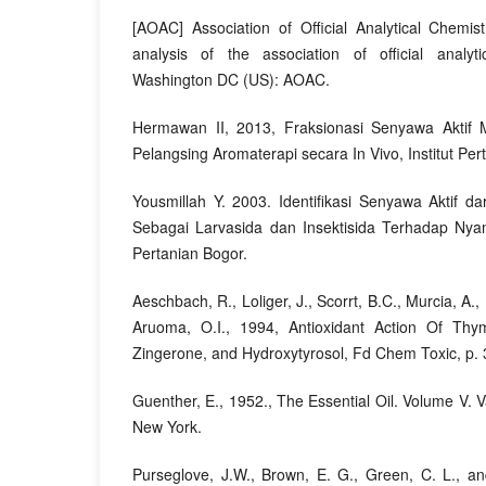
[AOAC] Association of Official Analytical Chemis
analysis of the association of official analyt
Washington DC (US): AOAC.
Hermawan II, 2013, Fraksionasi Senyawa Aktif M
Pelangsing Aromaterapi secara In Vivo, Institut Per
Yousmillah Y. 2003. Identifikasi Senyawa Aktif d
Sebagai Larvasida dan Insektisida Terhadap Nyam
Pertanian Bogor.
Aeschbach, R., Loliger, J., Scorrt, B.C., Murcia, A., B
Aruoma, O.I., 1994, Antioxidant Action Of Thym
Zingerone, and Hydroxytyrosol, Fd Chem Toxic, p. 
Guenther, E., 1952., The Essential Oil. Volume V.
New York.
Purseglove, J.W., Brown, E. G., Green, C. L., an