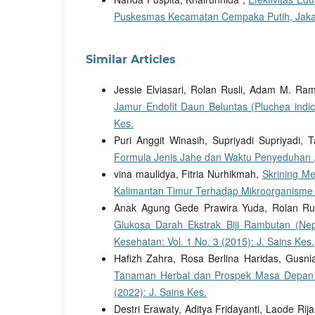
Puskesmas Kecamatan Cempaka Putih, Jaka
Similar Articles
Jessie Elviasari, Rolan Rusli, Adam M. R
Jamur Endofit Daun Beluntas (Pluchea indic
Kes.
Puri Anggit Winasih, Supriyadi Supriyadi,
Formula Jenis Jahe dan Waktu Penyeduhan
vina maulidya, Fitria Nurhikmah,
Skrining Me
Kalimantan Timur Terhadap Mikroorganism
Anak Agung Gede Prawira Yuda, Rolan Rusl
Glukosa Darah Ekstrak Biji Rambutan (N
Kesehatan: Vol. 1 No. 3 (2015): J. Sains Kes.
Hafizh Zahra, Rosa Berlina Haridas, Gusni
Tanaman Herbal dan Prospek Masa Depan
(2022): J. Sains Kes.
Destri Erawaty, Aditya Fridayanti, Laode Rija