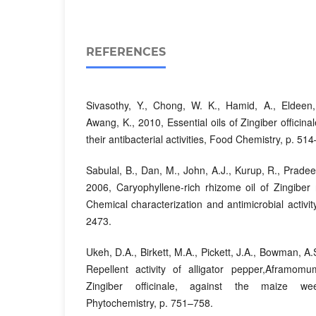
REFERENCES
Sivasothy, Y., Chong, W. K., Hamid, A., Eldeen,
Awang, K., 2010, Essential oils of Zingiber officin
their antibacterial activities, Food Chemistry, p. 51
Sabulal, B., Dan, M., John, A.J., Kurup, R., Prade
2006, Caryophyllene-rich rhizome oil of Zingiber
Chemical characterization and antimicrobial activi
2473.
Ukeh, D.A., Birkett, M.A., Pickett, J.A., Bowman, A.
Repellent activity of alligator pepper,Aframom
Zingiber officinale, against the maize weev
Phytochemistry, p. 751–758.