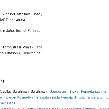
Zingiber officinale Rosc.)
MART, hal. 48-54
sin Jahe, Institut Pertanian
 Hidrodistilasi Minyak Jahe
g Ultrasonik, Reaktor, hal.
s)
 Puspita, Surahman Surahman,
Gambaran Tingkat Pengetahuan ten
Penyimpanan Kosmetika Perawatan pada Remaja di Kota Tangerang
,
J
 Sains Kes.
ukasi Obat untuk Pasien Diabetes Mellitus pada Masa Pandemi Covid-1