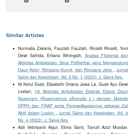
0
0
Similar Articles
Nurmalia Zakaria, Fauziah Fauziah, Rinaldi Rinaldi, Yuni
Dewi Safrida, Erliana Winingsih,
Analisa Fitokimia dan
Aktivitas Antioksidan Sirup Poliherbal yang Mengandung
Daun Kelor, Rimpang Kunyit, dan Rimpang Jahe
,
Jurnal
Sains dan Kesehatan: Vol. 5 No. 1 (2023): J. Sains Kes.
Ni Ketut Esati, Elisabeth Oriana Jawa La, Gusti Ayu Dewi
Lestari,
Uji Aktivitas Antioksidan Ekstrak Etanol Daun
Rosemary (Rosemarinus officinalis L.) dengan Metode
DPPH dan FRAP serta Pengaplikasiannya sebagai Zat
Aktif dalam Losion
,
Jurnal Sains dan Kesehatan: Vol. 4
No. 4 (2022): J. Sains Kes.
Asti Vebriyanti Asjur, Elvira Santi, Tamzil Azizi Musdar,