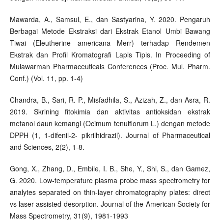
Mawarda, A., Samsul, E., dan Sastyarina, Y. 2020. Pengaruh
Berbagai Metode Ekstraksi dari Ekstrak Etanol Umbi Bawang
Tiwai (Eleutherine americana Merr) terhadap Rendemen
Ekstrak dan Profil Kromatografi Lapis Tipis. In Proceeding of
Mulawarman Pharmaceuticals Conferences (Proc. Mul. Pharm.
Conf.) (Vol. 11, pp. 1-4)
Chandra, B., Sari, R. P., Misfadhila, S., Azizah, Z., dan Asra, R.
2019. Skrining fitokimia dan aktivitas antioksidan ekstrak
metanol daun kemangi (Ocimum tenuiflorum L.) dengan metode
DPPH (1, 1-difenil-2- pikrilhidrazil). Journal of Pharmaceutical
and Sciences, 2(2), 1-8.
Gong, X., Zhang, D., Embile, I. B., She, Y., Shi, S., dan Gamez,
G. 2020. Low-temperature plasma probe mass spectrometry for
analytes separated on thin-layer chromatography plates: direct
vs laser assisted desorption. Journal of the American Society for
Mass Spectrometry, 31(9), 1981-1993