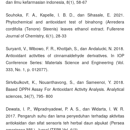
dan ilmu kefarmasian indonesia, 8(1), 58-67
Souhoka, F. A., Kapelle, I. B. D., dan Sihasale, E. 2021.
Phytochemical and antioxidant test of binahong (Anredera
cordifolia (Tenore) Steenis) leaves ethanol extract. Fullerene
Journal of Chemistry, 6(1), 28-33
Suryanti, V., Wibowo, F. R., Khotijah, S., dan Andalucki, N. 2018.
Antioxidant activities of cinnamaldehyde derivatives. In IOP
Conference Series: Materials Science and Engineering (Vol.
333, No. 1, p. 012077).
Sirivibulkovit, K., Nouanthavong, S., dan Sameenoi, Y. 2018.
Based DPPH Assay For Antioxidant Activity Analysis. Analytical
sciences, 34(7), 795- 800
Dewata, I. P., Wipradnyadewi, P. A. S., dan Widarta, I. W. R.
2017. Pengaruh suhu dan lama penyeduhan terhadap aktivitas
antioksidan dan sifat sensoris teh herbal daun alpukat (Persea
americana Mill.). Jurnal ITEPA Vol, 6(2).