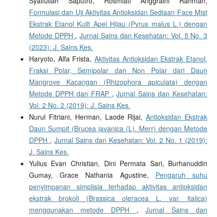
Syaifullah Saputro, Rosmiati Anggraini Rahman,
Formulasi dan Uji Aktivitas Antioksidan Sediaan Face Mist
Ekstrak Etanol Kulit Apel Hijau (Pyrus malus L.) dengan
Metode DPPH
,
Jurnal Sains dan Kesehatan: Vol. 5 No. 3
(2023): J. Sains Kes.
Haryoto, Alfa Frista,
Aktivitas Antioksidan Ekstrak Etanol,
Fraksi Polar, Semipolar dan Non Polar dari Daun
Mangrove Kacangan (Rhizophora apiculata) dengan
Metode DPPH dan FRAP
,
Jurnal Sains dan Kesehatan:
Vol. 2 No. 2 (2019): J. Sains Kes.
Nurul Fitriani, Herman, Laode Rijai,
Antioksidan Ekstrak
Daun Sumpit (Brucea javanica (L). Merr) dengan Metode
DPPH
,
Jurnal Sains dan Kesehatan: Vol. 2 No. 1 (2019):
J. Sains Kes.
Yulius Evan Christian, Dini Permata Sari, Burhanuddin
Gumay, Grace Nathania Agustine,
Pengaruh suhu
penyimpanan simplisia terhadap aktivitas antioksidan
ekstrak brokoli (Brassica oleracea L. var. italica)
menggunakan metode DPPH
,
Jurnal Sains dan