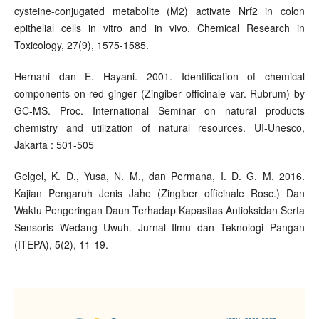
cysteine-conjugated metabolite (M2) activate Nrf2 in colon
epithelial cells in vitro and in vivo. Chemical Research in
Toxicology, 27(9), 1575-1585.
Hernani dan E. Hayani. 2001. Identification of chemical
components on red ginger (Zingiber officinale var. Rubrum) by
GC-MS. Proc. International Seminar on natural products
chemistry and utilization of natural resources. UI-Unesco,
Jakarta : 501-505
Gelgel, K. D., Yusa, N. M., dan Permana, I. D. G. M. 2016.
Kajian Pengaruh Jenis Jahe (Zingiber officinale Rosc.) Dan
Waktu Pengeringan Daun Terhadap Kapasitas Antioksidan Serta
Sensoris Wedang Uwuh. Jurnal Ilmu dan Teknologi Pangan
(ITEPA), 5(2), 11-19.