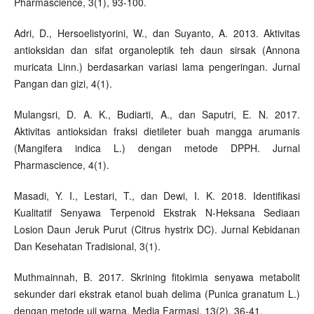
Pharmascience, 3(1), 93-100.
Adri, D., Hersoelistyorini, W., dan Suyanto, A. 2013. Aktivitas
antioksidan dan sifat organoleptik teh daun sirsak (Annona
muricata Linn.) berdasarkan variasi lama pengeringan. Jurnal
Pangan dan gizi, 4(1).
Mulangsri, D. A. K., Budiarti, A., dan Saputri, E. N. 2017.
Aktivitas antioksidan fraksi dietileter buah mangga arumanis
(Mangifera indica L.) dengan metode DPPH. Jurnal
Pharmascience, 4(1).
Masadi, Y. I., Lestari, T., dan Dewi, I. K. 2018. Identifikasi
Kualitatif Senyawa Terpenoid Ekstrak N-Heksana Sediaan
Losion Daun Jeruk Purut (Citrus hystrix DC). Jurnal Kebidanan
Dan Kesehatan Tradisional, 3(1).
Muthmainnah, B. 2017. Skrining fitokimia senyawa metabolit
sekunder dari ekstrak etanol buah delima (Punica granatum L.)
dengan metode uji warna. Media Farmasi, 13(2), 36-41.