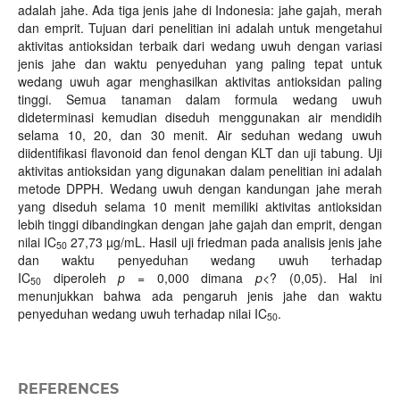
adalah jahe. Ada tiga jenis jahe di Indonesia: jahe gajah, merah
dan emprit. Tujuan dari penelitian ini adalah untuk mengetahui
aktivitas antioksidan terbaik dari wedang uwuh dengan variasi
jenis jahe dan waktu penyeduhan yang paling tepat untuk
wedang uwuh agar menghasilkan aktivitas antioksidan paling
tinggi. Semua tanaman dalam formula wedang uwuh
dideterminasi kemudian diseduh menggunakan air mendidih
selama 10, 20, dan 30 menit. Air seduhan wedang uwuh
diidentifikasi flavonoid dan fenol dengan KLT dan uji tabung. Uji
aktivitas antioksidan yang digunakan dalam penelitian ini adalah
metode DPPH. Wedang uwuh dengan kandungan jahe merah
yang diseduh selama 10 menit memiliki aktivitas antioksidan
lebih tinggi dibandingkan dengan jahe gajah dan emprit, dengan
nilai IC
27,73 µg/mL. Hasil uji friedman pada analisis jenis jahe
50
dan waktu penyeduhan wedang uwuh terhadap
IC
diperoleh
p
= 0,000 dimana
p
<? (0,05). Hal ini
50
menunjukkan bahwa ada pengaruh jenis jahe dan waktu
penyeduhan wedang uwuh terhadap nilai IC
.
50
REFERENCES