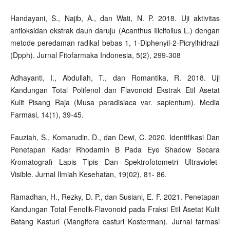
Handayani, S., Najib, A., dan Wati, N. P. 2018. Uji aktivitas
antioksidan ekstrak daun daruju (Acanthus Ilicifolius L.) dengan
metode peredaman radikal bebas 1, 1-Diphenyil-2-Picrylhidrazil
(Dpph). Jurnal Fitofarmaka Indonesia, 5(2), 299-308
Adhayanti, I., Abdullah, T., dan Romantika, R. 2018. Uji
Kandungan Total Polifenol dan Flavonoid Ekstrak Etil Asetat
Kulit Pisang Raja (Musa paradisiaca var. sapientum). Media
Farmasi, 14(1), 39-45.
Fauziah, S., Komarudin, D., dan Dewi, C. 2020. Identifikasi Dan
Penetapan Kadar Rhodamin B Pada Eye Shadow Secara
Kromatografi Lapis Tipis Dan Spektrofotometri Ultraviolet-
Visible. Jurnal Ilmiah Kesehatan, 19(02), 81- 86.
Ramadhan, H., Rezky, D. P., dan Susiani, E. F. 2021. Penetapan
Kandungan Total Fenolik-Flavonoid pada Fraksi Etil Asetat Kulit
Batang Kasturi (Mangifera casturi Kosterman). Jurnal farmasi