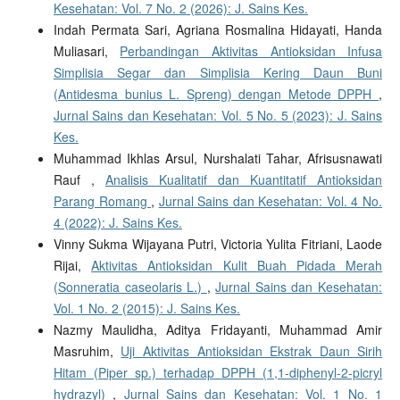
Kesehatan: Vol. 7 No. 2 (2026): J. Sains Kes.
Indah Permata Sari, Agriana Rosmalina Hidayati, Handa
Muliasari,
Perbandingan Aktivitas Antioksidan Infusa
Simplisia Segar dan Simplisia Kering Daun Buni
(Antidesma bunius L. Spreng) dengan Metode DPPH
,
Jurnal Sains dan Kesehatan: Vol. 5 No. 5 (2023): J. Sains
Kes.
Muhammad Ikhlas Arsul, Nurshalati Tahar, Afrisusnawati
Rauf ,
Analisis Kualitatif dan Kuantitatif Antioksidan
Parang Romang
,
Jurnal Sains dan Kesehatan: Vol. 4 No.
4 (2022): J. Sains Kes.
Vinny Sukma Wijayana Putri, Victoria Yulita Fitriani, Laode
Rijai,
Aktivitas Antioksidan Kulit Buah Pidada Merah
(Sonneratia caseolaris L.)
,
Jurnal Sains dan Kesehatan:
Vol. 1 No. 2 (2015): J. Sains Kes.
Nazmy Maulidha, Aditya Fridayanti, Muhammad Amir
Masruhim,
Uji Aktivitas Antioksidan Ekstrak Daun Sirih
Hitam (Piper sp.) terhadap DPPH (1,1-diphenyl-2-picryl
hydrazyl)
,
Jurnal Sains dan Kesehatan: Vol. 1 No. 1