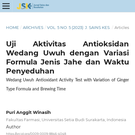
HOME
/
ARCHIVES
/
VOL. 5 NO. 5 (2023): J. SAINS KES.
/
Articles
Uji Aktivitas Antioksidan
Wedang Uwuh dengan Variasi
Formula Jenis Jahe dan Waktu
Penyeduhan
Wedang Uwuh Antioxidant Activity Test with Variation of Ginger
Type Formula and Brewing Time
Puri Anggit Winasih
Fakultas Farmasi, Universitas Setia Budi Surakarta, Indonesia
Author
https://orcid.org/0009-0009-8846-4048