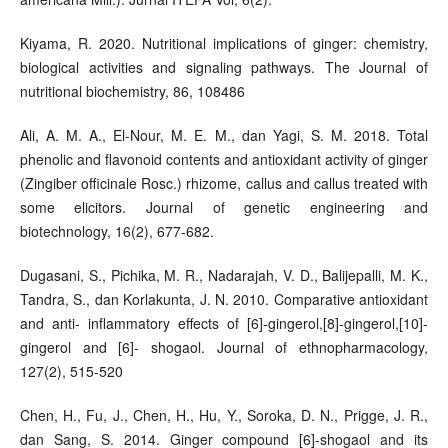
Kiyama, R. 2020. Nutritional implications of ginger: chemistry,
biological activities and signaling pathways. The Journal of
nutritional biochemistry, 86, 108486
Ali, A. M. A., El-Nour, M. E. M., dan Yagi, S. M. 2018. Total
phenolic and flavonoid contents and antioxidant activity of ginger
(Zingiber officinale Rosc.) rhizome, callus and callus treated with
some elicitors. Journal of genetic engineering and
biotechnology, 16(2), 677-682.
Dugasani, S., Pichika, M. R., Nadarajah, V. D., Balijepalli, M. K.,
Tandra, S., dan Korlakunta, J. N. 2010. Comparative antioxidant
and anti- inflammatory effects of [6]-gingerol,[8]-gingerol,[10]-
gingerol and [6]- shogaol. Journal of ethnopharmacology,
127(2), 515-520
Chen, H., Fu, J., Chen, H., Hu, Y., Soroka, D. N., Prigge, J. R.,
dan Sang, S. 2014. Ginger compound [6]-shogaol and its