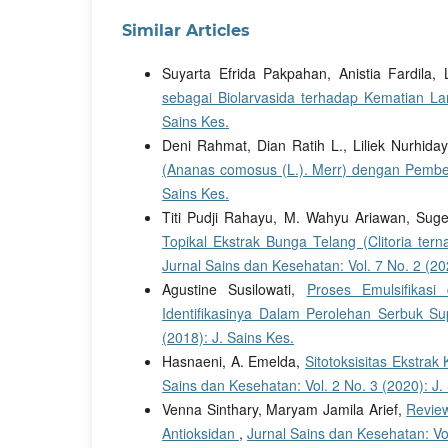
Similar Articles
Suyarta Efrida Pakpahan, Anistia Fardila,
sebagai Biolarvasida terhadap Kematian L
Sains Kes.
Deni Rahmat, Dian Ratih L., Liliek Nurhiday
(Ananas comosus (L.). Merr) dengan Pembe
Sains Kes.
Titi Pudji Rahayu, M. Wahyu Ariawan, Suge
Topikal Ekstrak Bunga Telang (Clitoria te
Jurnal Sains dan Kesehatan: Vol. 7 No. 2 (20
Agustine Susilowati,
Proses Emulsifika
Identifikasinya Dalam Perolehan Serbuk 
(2018): J. Sains Kes.
Hasnaeni, A. Emelda,
Sitotoksisitas Ekstr
Sains dan Kesehatan: Vol. 2 No. 3 (2020): J.
Venna Sinthary, Maryam Jamila Arief,
Review
Antioksidan
,
Jurnal Sains dan Kesehatan: Vol