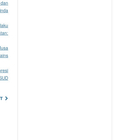
 dan
inda
laku
tan:
Musa
Sains
resi
RSUD
T