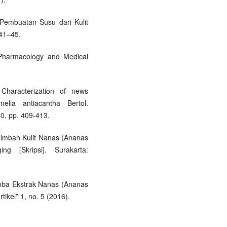
“Pembuatan Susu dari Kulit
241–45.
 Pharmacology and Medical
 Characterization of news
elia antiacantha Bertol.
0, pp. 409-413.
Limbah Kulit Nanas (Ananas
 [Skripsi]. Surakarta:
roba Ekstrak Nanas (Ananas
kel” 1, no. 5 (2016).