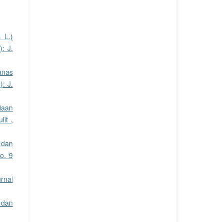
 L.)
: J.
anas
): J.
iaan
ulit
,
 dan
o. 9
urnal
 dan