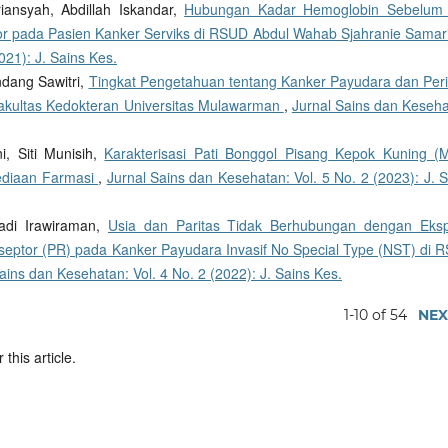
riansyah, Abdillah Iskandar,
Hubungan Kadar Hemoglobin Sebelum
r pada Pasien Kanker Serviks di RSUD Abdul Wahab Sjahranie Samar
021): J. Sains Kes.
ndang Sawitri,
Tingkat Pengetahuan tentang Kanker Payudara dan Peri
akultas Kedokteran Universitas Mulawarman
,
Jurnal Sains dan Keseha
, Siti Munisih,
Karakterisasi Pati Bonggol Pisang Kepok Kuning (
ediaan Farmasi
,
Jurnal Sains dan Kesehatan: Vol. 5 No. 2 (2023): J. 
adi Irawiraman,
Usia dan Paritas Tidak Berhubungan dengan Eksp
septor (PR) pada Kanker Payudara Invasif No Special Type (NST) di 
ains dan Kesehatan: Vol. 4 No. 2 (2022): J. Sains Kes.
1-10 of 54
NEX
 this article.