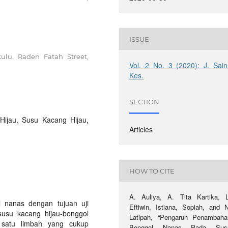
ISSUE
ulu. Raden Fatah Street,
Vol. 2 No. 3 (2020): J. Sain
Kes.
SECTION
 Hijau, Susu Kacang Hijau,
Articles
HOW TO CITE
A. Auliya, A. Tita Kartika, L
l nanas dengan tujuan uji
Eftiwin, Istiana, Sopiah, and N
susu kacang hijau-bonggol
Latipah, “Pengaruh Penambaha
satu limbah yang cukup
Bonggol Nanas Pada Sus