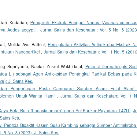
 Liah Kodariah,
Pengaruh Ekstrak Bonggol Nanas (Ananas comosus
arva Aedes aegypti
,
Jurnal Sains dan Kesehatan: Vol. 5 No. 5 (2023)
ati, Meilda Ayu Bathini,
Peningkatan Aktivitas Antimikroba Ekstrak N
ntukan Nanopartikel
,
Jurnal Sains dan Kesehatan: Vol. 1 No. 5 (2016
ng Supriyanto, Naelaz Zukruf Wakhidatul,
Potensi Dermatologis Sed
rnatea L.) sebagai Agen Antioksidan Penangkal Radikal Bebas pada K
26): J. Sains Kes.
si dan Pengeringan Pasta Campuran Sumber Asam Folat Alami
Suplemen Untuk Wanita Hamil
,
Jurnal Sains dan Kesehatan: Vol. 1 N
ak Kayu Beta-Beta (Lunasia amara) pada Sel Kanker Payudara T47D
,
J
 Sains Kes.
: Peptida Bioaktif Kasein Susu Kambing sebagai Sumber Antimikroba
. 5 No. 3 (2023): J. Sains Kes.