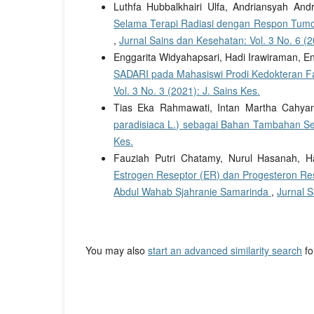
Luthfa Hubbalkhairi Ulfa, Andriansyah And
Selama Terapi Radiasi dengan Respon Tumo
,
Jurnal Sains dan Kesehatan: Vol. 3 No. 6 (2
Enggarita Widyahapsari, Hadi Irawiraman, E
SADARI pada Mahasiswi Prodi Kedokteran F
Vol. 3 No. 3 (2021): J. Sains Kes.
Tias Eka Rahmawati, Intan Martha Cahyani
paradisiaca L.) sebagai Bahan Tambahan S
Kes.
Fauziah Putri Chatamy, Nurul Hasanah, H
Estrogen Reseptor (ER) dan Progesteron Re
Abdul Wahab Sjahranie Samarinda
,
Jurnal S
You may also
start an advanced similarity search
for