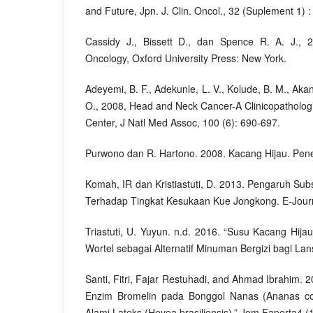
and Future, Jpn. J. Clin. Oncol., 32 (Suplement 1) 
Cassidy J., Bissett D., dan Spence R. A. J.,
Oncology, Oxford University Press: New York.
Adeyemi, B. F., Adekunle, L. V., Kolude, B. M., Akan
O., 2008, Head and Neck Cancer-A Clinicopathologic
Center, J Natl Med Assoc, 100 (6): 690-697.
Purwono dan R. Hartono. 2008. Kacang Hijau. Pen
Komah, IR dan Kristiastuti, D. 2013. Pengaruh Sub
Terhadap Tingkat Kesukaan Kue Jongkong. E-Journ
Triastuti, U. Yuyun. n.d. 2016. “Susu Kacang Hi
Wortel sebagai Alternatif Minuman Bergizi bagi Lan
Santi, Fitri, Fajar Restuhadi, and Ahmad Ibrahim. 
Enzim Bromelin pada Bonggol Nanas (Ananas c
Alami Lateks (Hevea brasiliensis).” Jom Faperta4 (1