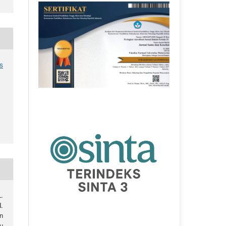
s
.
.
n
u