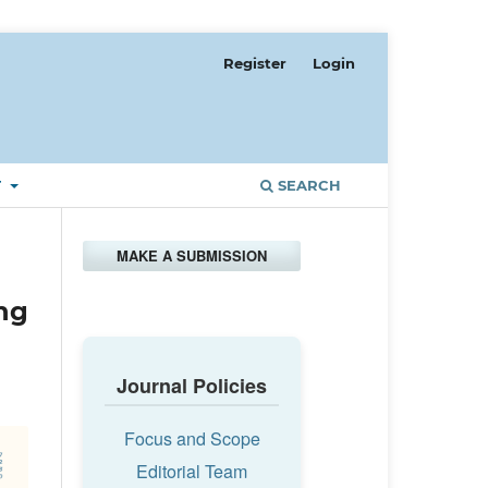
Register
Login
T
SEARCH
MAKE A SUBMISSION
ng
Journal Policies
Focus and Scope
Editorial Team