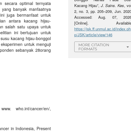
n secara optimal ternyata
Kacang Hijau”,
J. Sains. Kes
, vo
n yang banyak manfaatnya
2, no. 3, pp. 205–209, Jun. 2020
ini juga bermanfaat untuk
Accessed: Aug. 07, 2026
ian antara kacang hijau-
[Online]. Available
n salah satu upaya untuk
https://jsk.ff.unmul.ac.id/index.ph
itian ini bertujuan untuk
p/JSK/article/view/146
 susu kacang hijau-bonggol
tu eksperimen untuk menguji
MORE CITATION
FORMATS
sponden sebanyak 28orang
ww. who.int/cancer/en/,
ncer in Indonesia, Present