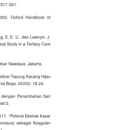
: S17-S21.
 2002, Oxford Handbook of
g, E. E. U., dan Lawoyin, J.
al Study in a Tertiary Care
ebar Swadaya, Jakarta.
stitusi Tepung Kacang Hijau
al Boga. 02(03): 18-24.
jau dengan Penambahan Sari
sia”2.
2017. “Potensi Ekstrak Kasar
omosus) sebagai Koagulan
).