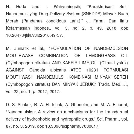
N. Huda and I. Wahyuningsih, “Karakterisasi Self-
Nanoemulsifying Drug Delivery System (SNEDDS) Minyak Buah
Merah (Pandanus conoideus Lam.),” J. Farm. Dan Ilmu
Kefarmasian Indones., vol. 3, no. 2, p. 49, 2018, doi:
10.20473/jfiki.v3i22016.49-57.
M. Juniatik et al., “FORMULATION OF NANOEMULSION
MOUTHWASH COMBINATION OF LEMONGRASS OIL
(Cymbopogon citratus) AND KAFFIR LIME OIL (Citrus hystrix)
AGAINST Candida albicans ATCC 10231 FORMULASI
MOUTHWASH NANOEMULSI KOMBINASI MINYAK SEREH
(Cymbopogon citratus) DAN MINYAK JERUK,” Tradit. Med. J.,
vol. 22, no. 1, p. 2017, 2017.
D. S. Shaker, R. A. H. Ishak, A. Ghoneim, and M. A. Elhuoni,
“Nanoemulsion: A review on mechanisms for the transdermal
delivery of hydrophobic and hydrophilic drugs,” Sci. Pharm., vol.
87, no. 3, 2019, doi: 10.3390/scipharm87030017.