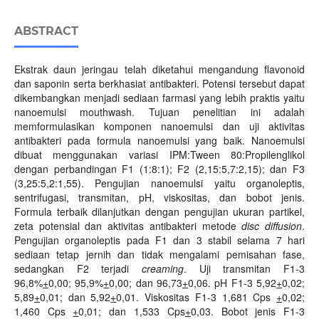
ABSTRACT
Ekstrak daun jeringau telah diketahui mengandung flavonoid
dan saponin serta berkhasiat antibakteri. Potensi tersebut dapat
dikembangkan menjadi sediaan farmasi yang lebih praktis yaitu
nanoemulsi mouthwash. Tujuan penelitian ini adalah
memformulasikan komponen nanoemulsi dan uji aktivitas
antibakteri pada formula nanoemulsi yang baik. Nanoemulsi
dibuat menggunakan variasi IPM:Tween 80:Propilenglikol
dengan perbandingan F1 (1:8:1); F2 (2,15:5,7:2,15); dan F3
(3,25:5,2:1,55). Pengujian nanoemulsi yaitu organoleptis,
sentrifugasi, transmitan, pH, viskositas, dan bobot jenis.
Formula terbaik dilanjutkan dengan pengujian ukuran partikel,
zeta potensial dan aktivitas antibakteri metode
disc diffusion
.
Pengujian organoleptis pada F1 dan 3 stabil selama 7 hari
sediaan tetap jernih dan tidak mengalami pemisahan fase,
sedangkan F2 terjadi
creaming
. Uji transmitan F1-3
96,8%
+
0,00; 95,9%
+
0,00; dan 96,73
+
0,06. pH F1-3 5,92
+
0,02;
5,89
+
0,01; dan 5,92
+
0,01. Viskositas F1-3 1,681 Cps
+
0,02;
1,460 Cps
+
0,01; dan 1,533 Cps
+
0,03. Bobot jenis F1-3