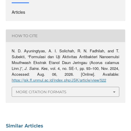
Articles
HOW TO CITE
N. D. Ayuningtyas, A. I. Solichah, R. N. Fadhilah, and T.
Subekti, “Formulasi dan Uji Aktivitas Antibakteri Nanoemulsi
Mouthwash Ekstrak Etanol Daun Jeringau (Acorus calamus
Linn.)”,
J. Sains. Kes
, vol. 4, no. SE-1, pp. 93–100, Nov. 2024,
Accessed: Aug. 06, 2026. [Online]. Available:
https://jsk.ff.unmul.ac.id/index.php/JSK/article/view/522
MORE CITATION FORMATS
Similar Articles