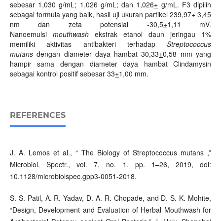
sebesar 1,030 g/mL; 1,026 g/mL; dan 1,026
+
g/mL. F3 dipilih
sebagai formula yang baik, hasil uji ukuran partikel 239,97
+
3,45
nm dan zeta potensial -30,5
+
1,11 mV.
Nanoemulsi
mouthwash
ekstrak etanol daun jeringau 1%
memiliki aktivitas antibakteri terhadap
Streptococcus
mutans
dengan diameter daya hambat 30,33
+
0,58 mm yang
hampir sama dengan diameter daya hambat Clindamysin
sebagai kontrol positif sebesar 33
+
1,00 mm.
REFERENCES
J. A. Lemos et al., “ The Biology of Streptococcus mutans ,”
Microbiol. Spectr., vol. 7, no. 1, pp. 1–26, 2019, doi:
10.1128/microbiolspec.gpp3-0051-2018.
S. S. Patil, A. R. Yadav, D. A. R. Chopade, and D. S. K. Mohite,
“Design, Development and Evaluation of Herbal Mouthwash for