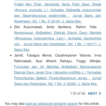
Fraksi Non Polar, Semipolar Serta Polar Daun Sirsak
(Annona muricata L.) terhadap Klebsiella pneumoniae
dan Staphylococcus epidermidis
,
Jurnal Sains dan
Kesehatan: Vol. 1 No. 9 (2018): J. Sains Kes.
Eko Kusumawati, Anita Apriliana, Rahmi Yulia ,
Kemampuan Antibakteri Ekstrak Etanol Daun Nangka
(Atrocarpus heterophyllus Lam.) terhadap Escherichia
coli
,
Jurnal Sains dan Kesehatan: Vol. 1 No. 7 (2017): J.
Sains Kes.
Jamili, Tubagus Akmal, Cszahreyloren Vitamia, Irma
Rahmawati, Susi Afrianti Rahayu, Feggy Sitinjak,
Formulasi dan Uji Aktivitas Antibakteri Nanosuspensi
Ekstrak Daun Jarak Cina (Jatropha multifida L.) Terhadap
Pertumbuhan Bakteri Propionibacterium acnes
,
Jurnal
Sains dan Kesehatan: Vol. 7 No. 2 (2026): J. Sains Kes.
1-10 of 56
NEXT
You may also
start an advanced similarity search
for this article.