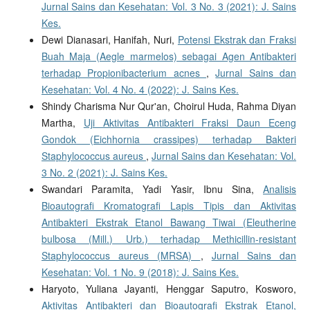
Jurnal Sains dan Kesehatan: Vol. 3 No. 3 (2021): J. Sains
Kes.
Dewi Dianasari, Hanifah, Nuri,
Potensi Ekstrak dan Fraksi
Buah Maja (Aegle marmelos) sebagai Agen Antibakteri
terhadap Propionibacterium acnes
,
Jurnal Sains dan
Kesehatan: Vol. 4 No. 4 (2022): J. Sains Kes.
Shindy Charisma Nur Qur'an, Choirul Huda, Rahma Diyan
Martha,
Uji Aktivitas Antibakteri Fraksi Daun Eceng
Gondok (Eichhornia crassipes) terhadap Bakteri
Staphylococcus aureus
,
Jurnal Sains dan Kesehatan: Vol.
3 No. 2 (2021): J. Sains Kes.
Swandari Paramita, Yadi Yasir, Ibnu Sina,
Analisis
Bioautografi Kromatografi Lapis Tipis dan Aktivitas
Antibakteri Ekstrak Etanol Bawang Tiwai (Eleutherine
bulbosa (Mill.) Urb.) terhadap Methicillin-resistant
Staphylococcus aureus (MRSA)
,
Jurnal Sains dan
Kesehatan: Vol. 1 No. 9 (2018): J. Sains Kes.
Haryoto, Yuliana Jayanti, Henggar Saputro, Kosworo,
Aktivitas Antibakteri dan Bioautografi Ekstrak Etanol,