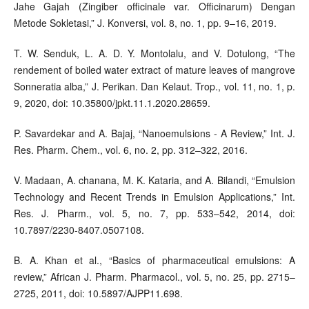
Jahe Gajah (Zingiber officinale var. Officinarum) Dengan
Metode Sokletasi,” J. Konversi, vol. 8, no. 1, pp. 9–16, 2019.
T. W. Senduk, L. A. D. Y. Montolalu, and V. Dotulong, “The
rendement of boiled water extract of mature leaves of mangrove
Sonneratia alba,” J. Perikan. Dan Kelaut. Trop., vol. 11, no. 1, p.
9, 2020, doi: 10.35800/jpkt.11.1.2020.28659.
P. Savardekar and A. Bajaj, “Nanoemulsions - A Review,” Int. J.
Res. Pharm. Chem., vol. 6, no. 2, pp. 312–322, 2016.
V. Madaan, A. chanana, M. K. Kataria, and A. Bilandi, “Emulsion
Technology and Recent Trends in Emulsion Applications,” Int.
Res. J. Pharm., vol. 5, no. 7, pp. 533–542, 2014, doi:
10.7897/2230-8407.0507108.
B. A. Khan et al., “Basics of pharmaceutical emulsions: A
review,” African J. Pharm. Pharmacol., vol. 5, no. 25, pp. 2715–
2725, 2011, doi: 10.5897/AJPP11.698.