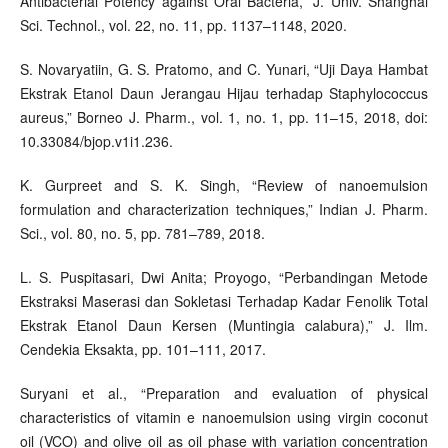
Antibacterial Potency against Oral Bacteria,” J. Univ. Shanghai
Sci. Technol., vol. 22, no. 11, pp. 1137–1148, 2020.
S. Novaryatiin, G. S. Pratomo, and C. Yunari, “Uji Daya Hambat
Ekstrak Etanol Daun Jerangau Hijau terhadap Staphylococcus
aureus,” Borneo J. Pharm., vol. 1, no. 1, pp. 11–15, 2018, doi:
10.33084/bjop.v1i1.236.
K. Gurpreet and S. K. Singh, “Review of nanoemulsion
formulation and characterization techniques,” Indian J. Pharm.
Sci., vol. 80, no. 5, pp. 781–789, 2018.
L. S. Puspitasari, Dwi Anita; Proyogo, “Perbandingan Metode
Ekstraksi Maserasi dan Sokletasi Terhadap Kadar Fenolik Total
Ekstrak Etanol Daun Kersen (Muntingia calabura),” J. Ilm.
Cendekia Eksakta, pp. 101–111, 2017.
Suryani et al., “Preparation and evaluation of physical
characteristics of vitamin e nanoemulsion using virgin coconut
oil (VCO) and olive oil as oil phase with variation concentration