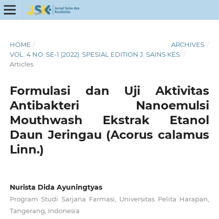
HOME
/
ARCHIVES
/
VOL. 4 NO. SE-1 (2022): SPESIAL EDITION J. SAINS KES.
/
Articles
Formulasi dan Uji Aktivitas
Antibakteri Nanoemulsi
Mouthwash Ekstrak Etanol
Daun Jeringau (Acorus calamus
Linn.)
Nurista Dida Ayuningtyas
Program Studi Sarjana Farmasi, Universitas Pelita Harapan,
Tangerang, Indonesia