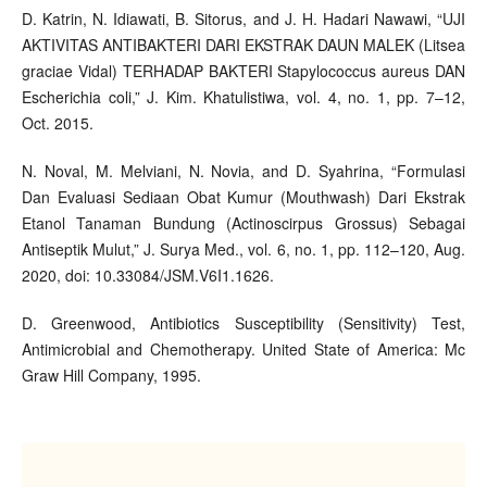
D. Katrin, N. Idiawati, B. Sitorus, and J. H. Hadari Nawawi, “UJI
AKTIVITAS ANTIBAKTERI DARI EKSTRAK DAUN MALEK (Litsea
graciae Vidal) TERHADAP BAKTERI Stapylococcus aureus DAN
Escherichia coli,” J. Kim. Khatulistiwa, vol. 4, no. 1, pp. 7–12,
Oct. 2015.
N. Noval, M. Melviani, N. Novia, and D. Syahrina, “Formulasi
Dan Evaluasi Sediaan Obat Kumur (Mouthwash) Dari Ekstrak
Etanol Tanaman Bundung (Actinoscirpus Grossus) Sebagai
Antiseptik Mulut,” J. Surya Med., vol. 6, no. 1, pp. 112–120, Aug.
2020, doi: 10.33084/JSM.V6I1.1626.
D. Greenwood, Antibiotics Susceptibility (Sensitivity) Test,
Antimicrobial and Chemotherapy. United State of America: Mc
Graw Hill Company, 1995.