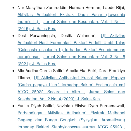
Nur Masyithah Zamruddin, Herman Herman, Laode Rijai,
Aktivitas Antibakteri Ekstrak Daun Pacar (Lawsonia
Inermis L.)
,
Jurnal Sains dan Kesehatan: Vol. 1 No. 1
(2015): J. Sains Kes.
Desi Purwaningsih, Destik Wulandari,
Uji Aktivitas
Antibakteri Hasil Fermentasi Bakteri Endofit Umbi Talas
(Colocasia esculenta L) terhadap Bakteri Pseudomonas
aeruginosa
,
Jurnal Sains dan Kesehatan: Vol. 3 No. 5
(2021): J. Sains Kes.
Mia Audina Curnia Safitri, Amalia Eka Putri, Dara Pranidya
Tilarso,
Uji Aktivitas Antibakteri Fraksi Batang Pepaya
(Carica papaya Linn.) terhadap Bakteri Escherichia coli
ATCC 25922 Secara In Vitro
,
Jurnal Sains dan
Kesehatan: Vol. 2 No. 4 (2020): J. Sains Kes.
Yunita Diyah Safitri, Novintan Elistya Dyah Purnamawati,
Perbandingan Aktivitas Antibakteri Ekstrak Methanol
Gagang dan Bunga Cengkeh (Syzygium Aromaticum)
terhadap Bakteri Staphylococcus aureus ATCC 25923
,