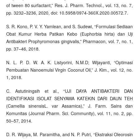
of tween 80 surfactant,” Res. J. Pharm. Technol., vol. 13, no. 7,
pp. 3232–3236, 2020, doi: 10.5958/0974-360X.2020.00572.7.
S. R. Kono, P. V. Y. Yamlean, and S. Sudewi, “Formulasi Sediaan
Obat Kumur Herba Patikan Kebo (Euphorbia hirta) dan Uji
Antibakteri Prophyromonas gingivalis,” Pharmacon, vol. 7, no. 1,
pp. 37–46, 2018.
N. L. P. D. W. A. K. Listyorini, N.M.D; Wijayanti, “Optimasi
Pembuatan Nanoemulsi Virgin Coconut Oil,” J. Kim., vol. 12, no.
1, 2018.
C. Astutiningsih et al., “UJI DAYA ANTIBAKTERI DAN
IDENTIFIKASI ISOLAT SENYAWA KATEKIN DARI DAUN TEH
(Camellia sinensisL. var Assamica),” J. Farm. Sains dan
Komunitas (Journal Pharm. Sci. Community), vol. 11, no. 2, pp.
50–57, 2014.
D. R. Wijaya, M. Paramitha, and N. P. Putri, “Ekstraksi Oleorosin