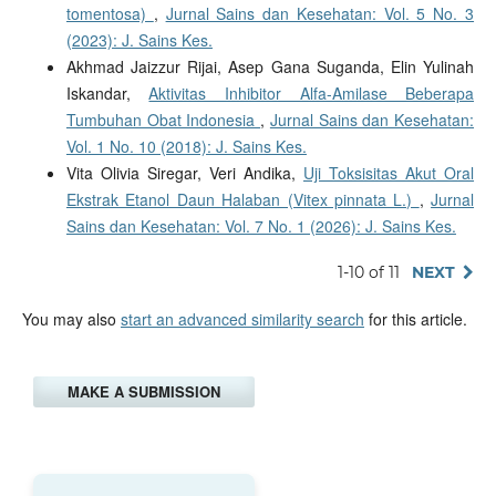
tomentosa)
,
Jurnal Sains dan Kesehatan: Vol. 5 No. 3
(2023): J. Sains Kes.
Akhmad Jaizzur Rijai, Asep Gana Suganda, Elin Yulinah
Iskandar,
Aktivitas Inhibitor Alfa-Amilase Beberapa
Tumbuhan Obat Indonesia
,
Jurnal Sains dan Kesehatan:
Vol. 1 No. 10 (2018): J. Sains Kes.
Vita Olivia Siregar, Veri Andika,
Uji Toksisitas Akut Oral
Ekstrak Etanol Daun Halaban (Vitex pinnata L.)
,
Jurnal
Sains dan Kesehatan: Vol. 7 No. 1 (2026): J. Sains Kes.
1-10 of 11
NEXT
You may also
start an advanced similarity search
for this article.
MAKE A SUBMISSION