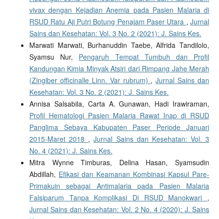
vivax dengan Kejadian Anemia pada Pasien Malaria di
RSUD Ratu Aji Putri Botung Penajam Paser Utara
,
Jurnal
Sains dan Kesehatan: Vol. 3 No. 2 (2021): J. Sains Kes.
Marwati Marwati, Burhanuddin Taebe, Alfrida Tandilolo,
Syamsu Nur,
Pengaruh Tempat Tumbuh dan Profil
Kandungan Kimia Minyak Atsiri dari Rimpang Jahe Merah
(Zingiber officinalle Linn. Var rubrum)
,
Jurnal Sains dan
Kesehatan: Vol. 3 No. 2 (2021): J. Sains Kes.
Annisa Salsabila, Carta A. Gunawan, Hadi Irawiraman,
Profil Hematologi Pasien Malaria Rawat Inap di RSUD
Panglima Sebaya Kabupaten Paser Periode Januari
2015-Maret 2018
,
Jurnal Sains dan Kesehatan: Vol. 3
No. 4 (2021): J. Sains Kes.
Mitra Wynne Timburas, Delina Hasan, Syamsudin
Abdillah,
Efikasi dan Keamanan Kombinasi Kapsul Pare-
Primakuin sebagai Antimalaria pada Pasien Malaria
Falsiparum Tanpa Komplikasi Di RSUD Manokwari
,
Jurnal Sains dan Kesehatan: Vol. 2 No. 4 (2020): J. Sains