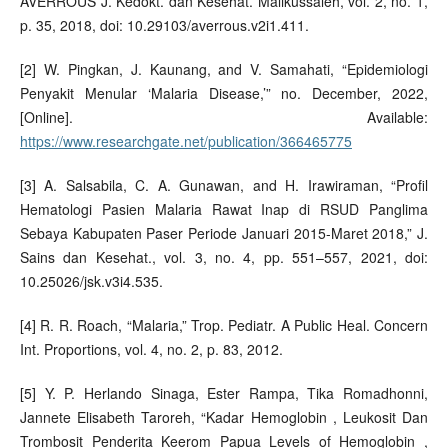
AVERROUS J. Kedokt. dan Kesehat. Malikussaleh, vol. 2, no. 1,
p. 35, 2018, doi: 10.29103/averrous.v2i1.411.
[2] W. Pingkan, J. Kaunang, and V. Samahati, “Epidemiologi
Penyakit Menular ‘Malaria Disease,’” no. December, 2022,
[Online]. Available:
https://www.researchgate.net/publication/366465775
[3] A. Salsabila, C. A. Gunawan, and H. Irawiraman, “Profil
Hematologi Pasien Malaria Rawat Inap di RSUD Panglima
Sebaya Kabupaten Paser Periode Januari 2015-Maret 2018,” J.
Sains dan Kesehat., vol. 3, no. 4, pp. 551–557, 2021, doi:
10.25026/jsk.v3i4.535.
[4] R. R. Roach, “Malaria,” Trop. Pediatr. A Public Heal. Concern
Int. Proportions, vol. 4, no. 2, p. 83, 2012.
[5] Y. P. Herlando Sinaga, Ester Rampa, Tika Romadhonni,
Jannete Elisabeth Taroreh, “Kadar Hemoglobin , Leukosit Dan
Trombosit Penderita Keerom Papua Levels of Hemoglobin ,