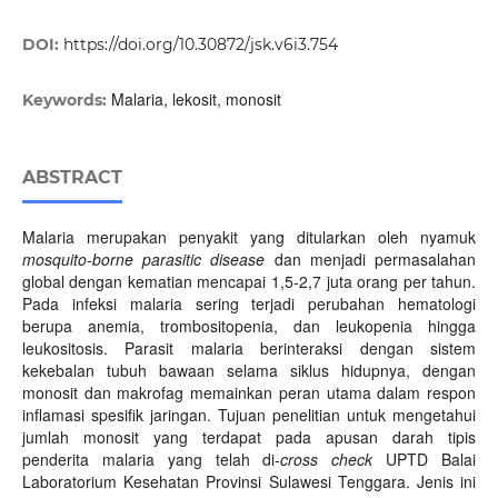
DOI:
https://doi.org/10.30872/jsk.v6i3.754
Malaria, lekosit, monosit
Keywords:
ABSTRACT
Malaria merupakan penyakit yang ditularkan oleh nyamuk
mosquito-borne parasitic disease
dan menjadi permasalahan
global dengan kematian mencapai 1,5-2,7 juta orang per tahun.
Pada infeksi malaria sering terjadi perubahan hematologi
berupa anemia, trombositopenia, dan leukopenia hingga
leukositosis. Parasit malaria berinteraksi dengan sistem
kekebalan tubuh bawaan selama siklus hidupnya, dengan
monosit dan makrofag memainkan peran utama dalam respon
inflamasi spesifik jaringan. Tujuan penelitian untuk mengetahui
jumlah monosit yang terdapat pada apusan darah tipis
penderita malaria yang telah di-
cross check
UPTD Balai
Laboratorium Kesehatan Provinsi Sulawesi Tenggara. Jenis ini