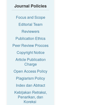
Journal Policies
Focus and Scope
Editorial Team
Reviewers
Publication Ethics
Peer Review Procces
Copyright Notice
Article Publication
Charge
Open Access Policy
Plagiarism Policy
Index dan Abtract
Kebijakan Retraksi,
Penarikan, dan
Koreksi