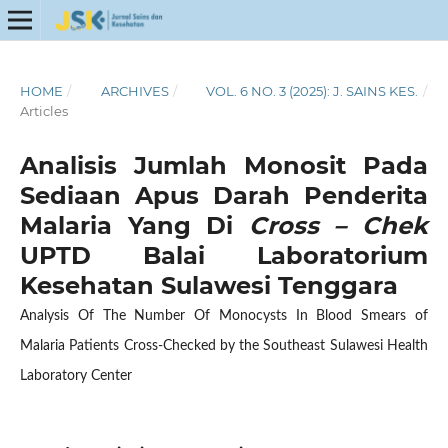
HOME
/
ARCHIVES
/
VOL. 6 NO. 3 (2025): J. SAINS KES.
/
Articles
Analisis Jumlah Monosit Pada
Sediaan Apus Darah Penderita
Malaria Yang Di
Cross – Chek
UPTD Balai Laboratorium
Kesehatan Sulawesi Tenggara
Analysis Of The Number Of Monocysts In Blood Smears of
Malaria Patients Cross-Checked by the Southeast Sulawesi Health
Laboratory Center