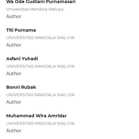
Wa Ode Gustiani Purnamasari
Universitas Mandala Waluya
Author
Titi Purnama
UNIVERSITAS MANDALA WALUYA
Author
Asfani Yuhadi
UNIVERSITAS MANDALA WALUYA
Author
Bonni Rubak
UNIVERSITAS MANDALA WALUYA
Author
Muhammad Wira Amridar
UNIVERSITAS MANDALA WALUYA
Author