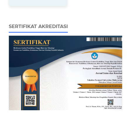
SERTIFIKAT AKREDITASI