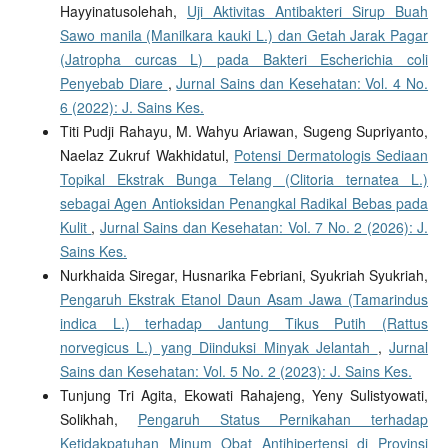
Hayyinatusolehah,
Uji Aktivitas Antibakteri Sirup Buah
Sawo manila (Manilkara kauki L.) dan Getah Jarak Pagar
(Jatropha curcas L) pada Bakteri Escherichia coli
Penyebab Diare
,
Jurnal Sains dan Kesehatan: Vol. 4 No.
6 (2022): J. Sains Kes.
Titi Pudji Rahayu, M. Wahyu Ariawan, Sugeng Supriyanto,
Naelaz Zukruf Wakhidatul,
Potensi Dermatologis Sediaan
Topikal Ekstrak Bunga Telang (Clitoria ternatea L.)
sebagai Agen Antioksidan Penangkal Radikal Bebas pada
Kulit
,
Jurnal Sains dan Kesehatan: Vol. 7 No. 2 (2026): J.
Sains Kes.
Nurkhaida Siregar, Husnarika Febriani, Syukriah Syukriah,
Pengaruh Ekstrak Etanol Daun Asam Jawa (Tamarindus
indica L.) terhadap Jantung Tikus Putih (Rattus
norvegicus L.) yang Diinduksi Minyak Jelantah
,
Jurnal
Sains dan Kesehatan: Vol. 5 No. 2 (2023): J. Sains Kes.
Tunjung Tri Agita, Ekowati Rahajeng, Yeny Sulistyowati,
Solikhah,
Pengaruh Status Pernikahan terhadap
Ketidakpatuhan Minum Obat Antihipertensi di Provinsi