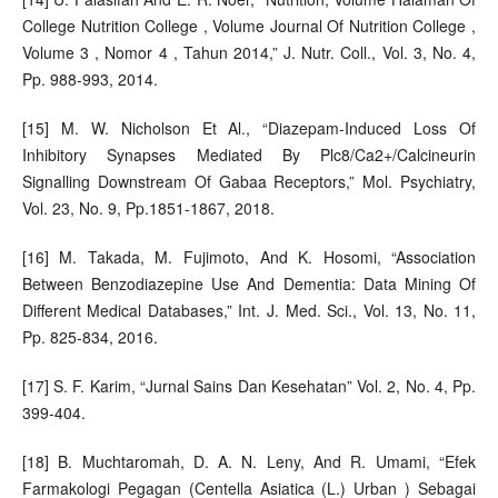
College Nutrition College , Volume Journal Of Nutrition College ,
Volume 3 , Nomor 4 , Tahun 2014,” J. Nutr. Coll., Vol. 3, No. 4,
Pp. 988-993, 2014.
[15] M. W. Nicholson Et Al., “Diazepam-Induced Loss Of
Inhibitory Synapses Mediated By Plc8/Ca2+/Calcineurin
Signalling Downstream Of Gabaa Receptors,” Mol. Psychiatry,
Vol. 23, No. 9, Pp.1851-1867, 2018.
[16] M. Takada, M. Fujimoto, And K. Hosomi, “Association
Between Benzodiazepine Use And Dementia: Data Mining Of
Different Medical Databases,” Int. J. Med. Sci., Vol. 13, No. 11,
Pp. 825-834, 2016.
[17] S. F. Karim, “Jurnal Sains Dan Kesehatan” Vol. 2, No. 4, Pp.
399-404.
[18] B. Muchtaromah, D. A. N. Leny, And R. Umami, “Efek
Farmakologi Pegagan (Centella Asiatica (L.) Urban ) Sebagai