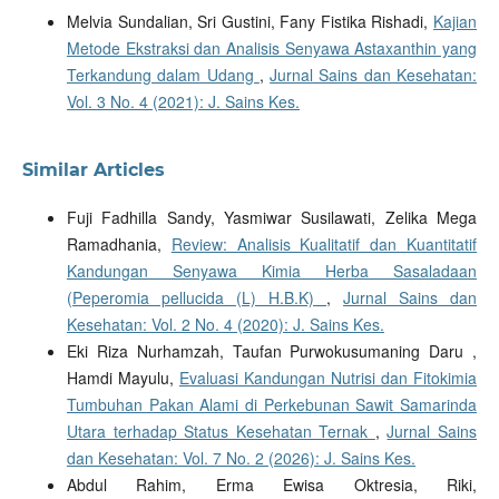
Melvia Sundalian, Sri Gustini, Fany Fistika Rishadi,
Kajian
Metode Ekstraksi dan Analisis Senyawa Astaxanthin yang
Terkandung dalam Udang
,
Jurnal Sains dan Kesehatan:
Vol. 3 No. 4 (2021): J. Sains Kes.
Similar Articles
Fuji Fadhilla Sandy, Yasmiwar Susilawati, Zelika Mega
Ramadhania,
Review: Analisis Kualitatif dan Kuantitatif
Kandungan Senyawa Kimia Herba Sasaladaan
(Peperomia pellucida (L) H.B.K)
,
Jurnal Sains dan
Kesehatan: Vol. 2 No. 4 (2020): J. Sains Kes.
Eki Riza Nurhamzah, Taufan Purwokusumaning Daru ,
Hamdi Mayulu,
Evaluasi Kandungan Nutrisi dan Fitokimia
Tumbuhan Pakan Alami di Perkebunan Sawit Samarinda
Utara terhadap Status Kesehatan Ternak
,
Jurnal Sains
dan Kesehatan: Vol. 7 No. 2 (2026): J. Sains Kes.
Abdul Rahim, Erma Ewisa Oktresia, Riki,