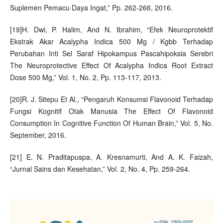
Suplemen Pemacu Daya Ingat,” Pp. 262-266, 2016.
[19]H. Dwi, P. Halim, And N. Ibrahim, “Efek Neuroprotektif
Ekstrak Akar Acalypha Indica 500 Mg / Kgbb Terhadap
Perubahan Inti Sel Saraf Hipokampus Pascahipoksia Serebri
The Neuroprotective Effect Of Acalypha Indica Root Extract
Dose 500 Mg,” Vol. 1, No. 2, Pp. 113-117, 2013.
[20]R. J. Sitepu Et Al., “Pengaruh Konsumsi Flavonoid Terhadap
Fungsi Kognitif Otak Manusia The Effect Of Flavonoid
Consumption In Cognitive Function Of Human Brain,” Vol. 5, No.
September, 2016.
[21] E. N. Praditapuspa, A. Kresnamurti, And A. K. Faizah,
“Jurnal Sains dan Kesehatan,” Vol. 2, No. 4, Pp. 259-264.