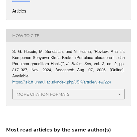
Articles
HOW TO CITE
S. G. Husein, M. Sundalian, and N. Husna, “Review: Analisis
Komponen Senyawa Kimia Krokot (Portulaca oleraceae L. dan
Portulaca grandiflora Hook.)”,
J. Sains. Kes
, vol. 3, no. 2, pp.
317–327, Nov. 2024, Accessed: Aug. 07, 2026. [Online].
Available:
https://jsk.ff.unmul.ac.id/index.php/JSK/article/view/224
MORE CITATION FORMATS
Most read articles by the same author(s)