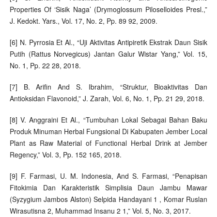
Properties Of ‘Sisik Naga’ (Drymoglossum Piloselloides Presl.,”
J. Kedokt. Yars., Vol. 17, No. 2, Pp. 89 92, 2009.
[6] N. Pyrrosia Et Al., “Uji Aktivitas Antipiretik Ekstrak Daun Sisik
Putih (Rattus Norvegicus) Jantan Galur Wistar Yang,” Vol. 15,
No. 1, Pp. 22 28, 2018.
[7] B. Arifin And S. Ibrahim, “Struktur, Bioaktivitas Dan
Antioksidan Flavonoid,” J. Zarah, Vol. 6, No. 1, Pp. 21 29, 2018.
[8] V. Anggraini Et Al., “Tumbuhan Lokal Sebagai Bahan Baku
Produk Minuman Herbal Fungsional Di Kabupaten Jember Local
Plant as Raw Material of Functional Herbal Drink at Jember
Regency,” Vol. 3, Pp. 152 165, 2018.
[9] F. Farmasi, U. M. Indonesia, And S. Farmasi, “Penapisan
Fitokimia Dan Karakteristik Simplisia Daun Jambu Mawar
(Syzygium Jambos Alston) Selpida Handayani 1 , Komar Ruslan
Wirasutisna 2, Muhammad Insanu 2 1,” Vol. 5, No. 3, 2017.