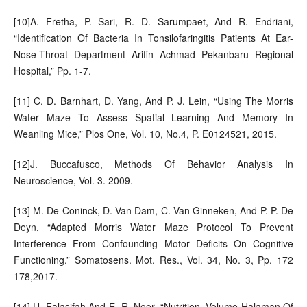
[10]A. Fretha, P. Sari, R. D. Sarumpaet, And R. Endriani,
“Identification Of Bacteria In Tonsilofaringitis Patients At Ear-
Nose-Throat Department Arifin Achmad Pekanbaru Regional
Hospital,” Pp. 1-7.
[11] C. D. Barnhart, D. Yang, And P. J. Lein, “Using The Morris
Water Maze To Assess Spatial Learning And Memory In
Weanling Mice,” Plos One, Vol. 10, No.4, P. E0124521, 2015.
[12]J. Buccafusco, Methods Of Behavior Analysis In
Neuroscience, Vol. 3. 2009.
[13] M. De Coninck, D. Van Dam, C. Van Ginneken, And P. P. De
Deyn, “Adapted Morris Water Maze Protocol To Prevent
Interference From Confounding Motor Deficits On Cognitive
Functioning,” Somatosens. Mot. Res., Vol. 34, No. 3, Pp. 172
178,2017.
[14] U. Falasifah And E. R. Noer, “Nutrition, Volume Halaman Of