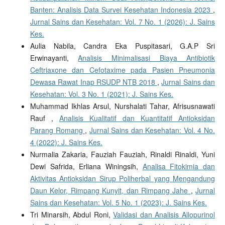
Banten: Analisis Data Survei Kesehatan Indonesia 2023
,
Jurnal Sains dan Kesehatan: Vol. 7 No. 1 (2026): J. Sains
Kes.
Aulia Nabila, Candra Eka Puspitasari, G.A.P Sri
Erwinayanti,
Analisis Minimalisasi Biaya Antibiotik
Ceftriaxone dan Cefotaxime pada Pasien Pneumonia
Dewasa Rawat Inap RSUDP NTB 2018
,
Jurnal Sains dan
Kesehatan: Vol. 3 No. 1 (2021): J. Sains Kes.
Muhammad Ikhlas Arsul, Nurshalati Tahar, Afrisusnawati
Rauf ,
Analisis Kualitatif dan Kuantitatif Antioksidan
Parang Romang
,
Jurnal Sains dan Kesehatan: Vol. 4 No.
4 (2022): J. Sains Kes.
Nurmalia Zakaria, Fauziah Fauziah, Rinaldi Rinaldi, Yuni
Dewi Safrida, Erliana Winingsih,
Analisa Fitokimia dan
Aktivitas Antioksidan Sirup Poliherbal yang Mengandung
Daun Kelor, Rimpang Kunyit, dan Rimpang Jahe
,
Jurnal
Sains dan Kesehatan: Vol. 5 No. 1 (2023): J. Sains Kes.
Tri Minarsih, Abdul Roni,
Validasi dan Analisis Allopurinol