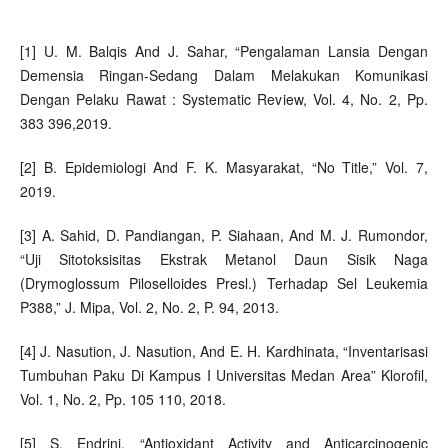
[1] U. M. Balqis And J. Sahar, “Pengalaman Lansia Dengan
Demensia Ringan-Sedang Dalam Melakukan Komunikasi
Dengan Pelaku Rawat : Systematic Review, Vol. 4, No. 2, Pp.
383 396,2019.
[2] B. Epidemiologi And F. K. Masyarakat, “No Title,” Vol. 7,
2019.
[3] A. Sahid, D. Pandiangan, P. Siahaan, And M. J. Rumondor,
“Uji Sitotoksisitas Ekstrak Metanol Daun Sisik Naga
(Drymoglossum Piloselloides Presl.) Terhadap Sel Leukemia
P388,” J. Mipa, Vol. 2, No. 2, P. 94, 2013.
[4] J. Nasution, J. Nasution, And E. H. Kardhinata, “Inventarisasi
Tumbuhan Paku Di Kampus I Universitas Medan Area” Klorofil,
Vol. 1, No. 2, Pp. 105 110, 2018.
[5] S. Endrini, “Antioxidant Activity and Anticarcinogenic