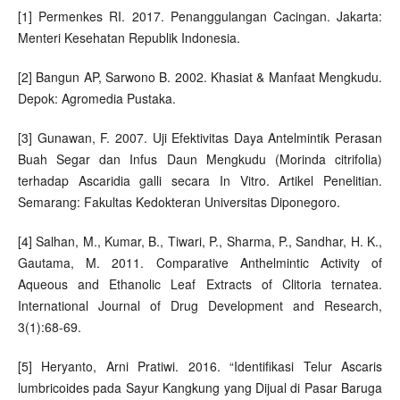
[1] Permenkes RI. 2017. Penanggulangan Cacingan. Jakarta:
Menteri Kesehatan Republik Indonesia.
[2] Bangun AP, Sarwono B. 2002. Khasiat & Manfaat Mengkudu.
Depok: Agromedia Pustaka.
[3] Gunawan, F. 2007. Uji Efektivitas Daya Antelmintik Perasan
Buah Segar dan Infus Daun Mengkudu (Morinda citrifolia)
terhadap Ascaridia galli secara In Vitro. Artikel Penelitian.
Semarang: Fakultas Kedokteran Universitas Diponegoro.
[4] Salhan, M., Kumar, B., Tiwari, P., Sharma, P., Sandhar, H. K.,
Gautama, M. 2011. Comparative Anthelmintic Activity of
Aqueous and Ethanolic Leaf Extracts of Clitoria ternatea.
International Journal of Drug Development and Research,
3(1):68-69.
[5] Heryanto, Arni Pratiwi. 2016. “Identifikasi Telur Ascaris
lumbricoides pada Sayur Kangkung yang Dijual di Pasar Baruga