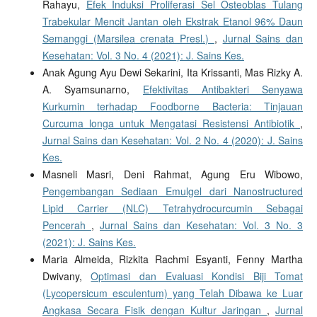
Rahayu,
Efek Induksi Proliferasi Sel Osteoblas Tulang
Trabekular Mencit Jantan oleh Ekstrak Etanol 96% Daun
Semanggi (Marsilea crenata Presl.)
,
Jurnal Sains dan
Kesehatan: Vol. 3 No. 4 (2021): J. Sains Kes.
Anak Agung Ayu Dewi Sekarini, Ita Krissanti, Mas Rizky A.
A. Syamsunarno,
Efektivitas Antibakteri Senyawa
Kurkumin terhadap Foodborne Bacteria: Tinjauan
Curcuma longa untuk Mengatasi Resistensi Antibiotik
,
Jurnal Sains dan Kesehatan: Vol. 2 No. 4 (2020): J. Sains
Kes.
Masneli Masri, Deni Rahmat, Agung Eru Wibowo,
Pengembangan Sediaan Emulgel dari Nanostructured
Lipid Carrier (NLC) Tetrahydrocurcumin Sebagai
Pencerah
,
Jurnal Sains dan Kesehatan: Vol. 3 No. 3
(2021): J. Sains Kes.
Maria Almeida, Rizkita Rachmi Esyanti, Fenny Martha
Dwivany,
Optimasi dan Evaluasi Kondisi Biji Tomat
(Lycopersicum esculentum) yang Telah Dibawa ke Luar
Angkasa Secara Fisik dengan Kultur Jaringan
,
Jurnal