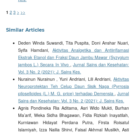
1
2
3
>
>>
Similar Articles
Deden Winda Suwandi, Tita Puspita, Doni Anshar Nuari,
Syifa Hamdani,
Aktivitas Analgetika dan Antiinflamasi
Ekstrak Etanol dan Fraksi Daun Jambu Mawar (Syzygium
jambos L.) Secara In Vivo
,
Jurnal Sains dan Kesehatan:
Vol. 3 No. 2 (2021): J. Sains Kes.
Nurainun Nurainun , Yuni Andriani, Lili Andriani,
Aktivitas
Neuroprotektan Teh Celup Daun Sisik Naga (Pyrrosia
piloselloides (L.) M. G. price) terhadap Demensia
,
Jurnal
Sains dan Kesehatan: Vol. 3 No. 2 (2021): J. Sains Kes.
Agnis Pondineka Ria Aditama, Asri Wido Mukti, Burhan
Ma’arif, Weka Sidha Bhagawan, Fidia Rizkiah Inayatilah,
Kurniawan Hidayat Perdana Putra, Firsta Roisatul
Islamiyah, Izza Nailia Shirvi, Faisal Akhmal Muslikh, Asti