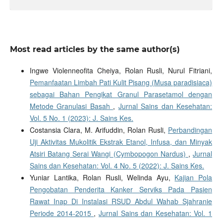
Most read articles by the same author(s)
Ingwe Violenneofita Cheiya, Rolan Rusli, Nurul Fitriani,
Pemanfaatan Limbah Pati Kulit Pisang (Musa paradisiaca)
sebagai Bahan Pengikat Granul Parasetamol dengan
Metode Granulasi Basah
,
Jurnal Sains dan Kesehatan:
Vol. 5 No. 1 (2023): J. Sains Kes.
Costansia Clara, M. Arifuddin, Rolan Rusli,
Perbandingan
Uji Aktivitas Mukolitik Ekstrak Etanol, Infusa, dan Minyak
Atsiri Batang Serai Wangi (Cymbopogon Nardus)
,
Jurnal
Sains dan Kesehatan: Vol. 4 No. 5 (2022): J. Sains Kes.
Yuniar Lantika, Rolan Rusli, Welinda Ayu,
Kajian Pola
Pengobatan Penderita Kanker Serviks Pada Pasien
Rawat Inap Di Instalasi RSUD Abdul Wahab Sjahranie
Periode 2014-2015
,
Jurnal Sains dan Kesehatan: Vol. 1