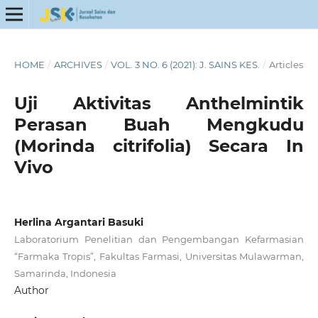
HOME
/
ARCHIVES
/
VOL. 3 NO. 6 (2021): J. SAINS KES.
/
Articles
Uji Aktivitas Anthelmintik
Perasan Buah Mengkudu
(Morinda citrifolia) Secara In
Vivo
Herlina Argantari Basuki
Laboratorium Penelitian dan Pengembangan Kefarmasian
“Farmaka Tropis”, Fakultas Farmasi, Universitas Mulawarman,
Samarinda, Indonesia
Author