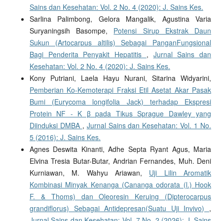
Sains dan Kesehatan: Vol. 2 No. 4 (2020): J. Sains Kes.
Sarlina Palimbong, Gelora Mangalik, Agustina Varia
Suryaningsih Basompe,
Potensi Sirup Ekstrak Daun
Sukun (Artocarpus altilis) Sebagai PanganFungsional
Bagi Penderita Penyakit Hepatitis
,
Jurnal Sains dan
Kesehatan: Vol. 2 No. 4 (2020): J. Sains Kes.
Kony Putriani, Laela Hayu Nurani, Sitarina Widyarini,
Pemberian Ko-Kemoterapi Fraksi Etil Asetat Akar Pasak
Bumi (Eurycoma longifolia Jack) terhadap Ekspresi
Protein NF - K β pada Tikus Sprague Dawley yang
Diinduksi DMBA
,
Jurnal Sains dan Kesehatan: Vol. 1 No.
5 (2016): J. Sains Kes.
Agnes Deswita Kinanti, Adhe Septa Ryant Agus, Maria
Elvina Tresia Butar-Butar, Andrian Fernandes, Muh. Deni
Kurniawan, M. Wahyu Ariawan,
Uji Lilin Aromatik
Kombinasi Minyak Kenanga (Cananga odorata (l.) Hook
F. & Thoms) dan Oleoresin Keruing (Dipterocarpus
grandiflorus) Sebagai Antidepresan(Suatu Uji Invivo)
,
Jurnal Sains dan Kesehatan: Vol. 7 No. 2 (2026): J. Sains