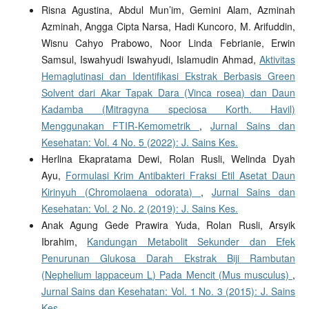
Risna Agustina, Abdul Mun’im, Gemini Alam, Azminah
Azminah, Angga Cipta Narsa, Hadi Kuncoro, M. Arifuddin,
Wisnu Cahyo Prabowo, Noor Linda Febrianie, Erwin
Samsul, Iswahyudi Iswahyudi, Islamudin Ahmad,
Aktivitas
Hemaglutinasi dan Identifikasi Ekstrak Berbasis Green
Solvent dari Akar Tapak Dara (Vinca rosea) dan Daun
Kadamba (Mitragyna speciosa Korth. Havil)
Menggunakan FTIR-Kemometrik
,
Jurnal Sains dan
Kesehatan: Vol. 4 No. 5 (2022): J. Sains Kes.
Herlina Ekapratama Dewi, Rolan Rusli, Welinda Dyah
Ayu,
Formulasi Krim Antibakteri Fraksi Etil Asetat Daun
Kirinyuh (Chromolaena odorata)
,
Jurnal Sains dan
Kesehatan: Vol. 2 No. 2 (2019): J. Sains Kes.
Anak Agung Gede Prawira Yuda, Rolan Rusli, Arsyik
Ibrahim,
Kandungan Metabolit Sekunder dan Efek
Penurunan Glukosa Darah Ekstrak Biji Rambutan
(Nephelium lappaceum L) Pada Mencit (Mus musculus)
,
Jurnal Sains dan Kesehatan: Vol. 1 No. 3 (2015): J. Sains
Kes.