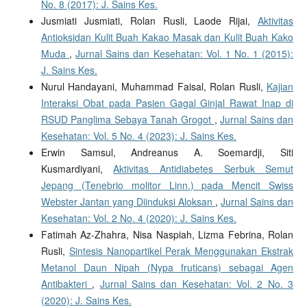
No. 8 (2017): J. Sains Kes.
Jusmiati Jusmiati, Rolan Rusli, Laode Rijai,
Aktivitas
Antioksidan Kulit Buah Kakao Masak dan Kulit Buah Kako
Muda
,
Jurnal Sains dan Kesehatan: Vol. 1 No. 1 (2015):
J. Sains Kes.
Nurul Handayani, Muhammad Faisal, Rolan Rusli,
Kajian
Interaksi Obat pada Pasien Gagal Ginjal Rawat Inap di
RSUD Panglima Sebaya Tanah Grogot
,
Jurnal Sains dan
Kesehatan: Vol. 5 No. 4 (2023): J. Sains Kes.
Erwin Samsul, Andreanus A. Soemardji, Siti
Kusmardiyani,
Aktivitas Antidiabetes Serbuk Semut
Jepang (Tenebrio molitor Linn.) pada Mencit Swiss
Webster Jantan yang Diinduksi Aloksan
,
Jurnal Sains dan
Kesehatan: Vol. 2 No. 4 (2020): J. Sains Kes.
Fatimah Az-Zhahra, Nisa Naspiah, Lizma Febrina, Rolan
Rusli,
Sintesis Nanopartikel Perak Menggunakan Ekstrak
Metanol Daun Nipah (Nypa fruticans) sebagai Agen
Antibakteri
,
Jurnal Sains dan Kesehatan: Vol. 2 No. 3
(2020): J. Sains Kes.