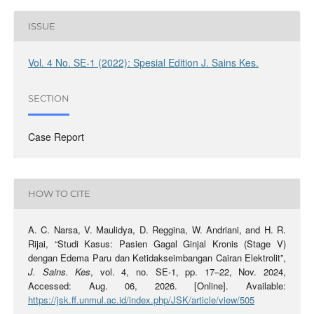
ISSUE
Vol. 4 No. SE-1 (2022): Spesial Edition J. Sains Kes.
SECTION
Case Report
HOW TO CITE
A. C. Narsa, V. Maulidya, D. Reggina, W. Andriani, and H. R.
Rijai, “Studi Kasus: Pasien Gagal Ginjal Kronis (Stage V)
dengan Edema Paru dan Ketidakseimbangan Cairan Elektrolit”,
J. Sains. Kes
, vol. 4, no. SE-1, pp. 17–22, Nov. 2024,
Accessed: Aug. 06, 2026. [Online]. Available:
https://jsk.ff.unmul.ac.id/index.php/JSK/article/view/505