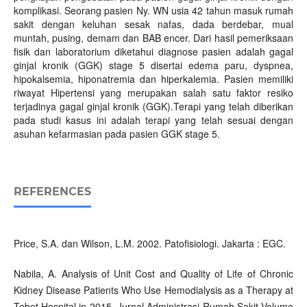
komplikasi. Seorang pasien Ny. WN usia 42 tahun masuk rumah
sakit dengan keluhan sesak nafas, dada berdebar, mual
muntah, pusing, demam dan BAB encer. Dari hasil pemeriksaan
fisik dan laboratorium diketahui diagnose pasien adalah gagal
ginjal kronik (GGK) stage 5 disertai edema paru, dyspnea,
hipokalsemia, hiponatremia dan hiperkalemia. Pasien memiliki
riwayat Hipertensi yang merupakan salah satu faktor resiko
terjadinya gagal ginjal kronik (GGK).Terapi yang telah diberikan
pada studi kasus ini adalah terapi yang telah sesuai dengan
asuhan kefarmasian pada pasien GGK stage 5.
REFERENCES
Price, S.A. dan Wilson, L.M. 2002. Patofisiologi. Jakarta : EGC.
Nabila, A. Analysis of Unit Cost and Quality of Life of Chronic
Kidney Disease Patients Who Use Hemodialysis as a Therapy at
Tebet Hospital in 2015. Jurnal Administrasi Rumah Sakit Volume