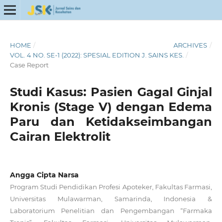
HOME
/
ARCHIVES
/
VOL. 4 NO. SE-1 (2022): SPESIAL EDITION J. SAINS KES.
/
Case Report
Studi Kasus: Pasien Gagal Ginjal
Kronis (Stage V) dengan Edema
Paru dan Ketidakseimbangan
Cairan Elektrolit
Angga Cipta Narsa
Program Studi Pendidikan Profesi Apoteker, Fakultas Farmasi,
Universitas Mulawarman, Samarinda, Indonesia &
Laboratorium Penelitian dan Pengembangan “Farmaka