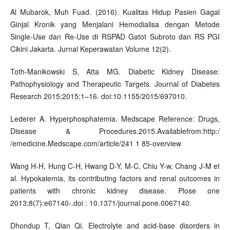
Al Mubarok, Muh Fuad. (2016). Kualitas Hidup Pasien Gagal
Ginjal Kronik yang Menjalani Hemodialisa dengan Metode
Single-Use dan Re-Use di RSPAD Gatot Subroto dan RS PGI
Cikini Jakarta. Jurnal Keperawatan Volume 12(2).
Toth-Manikowski S, Atta MG. Diabetic Kidney Disease:
Pathophysiology and Therapeutic Targets. Journal of Diabetes
Research 2015;2015:1–16. doi:10.1155/2015/697010.
Lederer A. Hyperphosphatemia. Medscape Reference: Drugs,
Disease & Procedures.2015.Availablefrom:http:/
/emedicine.Medscape.com/article/241 1 85-overview
Wang H-H, Hung C-H, Hwang D-Y, M-C, Chiu Y-w, Chang J-M et
al. Hypokalemia, its contributing factors and renal outcomes in
patients with chronic kidney disease. Plose one
2013;8(7):e67140-.doi : 10.1371/journal.pone.0067140.
Dhondup T, Qian Qi. Electrolyte and acid-base disorders in