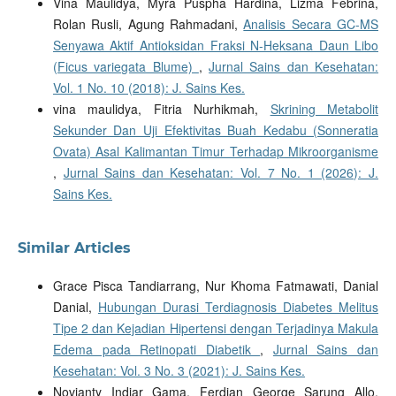
Vina Maulidya, Myra Puspha Hardina, Lizma Febrina,
Rolan Rusli, Agung Rahmadani,
Analisis Secara GC-MS
Senyawa Aktif Antioksidan Fraksi N-Heksana Daun Libo
(Ficus variegata Blume)
,
Jurnal Sains dan Kesehatan:
Vol. 1 No. 10 (2018): J. Sains Kes.
vina maulidya, Fitria Nurhikmah,
Skrining Metabolit
Sekunder Dan Uji Efektivitas Buah Kedabu (Sonneratia
Ovata) Asal Kalimantan Timur Terhadap Mikroorganisme
,
Jurnal Sains dan Kesehatan: Vol. 7 No. 1 (2026): J.
Sains Kes.
Similar Articles
Grace Pisca Tandiarrang, Nur Khoma Fatmawati, Danial
Danial,
Hubungan Durasi Terdiagnosis Diabetes Melitus
Tipe 2 dan Kejadian Hipertensi dengan Terjadinya Makula
Edema pada Retinopati Diabetik
,
Jurnal Sains dan
Kesehatan: Vol. 3 No. 3 (2021): J. Sains Kes.
Novianty Indjar Gama, Ferdian George Sarung Allo,