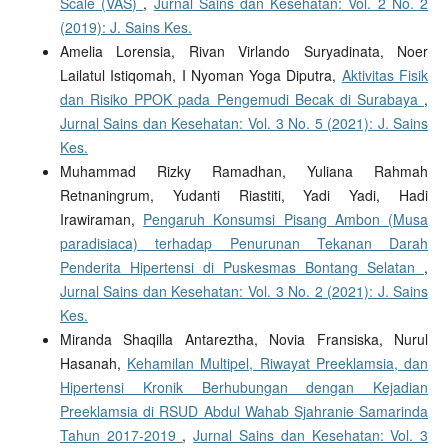
Scale (VAS)
,
Jurnal Sains dan Kesehatan: Vol. 2 No. 2
(2019): J. Sains Kes.
Amelia Lorensia, Rivan Virlando Suryadinata, Noer
Lailatul Istiqomah, I Nyoman Yoga Diputra,
Aktivitas Fisik
dan Risiko PPOK pada Pengemudi Becak di Surabaya
,
Jurnal Sains dan Kesehatan: Vol. 3 No. 5 (2021): J. Sains
Kes.
Muhammad Rizky Ramadhan, Yuliana Rahmah
Retnaningrum, Yudanti Riastiti, Yadi Yadi, Hadi
Irawiraman,
Pengaruh Konsumsi Pisang Ambon (Musa
paradisiaca) terhadap Penurunan Tekanan Darah
Penderita Hipertensi di Puskesmas Bontang Selatan
,
Jurnal Sains dan Kesehatan: Vol. 3 No. 2 (2021): J. Sains
Kes.
Miranda Shaqilla Antareztha, Novia Fransiska, Nurul
Hasanah,
Kehamilan Multipel, Riwayat Preeklamsia, dan
Hipertensi Kronik Berhubungan dengan Kejadian
Preeklamsia di RSUD Abdul Wahab Sjahranie Samarinda
Tahun 2017-2019
,
Jurnal Sains dan Kesehatan: Vol. 3