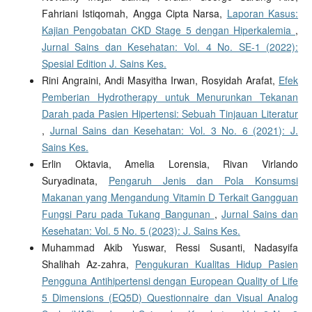
Fahriani Istiqomah, Angga Cipta Narsa,
Laporan Kasus:
Kajian Pengobatan CKD Stage 5 dengan Hiperkalemia
,
Jurnal Sains dan Kesehatan: Vol. 4 No. SE-1 (2022):
Spesial Edition J. Sains Kes.
Rini Angraini, Andi Masyitha Irwan, Rosyidah Arafat,
Efek
Pemberian Hydrotherapy untuk Menurunkan Tekanan
Darah pada Pasien Hipertensi: Sebuah Tinjauan Literatur
,
Jurnal Sains dan Kesehatan: Vol. 3 No. 6 (2021): J.
Sains Kes.
Erlin Oktavia, Amelia Lorensia, Rivan Virlando
Suryadinata,
Pengaruh Jenis dan Pola Konsumsi
Makanan yang Mengandung Vitamin D Terkait Gangguan
Fungsi Paru pada Tukang Bangunan
,
Jurnal Sains dan
Kesehatan: Vol. 5 No. 5 (2023): J. Sains Kes.
Muhammad Akib Yuswar, Ressi Susanti, Nadasyifa
Shalihah Az-zahra,
Pengukuran Kualitas Hidup Pasien
Pengguna Antihipertensi dengan European Quality of Life
5 Dimensions (EQ5D) Questionnaire dan Visual Analog