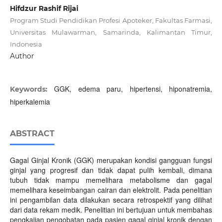
Hifdzur Rashif Rijai
Program Studi Pendidikan Profesi Apoteker, Fakultas Farmasi,
Universitas Mulawarman, Samarinda, Kalimantan Timur,
Indonesia
Author
GGK, edema paru, hipertensi, hiponatremia,
Keywords:
hiperkalemia
ABSTRACT
Gagal Ginjal Kronik (GGK) merupakan kondisi gangguan fungsi
ginjal yang progresif dan tidak dapat pulih kembali, dimana
tubuh tidak mampu memelihara metabolisme dan gagal
memelihara keseimbangan cairan dan elektrolit. Pada penelitian
ini pengambilan data dilakukan secara retrospektif yang dilihat
dari data rekam medik. Penelitian ini bertujuan untuk membahas
pengkajian pengobatan pada pasien gagal ginjal kronik dengan