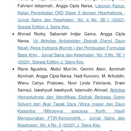
Fahriani Istiqomah, Angga Cipta Narsa,
Laporan Kasus:
Kajian Pengobatan CKD Stage 5 dengan Hiperkalemia
,
Jurnal Sains dan Kesehatan: Vol. 4 No. SE-1 (2022):
Spesial Edition J. Sains Kes.
Ahmad Rezky, Sabaniah Indjar Gama, Angga Cipta
Narsa,
Uji Aktivitas Antioksidan Ekstrak Etanol Daun
Nipah (Nypa fruticans Wurmb.) dan Pembuatan Formulasi
Basis Krim
,
Jurnal Sains dan Kesehatan: Vol. 5 No. SE-1
(2023): Spesial Edition J. Sains Kes.
Risna Agustina, Abdul Mun’im, Gemini Alam, Azminah
Azminah, Angga Cipta Narsa, Hadi Kuncoro, M. Arifuddin,
Wisnu Cahyo Prabowo, Noor Linda Febrianie, Erwin
Samsul, Iswahyudi Iswahyudi, Islamudin Ahmad,
Aktivitas
Hemaglutinasi dan Identifikasi Ekstrak Berbasis Green
Solvent dari Akar Tapak Dara (Vinca rosea) dan Daun
Kadamba (Mitragyna speciosa Korth. Havil)
Menggunakan FTIR-Kemometrik
,
Jurnal Sains dan
Kesehatan: Vol. 4 No. 5 (2022): J. Sains Kes.