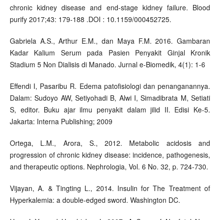
chronic kidney disease and end-stage kidney failure. Blood
purify 2017;43: 179-188 .DOI : 10.1159/000452725.
Gabriela A.S., Arthur E.M., dan Maya F.M. 2016. Gambaran
Kadar Kalium Serum pada Pasien Penyakit Ginjal Kronik
Stadium 5 Non Dialisis di Manado. Jurnal e-Biomedik, 4(1): 1-6
Effendi I, Pasaribu R. Edema patofisiologi dan penanganannya.
Dalam: Sudoyo AW, Setiyohadi B, Alwi I, Simadibrata M, Setiati
S, editor. Buku ajar ilmu penyakit dalam jilid II. Edisi Ke-5.
Jakarta: Interna Publishing; 2009
Ortega, L.M., Arora, S., 2012. Metabolic acidosis and
progression of chronic kidney disease: incidence, pathogenesis,
and therapeutic options. Nephrologia, Vol. 6 No. 32, p. 724-730.
Vijayan, A. & Tingting L., 2014. Insulin for The Treatment of
Hyperkalemia: a double-edged sword. Washington DC.