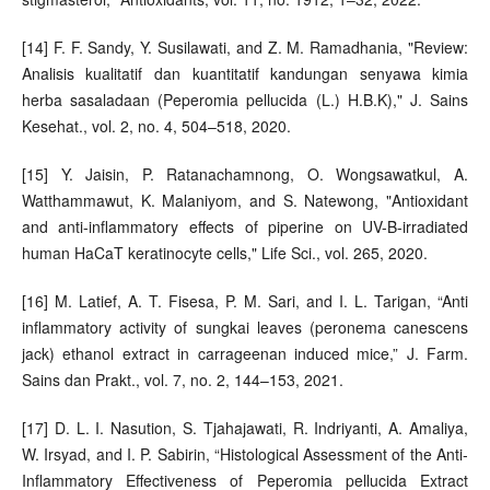
[14] F. F. Sandy, Y. Susilawati, and Z. M. Ramadhania, "Review:
Analisis kualitatif dan kuantitatif kandungan senyawa kimia
herba sasaladaan (Peperomia pellucida (L.) H.B.K)," J. Sains
Kesehat., vol. 2, no. 4, 504–518, 2020.
[15] Y. Jaisin, P. Ratanachamnong, O. Wongsawatkul, A.
Watthammawut, K. Malaniyom, and S. Natewong, "Antioxidant
and anti-inflammatory effects of piperine on UV-B-irradiated
human HaCaT keratinocyte cells," Life Sci., vol. 265, 2020.
[16] M. Latief, A. T. Fisesa, P. M. Sari, and I. L. Tarigan, “Anti
inflammatory activity of sungkai leaves (peronema canescens
jack) ethanol extract in carrageenan induced mice,” J. Farm.
Sains dan Prakt., vol. 7, no. 2, 144–153, 2021.
[17] D. L. I. Nasution, S. Tjahajawati, R. Indriyanti, A. Amaliya,
W. Irsyad, and I. P. Sabirin, “Histological Assessment of the Anti-
Inflammatory Effectiveness of Peperomia pellucida Extract