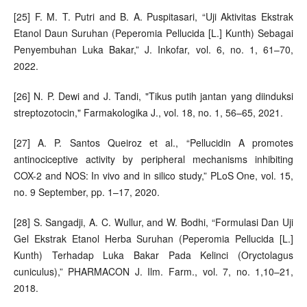
[25] F. M. T. Putri and B. A. Puspitasari, “Uji Aktivitas Ekstrak
Etanol Daun Suruhan (Peperomia Pellucida [L.] Kunth) Sebagai
Penyembuhan Luka Bakar,” J. Inkofar, vol. 6, no. 1, 61–70,
2022.
[26] N. P. Dewi and J. Tandi, "Tikus putih jantan yang diinduksi
streptozotocin," Farmakologika J., vol. 18, no. 1, 56–65, 2021.
[27] A. P. Santos Queiroz et al., “Pellucidin A promotes
antinociceptive activity by peripheral mechanisms inhibiting
COX-2 and NOS: In vivo and in silico study,” PLoS One, vol. 15,
no. 9 September, pp. 1–17, 2020.
[28] S. Sangadji, A. C. Wullur, and W. Bodhi, “Formulasi Dan Uji
Gel Ekstrak Etanol Herba Suruhan (Peperomia Pellucida [L.]
Kunth) Terhadap Luka Bakar Pada Kelinci (Oryctolagus
cuniculus),” PHARMACON J. Ilm. Farm., vol. 7, no. 1,10–21,
2018.