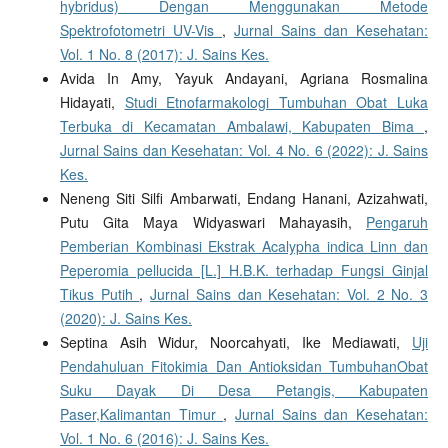
hybridus) Dengan Menggunakan Metode
Spektrofotometri UV-Vis
,
Jurnal Sains dan Kesehatan:
Vol. 1 No. 8 (2017): J. Sains Kes.
Avida In Amy, Yayuk Andayani, Agriana Rosmalina
Hidayati,
Studi Etnofarmakologi Tumbuhan Obat Luka
Terbuka di Kecamatan Ambalawi, Kabupaten Bima
,
Jurnal Sains dan Kesehatan: Vol. 4 No. 6 (2022): J. Sains
Kes.
Neneng Siti Silfi Ambarwati, Endang Hanani, Azizahwati,
Putu Gita Maya Widyaswari Mahayasih,
Pengaruh
Pemberian Kombinasi Ekstrak Acalypha indica Linn dan
Peperomia pellucida [L.] H.B.K. terhadap Fungsi Ginjal
Tikus Putih
,
Jurnal Sains dan Kesehatan: Vol. 2 No. 3
(2020): J. Sains Kes.
Septina Asih Widur, Noorcahyati, Ike Mediawati,
Uji
Pendahuluan Fitokimia Dan Antioksidan TumbuhanObat
Suku Dayak Di Desa Petangis, Kabupaten
Paser,Kalimantan Timur
,
Jurnal Sains dan Kesehatan:
Vol. 1 No. 6 (2016): J. Sains Kes.