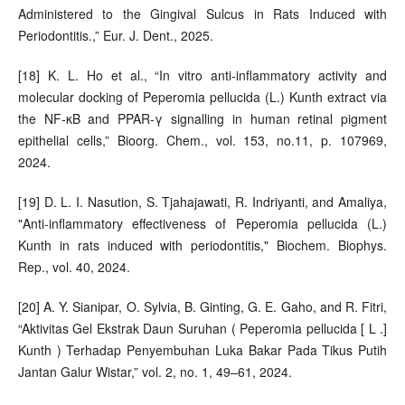
Administered to the Gingival Sulcus in Rats Induced with
Periodontitis.,” Eur. J. Dent., 2025.
[18] K. L. Ho et al., “In vitro anti-inflammatory activity and
molecular docking of Peperomia pellucida (L.) Kunth extract via
the NF-κB and PPAR-γ signalling in human retinal pigment
epithelial cells,” Bioorg. Chem., vol. 153, no.11, p. 107969,
2024.
[19] D. L. I. Nasution, S. Tjahajawati, R. Indriyanti, and Amaliya,
"Anti-inflammatory effectiveness of Peperomia pellucida (L.)
Kunth in rats induced with periodontitis," Biochem. Biophys.
Rep., vol. 40, 2024.
[20] A. Y. Sianipar, O. Sylvia, B. Ginting, G. E. Gaho, and R. Fitri,
“Aktivitas Gel Ekstrak Daun Suruhan ( Peperomia pellucida [ L .]
Kunth ) Terhadap Penyembuhan Luka Bakar Pada Tikus Putih
Jantan Galur Wistar,” vol. 2, no. 1, 49–61, 2024.