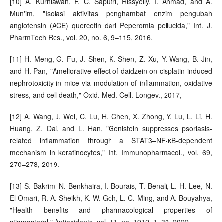
[10] A. Kurniawan, F. C. Saputri, Rissyelly, I. Ahmad, and A.
Mun'im, "Isolasi aktivitas penghambat enzim pengubah
angiotensin (ACE) quercetin dari Peperomia pellucida," Int. J.
PharmTech Res., vol. 20, no. 6, 9–115, 2016.
[11] H. Meng, G. Fu, J. Shen, K. Shen, Z. Xu, Y. Wang, B. Jin,
and H. Pan, "Ameliorative effect of daidzein on cisplatin-induced
nephrotoxicity in mice via modulation of inflammation, oxidative
stress, and cell death," Oxid. Med. Cell. Longev., 2017,
[12] A. Wang, J. Wei, C. Lu, H. Chen, X. Zhong, Y. Lu, L. Li, H.
Huang, Z. Dai, and L. Han, "Genistein suppresses psoriasis-
related inflammation through a STAT3–NF-κB-dependent
mechanism in keratinocytes," Int. Immunopharmacol., vol. 69,
270–278, 2019.
[13] S. Bakrim, N. Benkhaira, I. Bourais, T. Benali, L.-H. Lee, N.
El Omari, R. A. Sheikh, K. W. Goh, L. C. Ming, and A. Bouyahya,
"Health benefits and pharmacological properties of
stigmasterol," Antioxidants, vol. 11, no. 1912, 1–32, 2022.