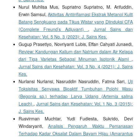
Nurul Muhlisa Mus, Supriatno Supriatno, M. Arifuddin,
Erwin Samsul,
Aktivitas Antiinflamasi Ekstrak Metanol Kulit
Batang Sengkuang pada Tikus Wistar yang Diinduksi CFA
(Complete Freund’s Adjuvant)
,
Jurnal Sains dan
Kesehatan: Vol. 5 No. 3 (2023): J. Sains Kes.
Gugup Prasetiyo, Novriyanti Lubis, Effan Cahyati Junaedi,
Review: Kandungan Kalium dan Natrium dalam Air Kelapa
dari Tiga Varietas Sebagai Minuman Isotonik Alami
,
Jurnal Sains dan Kesehatan: Vol. 3 No. 4 (2021): J. Sains
Kes.
Nurlansi Nurlansi, Nasruddin Nasruddin, Fatma Sari,
Uji
Toksisitas Senyawa Bioaktif Tumbuhan Polohi Wasu
(Begonia sp.) terhadap Larva Udang (Artemia salina
Leach)
,
Jurnal Sains dan Kesehatan: Vol. 1 No. 3 (2015):
J. Sains Kes.
Rusvirman Muchtar, Yudi Fudiesta, Sukrido, Devi
Windaryanti,
Analisis Pengaruh Waktu Pemanasan
Terhadap Kadar Oksalat Dalam Bayam Hijau (Amarantus