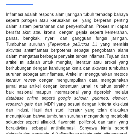
Inflamasi adalah respons alami jaringan tubuh terhadap bahaya
seperti patogen atau kerusakan sel, yang berperan penting
dalam sistem pertahanan dan penyembuhan. Proses ini dapat
bersifat akut atau kronis, dengan gejala seperti kemerahan,
panas, bengkak, nyeri, dan gangguan fungsi jaringan.
Tumbuhan suruhan
(Peperomie pellucida L.)
yang memiliki
aktivitas antiinflamasi berpotensi sebagai pengobatan alami
dalam mengatasi berbagai penyakit terkait inflamasi.Tujuan dari
artikel ini adalah untuk mengkaji literatur atau artikel yang
berhubungan dengan kandungan kimia dan aktivitas tumbuhan
suruhan sebagai antiinflamasi. Artikel ini menggunakan metode
literatur review
dengan mengumpulkan data menggunakan
jurnal atau artikel dengan ketentuan jurnal 10 tahun terakhir
baik nasional maupun internasional yang diperoleh melalui
database online
seperti
google scholar, pubmed, elsevier,
research gate
dan MDPI yang sesuai dengan kriteria eksklusi
dan inklusi. Hasil dari studi literatur yang telah dilakukan
menunjukkan bahwa tumbuhan suruhan mengandung metabolit
sekunder seperti alkaloid, flavonoid, polifenol, dan tanin yang
beraktivitas sebagai antiinflamasi. Senyawa kimia seperti
daidzein
dan
genistein
,
8,9-dimethoxy ellagic acid
, stigmasterol,