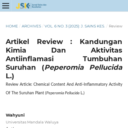
HOME
/
ARCHIVES
/
VOL. 6 NO. 3 (2025): J. SAINS KES.
/
Review
Artikel Review : Kandungan
Kimia Dan Aktivitas
Antiinflamasi Tumbuhan
Suruhan (
Peperomia Pellucida
L.)
Review Article: Chemical Content And Anti-Inflammatory Activity
Of The Suruhan Plant (
Peperomia Pellucida
L.)
Wahyuni
Universitas Mandala Waluya