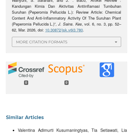
Wahyuni, S. Saranani, and J. . Baco, “Artikel Review :
Kandungan Kimia Dan Aktivitas Antiinflamasi Tumbuhan
Suruhan (Peperomia Pellucida L.): Review Article: Chemical
Content And Anti-Inflammatory Activity Of The Suruhan Plant
(Peperomia Pellucida L.)”,
J. Sains. Kes
, vol. 6, no. 3, pp. 52–
62, Mar. 2026, doi:
10.30872/jsk.v6i3.780
.
MORE CITATION FORMATS
0
0
Similar Articles
Valentina Adimurti Kusumaningtyas, Tia Setiawati, Lia