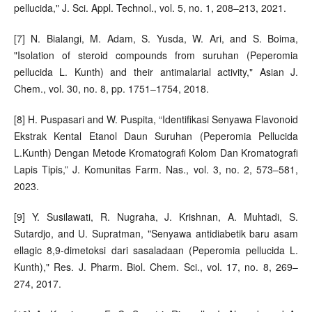
pellucida," J. Sci. Appl. Technol., vol. 5, no. 1, 208–213, 2021.
[7] N. Bialangi, M. Adam, S. Yusda, W. Ari, and S. Boima,
"Isolation of steroid compounds from suruhan (Peperomia
pellucida L. Kunth) and their antimalarial activity," Asian J.
Chem., vol. 30, no. 8, pp. 1751–1754, 2018.
[8] H. Puspasari and W. Puspita, “Identifikasi Senyawa Flavonoid
Ekstrak Kental Etanol Daun Suruhan (Peperomia Pellucida
L.Kunth) Dengan Metode Kromatografi Kolom Dan Kromatografi
Lapis Tipis,” J. Komunitas Farm. Nas., vol. 3, no. 2, 573–581,
2023.
[9] Y. Susilawati, R. Nugraha, J. Krishnan, A. Muhtadi, S.
Sutardjo, and U. Supratman, "Senyawa antidiabetik baru asam
ellagic 8,9-dimetoksi dari sasaladaan (Peperomia pellucida L.
Kunth)," Res. J. Pharm. Biol. Chem. Sci., vol. 17, no. 8, 269–
274, 2017.