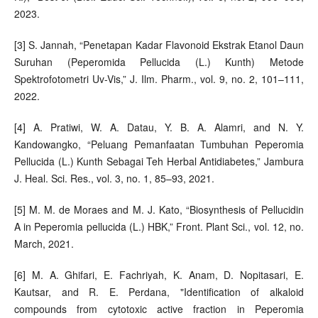
2023.
[3] S. Jannah, “Penetapan Kadar Flavonoid Ekstrak Etanol Daun
Suruhan (Peperomida Pellucida (L.) Kunth) Metode
Spektrofotometri Uv-Vis,” J. Ilm. Pharm., vol. 9, no. 2, 101–111,
2022.
[4] A. Pratiwi, W. A. Datau, Y. B. A. Alamri, and N. Y.
Kandowangko, “Peluang Pemanfaatan Tumbuhan Peperomia
Pellucida (L.) Kunth Sebagai Teh Herbal Antidiabetes,” Jambura
J. Heal. Sci. Res., vol. 3, no. 1, 85–93, 2021.
[5] M. M. de Moraes and M. J. Kato, “Biosynthesis of Pellucidin
A in Peperomia pellucida (L.) HBK,” Front. Plant Sci., vol. 12, no.
March, 2021.
[6] M. A. Ghifari, E. Fachriyah, K. Anam, D. Nopitasari, E.
Kautsar, and R. E. Perdana, "Identification of alkaloid
compounds from cytotoxic active fraction in Peperomia