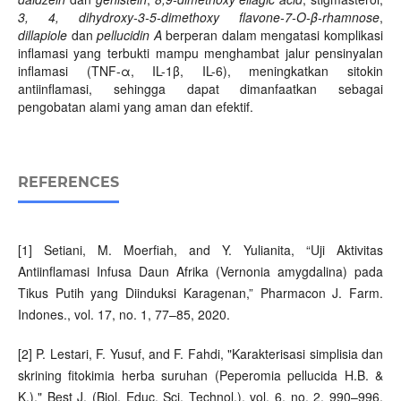
3, 4, dihydroxy-3-5-dimethoxy flavone-7-O-
β
-rhamnose
,
dillapiole
dan
pellucidin A
berperan dalam mengatasi komplikasi
inflamasi yang terbukti mampu menghambat jalur pensinyalan
inflamasi (TNF-α, IL-1β, IL-6), meningkatkan sitokin
antiinflamasi, sehingga dapat dimanfaatkan sebagai
pengobatan alami yang aman dan efektif.
REFERENCES
[1] Setiani, M. Moerfiah, and Y. Yulianita, “Uji Aktivitas
Antiinflamasi Infusa Daun Afrika (Vernonia amygdalina) pada
Tikus Putih yang Diinduksi Karagenan,” Pharmacon J. Farm.
Indones., vol. 17, no. 1, 77–85, 2020.
[2] P. Lestari, F. Yusuf, and F. Fahdi, "Karakterisasi simplisia dan
skrining fitokimia herba suruhan (Peperomia pellucida H.B. &
K.)," Best J. (Biol. Educ. Sci. Technol.), vol. 6, no. 2, 990–996,