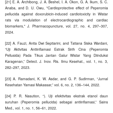
[21] E. A. Archibong, J. A. Beshel, I. A. Okon, G. A. Ikum, S. C.
Anaba, and D. U. Owu, "Cardioprotective effect of Peperomia
pellucida against doxorubicin-induced cardiotoxicity in Wistar
rats via modulation of electrocardiographic and cardiac
biomarkers," J. Pharmacopuncture, vol. 27, no. 4, 297–307,
2024.
[22] A. Fauzi, Anita Dwi Septiarini, and Tatiana Siska Wardani,
“Uji Aktivitas Antiinflamasi Estrak Sirih Cina (Peperomia
Pellusida) Pada Tikus Jantan Galur Wistar Yang Diinduksi
Karagenan,” Detect. J. Inov. Ris. Ilmu Kesehat., vol. 1, no. 3,
282–297, 2023.
[23] A. Ramadani, K. W. Asdar, and G. P. Sudirman, “Jurnal
Kesehatan Yamasi Makassar,” vol. 6, no. 2, 136–144, 2022.
[24] P. R. Nasution, “). Uji efektivitas ekstrak etanol daun
suruhan (Peperomia pellucida) sebagai antiinflamasi,” Sains
Med., vol. 1, no. 1, 56–61, 2022.