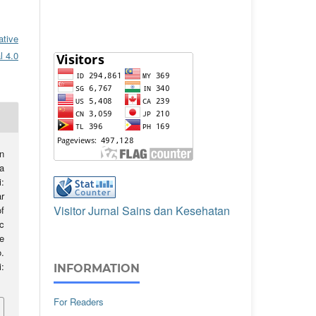
ative
l 4.0
an
a
:
r
Visitor Jurnal Sains dan Kesehatan
f
c
e
o.
:
INFORMATION
For Readers