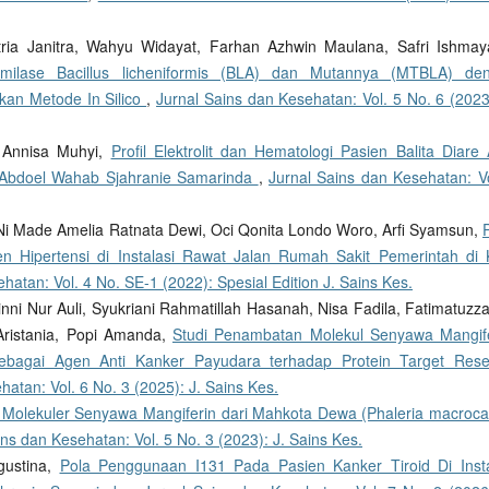
ria Janitra, Wahyu Widayat, Farhan Azhwin Maulana, Safri Ishmay
-Amilase Bacillus licheniformis (BLA) dan Mutannya (MTBLA) de
an Metode In Silico
,
Jurnal Sains dan Kesehatan: Vol. 5 No. 6 (2023
, Annisa Muhyi,
Profil Elektrolit dan Hematologi Pasien Balita Diare 
 Abdoel Wahab Sjahranie Samarinda
,
Jurnal Sains dan Kesehatan: Vo
, Ni Made Amelia Ratnata Dewi, Oci Qonita Londo Woro, Arfi Syamsun,
P
 Hipertensi di Instalasi Rawat Jalan Rumah Sakit Pemerintah di 
hatan: Vol. 4 No. SE-1 (2022): Spesial Edition J. Sains Kes.
i Nur Auli, Syukriani Rahmatillah Hasanah, Nisa Fadila, Fatimatuzza
Aristania, Popi Amanda,
Studi Penambatan Molekul Senyawa Mangife
 sebagai Agen Anti Kanker Payudara terhadap Protein Target Rese
hatan: Vol. 6 No. 3 (2025): J. Sains Kes.
 Molekuler Senyawa Mangiferin dari Mahkota Dewa (Phaleria macroca
ins dan Kesehatan: Vol. 5 No. 3 (2023): J. Sains Kes.
gustina,
Pola Penggunaan I131 Pada Pasien Kanker Tiroid Di Insta