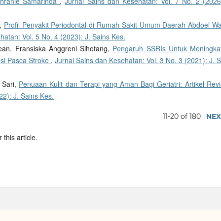
ahranie Samarinda
,
Jurnal Sains dan Kesehatan: Vol. 7 No. 2 (2026)
i,
Profil Penyakit Periodontal di Rumah Sakit Umum Daerah Abdoel W
atan: Vol. 5 No. 4 (2023): J. Sains Kes.
ean, Fransiska Anggreni Sihotang,
Pengaruh SSRIs Untuk Meningka
si Pasca Stroke
,
Jurnal Sains dan Kesehatan: Vol. 3 No. 3 (2021): J. 
 Sari,
Penuaan Kulit dan Terapi yang Aman Bagi Geriatri: Artikel Re
22): J. Sains Kes.
11-20 of 180
NEX
 this article.