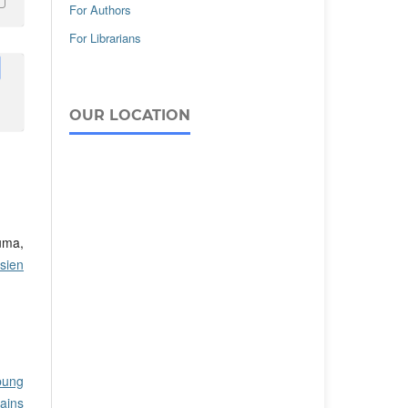
For Authors
For Librarians
OUR LOCATION
uma,
sien
bung
ains