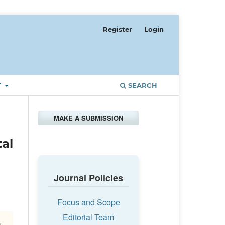
Register
Login
T
SEARCH
MAKE A SUBMISSION
al
Journal Policies
Focus and Scope
Editorial Team