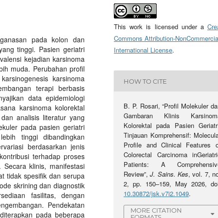
This work is licensed under a
Cre
Commons Attribution-NonCommercia
eganasan pada kolon dan
ang tinggi. Pasien geriatri
International License
.
valensi kejadian karsinoma
ebih muda. Perubahan profil
 karsinogenesis karsinoma
HOW TO CITE
gembangan terapi berbasis
enyajikan data epidemiologi
B. P. Rosari, “Profil Molekuler d
aksana karsinoma kolorektal
Gambaran Klinis Karsinom
dan analisis literatur yang
Kolorektal pada Pasien Geriatri
ekuler pada pasien geriatri
Tinjauan Komprehensif: Molecula
lebih tinggi dibandingkan
Profile and Clinical Features o
variasi berdasarkan jenis
Colorectal Carcinoma inGeriatri
kontribusi terhadap proses
Patients: A Comprehensiv
Secara klinis, manifestasi
Review”,
J. Sains. Kes
, vol. 7, n
t tidak spesifik dan serupa
2, pp. 150–159, May 2026, doi
de skrining dan diagnostik
10.30872/jsk.v7i2.1049
.
rsediaan fasilitas, dengan
engembangan. Pendekatan
MORE CITATION
i diterapkan pada beberapa
FORMATS