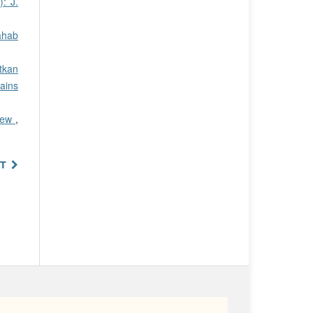
: J.
ahab
tkan
Sains
view
,
T