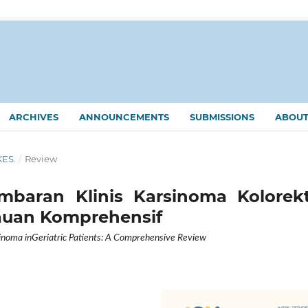
ARCHIVES
ANNOUNCEMENTS
SUBMISSIONS
ABOU
KES.
/
Review
mbaran Klinis Karsinoma Kolorekt
njauan Komprehensif
rcinoma inGeriatric Patients: A Comprehensive Review