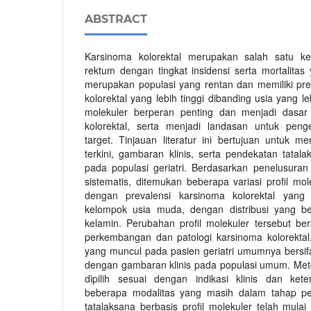
ABSTRACT
Karsinoma kolorektal merupakan salah satu k
rektum dengan tingkat insidensi serta mortalitas y
merupakan populasi yang rentan dan memiliki pre
kolorektal yang lebih tinggi dibanding usia yang l
molekuler berperan penting dan menjadi dasar
kolorektal, serta menjadi landasan untuk pen
target. Tinjauan literatur ini bertujuan untuk m
terkini, gambaran klinis, serta pendekatan tatal
pada populasi geriatri. Berdasarkan penelusuran 
sistematis, ditemukan beberapa variasi profil mol
dengan prevalensi karsinoma kolorektal yang 
kelompok usia muda, dengan distribusi yang ber
kelamin. Perubahan profil molekuler tersebut ber
perkembangan dan patologi karsinoma kolorektal. 
yang muncul pada pasien geriatri umumnya bersifa
dengan gambaran klinis pada populasi umum. Meto
dipilih sesuai dengan indikasi klinis dan kete
beberapa modalitas yang masih dalam tahap p
tatalaksana berbasis profil molekuler telah mula