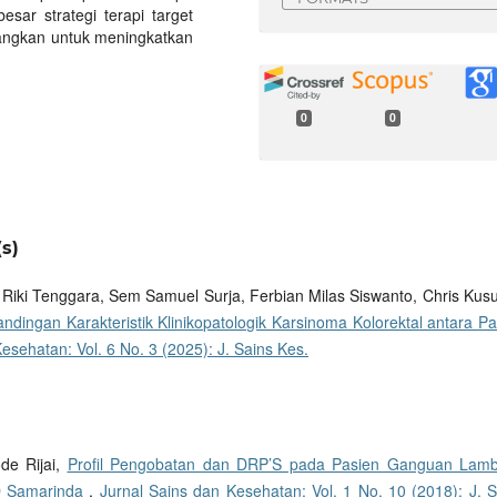
sar strategi terapi target
mbangkan untuk meningkatkan
0
0
s)
, Riki Tenggara, Sem Samuel Surja, Ferbian Milas Siswanto, Chris Kus
ndingan Karakteristik Klinikopatologik Karsinoma Kolorektal antara Pa
esehatan: Vol. 6 No. 3 (2025): J. Sains Kes.
de Rijai,
Profil Pengobatan dan DRP’S pada Pasien Ganguan Lam
UD Samarinda
,
Jurnal Sains dan Kesehatan: Vol. 1 No. 10 (2018): J. S