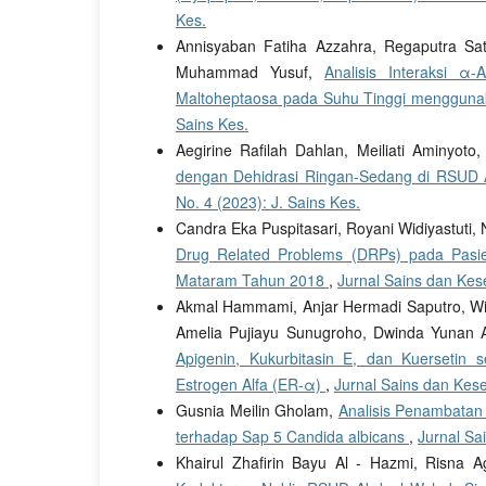
Kes.
Annisyaban Fatiha Azzahra, Regaputra Sat
Muhammad Yusuf,
Analisis Interaksi α
Maltoheptaosa pada Suhu Tinggi menggunak
Sains Kes.
Aegirine Rafilah Dahlan, Meiliati Aminyoto
dengan Dehidrasi Ringan-Sedang di RSUD
No. 4 (2023): J. Sains Kes.
Candra Eka Puspitasari, Royani Widiyastuti
Drug Related Problems (DRPs) pada Pasien
Mataram Tahun 2018
,
Jurnal Sains dan Kese
Akmal Hammami, Anjar Hermadi Saputro, Winn
Amelia Pujiayu Sunugroho, Dwinda Yunan 
Apigenin, Kukurbitasin E, dan Kuersetin
Estrogen Alfa (ER-α)
,
Jurnal Sains dan Kese
Gusnia Meilin Gholam,
Analisis Penambatan
terhadap Sap 5 Candida albicans
,
Jurnal Sa
Khairul Zhafirin Bayu Al - Hazmi, Risna A