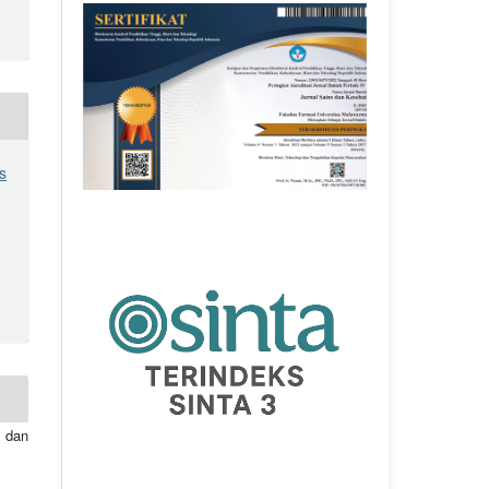
s
 dan