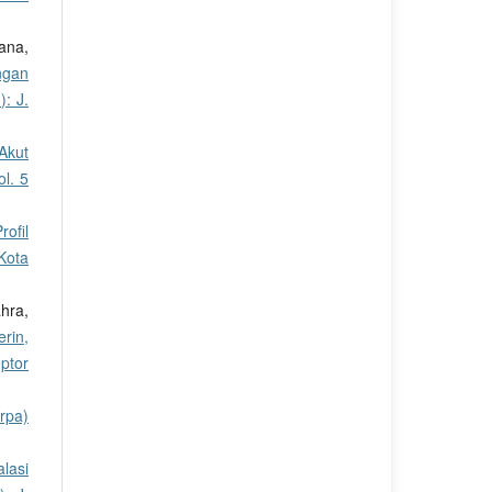
ana,
ngan
): J.
Akut
l. 5
rofil
Kota
hra,
rin,
ptor
rpa)
lasi