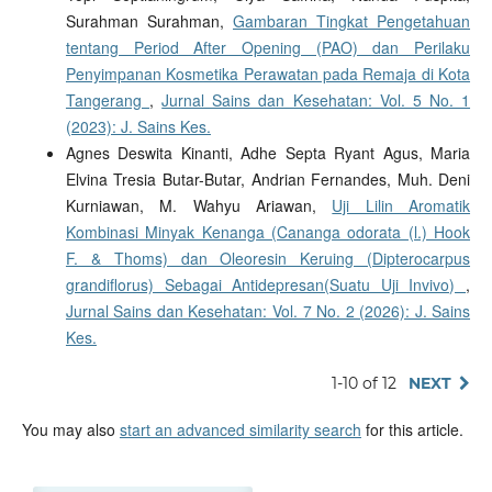
Surahman Surahman,
Gambaran Tingkat Pengetahuan
tentang Period After Opening (PAO) dan Perilaku
Penyimpanan Kosmetika Perawatan pada Remaja di Kota
Tangerang
,
Jurnal Sains dan Kesehatan: Vol. 5 No. 1
(2023): J. Sains Kes.
Agnes Deswita Kinanti, Adhe Septa Ryant Agus, Maria
Elvina Tresia Butar-Butar, Andrian Fernandes, Muh. Deni
Kurniawan, M. Wahyu Ariawan,
Uji Lilin Aromatik
Kombinasi Minyak Kenanga (Cananga odorata (l.) Hook
F. & Thoms) dan Oleoresin Keruing (Dipterocarpus
grandiflorus) Sebagai Antidepresan(Suatu Uji Invivo)
,
Jurnal Sains dan Kesehatan: Vol. 7 No. 2 (2026): J. Sains
Kes.
1-10 of 12
NEXT
You may also
start an advanced similarity search
for this article.