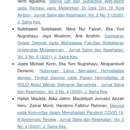
Venti Agustina,
Stigma Diri dan Subjective Well-Being
pada Remaja yang Melahirkan Di Usia Dini Di Kota
Ambon
,
Jurnal Sains dan Kesehatan: Vol. 2 No. 3 (2020):
J. Sains Kes.
Sulistiawati Sulistiawati, Nilna Nur Faizah, Eka Yuni
Nugrahayu, Jaya Mualimin, Arie Ibrahim,
Gambaran
Gejala Depresi pada Mahasiswa Fakultas Kedokteran
Universitas Mulawarman
,
Jurnal Sains dan Kesehatan:
Vol. 3 No. 5 (2021): J. Sains Kes.
Joses Michael Korin, Eka Yuni Nugrahayu, Nirapambudi
Devianto,
Hubungan Lama Menjalani Hemodialisis
dengan Tingkat Depresi pada Pasien Hemodialisis di
RSUD Abdul Wahab Sjahranie Samarinda
,
Jurnal Sains
dan Kesehatan: Vol. 2 No. 4 (2020): J. Sains Kes.
Haifah Maulida, Atika Jatimi, Maulidiyah Junnatul Azizah
Heru, Zainal Munir, Handono Fatkhur Rahman,
Depresi
pada Komunitas dalam Menghadapi Pandemi COVID-19:
A Systematic Review
,
Jurnal Sains dan Kesehatan: Vol. 2
No. 4 (2020): J. Sains Kes.