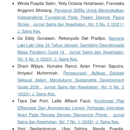
Winda Puspita Salim, Yetty Octavia Hutahaean, Fransiska
Anggreni Sihotang,
Pengaruh SSRIs Untuk Meningkatkan
Independensi Fungsional Pada Pasien Depresi Pasca
Stroke
,
Jurnal Sains dan Kesehatan: Vol. 3 No. 3 (2021):
J. Sains Kes.
Go Eddy Gunawan, Reksoyudo Dwi Pradipo,
Seorang
Laki-Laki Usia 25 Tahun dengan Gambling Disorderpada
Masa Pandemi Covid-19
,
Jurnal Sains dan Kesehatan:
Vol. 5 No. 5 (2023): J. Sains Kes.
Dhani Wijaya, Humaira Ramzi, Azian Firman Saputra,
Ilmiyatul Muhimmah,
Penggunaan Aplikasi Edukasi
Seksual dalam Mendukung Sustainable Development
Goals 2030
,
Jurnal Sains dan Kesehatan: Vol. 5 No. 2
(2023): J. Sains Kes.
Tiara Dwi Putri, Lailla Affianti Fauzi,
Kombinasi Pijat
Effleurage Dan Aromaterapi Lemon Terhadap Intensitas
Nyeri Pada Remaja Dengan Dismenore Primer
,
Jurnal
Sains dan Kesehatan: Vol. 7 No. 1 (2026): J. Sains Kes.
Yopi Septianingrum, Ulya Safrina, Nanda Puspita,