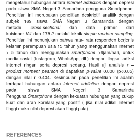
mengetahui hubungan antara
internet addiction
dengan depresi
pada siswa SMA Negeri 3 Samarinda pengguna Smartphone.
Penelitian ini merupakan penelitian deskriptif analitik dengan
subjek 169 siswa SMA Negeri 3 Samarinda dengan
metode
cross-sectional
dan data primer dari
kuisioner
IAT
dan
CDI 2
melalui teknik
simple random sampling
.
Penelitian ini menunjukan bahwa rata- rata responden berjenis
kelamin perempuan usia 15 tahun yang menggunakan internet
> 5 tahun dan menggunakan
smartphone
>6jam/hari, untuk
media sosial (Instagram, WhatsApp, dll.) dengan tingkat adiksi
internet ringan serta depresi sedang. Hasil uji analisis
r –
product moment pearson
di dapatkan
p-value
0.000 (p<0.05)
dengan nilai r 0.404. Kesimpulan pada penelitian ini adalah
terdapat hubungan antara
internet addiction
dengan depresi
pada siswa SMA Negeri 3 Samarinda
Pengguna
Smartphone
dengan kekuatan hubungan yang cukup
kuat dan arah korelasi yang positif ( jika nilai adiksi internet
tinggi maka nilai depresi akan tinggi pula).
REFERENCES