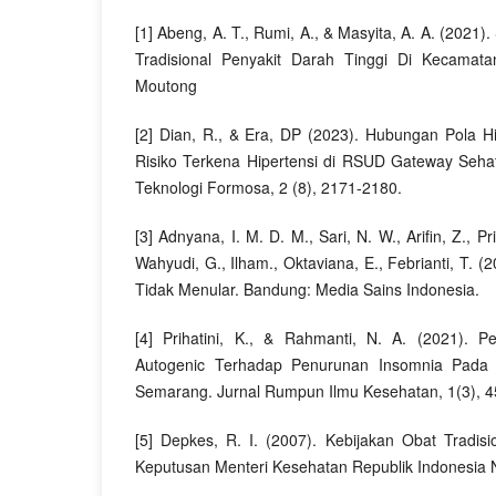
[1] Abeng, A. T., Rumi, A., & Masyita, A. A. (2021)
Tradisional Penyakit Darah Tinggi Di Kecamat
Moutong
[2] Dian, R., & Era, DP (2023). Hubungan Pola 
Risiko Terkena Hipertensi di RSUD Gateway Seha
Teknologi Formosa, 2 (8), 2171-2180.
[3] Adnyana, I. M. D. M., Sari, N. W., Arifin, Z., Pr
Wahyudi, G., Ilham., Oktaviana, E., Febrianti, T. (
Tidak Menular. Bandung: Media Sains Indonesia.
[4] Prihatini, K., & Rahmanti, N. A. (2021). P
Autogenic Terhadap Penurunan Insomnia Pada P
Semarang. Jurnal Rumpun Ilmu Kesehatan, 1(3), 4
[5] Depkes, R. I. (2007). Kebijakan Obat Tradis
Keputusan Menteri Kesehatan Republik Indonesia 