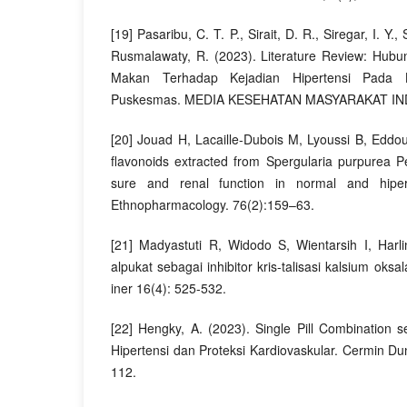
[19] Pasaribu, C. T. P., Sirait, D. R., Siregar, I. Y.,
Rusmalawaty, R. (2023). Literature Review: Hub
Makan Terhadap Kejadian Hipertensi Pada L
Puskesmas. MEDIA KESEHATAN MASYARAKAT INDO
[20] Jouad H, Lacaille-Dubois M, Lyoussi B, Eddou
flavonoids extracted from Spergularia purpurea Pe
sure and renal function in normal and hipert
Ethnopharmacology. 76(2):159–63.
[21] Madyastuti R, Widodo S, Wientarsih I, Har
alpukat sebagai inhibitor kris-talisasi kalsium oksal
iner 16(4): 525-532.
[22] Hengky, A. (2023). Single Pill Combination 
Hipertensi dan Proteksi Kardiovaskular. Cermin Du
112.