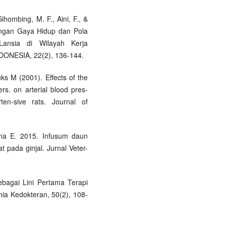
 Sihombing, M. F., Aini, F., &
ungan Gaya Hidup dan Pola
ansia di Wilayah Kerja
NESIA, 22(2), 136-144.
ks M (2001). Effects of the
rs. on arterial blood pres-
en-sive rats. Journal of
lina E. 2015. Infusum daun
at pada ginjal. Jurnal Veter-
sebagai Lini Pertama Terapi
nia Kedokteran, 50(2), 108-