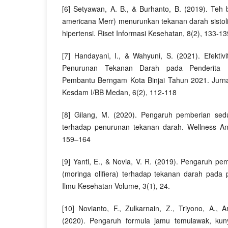
[6] Setyawan, A. B., & Burhanto, B. (2019). Teh
americana Merr) menurunkan tekanan darah sistoli
hipertensi. Riset Informasi Kesehatan, 8(2), 133-13
[7] Handayani, I., & Wahyuni, S. (2021). Efektiv
Penurunan Tekanan Darah pada Penderita H
Pembantu Berngam Kota Binjai Tahun 2021. Jurna
Kesdam I/BB Medan, 6(2), 112-118
[8] Gilang, M. (2020). Pengaruh pemberian sed
terhadap penurunan tekanan darah. Wellness An
159–164
[9] Yanti, E., & Novia, V. R. (2019). Pengaruh p
(moringa olifiera) terhadap tekanan darah pada p
Ilmu Kesehatan Volume, 3(1), 24.
[10] Novianto, F., Zulkarnain, Z., Triyono, A., Ar
(2020). Pengaruh formula jamu temulawak, kun