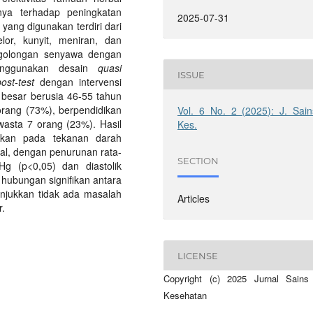
ya terhadap peningkatan
2025-07-31
 yang digunakan terdiri dari
lor, kunyit, meniran, dan
 golongan senyawa dengan
 menggunakan desain
quasi
ISSUE
ost-test
dengan intervensi
 besar berusia 46-55 tahun
orang (73%), berpendidikan
Vol. 6 No. 2 (2025): J. Sain
wasta 7 orang (23%). Hasil
Kes.
fikan pada tekanan darah
bal, dengan penurunan rata-
SECTION
Hg (p<0,05) dan diastolik
 hubungan signifikan antara
unjukkan tidak ada masalah
Articles
r.
LICENSE
Copyright (c) 2025 Jurnal Sains
Kesehatan