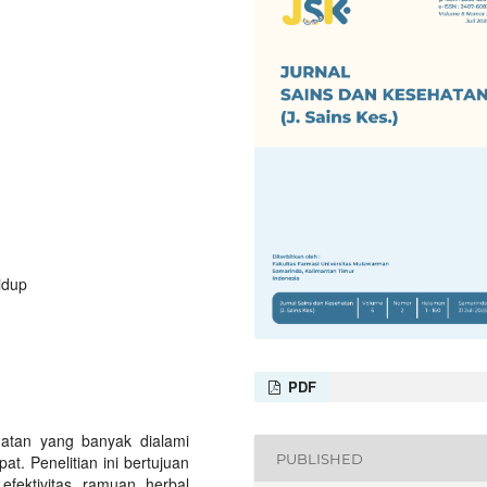
idup
PDF
hatan yang banyak dialami
PUBLISHED
. Penelitian ini bertujuan
efektivitas ramuan herbal