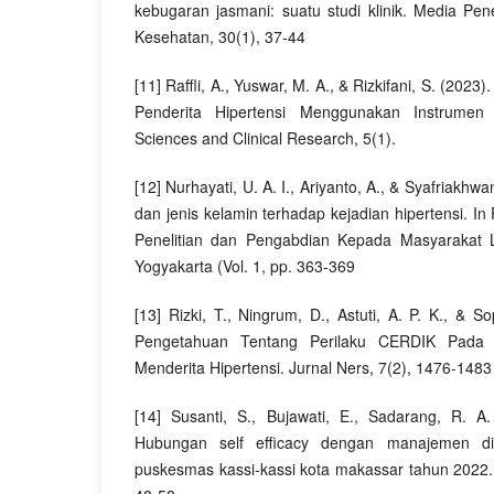
kebugaran jasmani: suatu studi klinik. Media P
Kesehatan, 30(1), 37-44
[11] Raffli, A., Yuswar, M. A., & Rizkifani, S. (202
Penderita Hipertensi Menggunakan Instrumen 
Sciences and Clinical Research, 5(1).
[12] Nurhayati, U. A. I., Ariyanto, A., & Syafriakhw
dan jenis kelamin terhadap kejadian hipertensi. In
Penelitian dan Pengabdian Kepada Masyarakat L
Yogyakarta (Vol. 1, pp. 363-369
[13] Rizki, T., Ningrum, D., Astuti, A. P. K., & 
Pengetahuan Tentang Perilaku CERDIK Pada
Menderita Hipertensi. Jurnal Ners, 7(2), 1476-1483
[14] Susanti, S., Bujawati, E., Sadarang, R. A
Hubungan self efficacy dengan manajemen diri
puskesmas kassi-kassi kota makassar tahun 2022. 