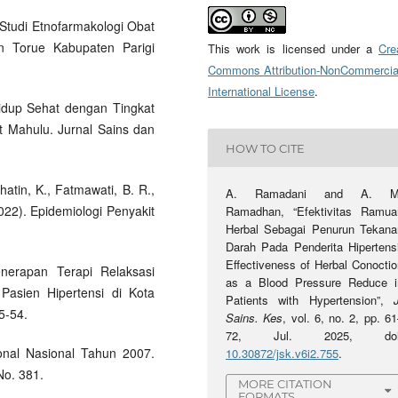
. Studi Etnofarmakologi Obat
an Torue Kabupaten Parigi
This work is licensed under a
Cre
Commons Attribution-NonCommercia
International License
.
Hidup Sehat dengan Tingkat
t Mahulu. Jurnal Sains dan
HOW TO CITE
ihatin, K., Fatmawati, B. R.,
A. Ramadani and A. M
2022). Epidemiologi Penyakit
Ramadhan, “Efektivitas Ramua
Herbal Sebagai Penurun Tekana
Darah Pada Penderita Hipertensi
Effectiveness of Herbal Conoctio
enerapan Terapi Relaksasi
as a Blood Pressure Reduce i
asien Hipertensi di Kota
Patients with Hypertension”,
5-54.
Sains. Kes
, vol. 6, no. 2, pp. 6
72, Jul. 2025, doi
ional Nasional Tahun 2007.
10.30872/jsk.v6i2.755
.
No. 381.
MORE CITATION
FORMATS