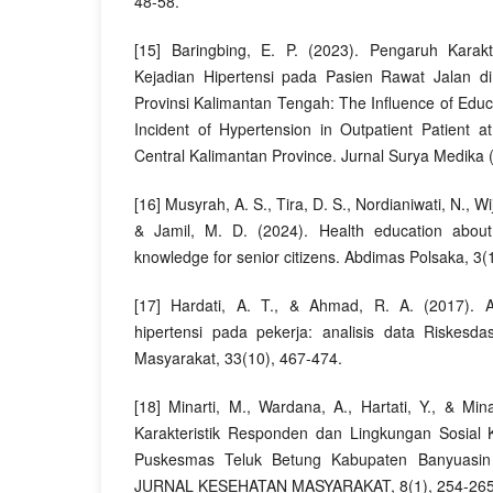
48-58.
[15] Baringbing, E. P. (2023). Pengaruh Karakt
Kejadian Hipertensi pada Pasien Rawat Jalan d
Provinsi Kalimantan Tengah: The Influence of Educa
Incident of Hypertension in Outpatient Patient 
Central Kalimantan Province. Jurnal Surya Medika 
[16] Musyrah, A. S., Tira, D. S., Nordianiwati, N., Wi
& Jamil, M. D. (2024). Health education about
knowledge for senior citizens. Abdimas Polsaka, 3(1
[17] Hardati, A. T., & Ahmad, R. A. (2017). Ak
hipertensi pada pekerja: analisis data Riskesd
Masyarakat, 33(10), 467-474.
[18] Minarti, M., Wardana, A., Hartati, Y., & Min
Karakteristik Responden dan Lingkungan Sosial 
Puskesmas Teluk Betung Kabupaten Banyuasi
JURNAL KESEHATAN MASYARAKAT, 8(1), 254-265