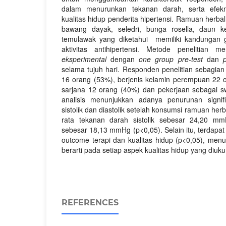
dalam menurunkan tekanan darah, serta efekn
kualitas hidup penderita hipertensi. Ramuan herbal
bawang dayak, seledri, bunga rosella, daun ke
temulawak yang diketahui memiliki kandungan
aktivitas antihipertensi. Metode penelitian
eksperimental
dengan
one group pre-test
dan
p
selama tujuh hari. Responden penelitian sebagian
16 orang (53%), berjenis kelamin perempuan 22 
sarjana 12 orang (40%) dan pekerjaan sebagai s
analisis menunjukkan adanya penurunan signi
sistolik dan diastolik setelah konsumsi ramuan her
rata tekanan darah sistolik sebesar 24,20 mm
sebesar 18,13 mmHg (p<0,05). Selain itu, terdapat
outcome terapi dan kualitas hidup (p<0,05), men
berarti pada setiap aspek kualitas hidup yang diuku
REFERENCES