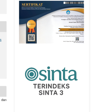
s
 dan