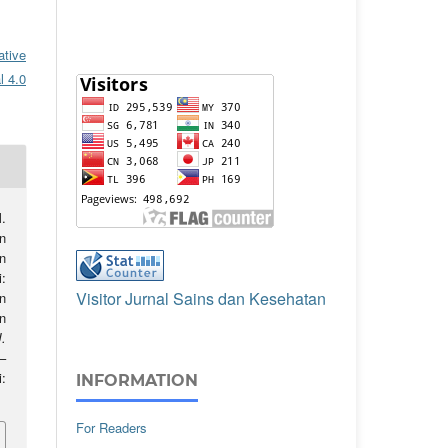
ative
l 4.0
.
n
n
:
Visitor Jurnal Sains dan Kesehatan
n
n
J.
1–
:
INFORMATION
For Readers