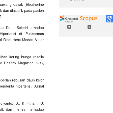
 bawang dayak (Eleutherine
k dan diastolik pada pasien
9.
0
0
itas Daun Seledri terhadap
ipertensi di Puskesmas
l Riset Hesti Medan Akper
uhan kering bunga rosella
d Healthy Magazine, 2(1),
emberian rebusan daun kelor
enderita hipertensi. Jurnal
diyanto, D., & Fitriani, U.
yit, dan meniran terhadap