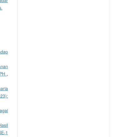
adar
s.
hadap
anan
DPPH
,
aria
23):
agai
Hasil
SE-1