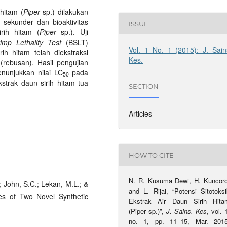
 hitam (
Piper
sp.) dilakukan
 sekunder dan bioaktivitas
ISSUE
rih hitam (
Piper
sp.). Uji
imp Lethality Test
(BSLT)
Vol. 1 No. 1 (2015): J. Sain
ih hitam telah diekstraksi
Kes.
rebusan). Hasil pengujian
enunjukkan nilai LC
pada
50
strak daun sirih hitam tua
SECTION
Articles
HOW TO CITE
N. R. Kusuma Dewi, H. Kuncoro
.; John, S.C.; Lekan, M.L.; &
and L. Rijai, “Potensi Sitotoksi
ies of Two Novel Synthetic
Ekstrak Air Daun Sirih Hita
(Piper sp.)”,
J. Sains. Kes
, vol. 
no. 1, pp. 11–15, Mar. 2015