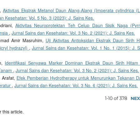
n,
Aktivitas Ekstrak Metanol Daun Alang-Alang (Imperata cylindrica (L.
an Kesehatan: Vol. 5 No. 3 (2023): J. Sains Kes.
ndriani,
Aktivitas Neuroprotektan Teh Celup Daun Sisik Naga (Pyrr
ensia
,
Jurnal Sains dan Kesehatan: Vol. 3 No. 2 (2021): J. Sains Kes.
ammad Amir Masruhim,
Uji Aktivitas Antioksidan Ekstrak Daun Sirih H
icryl hydrazyl)
,
Jurnal Sains dan Kesehatan: Vol. 1 No. 1 (2015): J. S
im,
Identifikasi Senyawa Marker Dominan Ekstrak Daun Sirih Hitam
i Tanam
,
Jurnal Sains dan Kesehatan: Vol. 3 No. 2 (2021): J. Sains Kes.
h Arafat,
Efek Pemberian Hydrotherapy untuk Menurunkan Tekanan D
eratur
,
Jurnal Sains dan Kesehatan: Vol. 3 No. 6 (2021): J. Sains Kes.
1-10 of 378
NEX
 this article.