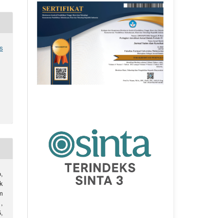
s
,
k
m
1,
,