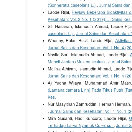
(Sonneratia caseolaris L.)
,
Jurnal Sains dan 
Laode Rijai,
Reviuw Beberapa Bioaktivitas
Kesehatan: Vol. 2 No. 1 (2019): J. Sains Kes.
Siti Hasanah, Islamudin Ahmad, Laode Rija
caseolaris L.)
,
Jurnal Sains dan Kesehatan: V
Whenny, Rolan Rusli, Laode Rijai,
Aktivit
Jurnal Sains dan Kesehatan: Vol. 1 No. 4 (20
Novita Sari, Islamudin Ahmad, Laode Rijai,
A
Mencit Jantan (Mus musculus)
,
Jurnal Sains
Meilisa Athiyah, Islamudin Ahmad, Laode Rij
Jurnal Sains dan Kesehatan: Vol. 1 No. 4 (20
Aji Yudha Wijaya, Muhammad Amir Masr
(Lantana camara Linn) Pada Tikus Putih (Ra
Kes.
Nur Masyithah Zamruddin, Herman Herman, 
,
Jurnal Sains dan Kesehatan: Vol. 1 No. 1 (2
Mira Susanti, Hadi Kuncoro, Laode Rijai,
U
Terhadap Larva Nyamuk Culex sp.
,
Jurnal S