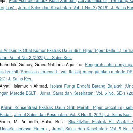
ijai,
Efek Ekstrak Tanduk Rusa Sambar (Cervus unicolor) Terhadap K
ergicus)
,
Jurnal Sains dan Kesehatan: Vol. 1 No. 2 (2015): J. Sains Ke
tas Antiseptik Obat Kumur Ekstrak Daun Sirih Hijau (Piper betle L.) Ter
an: Vol. 4 No. 3 (2022): J. Sains Kes.
Burhanuddin Gumay, Grace Nathania Agustine,
Pengaruh suhu penyimp
strak brokoli (Brassica oleracea L. var. italica) menggunakan metode 
26): J. Sains Kes.
 Aryati, Islamudin Ahmad,
Isolasi Fungi Endofit Batang Bajakah (Unc
dengan Metode BSLT
,
Jurnal Sains dan Kesehatan: Vol. 5 No. SE-1 (20
,
Kajian Konsentrasi Ekstrak Daun Sirih Merah (Piper crocatum) seb
 Padat
,
Jurnal Sains dan Kesehatan: Vol. 3 No. 6 (2021): J. Sains Kes.
 Gama, M. Arifuddin, Rolan Rusli,
Bioaktivitas Ekstrak Etil Asetat 
(Uncaria nervosa Elmer.)
,
Jurnal Sains dan Kesehatan: Vol. 5 No. 