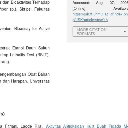
r dan Bioaktivitas Terhadap
Accessed: Aug. 07, 2026
[Online]. Available
per sp.). Skripsi, Fakultas
https://jsk.ff.unmul.ac.id/index.ph
p/JSK/article/view/16
venient Bioassay for Active
MORE CITATION
FORMATS
Ekstrak Etanol Daun Sukun
imp Lethality Test (BSLT).
arang.
i Pengembangan Obat Bahan
n dan Harapan. Universitas
s)
a Fitriani, Laode Rijai,
Aktivitas Antioksidan Kulit Buah Pidada M