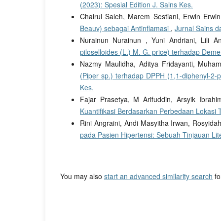
(2023): Spesial Edition J. Sains Kes.
Chairul Saleh, Marem Sestiani, Erwin Erwi
Beauv) sebagai Antinflamasi
,
Jurnal Sains d
Nurainun Nurainun , Yuni Andriani, Lili A
piloselloides (L.) M. G. price) terhadap Dem
Nazmy Maulidha, Aditya Fridayanti, Muh
(Piper sp.) terhadap DPPH (1,1-diphenyl-2-p
Kes.
Fajar Prasetya, M Arifuddin, Arsyik Ibrah
Kuantifikasi Berdasarkan Perbedaan Lokas
Rini Angraini, Andi Masyitha Irwan, Rosyida
pada Pasien Hipertensi: Sebuah Tinjauan Lit
You may also
start an advanced similarity search
for