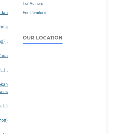
For Authors
 dan
For Librarians
atia
OUR LOCATION
eng)
,
Pada
 L.)
,
ekan
Sains
s L.)
ott)