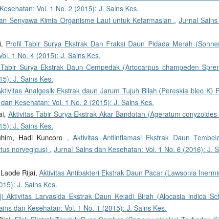
Kesehatan: Vol. 1 No. 2 (2015): J. Sains Kes.
 dan Senyawa Kimia Organisme Laut untuk Kefarmasian
,
Jurnal Sains
i,
Profil Tabir Surya Ekstrak Dan Fraksi Daun Pidada Merah (Sonner
ol. 1 No. 4 (2015): J. Sains Kes.
as Tabir Surya Ekstrak Daun Cempedak (Artocarpus champeden Spr
15): J. Sains Kes.
ktivitas Analgesik Ekstrak daun Jarum Tujuh Bilah (Pereskia bleo K) 
 dan Kesehatan: Vol. 1 No. 2 (2015): J. Sains Kes.
ai,
Aktivitas Tabir Surya Ekstrak Akar Bandotan (Ageratum conyzoides
15): J. Sains Kes.
uhim, Hadi Kuncoro ,
Aktivitas Antiinflamasi Ekstrak Daun Tembel
ttus norvegicus)
,
Jurnal Sains dan Kesehatan: Vol. 1 No. 6 (2016): J. 
Laode Rijai,
Aktivitas Antibakteri Ekstrak Daun Pacar (Lawsonia Inermi
015): J. Sains Kes.
ji Aktivitas Larvasida Ekstrak Daun Keladi Birah (Alocasia indica Sch
ains dan Kesehatan: Vol. 1 No. 1 (2015): J. Sains Kes.