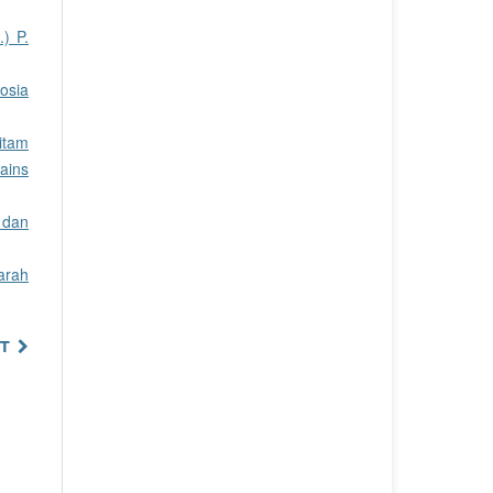
) P.
osia
itam
ains
 dan
arah
T