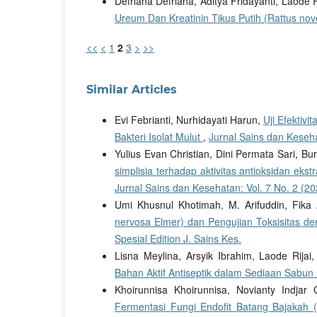
Defriana Defriana, Aditya Fridayanti, Laode R
Ureum Dan Kreatinin Tikus Putih (Rattus nov
<<
<
1
2
3
>
>>
Similar Articles
Evi Febrianti, Nurhidayati Harun,
Uji Efektivi
Bakteri Isolat Mulut
,
Jurnal Sains dan Kesehat
Yulius Evan Christian, Dini Permata Sari, 
simplisia terhadap aktivitas antioksidan ek
Jurnal Sains dan Kesehatan: Vol. 7 No. 2 (20
Umi Khusnul Khotimah, M. Arifuddin, Fika
nervosa Elmer) dan Pengujian Toksisitas 
Spesial Edition J. Sains Kes.
Lisna Meylina, Arsyik Ibrahim, Laode Rijai
Bahan Aktif Antiseptik dalam Sediaan Sabun
Khoirunnisa Khoirunnisa, Novianty Indjar
Fermentasi Fungi Endofit Batang Bajakah 