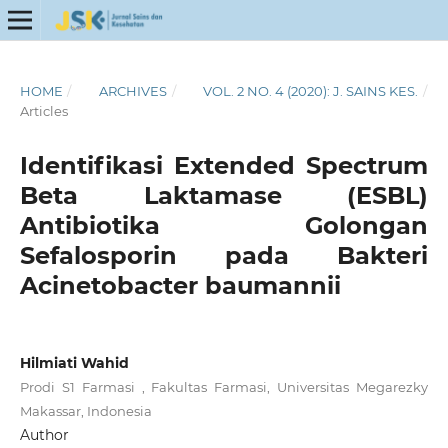
HOME
/
ARCHIVES
/
VOL. 2 NO. 4 (2020): J. SAINS KES.
/
Articles
Identifikasi Extended Spectrum
Beta Laktamase (ESBL)
Antibiotika Golongan
Sefalosporin pada Bakteri
Acinetobacter baumannii
Hilmiati Wahid
Prodi S1 Farmasi , Fakultas Farmasi, Universitas Megarezky
Makassar, Indonesia
Author