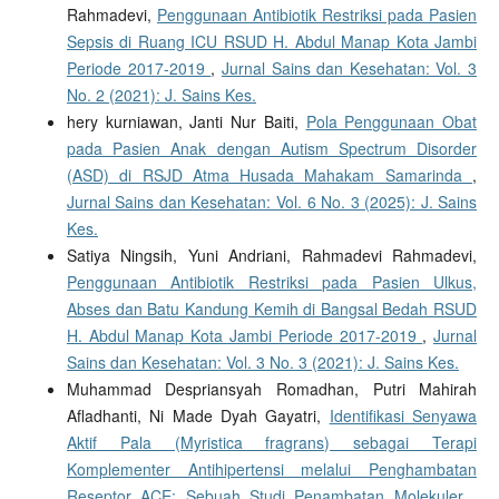
Rahmadevi,
Penggunaan Antibiotik Restriksi pada Pasien
Sepsis di Ruang ICU RSUD H. Abdul Manap Kota Jambi
Periode 2017-2019
,
Jurnal Sains dan Kesehatan: Vol. 3
No. 2 (2021): J. Sains Kes.
hery kurniawan, Janti Nur Baiti,
Pola Penggunaan Obat
pada Pasien Anak dengan Autism Spectrum Disorder
(ASD) di RSJD Atma Husada Mahakam Samarinda
,
Jurnal Sains dan Kesehatan: Vol. 6 No. 3 (2025): J. Sains
Kes.
Satiya Ningsih, Yuni Andriani, Rahmadevi Rahmadevi,
Penggunaan Antibiotik Restriksi pada Pasien Ulkus,
Abses dan Batu Kandung Kemih di Bangsal Bedah RSUD
H. Abdul Manap Kota Jambi Periode 2017-2019
,
Jurnal
Sains dan Kesehatan: Vol. 3 No. 3 (2021): J. Sains Kes.
Muhammad Despriansyah Romadhan, Putri Mahirah
Afladhanti, Ni Made Dyah Gayatri,
Identifikasi Senyawa
Aktif Pala (Myristica fragrans) sebagai Terapi
Komplementer Antihipertensi melalui Penghambatan
Reseptor ACE: Sebuah Studi Penambatan Molekuler
,