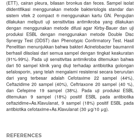
(ETT), cairan pleura, bilasan bronkus dan feces. Sampel isolat
diidentifikasi menggunakan metode bakteriologis standar dan
sistem vitek 2 compact ® menggunakan kartu GN. Pengujian
dilakukan meliputi uji sensitivitas antimikroba yang dilakukan
dengan menggunakan metode difusi agar Kirby-Bauer dan uji
produksi ESBL dengan menggunakan metode Double Disc
Synergy Test (DDST) dan Phenotypic Confirmatory Test. Hasil
Penelitian menunjukkan bahwa bakteri Acinetobacter baumannii
berhasil diisolasi dari semua sampel dengan tingkat keakuratan
(91%-99%). Pada uji sensitivitas antimikroba ditemukan bahwa
dari 50 sampel klinik yang diuji terhadap antibiotika golongan
sefalosporin, yang telah mengalami resistensi secara berurutan
dari yang terbesar adalah Cefotaxime 22 sampel (44%),
Ceftazidime 20 sampel (40%), Ceftriaxone 20 sampel (40 %),
dan Cefepime 19 sampel (38%). Pada uji produksi ESBL
ditemukan 9 sampel (18%) positif ESBL pada antibiotika
ceftazidime+As.Klavulanat, 9 sampel (18%) positif ESBL pada
antibiotika cefotaxime+As.Klavulanat (30 μg/10 μg).
REFERENCES