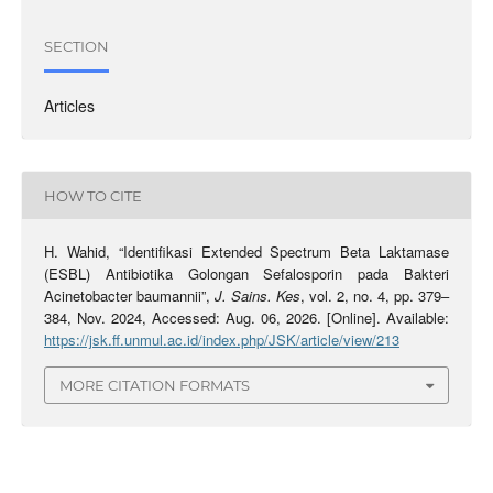
SECTION
Articles
HOW TO CITE
H. Wahid, “Identifikasi Extended Spectrum Beta Laktamase
(ESBL) Antibiotika Golongan Sefalosporin pada Bakteri
Acinetobacter baumannii”,
J. Sains. Kes
, vol. 2, no. 4, pp. 379–
384, Nov. 2024, Accessed: Aug. 06, 2026. [Online]. Available:
https://jsk.ff.unmul.ac.id/index.php/JSK/article/view/213
MORE CITATION FORMATS