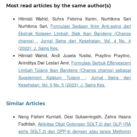
Most read articles by the same author(s)
Hilmiati Wahid, Suhra Febrina Karim, Nurhikma Sari
Nurhikma Sari,
Formulasi Sediaan Krim Anti-aging dari
Ekstrak Kolagen Limbah Sisik Ikan Bandeng (Chanos
chanos)
,
Jurnal Sains dan Kesehatan: Vol. 4 No. 4
(2022): J. Sains Kes.
Hilmiati Wahid, Andi Juaela Yustisi, Prayitno Prayitno,
Aninditya Dwi Lestari Amir,
Formulasi Serbuk Effervescent
Limbah Tulang Ikan Bandeng (Chanos chanos) sebagai
Supplement Kalsium Tulang
,
Jurnal Sains dan
Kesehatan: Vol. 5 No. 5 (2023): J. Sains Kes.
Similar Articles
Neng Fisheri Kurniati, Desi Sukaeningsih, Zahra Hasna
Fadhilah,
Aktivitas Obat Golongan SGLT-2i dan GLP-1RA
serta SGLT-2i dan DPP-4i dengan atau tanpa Metfomin