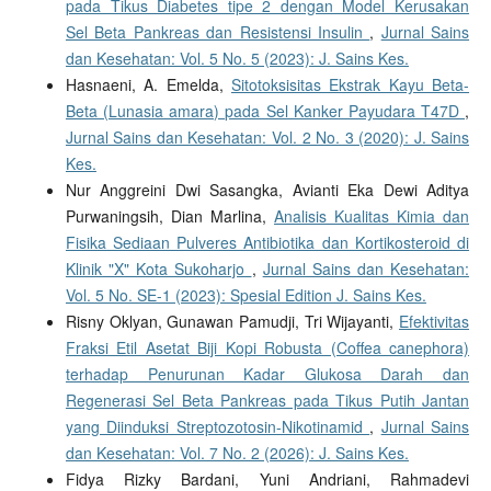
pada Tikus Diabetes tipe 2 dengan Model Kerusakan
Sel Beta Pankreas dan Resistensi Insulin
,
Jurnal Sains
dan Kesehatan: Vol. 5 No. 5 (2023): J. Sains Kes.
Hasnaeni, A. Emelda,
Sitotoksisitas Ekstrak Kayu Beta-
Beta (Lunasia amara) pada Sel Kanker Payudara T47D
,
Jurnal Sains dan Kesehatan: Vol. 2 No. 3 (2020): J. Sains
Kes.
Nur Anggreini Dwi Sasangka, Avianti Eka Dewi Aditya
Purwaningsih, Dian Marlina,
Analisis Kualitas Kimia dan
Fisika Sediaan Pulveres Antibiotika dan Kortikosteroid di
Klinik "X" Kota Sukoharjo
,
Jurnal Sains dan Kesehatan:
Vol. 5 No. SE-1 (2023): Spesial Edition J. Sains Kes.
Risny Oklyan, Gunawan Pamudji, Tri Wijayanti,
Efektivitas
Fraksi Etil Asetat Biji Kopi Robusta (Coffea canephora)
terhadap Penurunan Kadar Glukosa Darah dan
Regenerasi Sel Beta Pankreas pada Tikus Putih Jantan
yang Diinduksi Streptozotosin-Nikotinamid
,
Jurnal Sains
dan Kesehatan: Vol. 7 No. 2 (2026): J. Sains Kes.
Fidya Rizky Bardani, Yuni Andriani, Rahmadevi