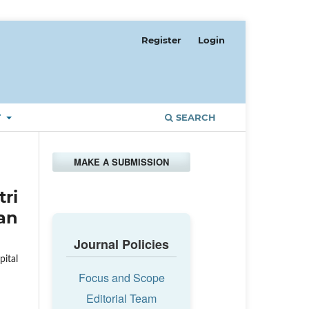
Register
Login
T
SEARCH
MAKE A SUBMISSION
ri
an
Journal Policies
pital
Focus and Scope
Editorial Team