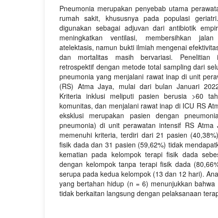
Pneumonia merupakan penyebab utama perawatan
rumah sakit, khususnya pada populasi geriatri
digunakan sebagai adjuvan dari antibiotik emp
meningkatkan ventilasi, membersihkan jal
atelektasis, namun bukti ilmiah mengenai efektiv
dan mortalitas masih bervariasi. Penelitian 
retrospektif dengan metode total sampling dari sel
pneumonia yang menjalani rawat inap di unit pera
(RS) Atma Jaya, mulai dari bulan Januari 20
Kriteria inklusi meliputi pasien berusia >60 
komunitas, dan menjalani rawat inap di ICU RS At
eksklusi merupakan pasien dengan pneumonia
pneumonia) di unit perawatan intensif RS Atma
memenuhi kriteria, terdiri dari 21 pasien (40,38
fisik dada dan 31 pasien (59,62%) tidak mendapatk
kematian pada kelompok terapi fisik dada seb
dengan kelompok tanpa terapi fisik dada (80,66
serupa pada kedua kelompok (13 dan 12 hari). Ana
yang bertahan hidup (n = 6) menunjukkan bahwa pe
tidak berkaitan langsung dengan pelaksanaan terapi