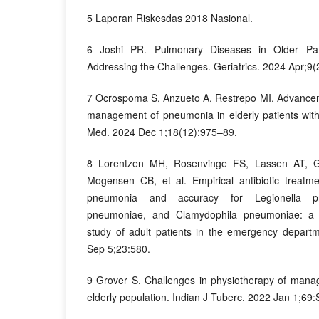
5 Laporan Riskesdas 2018 Nasional.
6 Joshi PR. Pulmonary Diseases in Older Pat
Addressing the Challenges. Geriatrics. 2024 Apr;9(
7 Ocrospoma S, Anzueto A, Restrepo MI. Advancem
management of pneumonia in elderly patients wi
Med. 2024 Dec 1;18(12):975–89.
8 Lorentzen MH, Rosenvinge FS, Lassen AT, 
Mogensen CB, et al. Empirical antibiotic treatm
pneumonia and accuracy for Legionella p
pneumoniae, and Clamydophila pneumoniae: a de
study of adult patients in the emergency depart
Sep 5;23:580.
9 Grover S. Challenges in physiotherapy of manag
elderly population. Indian J Tuberc. 2022 Jan 1;69