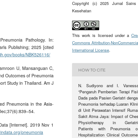
Copyright (c) 2025 Jurnal Sains
Kesehatan
This work is licensed under a
Cre
Pneumonia Pathology. In:
Commons Attribution-NonCommercia
arls Publishing; 2025 [cited
International License
.
.nih.gov/books/NBK526116/
hamroon U, Mansanguan C,
HOW TO CITE
, and Outcomes of Pneumonia
hort Study in Thailand. Am J
N. Sudiyono and I. Vanessa
“Pengaruh Pemberian Terapi Fisi
Dada pada Pasien Geriatri denga
ed Pneumonia in the Asia-
Pneumonia terhadap Luaran Klini
di Unit Perawatan Intensif Ruma
Dec;37(6):839–54.
Sakit Atma Jaya: Impact of Ches
Physiotherapy in Geriatri
ata [Internet]. 2019 Nov 1
Patients with Pneumonia o
ldindata.org/pneumonia
Hospitalization Clinical Outcome