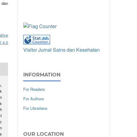
 dan
ative
l 4.0
Visitor Jurnal Sains dan Kesehatan
INFORMATION
,
For Readers
k
n
For Authors
s
For Librarians
h
t
c
n
s
OUR LOCATION