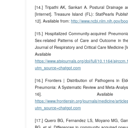
[14.] Tripathi AK, Sankari A. Postural Drainage an
[Internet]. Treasure Island (FL): StatPearls Publi
12]. Available from:
http://www.ncbi.nlm.nih.gov/b
[15.] Hospitalized Community-acquired Pneumonia
Sex-related Patterns of Care and Outcome in th
Journal of Respiratory and Critical Care Medicine [In
Available
https://www.atsjournals.org/doi/full/10.1164/ajrcc
utm_source=chatgpt.com
[16.] Frontiers | Distribution of Pathogens in El
Pneumonia: A Systematic Review and Meta-Analysis 
16]. Availabl
https://www.frontiersin.org/journals/medicine/artic
utm_source=chatgpt.com
[17.] Quero BG, Fernandez LS, Moyano MG, Garri
BG, et al. Differences in community acquired pne