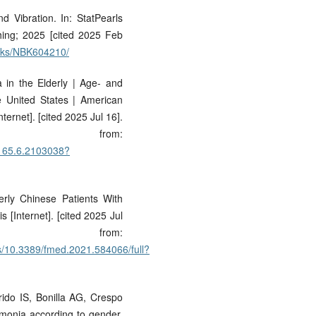
d Vibration. In: StatPearls
shing; 2025 [cited 2025 Feb
ooks/NBK604210/
 in the Elderly | Age- and
e United States | American
ternet]. [cited 2025 Jul 16].
 from:
m.165.6.2103038?
derly Chinese Patients With
[Internet]. [cited 2025 Jul
e from:
les/10.3389/fmed.2021.584066/full?
do IS, Bonilla AG, Crespo
umonia according to gender.