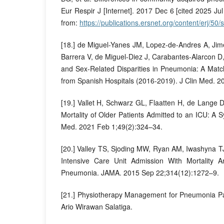
Eur Respir J [Internet]. 2017 Dec 6 [cited 2025 Jul
from:
https://publications.ersnet.org/content/erj/5
[18.] de Miguel-Yanes JM, Lopez-de-Andres A, Ji
Barrera V, de Miguel-Diez J, Carabantes-Alarcon D,
and Sex-Related Disparities in Pneumonia: A Matc
from Spanish Hospitals (2016-2019). J Clin Med. 2
[19.] Vallet H, Schwarz GL, Flaatten H, de Lange 
Mortality of Older Patients Admitted to an ICU: A 
Med. 2021 Feb 1;49(2):324–34.
[20.] Valley TS, Sjoding MW, Ryan AM, Iwashyna T
Intensive Care Unit Admission With Mortality 
Pneumonia. JAMA. 2015 Sep 22;314(12):1272–9.
[21.] Physiotherapy Management for Pneumonia Pat
Ario Wirawan Salatiga.