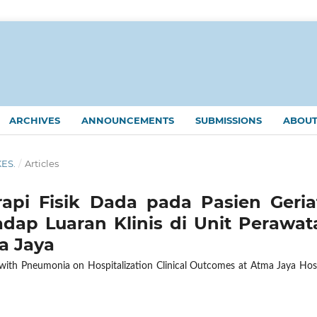
ARCHIVES
ANNOUNCEMENTS
SUBMISSIONS
ABOU
KES.
/
Articles
pi Fisik Dada pada Pasien Geriat
ap Luaran Klinis di Unit Perawat
a Jaya
s with Pneumonia on Hospitalization Clinical Outcomes at Atma Jaya Hos