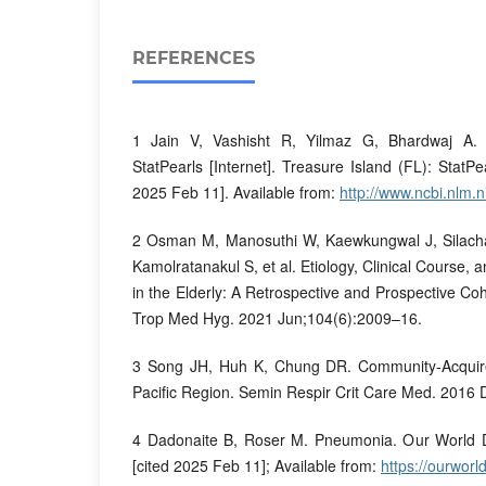
REFERENCES
1 Jain V, Vashisht R, Yilmaz G, Bhardwaj A. 
StatPearls [Internet]. Treasure Island (FL): StatPe
2025 Feb 11]. Available from:
http://www.ncbi.nlm
2 Osman M, Manosuthi W, Kaewkungwal J, Silac
Kamolratanakul S, et al. Etiology, Clinical Course
in the Elderly: A Retrospective and Prospective Co
Trop Med Hyg. 2021 Jun;104(6):2009–16.
3 Song JH, Huh K, Chung DR. Community-Acquir
Pacific Region. Semin Respir Crit Care Med. 2016 
4 Dadonaite B, Roser M. Pneumonia. Our World D
[cited 2025 Feb 11]; Available from:
https://ourwor