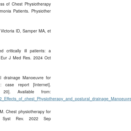
ess of Chest Physiotherapy
monia Patients. Physiother
 Victoria ID, Samper MA, et
critically ill patients: a
ta. Eur J Med Res. 2024 Oct
ral drainage Manoeuvre for
 case report [Internet].
20]. Available from:
002_Effects_of_chest_Physiotherapy_and_postural_drainage_Manoeuvr
M. Chest physiotherapy for
e Syst Rev. 2022 Sep