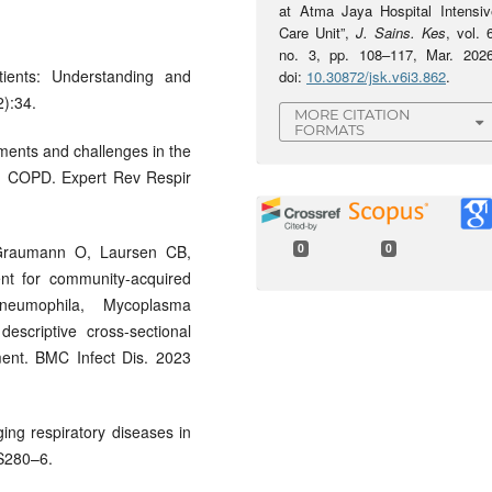
at Atma Jaya Hospital Intensiv
Care Unit”,
J. Sains. Kes
, vol. 
no. 3, pp. 108–117, Mar. 2026
ients: Understanding and
doi:
10.30872/jsk.v6i3.862
.
2):34.
MORE CITATION
FORMATS
ents and challenges in the
th COPD. Expert Rev Respir
0
0
Graumann O, Laursen CB,
ent for community-acquired
neumophila, Mycoplasma
scriptive cross-sectional
ment. BMC Infect Dis. 2023
ing respiratory diseases in
:S280–6.