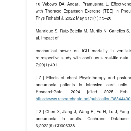
10 Wibowo DA, Andari, Pramusinta L. Effectiven
with Thoracic Expansion Exercise (TEE) in Pneu
Phys Rehabil J. 2022 May 31;1(1):15–20.
Manrique S, Ruiz-Botella M, Murillo N, Canelles S,
al. Impact of
mechanical power on ICU mortality in ventilated 
retrospective study with continuous real-life da
7;29(1):491.
[12.] Effects of chest Physiotherapy and postu
pneumonia patients in intensive care units :
ResearchGate. 2024 [cited 2025 Feb 
https://www.researchgate.net/publication/383444
[13.] Chen X, Jiang J, Wang R, Fu H, Lu J, Yang 
pneumonia in adults. Cochrane Databas
6;2022(9):CD006338.