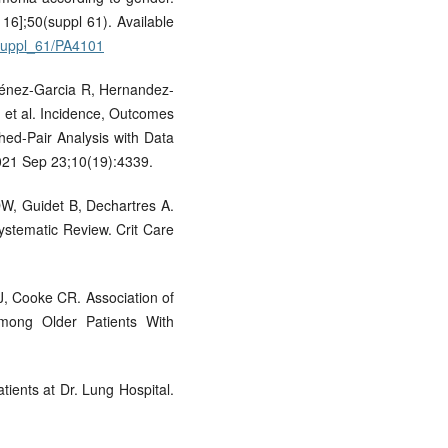
 16];50(suppl 61). Available
0/suppl_61/PA4101
ménez-Garcia R, Hernandez-
 et al. Incidence, Outcomes
hed-Pair Analysis with Data
021 Sep 23;10(19):4339.
DW, Guidet B, Dechartres A.
Systematic Review. Crit Care
J, Cooke CR. Association of
Among Older Patients With
ients at Dr. Lung Hospital.