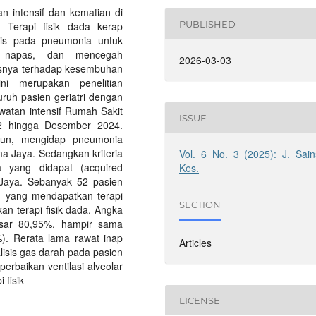
 intensif dan kematian di
PUBLISHED
. Terapi fisik dada kerap
iris pada pneumonia untuk
an napas, dan mencegah
2026-03-03
itasnya terhadap kesembuhan
ini merupakan penelitian
uruh pasien geriatri dengan
watan intensif Rumah Sakit
ISSUE
22 hingga Desember 2024.
tahun, mengidap pneumonia
ma Jaya. Sedangkan kriteria
Vol. 6 No. 3 (2025): J. Sain
 yang didapat (acquired
Kes.
 Jaya. Sebanyak 52 pasien
%) yang mendapatkan terapi
SECTION
an terapi fisik dada. Angka
esar 80,95%, hampir sama
%). Rerata lama rawat inap
Articles
lisis gas darah pada pasien
rbaikan ventilasi alveolar
 fisik
LICENSE