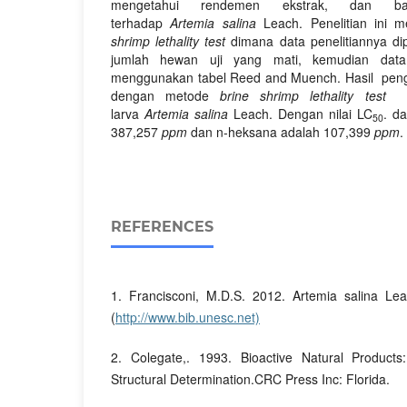
mengetahui rendemen ekstrak, dan baga
terhadap
Artemia salina
Leach. Penelitian ini
shrimp lethality test
dimana data penelitiannya d
jumlah hewan uji yang mati, kemudian data
menggunakan tabel Reed and Muench. Hasil pengu
dengan metode
brine shrimp lethality test
ber
larva
Artemia salina
Leach. Dengan nilai LC
. d
50
387,257
ppm
dan n-heksana adalah 107,399
ppm
.
REFERENCES
1. Francisconi, M.D.S. 2012. Artemia salina Le
(
http://www.bib.unesc.net)
2. Colegate,. 1993. Bioactive Natural Products:
Structural Determination.CRC Press Inc: Florida.