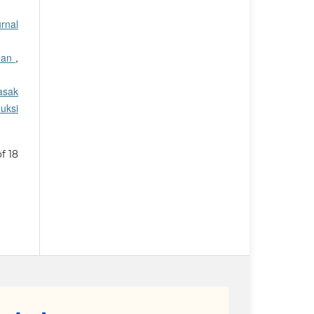
urnal
inan
,
asak
uksi
of 18