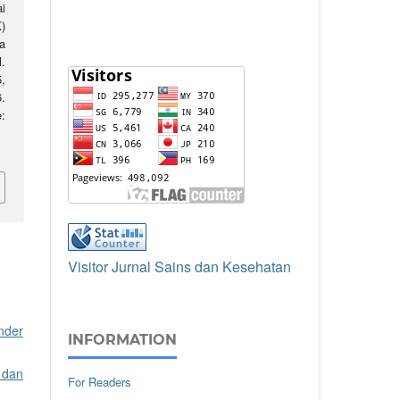
i
)
a
l.
,
.
:
Visitor Jurnal Sains dan Kesehatan
nder
INFORMATION
 dan
For Readers