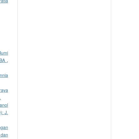
atia
Bumi
DMBA
,
ennia
raya
.
anol
): J.
ngan
 dan