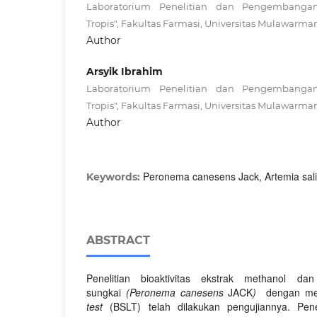
Laboratorium Penelitian dan Pengembanga
Tropis", Fakultas Farmasi, Universitas Mulawarma
Author
Arsyik Ibrahim
Laboratorium Penelitian dan Pengembanga
Tropis", Fakultas Farmasi, Universitas Mulawarma
Author
Peronema canesens Jack, Artemia sal
Keywords:
ABSTRACT
Penelitian bioaktivitas ekstrak methanol da
sungkai
(Peronema canesens
JACK
)
dengan me
test
(BSLT) telah dilakukan pengujiannya. Penel