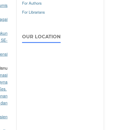
For Authors
umis
For Librarians
agai
ukun
OUR LOCATION
 SE-
ensi
isnu
inasi
gyna
Kes.
unan
 dan
sien