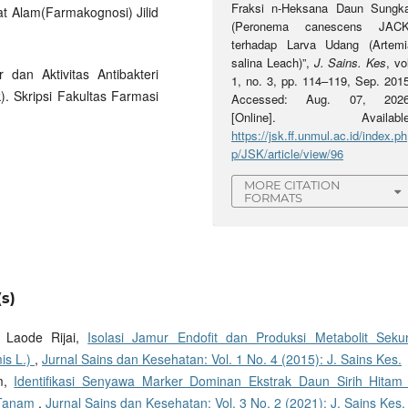
Fraksi n-Heksana Daun Sungka
at Alam(Farmakognosi) Jilid
(Peronema canescens JACK
terhadap Larva Udang (Artemi
salina Leach)”,
J. Sains. Kes
, vo
r dan Aktivitas Antibakteri
1, no. 3, pp. 114–119, Sep. 2015
. Skripsi Fakultas Farmasi
Accessed: Aug. 07, 2026
[Online]. Available
https://jsk.ff.unmul.ac.id/index.ph
p/JSK/article/view/96
MORE CITATION
FORMATS
s)
, Laode Rijai,
Isolasi Jamur Endofit dan Produksi Metabolit Seku
is L.)
,
Jurnal Sains dan Kesehatan: Vol. 1 No. 4 (2015): J. Sains Kes.
im,
Identifikasi Senyawa Marker Dominan Ekstrak Daun Sirih Hitam
i Tanam
,
Jurnal Sains dan Kesehatan: Vol. 3 No. 2 (2021): J. Sains Kes.