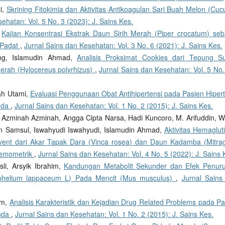
ti,
Skrining Fitokimia dan Aktivitas Antikoagulan Sari Buah Melon (Cuc
ehatan: Vol. 5 No. 3 (2023): J. Sains Kes.
,
Kajian Konsentrasi Ekstrak Daun Sirih Merah (Piper crocatum) seb
 Padat
,
Jurnal Sains dan Kesehatan: Vol. 3 No. 6 (2021): J. Sains Kes.
eng, Islamudin Ahmad,
Analisis Proksimat Cookies dari Tepung S
Merah (Hylocereus polyrhizus)
,
Jurnal Sains dan Kesehatan: Vol. 5 No.
ah Utami,
Evaluasi Penggunaan Obat Antihipertensi pada Pasien Hipert
nda
,
Jurnal Sains dan Kesehatan: Vol. 1 No. 2 (2015): J. Sains Kes.
 Azminah Azminah, Angga Cipta Narsa, Hadi Kuncoro, M. Arifuddin, W
n Samsul, Iswahyudi Iswahyudi, Islamudin Ahmad,
Aktivitas Hemaglut
olvent dari Akar Tapak Dara (Vinca rosea) dan Daun Kadamba (Mitra
Kemometrik
,
Jurnal Sains dan Kesehatan: Vol. 4 No. 5 (2022): J. Sains 
i, Arsyik Ibrahim,
Kandungan Metabolit Sekunder dan Efek Penur
ephelium lappaceum L) Pada Mencit (Mus musculus)
,
Jurnal Sains
im,
Analisis Karakteristik dan Kejadian Drug Related Problems pada Pa
inda
,
Jurnal Sains dan Kesehatan: Vol. 1 No. 2 (2015): J. Sains Kes.