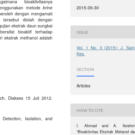
imana bioaktivitasnya
 menggunakan metode
brine
2015-09-30
iperoleh dengan mengamati
 tersebut diolah dengan
jian ekstrak daun sungkai
sifat bioaktif terhadap
ISSUE
ari ekstrak methanol adalah
Vol. 1 No. 3 (2015): J. Sain
Kes.
SECTION
Articles
ach. Diakses 15 Juli 2012.
HOW TO CITE
 Detection, Isolation, and
I. Ahmad and A. Ibrahim
“Bioaktivitas Ekstrak Metanol da