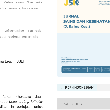
n Kefarmasian "Farmaka
n, Samarinda, Indonesia
n Kefarmasian "Farmaka
n, Samarinda, Indonesia
ina Leach, BSLT
PDF (INDONESIAN)
n farksi
n
-heksana daun
tode
brine shrimp lethality
PUBLISHED
itian ini bertujuan untuk