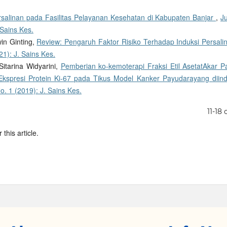
rsalinan pada Fasilitas Pelayanan Kesehatan di Kabupaten Banjar
,
J
 Sains Kes.
in Ginting,
Review: Pengaruh Faktor Risiko Terhadap Induksi Persal
21): J. Sains Kes.
itarina Widyarini,
Pemberian ko-kemoterapi Fraksi Etil AsetatAkar P
kspresi Protein Ki-67 pada Tikus Model Kanker Payudarayang diind
o. 1 (2019): J. Sains Kes.
11-18 
 this article.