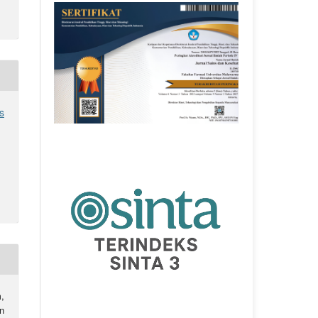
s
,
n