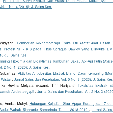
i,
Profil Tabir Surya Ekstrak Dan Fraksi Daun Pidada Merah (Sonner
ol. 1 No. 4 (2015): J. Sains Kes.
 Widyarini,
Pemberian Ko-Kemoterapi Fraksi Etil Asetat Akar Pasak 
resi Protein NF - K β pada Tikus Sprague Dawley yang Diinduksi 
16): J. Sains Kes.
krining Fitokimia dan Bioaktivitas Tumbuhan Bakau Api-Api Putih (Avic
. 2 No. 4 (2020): J. Sains Kes.
 Subarnas,
Aktivitas Antiobesitas Ekstrak Etanol Daun Kemuning (Mur
r Wistar
,
Jurnal Sains dan Kesehatan: Vol. 5 No. 3 (2023): J. Sains Kes
ka Revina Melyata Ekwand, Trini Hariyanti,
Toksisitas Ekstrak Et
Nyamuk Aedes aegypti
,
Jurnal Sains dan Kesehatan: Vol. 2 No. 3 (2020
go, Annisa Muhyi,
Hubungan Kejadian Skor Apgar Kurang dari 7 de
D Abdul Wahab Sjahranie Samarinda Tahun 2018-2019
,
Jurnal Sains