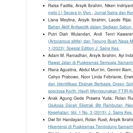
Raisa Fadilla, Arsyik Ibrahim, Niken Indriyan
melo L) Secara In Vivo
,
Jurnal Sains dan Kes
Lisna Meylina, Arsyik Ibrahim, Laode Rijai
Bahan Aktif Antiseptik dalam Sediaan Sabun
Putri Diah Wulandari, Andi Tenri Kawar
(Artocarpus altilis) dan Tepung Buah Naga 
1 (2023): Spesial Edition J. Sains Kes.
Adam M. Ramadhan, Arsyik Ibrahim, Ayi Ind
Rawat Jalan di Puskesmas Sempaja Samari
Risna Agustina, Abdul Mun’im, Gemini Alam,
Cahyo Prabowo, Noor Linda Febrianie, Erwi
dan Identifikasi Ekstrak Berbasis Green S
speciosa Korth. Havil) Menggunakan FTIR-
Anak Agung Gede Prawira Yuda, Rolan Rusl
Glukosa Darah Ekstrak Biji Rambutan (N
Kesehatan: Vol. 1 No. 3 (2015): J. Sains Kes.
Dwi Sri Handayani, Rolan Rusli, Arsyik Ibrah
Hipertensi di Puskesmas Temindung Samar