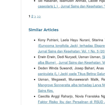
Siti Hasanah, Islamudin Ahmad, Laode Rija
caseolaris L.)
,
Jurnal Sains dan Kesehatan: V
1
2
>
>>
Similar Articles
Kony Putriani, Laela Hayu Nurani, Sitarina
(Eurycoma longifolia Jack) terhadap Eksp
Jurnal Sains dan Kesehatan: Vol. 1 No. 5 (20
Erwin Erwin, Dedi Nuryadi, Usman Usman,
S
alba Blume)
,
Jurnal Sains dan Kesehatan: Vol
Deden Winda Suwandi, Josep Bahari, Anas
paniculata (L.) Jack) pada Tikus Betina Galu
Usman, Megawati, Munawwarah Malik, Ref
Mangrove Sonneratia alba terhadap Larva 
Sains Kes.
Caecilia Anggi Raharjo, Novia Fransiska N
Faktor Risiko Ibu dan Persalinan di RSU