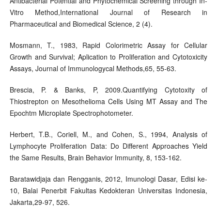
Antibacterial Potential and Phytochemical Screening through In-
Vitro Method,International Journal of Research in
Pharmaceutical and Biomedical Science, 2 (4).
Mosmann, T., 1983, Rapid Colorimetric Assay for Cellular
Growth and Survival; Aplication to Proliferation and Cytotoxicity
Assays, Journal of Immunologycal Methods,65, 55-63.
Brescia, P. & Banks, P, 2009.Quantifying Cytotoxity of
Thiostrepton on Mesothelioma Cells Using MT Assay and The
Epochtm Microplate Spectrophotometer.
Herbert, T.B., Coriell, M., and Cohen, S., 1994, Analysis of
Lymphocyte Proliferation Data: Do Different Approaches Yield
the Same Results, Brain Behavior Immunity, 8, 153-162.
Baratawidjaja dan Rengganis, 2012, Imunologi Dasar, Edisi ke-
10, Balai Penerbit Fakultas Kedokteran Universitas Indonesia,
Jakarta,29-97, 526.