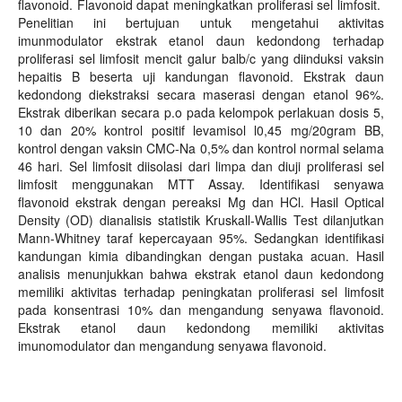
flavonoid. Flavonoid dapat meningkatkan proliferasi sel limfosit.
Penelitian ini bertujuan untuk mengetahui aktivitas
imunmodulator ekstrak etanol daun kedondong terhadap
proliferasi sel limfosit mencit galur balb/c yang diinduksi vaksin
hepaitis B beserta uji kandungan flavonoid. Ekstrak daun
kedondong diekstraksi secara maserasi dengan etanol 96%.
Ekstrak diberikan secara p.o pada kelompok perlakuan dosis 5,
10 dan 20% kontrol positif levamisol l0,45 mg/20gram BB,
kontrol dengan vaksin CMC-Na 0,5% dan kontrol normal selama
46 hari. Sel limfosit diisolasi dari limpa dan diuji proliferasi sel
limfosit menggunakan MTT Assay. Identifikasi senyawa
flavonoid ekstrak dengan pereaksi Mg dan HCl. Hasil Optical
Density (OD) dianalisis statistik Kruskall-Wallis Test dilanjutkan
Mann-Whitney taraf kepercayaan 95%. Sedangkan identifikasi
kandungan kimia dibandingkan dengan pustaka acuan. Hasil
analisis menunjukkan bahwa ekstrak etanol daun kedondong
memiliki aktivitas terhadap peningkatan proliferasi sel limfosit
pada konsentrasi 10% dan mengandung senyawa flavonoid.
Ekstrak etanol daun kedondong memiliki aktivitas
imunomodulator dan mengandung senyawa flavonoid.