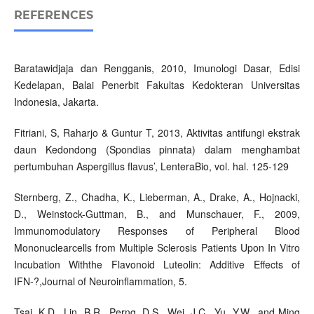
REFERENCES
Baratawidjaja dan Rengganis, 2010, Imunologi Dasar, Edisi
Kedelapan, Balai Penerbit Fakultas Kedokteran Universitas
Indonesia, Jakarta.
Fitriani, S, Raharjo & Guntur T, 2013, Aktivitas antifungi ekstrak
daun Kedondong (Spondias pinnata) dalam menghambat
pertumbuhan Aspergillus flavus’, LenteraBio, vol. hal. 125-129
Sternberg, Z., Chadha, K., Lieberman, A., Drake, A., Hojnacki,
D., Weinstock-Guttman, B., and Munschauer, F., 2009,
Immunomodulatory Responses of Peripheral Blood
Mononuclearcells from Multiple Sclerosis Patients Upon In Vitro
Incubation Withthe Flavonoid Luteolin: Additive Effects of
IFN-?,Journal of Neuroinflammation, 5.
Tsai, K.D., Lin, B.R., Perng, D.S., Wei, J.C., Yu, Y.W., and Ming