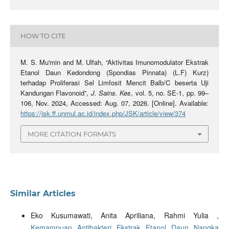
HOW TO CITE
M. S. Mu'min and M. Ulfah, “Aktivitas Imunomodulator Ekstrak
Etanol Daun Kedondong (Spondias Pinnata) (L.F) Kurz)
terhadap Proliferasi Sel Limfosit Mencit Balb/C beserta Uji
Kandungan Flavonoid”,
J. Sains. Kes
, vol. 5, no. SE-1, pp. 99–
106, Nov. 2024, Accessed: Aug. 07, 2026. [Online]. Available:
https://jsk.ff.unmul.ac.id/index.php/JSK/article/view/374
MORE CITATION FORMATS
Similar Articles
Eko Kusumawati, Anita Apriliana, Rahmi Yulia ,
Kemampuan Antibakteri Ekstrak Etanol Daun Nangka