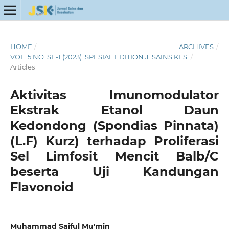
HOME
/
ARCHIVES
/
VOL. 5 NO. SE-1 (2023): SPESIAL EDITION J. SAINS KES.
/
Articles
Aktivitas Imunomodulator
Ekstrak Etanol Daun
Kedondong (Spondias Pinnata)
(L.F) Kurz) terhadap Proliferasi
Sel Limfosit Mencit Balb/C
beserta Uji Kandungan
Flavonoid
Muhammad Saiful Mu'min