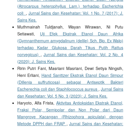
(Atrocarpus heterophyllus Lam.) terhadap Escherichia
coli
,
Jurnal Sains dan Kesehatan: Vol. 1 No. 7 (2017): J.
Sains Kes.
Muthmainah Tuldjanah, Wayan Wirawan, Ni Putu
Setiawati,
Uji Efek Ekstrak Etanol Daun Afrika
(Gymnanthemum amygdalinum (delile) Sch. Bip. Ex Walp)
terhadap Kadar Glukosa Darah Tikus Putih Rattus
norvegicus)
,
Jurnal Sains dan Kesehatan: Vol. 2 No. 4
(2020): J. Sains Kes.
Ririn Putri Fani, Masriani Masriani, Dewi Setiya Ningsih,
Heni Erliani,
Hand Sanitizer Ekstrak Etanol Daun Simpur
(Dillenia suffruticosa) sebagai Antiseptik Bakteri
Escherechia coli dan Staphilococcus aureus
,
Jurnal Sains
dan Kesehatan: Vol. 5 No. 3 (2023): J. Sains Kes.
Haryoto, Alfa Frista,
Aktivitas Antioksidan Ekstrak Etanol,
Fraksi Polar, Semipolar dan Non Polar dari Daun
Mangrove Kacangan (Rhizophora apiculata) dengan
Metode DPPH dan FRAP
,
Jurnal Sains dan Kesehatan: