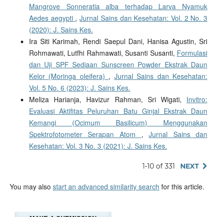
Mangrove Sonneratia alba terhadap Larva Nyamuk
Aedes aegypti
,
Jurnal Sains dan Kesehatan: Vol. 2 No. 3
(2020): J. Sains Kes.
Ira Siti Karimah, Rendi Saepul Dani, Hanisa Agustin, Sri
Rohmawati, Lutfhi Rahmawati, Susanti Susanti,
Formulasi
dan Uji SPF Sediaan Sunscreen Powder Ekstrak Daun
Kelor (Moringa oleifera)
,
Jurnal Sains dan Kesehatan:
Vol. 5 No. 6 (2023): J. Sains Kes.
Meliza Harianja, Havizur Rahman, Sri Wigati,
Invitro:
Evaluasi Aktifitas Peluruhan Batu Ginjal Ekstrak Daun
Kemangi (Ocimum Basilicum) Menggunakan
Spektrofotometer Serapan Atom
,
Jurnal Sains dan
Kesehatan: Vol. 3 No. 3 (2021): J. Sains Kes.
1-10 of 331
NEXT
You may also
start an advanced similarity search
for this article.