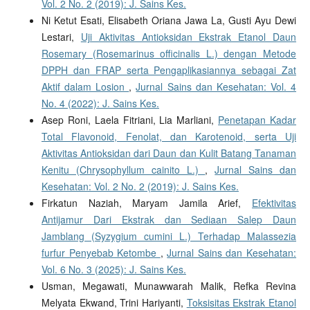
Vol. 2 No. 2 (2019): J. Sains Kes.
Ni Ketut Esati, Elisabeth Oriana Jawa La, Gusti Ayu Dewi
Lestari,
Uji Aktivitas Antioksidan Ekstrak Etanol Daun
Rosemary (Rosemarinus officinalis L.) dengan Metode
DPPH dan FRAP serta Pengaplikasiannya sebagai Zat
Aktif dalam Losion
,
Jurnal Sains dan Kesehatan: Vol. 4
No. 4 (2022): J. Sains Kes.
Asep Roni, Laela Fitriani, Lia Marliani,
Penetapan Kadar
Total Flavonoid, Fenolat, dan Karotenoid, serta Uji
Aktivitas Antioksidan dari Daun dan Kulit Batang Tanaman
Kenitu (Chrysophyllum cainito L.)
,
Jurnal Sains dan
Kesehatan: Vol. 2 No. 2 (2019): J. Sains Kes.
Firkatun Naziah, Maryam Jamila Arief,
Efektivitas
Antijamur Dari Ekstrak dan Sediaan Salep Daun
Jamblang (Syzygium cumini L.) Terhadap Malassezia
furfur Penyebab Ketombe
,
Jurnal Sains dan Kesehatan:
Vol. 6 No. 3 (2025): J. Sains Kes.
Usman, Megawati, Munawwarah Malik, Refka Revina
Melyata Ekwand, Trini Hariyanti,
Toksisitas Ekstrak Etanol