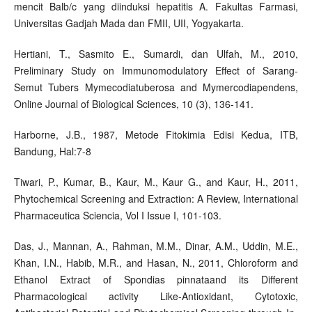
mencit Balb/c yang diinduksi hepatitis A. Fakultas Farmasi,
Universitas Gadjah Mada dan FMII, UII, Yogyakarta.
Hertiani, T., Sasmito E., Sumardi, dan Ulfah, M., 2010,
Preliminary Study on Immunomodulatory Effect of Sarang-
Semut Tubers Mymecodiatuberosa and Mymercodiapendens,
Online Journal of Biological Sciences, 10 (3), 136-141.
Harborne, J.B., 1987, Metode Fitokimia Edisi Kedua, ITB,
Bandung, Hal:7-8
Tiwari, P., Kumar, B., Kaur, M., Kaur G., and Kaur, H., 2011,
Phytochemical Screening and Extraction: A Review, International
Pharmaceutica Sciencia, Vol I Issue I, 101-103.
Das, J., Mannan, A., Rahman, M.M., Dinar, A.M., Uddin, M.E.,
Khan, I.N., Habib, M.R., and Hasan, N., 2011, Chloroform and
Ethanol Extract of Spondias pinnataand its Different
Pharmacological activity Like-Antioxidant, Cytotoxic,