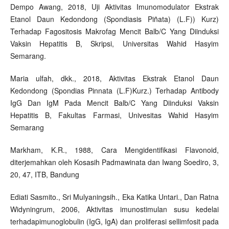
Dempo Awang, 2018, Uji Aktivitas Imunomodulator Ekstrak
Etanol Daun Kedondong (Spondiasis Piñata) (L.F)) Kurz)
Terhadap Fagositosis Makrofag Mencit Balb/C Yang Diinduksi
Vaksin Hepatitis B, Skripsi, Universitas Wahid Hasyim
Semarang.
Maria ulfah, dkk., 2018, Aktivitas Ekstrak Etanol Daun
Kedondong (Spondias Pinnata (L.F)Kurz.) Terhadap Antibody
IgG Dan IgM Pada Mencit Balb/C Yang Diinduksi Vaksin
Hepatitis B, Fakultas Farmasi, Univesitas Wahid Hasyim
Semarang
Markham, K.R., 1988, Cara Mengidentifikasi Flavonoid,
diterjemahkan oleh Kosasih Padmawinata dan Iwang Soediro, 3,
20, 47, ITB, Bandung
Ediati Sasmito., Sri Mulyaningsih., Eka Katika Untari., Dan Ratna
Widyningrum, 2006, Aktivitas imunostimulan susu kedelai
terhadapimunoglobulin (IgG, IgA) dan proliferasi sellimfosit pada