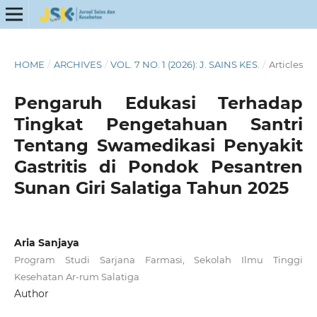
HOME
/
ARCHIVES
/
VOL. 7 NO. 1 (2026): J. SAINS KES.
/
Articles
Pengaruh Edukasi Terhadap
Tingkat Pengetahuan Santri
Tentang Swamedikasi Penyakit
Gastritis di Pondok Pesantren
Sunan Giri Salatiga Tahun 2025
Aria Sanjaya
Program Studi Sarjana Farmasi, Sekolah Ilmu Tinggi
Kesehatan Ar-rum Salatiga
Author