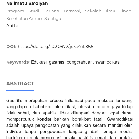
Na’imatu Sa’diyah
Program Studi Sarjana Farmasi, Sekolah Ilmu Tinggi
Kesehatan Ar-rum Salatiga
Author
DOI:
https://doi.org/10.30872/jsk.v7i1.866
Edukasi, gastritis, pengetahuan, swamedikasi.
Keywords:
ABSTRACT
Gastritis merupakan proses inflamasi pada mukosa lambung
yang dapat disebabkan oleh iritasi, infeksi, maupun gaya hidup
tidak sehat, dan apabila tidak ditangani dengan tepat dapat
memperburuk kondisi bahkan berakibat fatal. Swamedikasi
adalah upaya pengobatan yang dilakukan secara mandiri oleh
individu tanpa pengawasan langsung dari tenaga medis,
bertujuan untuk mengatasi gejala gastritis cepat dan praktis.