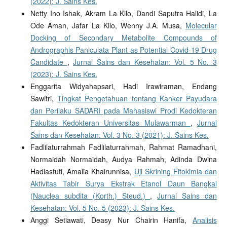
(2022): J. Sains Kes.
Netty Ino Ishak, Akram La Kilo, Dandi Saputra Halidi, La
Ode Aman, Jafar La Kilo, Wenny J.A. Musa,
Molecular
Docking of Secondary Metabolite Compounds of
Andrographis Paniculata Plant as Potential Covid-19 Drug
Candidate
,
Jurnal Sains dan Kesehatan: Vol. 5 No. 3
(2023): J. Sains Kes.
Enggarita Widyahapsari, Hadi Irawiraman, Endang
Sawitri,
Tingkat Pengetahuan tentang Kanker Payudara
dan Perilaku SADARI pada Mahasiswi Prodi Kedokteran
Fakultas Kedokteran Universitas Mulawarman
,
Jurnal
Sains dan Kesehatan: Vol. 3 No. 3 (2021): J. Sains Kes.
Fadlilaturrahmah Fadlilaturrahmah, Rahmat Ramadhani,
Normaidah Normaidah, Audya Rahmah, Adinda Dwina
Hadiastuti, Amalia Khairunnisa,
Uji Skrining Fitokimia dan
Aktivitas Tabir Surya Ekstrak Etanol Daun Bangkal
(Nauclea subdita (Korth.) Steud.)
,
Jurnal Sains dan
Kesehatan: Vol. 5 No. 5 (2023): J. Sains Kes.
Anggi Setiawati, Deasy Nur Chairin Hanifa,
Analisis