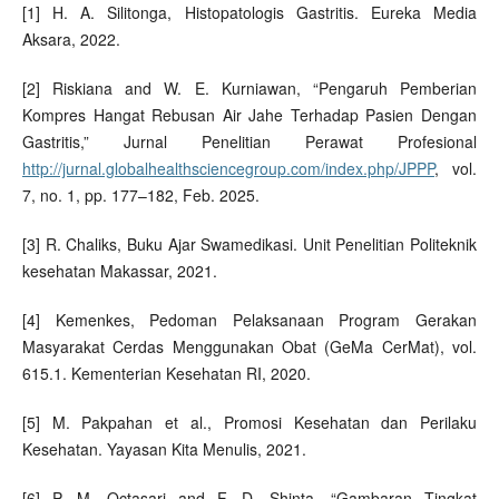
[1] H. A. Silitonga, Histopatologis Gastritis. Eureka Media
Aksara, 2022.
[2] Riskiana and W. E. Kurniawan, “Pengaruh Pemberian
Kompres Hangat Rebusan Air Jahe Terhadap Pasien Dengan
Gastritis,” Jurnal Penelitian Perawat Profesional
http://jurnal.globalhealthsciencegroup.com/index.php/JPPP
, vol.
7, no. 1, pp. 177–182, Feb. 2025.
[3] R. Chaliks, Buku Ajar Swamedikasi. Unit Penelitian Politeknik
kesehatan Makassar, 2021.
[4] Kemenkes, Pedoman Pelaksanaan Program Gerakan
Masyarakat Cerdas Menggunakan Obat (GeMa CerMat), vol.
615.1. Kementerian Kesehatan RI, 2020.
[5] M. Pakpahan et al., Promosi Kesehatan dan Perilaku
Kesehatan. Yayasan Kita Menulis, 2021.
[6] P. M. Octasari and F. D. Shinta, “Gambaran Tingkat