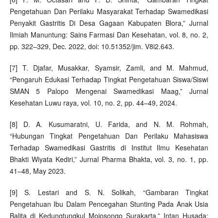
Pengetahuan Dan Perilaku Masyarakat Terhadap Swamedikasi
Penyakit Gastritis Di Desa Gagaan Kabupaten Blora,” Jurnal
Ilmiah Manuntung: Sains Farmasi Dan Kesehatan, vol. 8, no. 2,
pp. 322–329, Dec. 2022, doi: 10.51352/jim. V8i2.643.
[7] T. Djafar, Musakkar, Syamsir, Zamli, and M. Mahmud,
“Pengaruh Edukasi Terhadap Tingkat Pengetahuan Siswa/Siswi
SMAN 5 Palopo Mengenai Swamedikasi Maag,” Jurnal
Kesehatan Luwu raya, vol. 10, no. 2, pp. 44–49, 2024.
[8] D. A. Kusumaratni, U. Farida, and N. M. Rohmah,
“Hubungan Tingkat Pengetahuan Dan Perilaku Mahasiswa
Terhadap Swamedikasi Gastritis di Institut Ilmu Kesehatan
Bhakti Wiyata Kediri,” Jurnal Pharma Bhakta, vol. 3, no. 1, pp.
41–48, May 2023.
[9] S. Lestari and S. N. Solikah, “Gambaran Tingkat
Pengetahuan Ibu Dalam Pencegahan Stunting Pada Anak Usia
Balita di Kedungtungkul Mojosongo Surakarta,” Intan Husada: