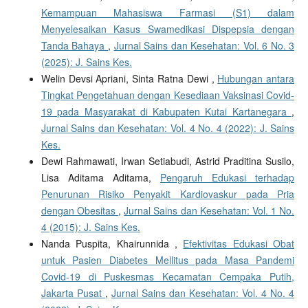
Kemampuan Mahasiswa Farmasi (S1) dalam
Menyelesaikan Kasus Swamedikasi Dispepsia dengan
Tanda Bahaya
,
Jurnal Sains dan Kesehatan: Vol. 6 No. 3
(2025): J. Sains Kes.
Welin Devsi Apriani, Sinta Ratna Dewi ,
Hubungan antara
Tingkat Pengetahuan dengan Kesediaan Vaksinasi Covid-
19 pada Masyarakat di Kabupaten Kutai Kartanegara
,
Jurnal Sains dan Kesehatan: Vol. 4 No. 4 (2022): J. Sains
Kes.
Dewi Rahmawati, Irwan Setiabudi, Astrid Praditina Susilo,
Lisa Aditama Aditama,
Pengaruh Edukasi terhadap
Penurunan Risiko Penyakit Kardiovaskur pada Pria
dengan Obesitas
,
Jurnal Sains dan Kesehatan: Vol. 1 No.
4 (2015): J. Sains Kes.
Nanda Puspita, Khairunnida ,
Efektivitas Edukasi Obat
untuk Pasien Diabetes Mellitus pada Masa Pandemi
Covid-19 di Puskesmas Kecamatan Cempaka Putih,
Jakarta Pusat
,
Jurnal Sains dan Kesehatan: Vol. 4 No. 4