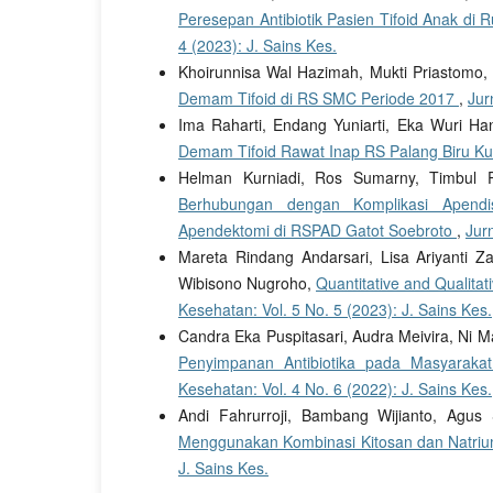
Peresepan Antibiotik Pasien Tifoid Anak di
4 (2023): J. Sains Kes.
Khoirunnisa Wal Hazimah, Mukti Priastomo,
Demam Tifoid di RS SMC Periode 2017
,
Jur
Ima Raharti, Endang Yuniarti, Eka Wuri H
Demam Tifoid Rawat Inap RS Palang Biru Ku
Helman Kurniadi, Ros Sumarny, Timbul P
Berhubungan dengan Komplikasi Apendisi
Apendektomi di RSPAD Gatot Soebroto
,
Jur
Mareta Rindang Andarsari, Lisa Ariyanti Z
Wibisono Nugroho,
Quantitative and Qualitati
Kesehatan: Vol. 5 No. 5 (2023): J. Sains Kes.
Candra Eka Puspitasari, Audra Meivira, Ni 
Penyimpanan Antibiotika pada Masyaraka
Kesehatan: Vol. 4 No. 6 (2022): J. Sains Kes.
Andi Fahrurroji, Bambang Wijianto, Agus
Menggunakan Kombinasi Kitosan dan Natriu
J. Sains Kes.