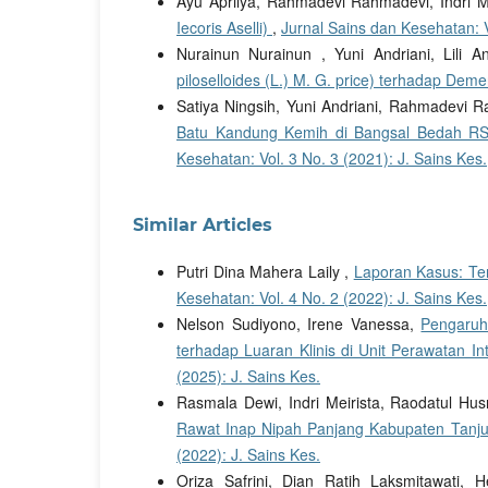
Ayu Aprilya, Rahmadevi Rahmadevi, Indri M
Iecoris Aselli)
,
Jurnal Sains dan Kesehatan: V
Nurainun Nurainun , Yuni Andriani, Lili A
piloselloides (L.) M. G. price) terhadap Dem
Satiya Ningsih, Yuni Andriani, Rahmadevi 
Batu Kandung Kemih di Bangsal Bedah R
Kesehatan: Vol. 3 No. 3 (2021): J. Sains Kes.
Similar Articles
Putri Dina Mahera Laily ,
Laporan Kasus: Te
Kesehatan: Vol. 4 No. 2 (2022): J. Sains Kes.
Nelson Sudiyono, Irene Vanessa,
Pengaruh
terhadap Luaran Klinis di Unit Perawatan I
(2025): J. Sains Kes.
Rasmala Dewi, Indri Meirista, Raodatul Hu
Rawat Inap Nipah Panjang Kabupaten Tan
(2022): J. Sains Kes.
Oriza Safrini, Dian Ratih Laksmitawati,