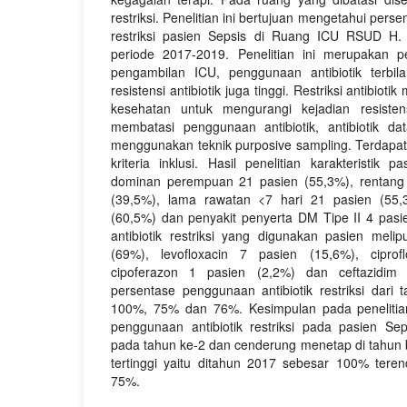
restriksi. Penelitian ini bertujuan mengetahui pers
restriksi pasien Sepsis di Ruang ICU RSUD H
periode 2017-2019. Penelitian ini merupakan pe
pengambilan ICU, penggunaan antibiotik terbila
resistensi antibiotik juga tinggi. Restriksi antibioti
kesehatan untuk mengurangi kejadian resisten
membatasi penggunaan antibiotik, antibiotik da
menggunakan teknik purposive sampling. Terdapa
kriteria inklusi. Hasil penelitian karakteristik
dominan perempuan 21 pasien (55,3%), rentang
(39,5%), lama rawatan <7 hari 21 pasien (55,
(60,5%) dan penyakit penyerta DM Tipe II 4 pasie
antibiotik restriksi yang digunakan pasien mel
(69%), levofloxacin 7 pasien (15,6%), ciprof
cipoferazon 1 pasien (2,2%) dan ceftazidim
persentase penggunaan antibiotik restriksi dar
100%, 75% dan 76%. Kesimpulan pada penelitian 
penggunaan antibiotik restriksi pada pasien S
pada tahun ke-2 dan cenderung menetap di tahun b
tertinggi yaitu ditahun 2017 sebesar 100% tere
75%.