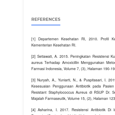
REFERENCES
[1] Departemen Kesehatan RI, 2010. Profil K
Kementerian Kesehatan RI.
[2] Setiawati, A. 2015. Peningkatan Resistensi Ku
aureus Terhadap Amoxicillin Menggunakan Metod
Farmasi Indonesia, Volume 7, (3), Halaman 190-1
[3] Nuryah, A., Yuniarti, N., & Puspitasari, I. 20
Kesesuaian Penggunaan Antibiotik pada Pasien d
Resistant Staphylococcus Aureus di RSUP Dr. So
Majalah Farmaseutik, Volume 15, (2), Halaman 123
[4] Asharina, I. 2017. Resistensi Antibiotik D