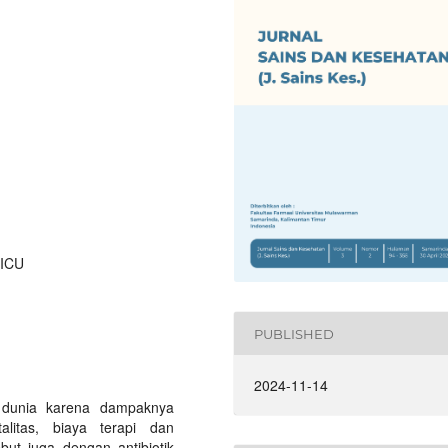
 ICU
PUBLISHED
2024-11-14
an dunia karena dampaknya
alitas, biaya terapi dan
but juga dengan antibiotik