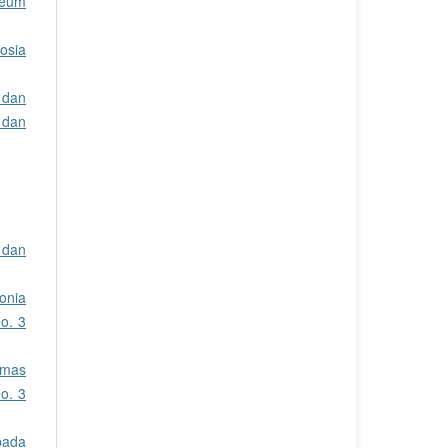
leum
osia
 dan
 dan
 dan
onia
o. 3
smas
o. 3
pada