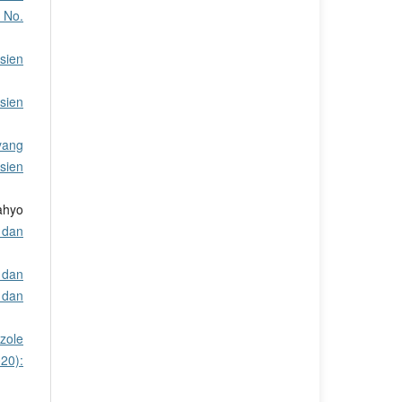
 No.
sien
sien
yang
sien
ahyo
 dan
 dan
 dan
zole
020):