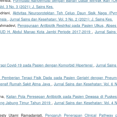
eirista,
Formulasi Nanoemulsi dengan Bahan Dasar Minyak Ikan (O
ol. 3 No. 3 (2021): J. Sains Kes.
ndriani,
Aktivitas Neuroprotektan Teh Celup Daun Sisik Naga (Pyrr
ensia
,
Jurnal Sains dan Kesehatan: Vol. 3 No. 2 (2021): J. Sains Kes.
Rahmadevi,
Penggunaan Antibiotik Restriksi pada Pasien Ulkus, Abses
SUD H. Abdul Manap Kota Jambi Periode 2017-2019
,
Jurnal Sains
rapi Covid-19 pada Pasien dengan Komorbid Hipertensi
,
Jurnal Sains
 Pemberian Terapi Fisik Dada pada Pasien Geriatri dengan Pneum
ntensif Rumah Sakit Atma Jaya
,
Jurnal Sains dan Kesehatan: Vol. 6 N
sna,
Kajian Pola Peresepan Antibiotik pada Pasien Dewasa di Puske
jung Jabung Timur Tahun 2019
,
Jurnal Sains dan Kesehatan: Vol. 4 N
 Hesty Utami Ramadaniati,
Pengaruh Penerapan Clinical Pathway 