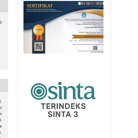
s
R.
n
n
.
e
3,