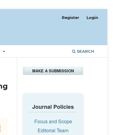
Register
Login
T
SEARCH
MAKE A SUBMISSION
ng
Journal Policies
Focus and Scope
Editorial Team