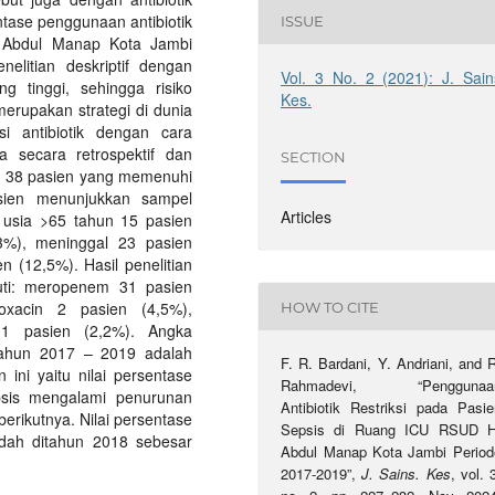
entase penggunaan antibiotik
ISSUE
. Abdul Manap Kota Jambi
nelitian deskriptif dengan
Vol. 3 No. 2 (2021): J. Sain
ng tinggi, sehingga risiko
Kes.
k merupakan strategi di dunia
si antibiotik dengan cara
ta secara retrospektif dan
SECTION
t 38 pasien yang memenuhi
 pasien menunjukkan sampel
Articles
 usia >65 tahun 15 pasien
3%), meninggal 23 pasien
n (12,5%). Hasil penelitian
iputi: meropenem 31 pasien
loxacin 2 pasien (4,5%),
HOW TO CITE
 1 pasien (2,2%). Angka
i tahun 2017 – 2019 adalah
F. R. Bardani, Y. Andriani, and 
ini yaitu nilai persentase
Rahmadevi, “Penggunaa
epsis mengalami penurunan
Antibiotik Restriksi pada Pasie
erikutnya. Nilai persentase
Sepsis di Ruang ICU RSUD H
ndah ditahun 2018 sebesar
Abdul Manap Kota Jambi Period
2017-2019”,
J. Sains. Kes
, vol. 