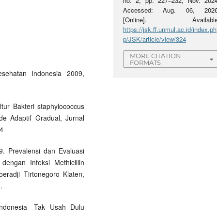
no. 2, pp. 227–232, Nov. 2024
Accessed: Aug. 06, 2026
[Online]. Available
https://jsk.ff.unmul.ac.id/index.ph
p/JSK/article/view/324
MORE CITATION
FORMATS
esehatan Indonesia 2009,
ltur Bakteri staphylococcus
e Adaptif Gradual, Jurnal
94
19. Prevalensi dan Evaluasi
engan Infeksi Methicillin
eradji Tirtonegoro Klaten,
.
i Indonesia- Tak Usah Dulu