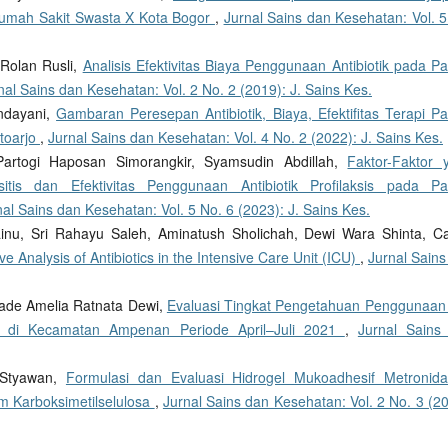
 Rumah Sakit Swasta X Kota Bogor
,
Jurnal Sains dan Kesehatan: Vol. 5
 Rolan Rusli,
Analisis Efektivitas Biaya Penggunaan Antibiotik pada Pa
nal Sains dan Kesehatan: Vol. 2 No. 2 (2019): J. Sains Kes.
andayani,
Gambaran Peresepan Antibiotik, Biaya, Efektifitas Terapi Pa
toarjo
,
Jurnal Sains dan Kesehatan: Vol. 4 No. 2 (2022): J. Sains Kes.
artogi Haposan Simorangkir, Syamsudin Abdillah,
Faktor-Faktor 
tis dan Efektivitas Penggunaan Antibiotik Profilaksis pada Pa
nal Sains dan Kesehatan: Vol. 5 No. 6 (2023): J. Sains Kes.
ainu, Sri Rahayu Saleh, Aminatush Sholichah, Dewi Wara Shinta, C
ve Analysis of Antibiotics in the Intensive Care Unit (ICU)
,
Jurnal Sains
Made Amelia Ratnata Dewi,
Evaluasi Tingkat Pengetahuan Penggunaan
t di Kecamatan Ampenan Periode April–Juli 2021
,
Jurnal Sains
 Styawan,
Formulasi dan Evaluasi Hidrogel Mukoadhesif Metronida
m Karboksimetilselulosa
,
Jurnal Sains dan Kesehatan: Vol. 2 No. 3 (2