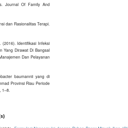
ts. Journal Of Family And
nsi dan Rasionalitas Terapi.
. (2016). Identifikasi Infeksi
en Yang Dirawat Di Bangsal
t. Manajemen Dan Pelayanan
obacter baumannii yang di
chmad Provinsi Riau Periode
, 1–8.
s)