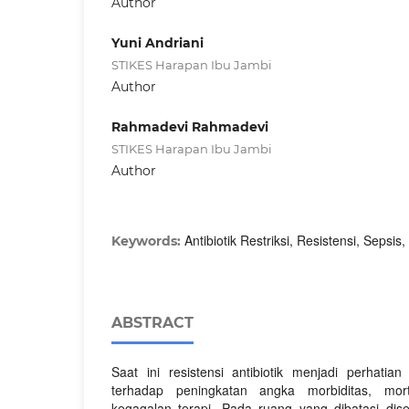
Author
Yuni Andriani
STIKES Harapan Ibu Jambi
Author
Rahmadevi Rahmadevi
STIKES Harapan Ibu Jambi
Author
Antibiotik Restriksi, Resistensi, Sepsis,
Keywords:
ABSTRACT
Saat ini resistensi antibiotik menjadi perhati
terhadap peningkatan angka morbiditas, mort
kegagalan terapi. Pada ruang yang dibatasi dise