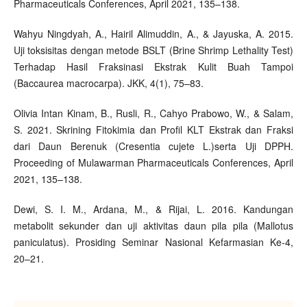
Pharmaceuticals Conferences, April 2021, 135–138.
Wahyu Ningdyah, A., Hairil Alimuddin, A., & Jayuska, A. 2015.
Uji toksisitas dengan metode BSLT (Brine Shrimp Lethality Test)
Terhadap Hasil Fraksinasi Ekstrak Kulit Buah Tampoi
(Baccaurea macrocarpa). JKK, 4(1), 75–83.
Olivia Intan Kinam, B., Rusli, R., Cahyo Prabowo, W., & Salam,
S. 2021. Skrining Fitokimia dan Profil KLT Ekstrak dan Fraksi
dari Daun Berenuk (Cresentia cujete L.)serta Uji DPPH.
Proceeding of Mulawarman Pharmaceuticals Conferences, April
2021, 135–138.
Dewi, S. I. M., Ardana, M., & Rijai, L. 2016. Kandungan
metabolit sekunder dan uji aktivitas daun pila pila (Mallotus
paniculatus). Prosiding Seminar Nasional Kefarmasian Ke-4,
20–21.