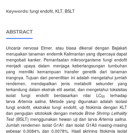
fungi endofit, KLT, BSLT
Keywords:
ABSTRACT
Uncaria nervosa
Elmer. atau biasa dikenal dengan Bajakah
merupakan tanaman endemik Kalimantan yang dipercaya dapat
mengobati kanker. Pemanfaatan mikroorganisme fungi endofit
menjadi upaya dalam menjaga keberlangsungan tumbuhan
yang memiliki kemampuan transfer genetik dari tanaman
inangnya. Tujuan dari penenlitian ini adalah mengetahui jumlah
rendemen, mendapatkan jenis metabolit sekunder yang
terkandung dalam ekstrak etil asetat, dan mengetahui toksisitas
isolat fungi endofit berdasarkan nilai LC
terhadap
50
larva
Artemia salina
. Metode yang digunakan adalah isolasi
fungi endofit, ekstraksi fungi endofit, uji fitokimia dengan KLT
dan pengujian sitotoksik dengan metode
Brine Shrimp Lethality
Test
(BSLT) menggunakan hewan uji dari larva
Artemia salina
.
Jumlah rendemen isolat G1A1 dan isolat G1A3 masing-masing
sebesar 0,0084% dan 0,0078%. Hasil skrining fitokimia isolat