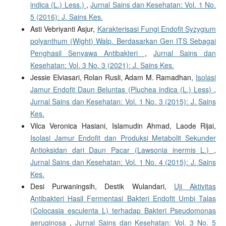
indica (L.) Less.)
,
Jurnal Sains dan Kesehatan: Vol. 1 No.
5 (2016): J. Sains Kes.
Asti Vebriyanti Asjur,
Karakterisasi Fungi Endofit Syzygium
polyanthum (Wight) Walp. Berdasarkan Gen ITS Sebagai
Penghasil Senyawa Antibakteri
,
Jurnal Sains dan
Kesehatan: Vol. 3 No. 3 (2021): J. Sains Kes.
Jessie Elviasari, Rolan Rusli, Adam M. Ramadhan,
Isolasi
Jamur Endofit Daun Beluntas (Pluchea indica (L.) Less)
,
Jurnal Sains dan Kesehatan: Vol. 1 No. 3 (2015): J. Sains
Kes.
Vilca Veronica Hasiani, Islamudin Ahmad, Laode Rijai,
Isolasi Jamur Endofit dan Produksi Metabolit Sekunder
Antioksidan dari Daun Pacar (Lawsonia inermis L.)
,
Jurnal Sains dan Kesehatan: Vol. 1 No. 4 (2015): J. Sains
Kes.
Desi Purwaningsih, Destik Wulandari,
Uji Aktivitas
Antibakteri Hasil Fermentasi Bakteri Endofit Umbi Talas
(Colocasia esculenta L) terhadap Bakteri Pseudomonas
aeruginosa
,
Jurnal Sains dan Kesehatan: Vol. 3 No. 5