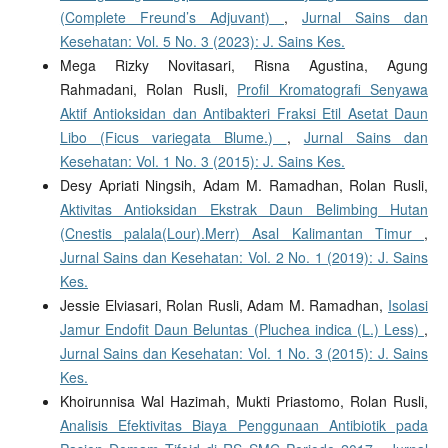
(Complete Freund’s Adjuvant)
,
Jurnal Sains dan
Kesehatan: Vol. 5 No. 3 (2023): J. Sains Kes.
Mega Rizky Novitasari, Risna Agustina, Agung
Rahmadani, Rolan Rusli,
Profil Kromatografi Senyawa
Aktif Antioksidan dan Antibakteri Fraksi Etil Asetat Daun
Libo (Ficus variegata Blume.)
,
Jurnal Sains dan
Kesehatan: Vol. 1 No. 3 (2015): J. Sains Kes.
Desy Apriati Ningsih, Adam M. Ramadhan, Rolan Rusli,
Aktivitas Antioksidan Ekstrak Daun Belimbing Hutan
(Cnestis palala(Lour).Merr) Asal Kalimantan Timur
,
Jurnal Sains dan Kesehatan: Vol. 2 No. 1 (2019): J. Sains
Kes.
Jessie Elviasari, Rolan Rusli, Adam M. Ramadhan,
Isolasi
Jamur Endofit Daun Beluntas (Pluchea indica (L.) Less)
,
Jurnal Sains dan Kesehatan: Vol. 1 No. 3 (2015): J. Sains
Kes.
Khoirunnisa Wal Hazimah, Mukti Priastomo, Rolan Rusli,
Analisis Efektivitas Biaya Penggunaan Antibiotik pada