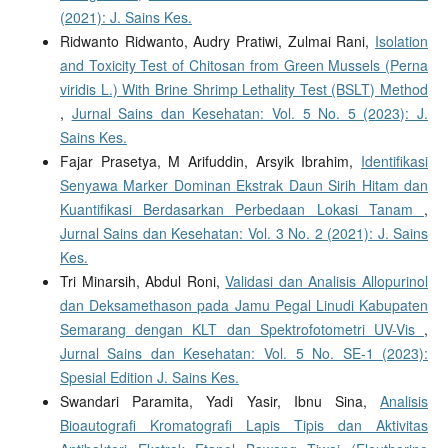
(2021): J. Sains Kes.
Ridwanto Ridwanto, Audry Pratiwi, Zulmai Rani,
Isolation
and Toxicity Test of Chitosan from Green Mussels (Perna
viridis L.) With Brine Shrimp Lethality Test (BSLT) Method
,
Jurnal Sains dan Kesehatan: Vol. 5 No. 5 (2023): J.
Sains Kes.
Fajar Prasetya, M Arifuddin, Arsyik Ibrahim,
Identifikasi
Senyawa Marker Dominan Ekstrak Daun Sirih Hitam dan
Kuantifikasi Berdasarkan Perbedaan Lokasi Tanam
,
Jurnal Sains dan Kesehatan: Vol. 3 No. 2 (2021): J. Sains
Kes.
Tri Minarsih, Abdul Roni,
Validasi dan Analisis Allopurinol
dan Deksamethason pada Jamu Pegal Linudi Kabupaten
Semarang dengan KLT dan Spektrofotometri UV-Vis
,
Jurnal Sains dan Kesehatan: Vol. 5 No. SE-1 (2023):
Spesial Edition J. Sains Kes.
Swandari Paramita, Yadi Yasir, Ibnu Sina,
Analisis
Bioautografi Kromatografi Lapis Tipis dan Aktivitas