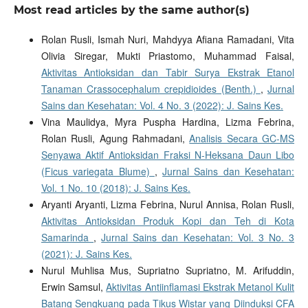
Most read articles by the same author(s)
Rolan Rusli, Ismah Nuri, Mahdyya Afiana Ramadani, Vita
Olivia Siregar, Mukti Priastomo, Muhammad Faisal,
Aktivitas Antioksidan dan Tabir Surya Ekstrak Etanol
Tanaman Crassocephalum crepidioides (Benth.)
,
Jurnal
Sains dan Kesehatan: Vol. 4 No. 3 (2022): J. Sains Kes.
Vina Maulidya, Myra Puspha Hardina, Lizma Febrina,
Rolan Rusli, Agung Rahmadani,
Analisis Secara GC-MS
Senyawa Aktif Antioksidan Fraksi N-Heksana Daun Libo
(Ficus variegata Blume)
,
Jurnal Sains dan Kesehatan:
Vol. 1 No. 10 (2018): J. Sains Kes.
Aryanti Aryanti, Lizma Febrina, Nurul Annisa, Rolan Rusli,
Aktivitas Antioksidan Produk Kopi dan Teh di Kota
Samarinda
,
Jurnal Sains dan Kesehatan: Vol. 3 No. 3
(2021): J. Sains Kes.
Nurul Muhlisa Mus, Supriatno Supriatno, M. Arifuddin,
Erwin Samsul,
Aktivitas Antiinflamasi Ekstrak Metanol Kulit
Batang Sengkuang pada Tikus Wistar yang Diinduksi CFA