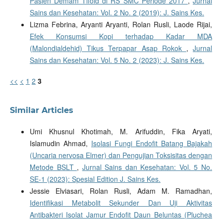
Pasien Demam Tifoid di RS SMC Periode 2017
,
Jurnal
Sains dan Kesehatan: Vol. 2 No. 2 (2019): J. Sains Kes.
Lizma Febrina, Aryanti Aryanti, Rolan Rusli, Laode Rijai,
Efek Konsumsi Kopi terhadap Kadar MDA
(Malondialdehid) Tikus Terpapar Asap Rokok
,
Jurnal
Sains dan Kesehatan: Vol. 5 No. 2 (2023): J. Sains Kes.
<<
<
1
2
3
Similar Articles
Umi Khusnul Khotimah, M. Arifuddin, Fika Aryati,
Islamudin Ahmad,
Isolasi Fungi Endofit Batang Bajakah
(Uncaria nervosa Elmer) dan Pengujian Toksisitas dengan
Metode BSLT
,
Jurnal Sains dan Kesehatan: Vol. 5 No.
SE-1 (2023): Spesial Edition J. Sains Kes.
Jessie Elviasari, Rolan Rusli, Adam M. Ramadhan,
Identifikasi Metabolit Sekunder Dan Uji Aktivitas
Antibakteri Isolat Jamur Endofit Daun Beluntas (Pluchea