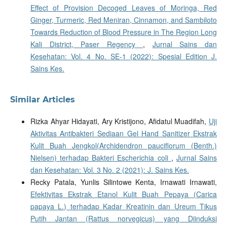
Effect of Provision Decoged Leaves of Moringa, Red
Ginger, Turmeric, Red Meniran, Cinnamon, and Sambiloto
Towards Reduction of Blood Pressure in The Region Long
Kali District, Paser Regency
,
Jurnal Sains dan
Kesehatan: Vol. 4 No. SE-1 (2022): Spesial Edition J.
Sains Kes.
Similar Articles
Rizka Ahyar Hidayati, Ary Kristijono, Afidatul Muadifah,
Uji
Aktivitas Antibakteri Sediaan Gel Hand Sanitizer Ekstrak
Kulit Buah Jengkol(Archidendron pauciflorum (Benth.)
Nielsen) terhadap Bakteri Escherichia coli
,
Jurnal Sains
dan Kesehatan: Vol. 3 No. 2 (2021): J. Sains Kes.
Recky Patala, Yunlis Silintowe Kenta, Irnawati Irnawati,
Efektivitas Ekstrak Etanol Kulit Buah Pepaya (Carica
papaya L.) terhadap Kadar Kreatinin dan Ureum Tikus
Putih Jantan (Rattus norvegicus) yang Diinduksi