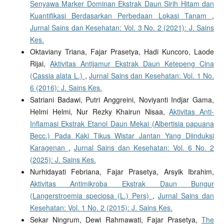
Senyawa Marker Dominan Ekstrak Daun Sirih Hitam dan
Kuantifikasi Berdasarkan Perbedaan Lokasi Tanam
,
Jurnal Sains dan Kesehatan: Vol. 3 No. 2 (2021): J. Sains
Kes.
Oktaviany Triana, Fajar Prasetya, Hadi Kuncoro, Laode
Rijai,
Aktivitas Antijamur Ekstrak Daun Ketepeng Cina
(Cassia alata L.)
,
Jurnal Sains dan Kesehatan: Vol. 1 No.
6 (2016): J. Sains Kes.
Satriani Badawi, Putri Anggreini, Noviyanti Indjar Gama,
Helmi Helmi, Nur Rezky Khairun Nisaa,
Aktivitas Anti-
Inflamasi Ekstrak Etanol Daun Mekai (Albertisia papuana
Becc.) Pada Kaki Tikus Wistar Jantan Yang Diinduksi
Karagenan
,
Jurnal Sains dan Kesehatan: Vol. 6 No. 2
(2025): J. Sains Kes.
Nurhidayati Febriana, Fajar Prasetya, Arsyik Ibrahim,
Aktivitas Antimikroba Ekstrak Daun Bungur
(Langerstroemia speciosa (L.) Pers)
,
Jurnal Sains dan
Kesehatan: Vol. 1 No. 2 (2015): J. Sains Kes.
Sekar Ningrum, Dewi Rahmawati, Fajar Prasetya,
The