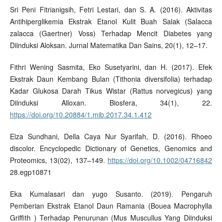
Sri Peni Fitrianigsih, Fetri Lestari, dan S. A. (2016). Aktivitas
Antihiperglikemia Ekstrak Etanol Kulit Buah Salak (Salacca
zalacca (Gaertner) Voss) Terhadap Mencit Diabetes yang
Diinduksi Aloksan. Jurnal Matematika Dan Sains, 20(1), 12–17.
Fithri Wening Sasmita, Eko Susetyarini, dan H. (2017). Efek
Ekstrak Daun Kembang Bulan (Tithonia diversifolia) terhadap
Kadar Glukosa Darah Tikus Wistar (Rattus norvegicus) yang
Diinduksi Alloxan. Biosfera, 34(1), 22.
https://doi.org/10.20884/1.mib.2017.34.1.412
Elza Sundhani, Della Caya Nur Syarifah, D. (2016). Rhoeo
discolor. Encyclopedic Dictionary of Genetics, Genomics and
Proteomics, 13(02), 137–149.
https://doi.org/10.1002/04716842
28.egp10871
Eka Kumalasari dan yugo Susanto. (2019). Pengaruh
Pemberian Ekstrak Etanol Daun Ramania (Bouea Macrophylla
Griffith ) Terhadap Penurunan (Mus Muscullus Yang Diinduksi