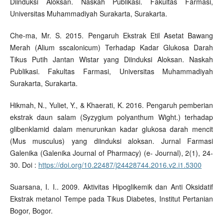
Diinduksi Aloksan. Naskah Publikasi. Fakultas Farmasi,
Universitas Muhammadiyah Surakarta, Surakarta.
Che-ma, Mr. S. 2015. Pengaruh Ekstrak Etil Asetat Bawang
Merah (Alium sscalonicum) Terhadap Kadar Glukosa Darah
Tikus Putih Jantan Wistar yang Diinduksi Aloksan. Naskah
Publikasi. Fakultas Farmasi, Universitas Muhammadiyah
Surakarta, Surakarta.
Hikmah, N., Yuliet, Y., & Khaerati, K. 2016. Pengaruh pemberian
ekstrak daun salam (Syzygium polyanthum Wight.) terhadap
glibenklamid dalam menurunkan kadar glukosa darah mencit
(Mus musculus) yang diinduksi aloksan. Jurnal Farmasi
Galenika (Galenika Journal of Pharmacy) (e- Journal), 2(1), 24-
30. Doi :
https://doi.org/10.22487/j24428744.2016.v2.i1.5300
Suarsana, I. I.. 2009. Aktivitas Hipoglikemik dan Anti Oksidatif
Ekstrak metanol Tempe pada Tikus Diabetes, Institut Pertanian
Bogor, Bogor.