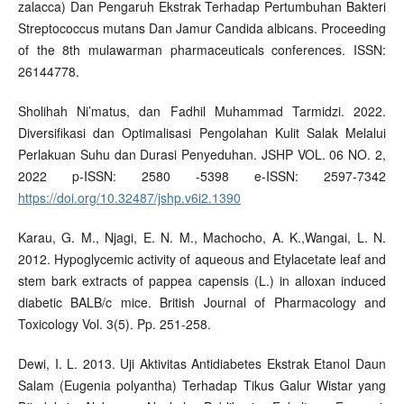
zalacca) Dan Pengaruh Ekstrak Terhadap Pertumbuhan Bakteri
Streptococcus mutans Dan Jamur Candida albicans. Proceeding
of the 8th mulawarman pharmaceuticals conferences. ISSN:
26144778.
Sholihah Ni’matus, dan Fadhil Muhammad Tarmidzi. 2022.
Diversifikasi dan Optimalisasi Pengolahan Kulit Salak Melalui
Perlakuan Suhu dan Durasi Penyeduhan. JSHP VOL. 06 NO. 2,
2022 p-ISSN: 2580 -5398 e-ISSN: 2597-7342
https://doi.org/10.32487/jshp.v6i2.1390
Karau, G. M., Njagi, E. N. M., Machocho, A. K.,Wangai, L. N.
2012. Hypoglycemic activity of aqueous and Etylacetate leaf and
stem bark extracts of pappea capensis (L.) in alloxan induced
diabetic BALB/c mice. British Journal of Pharmacology and
Toxicology Vol. 3(5). Pp. 251-258.
Dewi, I. L. 2013. Uji Aktivitas Antidiabetes Ekstrak Etanol Daun
Salam (Eugenia polyantha) Terhadap Tikus Galur Wistar yang