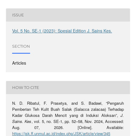
ISSUE
Vol. 5 No. SE-1 (2023): Spesial Edition J. Sains Kes.
SECTION
Articles
HOW TO CITE
N. D. Ribatul, F. Prasetya, and S. Badawi, “Pengaruh
Pemberian Teh Kulit Buah Salak (Salacca zalacaa) Terhadap
Kadar Glukosa Darah Mencit yang di Induksi Aloksan”,
J.
Sains. Kes
, vol. 5, no. SE-1, pp. 52–58, Nov. 2024, Accessed:
Aug. 07, 2026. [Online]. Available:
https://jsk.ff.unmul.ac.id/index.php/JSK/article/view/345