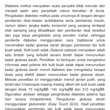
Diabetes melitus merupakan suatu penyakit tidak menular dan
menjadi salah satu penyebab utama kematian di dunia.
Pengobatan diabetes melitus pada umumnya di tangani dengan
pemberian obat-obatan antidiabetes serta pemberian insulin,
namun dalam jangka waktu konsumsi yang panjang terdapat
efek samping yang dihasilkaan dari pemberian obat tersebut
dan juga biaya pengobatan yang semakin mahal, sehingga
penderita diabetes menggunakan cara tradisional untuk
menetralkan kadar glukosa darah dengan pemberian teh kulit
buah salak. Kulit buah salak (
Salacca zalacca
) merupakan salah
satu limbah yang terbukti secara ilmiah dapat menurunkan
kadar glukosa darah. Penelitian ini bertujuan untuk mengetahui
informasi awal potensi teh kulit buah salak dapat menurunkan
kadar glukosa darah mencit diabetes dan mengetahui berapa
dosis yang efektif dalam menurunkan kadar glukosa darah.
Metode penelitian ini menggunakan mencit jantan putih, yang
terdiri dari 3 kelompok masing-masing diberi teh kulit buah salak
dengan dosis 70 mg/kgBB, 140 mg/kgBB dan 210 mg/kgBB.
Digunakan aloksan sebagai penginduksi diabetes selama tiga
hari secara intrapeitoneal. Pengukuran glukosa darah
menggunakan glukometer (
Easy Touch GCU
). Hasil penelitian
menunjukkan pemberian teh kulit salak dapat menurunkan