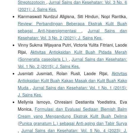
Streptozotocin
,
Jurnal Sains dan Kesehatan: Vol. 3 No. 6
(2021): J. Sains Kes.
Kianmaswati Nurdzul Allgisna, Siti Hindun, Nopi Rantika,
Review: Perbandingan Beberapa Ekstrak Kulit Buah
sebagai Anti-hiperpigmentasi
,
Jurnal Sains dan
Kesehatan: Vol. 3 No. 2 (2021): J. Sains Kes.
Vinny Sukma Wijayana Putri, Victoria Yulita Fitriani, Laode
Rijai,
Aktivitas Antioksidan Kulit Buah Pidada Merah
(Sonneratia caseolaris L.)
,
Jurnal Sains dan Kesehatan:
Vol. 1 No. 2 (2015): J. Sains Kes.
Jusmiati Jusmiati, Rolan Rusli, Laode Rijai,
Aktivitas
Antioksidan Kulit Buah Kakao Masak dan Kulit Buah Kako
Muda
,
Jurnal Sains dan Kesehatan: Vol. 1 No. 1 (2015):
J. Sains Kes.
Mellynia Ismoyo, Chresiani Destianita Yoedistira, Eva
Monica,
Formulasi dan Evaluasi Sediaan Blemish Balm
Cream yang Mengandung Ekstrak Kulit Buah Delima
(Punica granatum L.) sebagai Anti-aging dan Tabir Surya
,
Jurnal Sains dan Kesehatan: Vol. 5 No. 4 (2023): J.