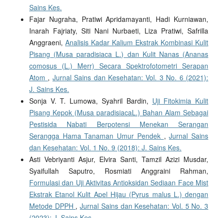
Sains Kes.
Fajar Nugraha, Pratiwi Apridamayanti, Hadi Kurniawan,
Inarah Fajriaty, Siti Nani Nurbaeti, Liza Pratiwi, Safrilla
Anggraeni,
Analisis Kadar Kalium Ekstrak Kombinasi Kulit
Pisang (Musa paradisiaca L.) dan Kulit Nanas (Ananas
comosus (L.) Merr) Secara Spektrofotometri Serapan
Atom
,
Jurnal Sains dan Kesehatan: Vol. 3 No. 6 (2021):
J. Sains Kes.
Sonja V. T. Lumowa, Syahril Bardin,
Uji Fitokimia Kulit
Pisang Kepok (Musa paradisiacaL.) Bahan Alam Sebagai
Pestisida Nabati Berpotensi Menekan Serangan
Serangga Hama Tanaman Umur Pendek
,
Jurnal Sains
dan Kesehatan: Vol. 1 No. 9 (2018): J. Sains Kes.
Asti Vebriyanti Asjur, Elvira Santi, Tamzil Azizi Musdar,
Syaifullah Saputro, Rosmiati Anggraini Rahman,
Formulasi dan Uji Aktivitas Antioksidan Sediaan Face Mist
Ekstrak Etanol Kulit Apel Hijau (Pyrus malus L.) dengan
Metode DPPH
,
Jurnal Sains dan Kesehatan: Vol. 5 No. 3
(2023): J. Sains Kes.