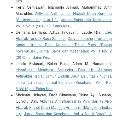
Kes.
Ferry Semiawan, Islamudin Ahmad, Muhammad Amir
Masruhim,
Aktivitas Antiinflamasi Ekstrak Daun Kerehau
(Callicarpa longifolia L.)
,
Jurnal Sains dan Kesehatan:
Vol. 1 No. 1 (2015): J. Sains Kes.
Defriana Defriana, Aditya Fridayanti, Laode Rijai,
Efek
Ekstrak Tanduk Rusa Sambar (Cervus unicolor) Terhadap
Kadar Ureum Dan Kreatinin Tikus Putih (Rattus
novergicus)
,
Jurnal Sains dan Kesehatan: Vol. 1 No. 2
(2015): J. Sains Kes.
Jessie Elviasari, Rolan Rusli, Adam M. Ramadhan,
Identifikasi Metabolit Sekunder Dan Uji Aktivitas
Antibakteri Isolat Jamur Endofit Daun Beluntas (Pluchea
indica (L.) Less.)
,
Jurnal Sains dan Kesehatan: Vol. 1 No.
5 (2016): J. Sains Kes.
Sholihatil Hidayati, Firda Oktavianti, Dhina Ayu Susanti,
Qurrotul Aini,
Aktivitas Antiinflamasi In Vitro dan In Vivo
Ekstrak Etanol Daun Mangga Arumanis (Mangifera indica
L.)
,
Jurnal Sains dan Kesehatan: Vol. 4 No. 5 (2022): J.