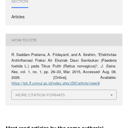
SECTION
Articles
HOW TO CITE
R. Saddam Pratama, A. Fridayanti, and A. Ibrahim, “Efektivitas
Antiinflamasi Fraksi Air Ekstrak Daun Sembukan (Paederia
foetida L.) pada Tikus Putih (Rattus norvegicus)”,
J. Sains.
Kes
, vol. 1, no. 1, pp. 29–33, Mar. 2015, Accessed: Aug. 08,
2026. [Online]. Available:
https://jsk.ff.unmul.ac.id/index.php/JSK/article/view/8
MORE CITATION FORMATS