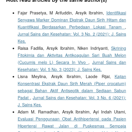
Most read articles by the same author(s)
Fajar Prasetya, M Arifuddin, Arsyik Ibrahim,
Identifikasi
Senyawa Marker Dominan Ekstrak Daun Sirih Hitam dan
Kuantifikasi Berdasarkan Perbedaan Lokasi Tanam
,
Jurnal Sains dan Kesehatan: Vol. 3 No. 2 (2021): J. Sains
Kes.
Raisa Fadilla, Arsyik Ibrahim, Niken Indriyanti,
Skrining
Fitokimia dan Aktivitas Antikoagulan Sari Buah Melon
(Cucumis melo L) Secara In Vivo
,
Jurnal Sains dan
Kesehatan: Vol. 5 No. 3 (2023): J. Sains Kes.
Lisna Meylina, Arsyik Ibrahim, Laode Rijai,
Kajian
Konsentrasi Ekstrak Daun Sirih Merah (Piper crocatum)
sebagai Bahan Aktif Antiseptik dalam Sediaan Sabun
Padat
,
Jurnal Sains dan Kesehatan: Vol. 3 No. 6 (2021):
J. Sains Kes.
Adam M. Ramadhan, Arsyik Ibrahim, Ayi Indah Utami,
Evaluasi Penggunaan Obat Antihipertensi pada Pasien
Hipertensi Rawat Jalan di Puskesmas Sempaja