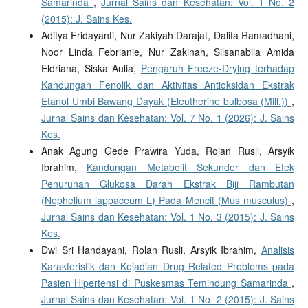
Samarinda
,
Jurnal Sains dan Kesehatan: Vol. 1 No. 2
(2015): J. Sains Kes.
Aditya Fridayanti, Nur Zakiyah Darajat, Dalifa Ramadhani,
Noor Linda Febrianie, Nur Zakinah, Silsanabila Amida
Eldriana, Siska Aulia,
Pengaruh Freeze-Drying terhadap
Kandungan Fenolik dan Aktivitas Antioksidan Ekstrak
Etanol Umbi Bawang Dayak (Eleutherine bulbosa (Mill.))
,
Jurnal Sains dan Kesehatan: Vol. 7 No. 1 (2026): J. Sains
Kes.
Anak Agung Gede Prawira Yuda, Rolan Rusli, Arsyik
Ibrahim,
Kandungan Metabolit Sekunder dan Efek
Penurunan Glukosa Darah Ekstrak Biji Rambutan
(Nephelium lappaceum L) Pada Mencit (Mus musculus)
,
Jurnal Sains dan Kesehatan: Vol. 1 No. 3 (2015): J. Sains
Kes.
Dwi Sri Handayani, Rolan Rusli, Arsyik Ibrahim,
Analisis
Karakteristik dan Kejadian Drug Related Problems pada
Pasien Hipertensi di Puskesmas Temindung Samarinda
,
Jurnal Sains dan Kesehatan: Vol. 1 No. 2 (2015): J. Sains