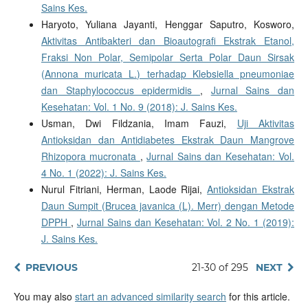
Sains Kes.
Haryoto, Yuliana Jayanti, Henggar Saputro, Kosworo,
Aktivitas Antibakteri dan Bioautografi Ekstrak Etanol,
Fraksi Non Polar, Semipolar Serta Polar Daun Sirsak
(Annona muricata L.) terhadap Klebsiella pneumoniae
dan Staphylococcus epidermidis
,
Jurnal Sains dan
Kesehatan: Vol. 1 No. 9 (2018): J. Sains Kes.
Usman, Dwi Fildzania, Imam Fauzi,
Uji Aktivitas
Antioksidan dan Antidiabetes Ekstrak Daun Mangrove
Rhizopora mucronata
,
Jurnal Sains dan Kesehatan: Vol.
4 No. 1 (2022): J. Sains Kes.
Nurul Fitriani, Herman, Laode Rijai,
Antioksidan Ekstrak
Daun Sumpit (Brucea javanica (L). Merr) dengan Metode
DPPH
,
Jurnal Sains dan Kesehatan: Vol. 2 No. 1 (2019):
J. Sains Kes.
PREVIOUS
21-30 of 295
NEXT
You may also
start an advanced similarity search
for this article.