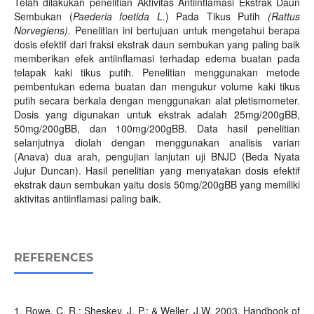
Telah dilakukan penelitian Aktivitas Antiinflamasi Ekstrak Daun
Sembukan (
Paederia foetida L.
) Pada Tikus Putih
(Rattus
Norvegiens).
Penelitian ini bertujuan untuk mengetahui berapa
dosis efektif dari fraksi ekstrak daun sembukan yang paling baik
memberikan efek antiinflamasi terhadap edema buatan pada
telapak kaki tikus putih. Penelitian menggunakan metode
pembentukan edema buatan dan mengukur volume kaki tikus
putih secara berkala dengan menggunakan alat pletismometer.
Dosis yang digunakan untuk ekstrak adalah 25mg/200gBB,
50mg/200gBB, dan 100mg/200gBB. Data hasil penelitian
selanjutnya diolah dengan menggunakan analisis varian
(Anava) dua arah, pengujian lanjutan uji BNJD (Beda Nyata
Jujur Duncan). Hasil penelitian yang menyatakan dosis efektif
ekstrak daun sembukan yaitu dosis 50mg/200gBB yang memiliki
aktivitas antiinflamasi paling baik.
REFERENCES
1. Rowe, C. R.; Sheskey, J. P.; & Weller, J.W. 2003. Handbook of