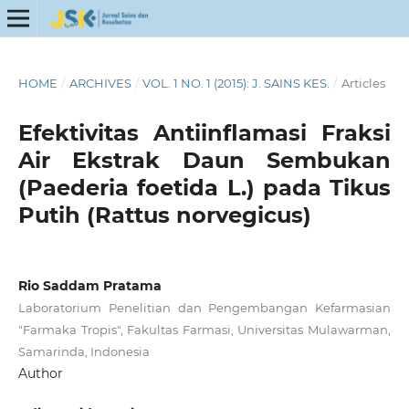
HOME
/
ARCHIVES
/
VOL. 1 NO. 1 (2015): J. SAINS KES.
/
Articles
Efektivitas Antiinflamasi Fraksi
Air Ekstrak Daun Sembukan
(Paederia foetida L.) pada Tikus
Putih (Rattus norvegicus)
Rio Saddam Pratama
Laboratorium Penelitian dan Pengembangan Kefarmasian
"Farmaka Tropis", Fakultas Farmasi, Universitas Mulawarman,
Samarinda, Indonesia
Author