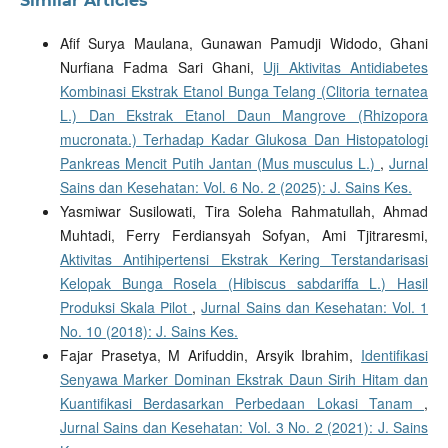
Similar Articles
Afif Surya Maulana, Gunawan Pamudji Widodo, Ghani
Nurfiana Fadma Sari Ghani,
Uji Aktivitas Antidiabetes
Kombinasi Ekstrak Etanol Bunga Telang (Clitoria ternatea
L.) Dan Ekstrak Etanol Daun Mangrove (Rhizopora
mucronata.) Terhadap Kadar Glukosa Dan Histopatologi
Pankreas Mencit Putih Jantan (Mus musculus L.)
,
Jurnal
Sains dan Kesehatan: Vol. 6 No. 2 (2025): J. Sains Kes.
Yasmiwar Susilowati, Tira Soleha Rahmatullah, Ahmad
Muhtadi, Ferry Ferdiansyah Sofyan, Ami Tjitraresmi,
Aktivitas Antihipertensi Ekstrak Kering Terstandarisasi
Kelopak Bunga Rosela (Hibiscus sabdariffa L.) Hasil
Produksi Skala Pilot
,
Jurnal Sains dan Kesehatan: Vol. 1
No. 10 (2018): J. Sains Kes.
Fajar Prasetya, M Arifuddin, Arsyik Ibrahim,
Identifikasi
Senyawa Marker Dominan Ekstrak Daun Sirih Hitam dan
Kuantifikasi Berdasarkan Perbedaan Lokasi Tanam
,
Jurnal Sains dan Kesehatan: Vol. 3 No. 2 (2021): J. Sains