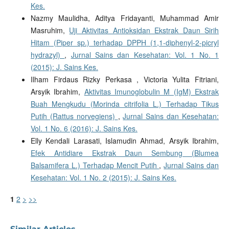
Kes.
Nazmy Maulidha, Aditya Fridayanti, Muhammad Amir
Masruhim,
Uji Aktivitas Antioksidan Ekstrak Daun Sirih
Hitam (Piper sp.) terhadap DPPH (1,1-diphenyl-2-picryl
hydrazyl)
,
Jurnal Sains dan Kesehatan: Vol. 1 No. 1
(2015): J. Sains Kes.
Ilham Firdaus Rizky Perkasa , Victoria Yulita Fitriani,
Arsyik Ibrahim,
Aktivitas Imunoglobulin M (IgM) Ekstrak
Buah Mengkudu (Morinda citrifolia L.) Terhadap Tikus
Putih (Rattus norvegiens)
,
Jurnal Sains dan Kesehatan:
Vol. 1 No. 6 (2016): J. Sains Kes.
Elly Kendali Larasati, Islamudin Ahmad, Arsyik Ibrahim,
Efek Antidiare Ekstrak Daun Sembung (Blumea
Balsamifera L.) Terhadap Mencit Putih
,
Jurnal Sains dan
Kesehatan: Vol. 1 No. 2 (2015): J. Sains Kes.
1
2
>
>>