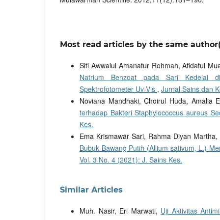
Most read articles by the same author(
Siti Awwalul Amanatur Rohmah, Afidatul M
Natrium Benzoat pada Sari Kedelai 
Spektrofotometer Uv-Vis
,
Jurnal Sains dan K
Noviana Mandhaki, Choirul Huda, Amalia E
terhadap Bakteri Staphylococcus aureus Se
Kes.
Ema Krismawar Sari, Rahma Diyan Martha, 
Bubuk Bawang Putih (Allium sativum, L.) M
Vol. 3 No. 4 (2021): J. Sains Kes.
Similar Articles
Muh. Nasir, Eri Marwati,
Uji Aktivitas Ant