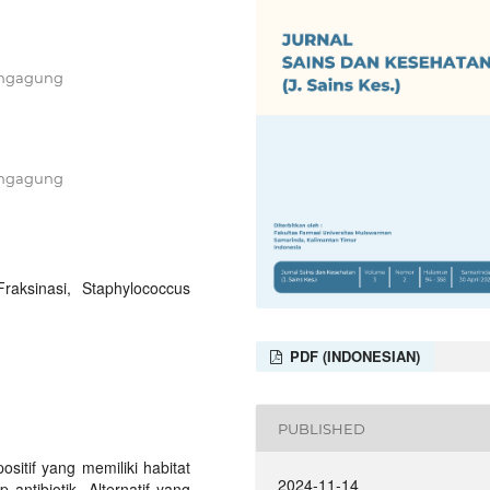
lungagung
lungagung
raksinasi, Staphylococcus
PDF (INDONESIAN)
PUBLISHED
sitif yang memiliki habitat
2024-11-14
ntibiotik. Alternatif yang