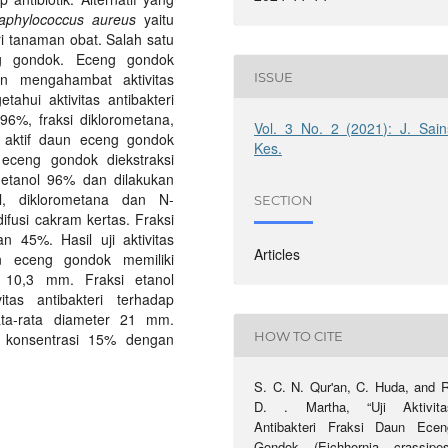
aphylococcus aureus
yaitu
i tanaman obat. Salah satu
g gondok. Eceng gondok
ISSUE
 mengahambat aktivitas
tahui aktivitas antibakteri
l 96%, fraksi diklorometana,
Vol. 3 No. 2 (2021): J. Sain
i aktif daun eceng gondok
Kes.
eceng gondok diekstraksi
etanol 96% dan dilakukan
l, diklorometana dan N-
SECTION
difusi cakram kertas. Fraksi
n 45%. Hasil uji aktivitas
Articles
n eceng gondok memiliki
ta 10,3 mm. Fraksi etanol
itas antibakteri terhadap
ata-rata diameter 21 mm.
HOW TO CITE
ah konsentrasi 15% dengan
S. C. N. Qur'an, C. Huda, and R
D. . Martha, “Uji Aktivita
Antibakteri Fraksi Daun Ecen
Gondok (Eichhornia crassipes