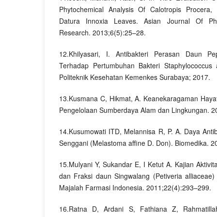
Phytochemical Analysis Of Calotropis Procera,
Datura Innoxia Leaves. Asian Journal Of Pha
Research. 2013;6(5):25–28.
12.Khilyasari, I. Antibakteri Perasan Daun P
Terhadap Pertumbuhan Bakteri Staphylococcus au
Politeknik Kesehatan Kemenkes Surabaya; 2017.
13.Kusmana C, Hikmat, A. Keanekaragaman Hayati 
Pengelolaan Sumberdaya Alam dan Lingkungan. 2
14.Kusumowati ITD, Melannisa R, P. A. Daya Antib
Senggani (Melastoma affine D. Don). Biomedika. 2
15.Mulyani Y, Sukandar E, I Ketut A. Kajian Aktivit
dan Fraksi daun Singwalang (Petiveria alliaceae)
Majalah Farmasi Indonesia. 2011;22(4):293–299.
16.Ratna D, Ardani S, Fathiana Z, Rahmatilla