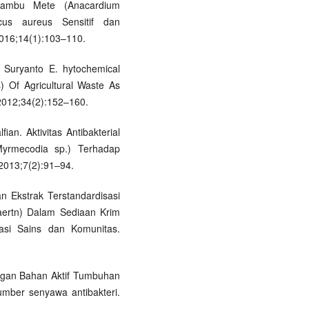
 Jambu Mete (Anacardium
ccus aureus Sensitif dan
 2016;14(1):103–110.
 Suryanto E. hytochemical
) Of Agricultural Waste As
 2012;34(2):152–160.
ian. Aktivitas Antibakterial
yrmecodia sp.) Terhadap
. 2013;7(2):91–94.
n Ekstrak Terstandardisasi
aertn) Dalam Sediaan Krim
masi Sains dan Komunitas.
ungan Bahan Aktif Tumbuhan
umber senyawa antibakteri.