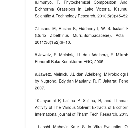
6.Imunyo, T. Phytochemical Composition And A
Eichhornia Crassipes In Lake Victoria, Kisumu.
Scientific & Technology Research. 2016;5(9):45–52
7.Insanu M, Ruslan K, Fidrianny I, W. S. Isolasi
(Durio Zibethinus Murr.,Bombacaceae). Acta 
2011;36(1&2):6–10.
8.Jawetz, E. Melnick, J.L dan Adelberg, E. Mikrob
Penerbit Buku Kedokteran EGC; 2005.
9.Jawetz, Melnick, J.L dan Adelberg. Mikrobiologi 
by Nugroho, Edy dan Maulany, R. F. Jakarta: Pen
2007.
10.Jayanthi P, Lalitha P, Sujitha, R, and Thamar
Activity of The Various Solvent Extracts of Eicchor
International journal of Pharm Tech Research. 201
11.Joshi, Mahavir, Kaur, S. In Vitro Evaluation Of