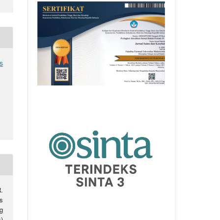
s
.
s
g
)