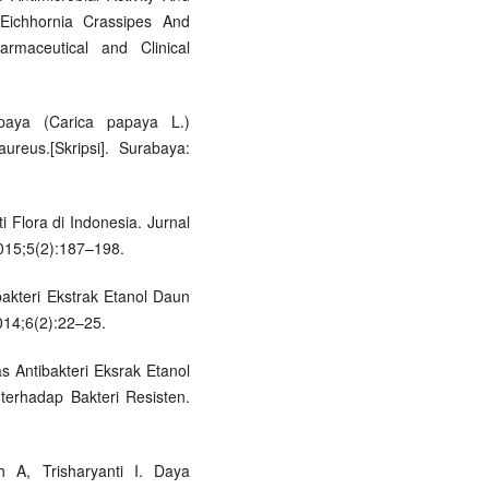
 Eichhornia Crassipes And
rmaceutical and Clinical
epaya (Carica papaya L.)
reus.[Skripsi]. Surabaya:
Flora di Indonesia. Jurnal
015;5(2):187–198.
akteri Ekstrak Etanol Daun
014;6(2):22–25.
as Antibakteri Eksrak Etanol
 terhadap Bakteri Resisten.
h A, Trisharyanti I. Daya