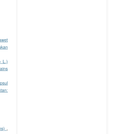
awet
akan
 L.)
ains
psul
tan:
ans)
,