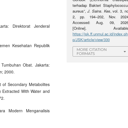
terhadap Bakteri Staphylococcu
aureus”,
J. Sains. Kes
, vol. 3, n
2, pp. 194–202, Nov. 2024
Accessed: Aug. 09, 2026
rta: Direktorat Jenderal
[Online]. Available
https://jsk.ff.unmul.ac.id/index.ph
p/JSK/article/view/330
rtemen Kesehatan Republik
MORE CITATION
FORMATS
 Tumbuhan Obat. Jakarta:
n; 2000.
est of Secondary Metabolites
) Extracted With Water and
72.
ara Modern Menganalisis