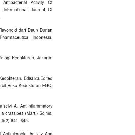
ntibacterial Activity Of
 International Journal Of
.
 Flavonoid dari Daun Durian
Pharmaceutica Indonesia.
iologi Kedokteran. Jakarta:
Kedokteran. Edisi 23.Edited
erbit Buku Kedokteran EGC;
aiselvi A. AntiInflammatory
nia crassipes (Mart.) Solms.
3;5(2):641–645.
 Antimicrobial Activity And