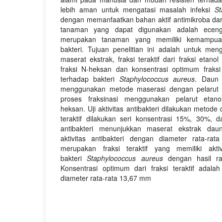
lebih aman untuk mengatasi masalah infeksi
St
dengan memanfaatkan bahan aktif antimikroba dar
tanaman yang dapat digunakan adalah ecen
merupakan tanaman yang memiliki kemampuan
bakteri. Tujuan penelitian ini adalah untuk menge
maserat ekstrak, fraksi teraktif dari fraksi etano
fraksi N-heksan dan konsentrasi optimum fraks
terhadap bakteri
Staphylococcus aureus
. Daun 
menggunakan metode maserasi dengan pelarut 
proses fraksinasi menggunakan pelarut etano
heksan. Uji aktivitas antibakteri dilakukan metode 
teraktif dilakukan seri konsentrasi 15%, 30%, da
antibakteri menunjukkan maserat ekstrak dau
aktivitas antibakteri dengan diameter rata-ra
merupakan fraksi teraktif yang memiliki aktiv
bakteri
Staphylococcus aureus
dengan hasil r
Konsentrasi optimum dari fraksi teraktif adal
diameter rata-rata 13,67 mm