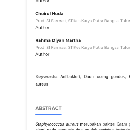
Author
Choirul Huda
Prodi S1 Farmasi, STIKes Karya Putra Bangsa, Tu
Author
Rahma Diyan Martha
Prodi S1 Farmasi, STIKes Karya Putra Bangsa, Tu
Author
Antibakteri, Daun eceng gondok, F
Keywords:
aureus
ABSTRACT
Staphylococcus aureus
merupakan bakteri Gram po
alami pada manusia dan mudah resisten terhadap a