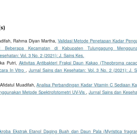
s)
uadifah, Rahma Diyan Martha,
Validasi Metode Penetapan Kadar Peng
di Beberapa Kecamatan di Kabupaten Tulungagung Menggun
esehatan: Vol. 3 No. 2 (2021): J. Sains Kes.
ka Putri,
Aktivitas Antibakteri Fraksi Daun Kakao (Theobroma cacao
cara In Vitro
,
Jurnal Sains dan Kesehatan: Vol. 3 No. 2 (2021): J. S
Afidatul Muadifah,
Analisa Perbandingan Kadar Vitamin C Sediaan Ka
enggunakan Metode Spektrofotometri UV-Vis
,
Jurnal Sains dan Keseha
imikroba Ekstrak Etanol Daging Buah dan Daun Pala (Myristica fragr