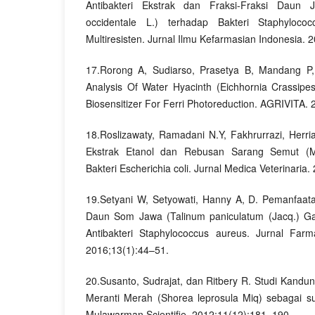
Antibakteri Ekstrak dan Fraksi-Fraksi Daun
occidentale L.) terhadap Bakteri Staphyloco
Multiresisten. Jurnal Ilmu Kefarmasian Indonesia.
17.Rorong A, Sudiarso, Prasetya B, Mandang P,
Analysis Of Water Hyacinth (Eichhornia Crassipes
Biosensitizer For Ferri Photoreduction. AGRIVITA.
18.Roslizawaty, Ramadani N.Y, Fakhrurrazi, Herrialf
Ekstrak Etanol dan Rebusan Sarang Semut (M
Bakteri Escherichia coli. Jurnal Medica Veterinaria
19.Setyani W, Setyowati, Hanny A, D. Pemanfaata
Daun Som Jawa (Talinum paniculatum (Jacq.) G
Antibakteri Staphylococcus aureus. Jurnal Far
2016;13(1):44–51.
20.Susanto, Sudrajat, dan Ritbery R. Studi Kand
Meranti Merah (Shorea leprosula Miq) sebagai s
Mulawarman Scientifie. 2012;11(12):181–190.