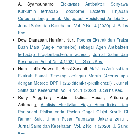
A. Syamsunarno,
Efektivitas Antibakteri Senyawa
Kurkumin terhadap Foodborne Bacteria: Tinjauan
Curcuma longa untuk Mengatasi Resistensi Antibiotik
,
Jurnal Sains dan Kesehatan: Vol. 2 No. 4 (2020): J. Sains
Kes.
Dewi Dianasari, Hanifah, Nuri,
Potensi Ekstrak dan Fraksi
Buah Maja (Aegle marmelos) sebagai Agen Antibakteri
terhadap Propionibacterium acnes
,
Jurnal Sains dan
Kesehatan: Vol. 4 No. 4 (2022): J. Sains Kes.
Nera Umilia Purwanti , Ressi Susanti,
Aktivitas Antioksidan
Ekstrak Etanol Rimpang Jeringau Merah (Acorus sp.)
dengan Metode DPPH (2,2-difenil-1-pikrilhidrazil)
,
Jurnal
Sains dan Kesehatan: Vol. 4 No. 1 (2022): J. Sains Kes.
Reny Anggriany Hakim, Delina Hasan, Aritonang
Aritonang,
Analisis Efektivitas Biaya Hemodialisa dan
Peritoneal Dialisa pada Pasien Gagal Ginjal Kronik Di
Rumah Sakit Umum Pusat Fatmawati Jakarta 2019
,
Jurnal Sains dan Kesehatan: Vol. 2 No. 4 (2020): J. Sains
Kes.