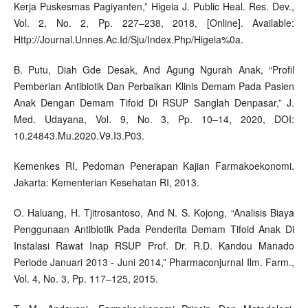
Kerja Puskesmas Pagiyanten,” Higeia J. Public Heal. Res. Dev.,
Vol. 2, No. 2, Pp. 227–238, 2018, [Online]. Available:
Http://Journal.Unnes.Ac.Id/Sju/Index.Php/Higeia%0a.
B. Putu, Diah Gde Desak, And Agung Ngurah Anak, “Profil
Pemberian Antibiotik Dan Perbaikan Klinis Demam Pada Pasien
Anak Dengan Demam Tifoid Di RSUP Sanglah Denpasar,” J.
Med. Udayana, Vol. 9, No. 3, Pp. 10–14, 2020, DOI:
10.24843.Mu.2020.V9.I3.P03.
Kemenkes RI, Pedoman Penerapan Kajian Farmakoekonomi.
Jakarta: Kementerian Kesehatan RI, 2013.
O. Haluang, H. Tjitrosantoso, And N. S. Kojong, “Analisis Biaya
Penggunaan Antibiotik Pada Penderita Demam Tifoid Anak Di
Instalasi Rawat Inap RSUP Prof. Dr. R.D. Kandou Manado
Periode Januari 2013 - Juni 2014,” Pharmaconjurnal Ilm. Farm.,
Vol. 4, No. 3, Pp. 117–125, 2015.