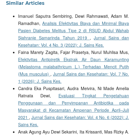
Similar Articles
Imanuel Saputra Sembiring, Dewi Rahmawati, Adam M.
Ramadhan,
Analisis Efektivitas Biaya dan Minimal Biaya
Pasien Diabetes Melitus Tipe 2 di RSUD Abdul Wahab
Sjahranie Samarinda Tahun 2019
,
Jurnal Sains dan
Kesehatan: Vol. 4 No. 3 (2022): J. Sains Kes.
Faina Marety Zagita, Fajar Prasetya, Nurul Muhlisa Mus,
Efektivitas Antipiretik Ekstrak Air Daun Karamunting
(Melastoma malabathricum L.) Terhadap Mencit Putih
(Mus musculus)
,
Jurnal Sains dan Kesehatan: Vol. 7 No.
1 (2026): J. Sains Kes.
Candra Eka Puspitasari, Audra Meivira, Ni Made Amelia
Ratnata Dewi,
Evaluasi Tingkat Pengetahuan
Penggunaan dan Penyimpanan Antibiotika pada
Masyarakat di Kecamatan Ampenan Periode April–Juli
2021
,
Jurnal Sains dan Kesehatan: Vol. 4 No. 6 (2022): J.
Sains Kes.
Anak Agung Ayu Dewi Sekarini, Ita Krissanti, Mas Rizky A.