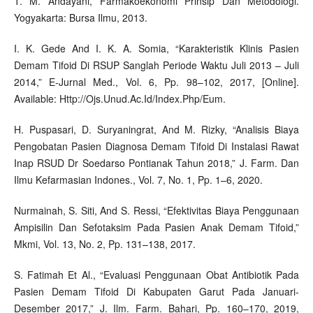
T. M. Andayani, Farmakoekonomi Prinsip Dan Metodologi.
Yogyakarta: Bursa Ilmu, 2013.
I. K. Gede And I. K. A. Somia, “Karakteristik Klinis Pasien
Demam Tifoid Di RSUP Sanglah Periode Waktu Juli 2013 – Juli
2014,” E-Jurnal Med., Vol. 6, Pp. 98–102, 2017, [Online].
Available: Http://Ojs.Unud.Ac.Id/Index.Php/Eum.
H. Puspasari, D. Suryaningrat, And M. Rizky, “Analisis Biaya
Pengobatan Pasien Diagnosa Demam Tifoid Di Instalasi Rawat
Inap RSUD Dr Soedarso Pontianak Tahun 2018,” J. Farm. Dan
Ilmu Kefarmasian Indones., Vol. 7, No. 1, Pp. 1–6, 2020.
Nurmainah, S. Siti, And S. Ressi, “Efektivitas Biaya Penggunaan
Ampisilin Dan Sefotaksim Pada Pasien Anak Demam Tifoid,”
Mkmi, Vol. 13, No. 2, Pp. 131–138, 2017.
S. Fatimah Et Al., “Evaluasi Penggunaan Obat Antibiotik Pada
Pasien Demam Tifoid Di Kabupaten Garut Pada Januari-
Desember 2017,” J. Ilm. Farm. Bahari, Pp. 160–170, 2019,