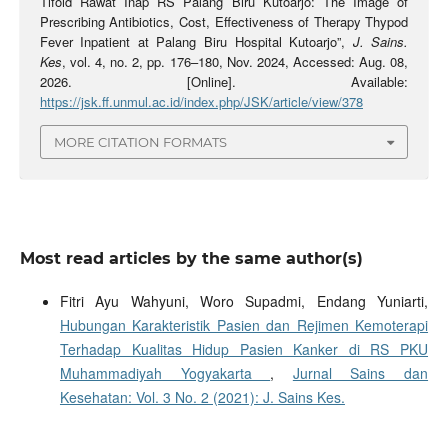
Tifoid Rawat Inap RS Palang Biru Kutoarjo: The Image of
Prescribing Antibiotics, Cost, Effectiveness of Therapy Thypod
Fever Inpatient at Palang Biru Hospital Kutoarjo”,
J. Sains.
Kes
, vol. 4, no. 2, pp. 176–180, Nov. 2024, Accessed: Aug. 08,
2026. [Online]. Available:
https://jsk.ff.unmul.ac.id/index.php/JSK/article/view/378
MORE CITATION FORMATS
Most read articles by the same author(s)
Fitri Ayu Wahyuni, Woro Supadmi, Endang Yuniarti,
Hubungan Karakteristik Pasien dan Rejimen Kemoterapi
Terhadap Kualitas Hidup Pasien Kanker di RS PKU
Muhammadiyah Yogyakarta
,
Jurnal Sains dan
Kesehatan: Vol. 3 No. 2 (2021): J. Sains Kes.