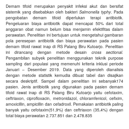
Demam tifoid merupakan penyakit infeksi akut dan bersifat
sistemik yang disebabkan oleh bakteri
Salmonella typhy
. Pada
pengobatan demam tifoid diperlukan terapi antibiotik.
Pengeluaran biaya antibiotik dapat mencapai 50% dari total
anggaran obat namun belum bisa menjamin efektifitas dalam
perawatan. Penelitian ini bertujuan untuk mengetahui gambaran
pola peresepan antibiotik dan biaya perawatan pada pasien
demam tifoid rawat inap di RS Palang Biru Kutoarjo. Penelitian
ini dirancang dengan metode desain
cross sectional.
Pengambilan subyek penelitian menggunakan teknik purpose
sampling dari populasi yang memenuhi kriteria inklusi periode
Januari – Desember 2019. Data yang diperoleh dianalisis
dengan metode statistik kemudia dibuat tabel dan disajikan
secara deskriptif. Sampel dalam penelitian ini sebanyak174
pasien. Jenis antibiotik yang digunakan pada pasien demam
tifoid rawat inap di RS Palang Biru Kutoarjo yaitu cefotaxim,
ceftriaxon, ciprofloxacin, metronidazol, chloramfenicol, cefixim,
amoxicillin, ampicillin dan cefadroxil. Pemakaian antibiotik paling
banyak yaitu cefotaxim(51,9%) dan ceftriaxon (35,4%) dengan
total biaya perawatan 2.737.851 dan 2.478.835