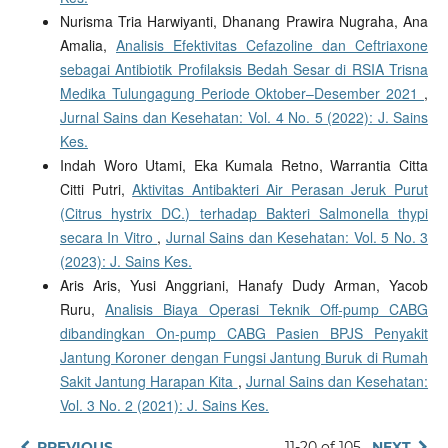
Nurisma Tria Harwiyanti, Dhanang Prawira Nugraha, Ana
Amalia,
Analisis Efektivitas Cefazoline dan Ceftriaxone
sebagai Antibiotik Profilaksis Bedah Sesar di RSIA Trisna
Medika Tulungagung Periode Oktober–Desember 2021
,
Jurnal Sains dan Kesehatan: Vol. 4 No. 5 (2022): J. Sains
Kes.
Indah Woro Utami, Eka Kumala Retno, Warrantia Citta
Citti Putri,
Aktivitas Antibakteri Air Perasan Jeruk Purut
(Citrus hystrix DC.) terhadap Bakteri Salmonella thypi
secara In Vitro
,
Jurnal Sains dan Kesehatan: Vol. 5 No. 3
(2023): J. Sains Kes.
Aris Aris, Yusi Anggriani, Hanafy Dudy Arman, Yacob
Ruru,
Analisis Biaya Operasi Teknik Off-pump CABG
dibandingkan On-pump CABG Pasien BPJS Penyakit
Jantung Koroner dengan Fungsi Jantung Buruk di Rumah
Sakit Jantung Harapan Kita
,
Jurnal Sains dan Kesehatan:
Vol. 3 No. 2 (2021): J. Sains Kes.
PREVIOUS
11-20 of 105
NEXT