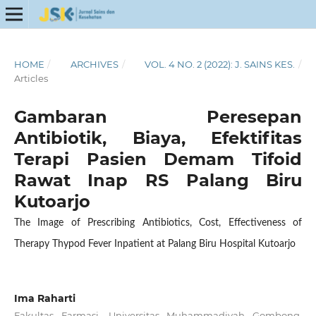
HOME
/
ARCHIVES
/
VOL. 4 NO. 2 (2022): J. SAINS KES.
/
Articles
Gambaran Peresepan
Antibiotik, Biaya, Efektifitas
Terapi Pasien Demam Tifoid
Rawat Inap RS Palang Biru
Kutoarjo
The Image of Prescribing Antibiotics, Cost, Effectiveness of
Therapy Thypod Fever Inpatient at Palang Biru Hospital Kutoarjo
Ima Raharti
Fakultas Farmasi, Universitas Muhammadiyah Gombong,