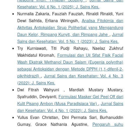
Kesehatan: Vol. 6 No. 1 (2025): J. Sains Kes.
Nurmalia Zakaria, Fauziah Fauziah, Rinaldi Rinaldi, Yuni
Dewi Safrida, Erliana Winingsih,
Analisa Fitokimia dan
Aktivitas Antioksidan Sirup Poliherbal yang Mengandung
Daun Kelor, Rimpang Kunyit, dan Rimpang Jahe
,
Jurnal
Sains dan Kesehatan: Vol. 5 No. 1 (2023): J. Sains Kes.
Try Kurniawati, Titi Pudji Rahayu, Naelaz Zukhruf
Wakhidatul Kiromah,
Formulasi dan Uji Sifat Fisik Facial
Wash Ekstrak Methanol Daun Salam (Eugenia polyntha)
sebagai Antioksidan dengan Metode DPPH (1,1-difenil-2-
pikrihidrazil)
,
Jurnal Sains dan Kesehatan: Vol. 4 No. 3
(2022): J. Sains Kes.
Dwi Fitrah Wahyuni , Mardiah Mustary Mustary,
Syafruddin, Deviyanti,
Formulasi Masker Gel Peel Off dari
Kulit Pisang Ambon (Musa Paradisiaca Var)
,
Jurnal Sains
dan Kesehatan: Vol. 4 No. 1 (2022): J. Sains Kes.
Yulius Evan Christian, Dini Permata Sari, Burhanuddin
Gumay, Grace Nathania Agustine,
Pengaruh suhu