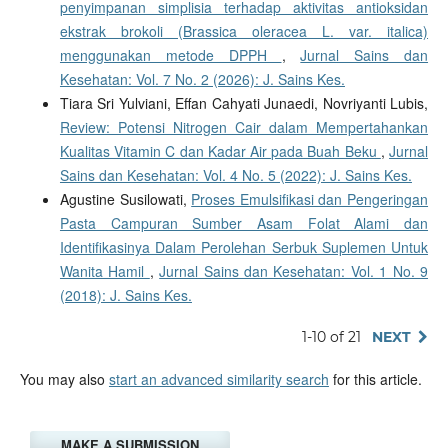
penyimpanan simplisia terhadap aktivitas antioksidan
ekstrak brokoli (Brassica oleracea L. var. italica)
menggunakan metode DPPH
,
Jurnal Sains dan
Kesehatan: Vol. 7 No. 2 (2026): J. Sains Kes.
Tiara Sri Yulviani, Effan Cahyati Junaedi, Novriyanti Lubis,
Review: Potensi Nitrogen Cair dalam Mempertahankan
Kualitas Vitamin C dan Kadar Air pada Buah Beku
,
Jurnal
Sains dan Kesehatan: Vol. 4 No. 5 (2022): J. Sains Kes.
Agustine Susilowati,
Proses Emulsifikasi dan Pengeringan
Pasta Campuran Sumber Asam Folat Alami dan
Identifikasinya Dalam Perolehan Serbuk Suplemen Untuk
Wanita Hamil
,
Jurnal Sains dan Kesehatan: Vol. 1 No. 9
(2018): J. Sains Kes.
1-10 of 21
NEXT
You may also
start an advanced similarity search
for this article.
MAKE A SUBMISSION