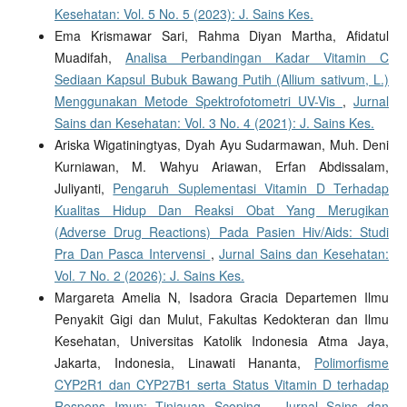
Kesehatan: Vol. 5 No. 5 (2023): J. Sains Kes.
Ema Krismawar Sari, Rahma Diyan Martha, Afidatul
Muadifah,
Analisa Perbandingan Kadar Vitamin C
Sediaan Kapsul Bubuk Bawang Putih (Allium sativum, L.)
Menggunakan Metode Spektrofotometri UV-Vis
,
Jurnal
Sains dan Kesehatan: Vol. 3 No. 4 (2021): J. Sains Kes.
Ariska Wigatiningtyas, Dyah Ayu Sudarmawan, Muh. Deni
Kurniawan, M. Wahyu Ariawan, Erfan Abdissalam,
Juliyanti,
Pengaruh Suplementasi Vitamin D Terhadap
Kualitas Hidup Dan Reaksi Obat Yang Merugikan
(Adverse Drug Reactions) Pada Pasien Hiv/Aids: Studi
Pra Dan Pasca Intervensi
,
Jurnal Sains dan Kesehatan:
Vol. 7 No. 2 (2026): J. Sains Kes.
Margareta Amelia N, Isadora Gracia Departemen Ilmu
Penyakit Gigi dan Mulut, Fakultas Kedokteran dan Ilmu
Kesehatan, Universitas Katolik Indonesia Atma Jaya,
Jakarta, Indonesia, Linawati Hananta,
Polimorfisme
CYP2R1 dan CYP27B1 serta Status Vitamin D terhadap
Respons Imun: Tinjauan Scoping
,
Jurnal Sains dan