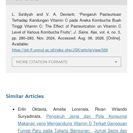
L. Sa'diyah and V. A. Devianti, “Pengaruh Pasteurisasi
Terhadap Kandungan Vitamin C pada Aneka Kombucha Buah
Tinggi Vitamin C: The Effect of Pasteurization on Vitamin C
Level of Various Kombucha Fruits”,
J. Sains. Kes
, vol. 4, no. 3,
pp. 280–283, Nov. 2024, Accessed: Aug. 06, 2026. [Online].
Available:
https://jsk.ff.unmul.ac.id/index.php/JSK/article/view/559
MORE CITATION FORMATS
Similar Articles
Erlin Oktavia, Amelia Lorensia, Rivan Virlando
Suryadinata,
Pengaruh Jenis dan Pola Konsumsi
Makanan yang Mengandung Vitamin D Terkait Gangguan
Fungsi Paru pada Tukang Bangunan
,
Jurnal Sains dan