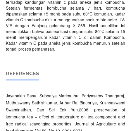
terhadap kandungan vitamin c pada aneka jenis kombucha.
Setelah fermentasi kombucha selama 7 hari, kombucha
dipanaskan selama 15 menit pada suhu 80°C kemudian, kadar
vitamin C kombucha diukur menggunakan spektrofotometer UV-
VIS dengan Panjang gelombang λ 265. Hasil penelitian ini
menunjukkan bahwa pasteurisasi dengan suhu 80°C selama 15
menit mempengaruhi kadar vitamin C di dalam Kombucha.
Kadar vitamin C pada aneka jenis kombucha menurun setelah
terjadi proses pemanasan.
REFERENCES
Jayabalan Rasu, Subbaiya Marimuthu, Periyasamy Thangaraj,
Muthuswamy Sathishkumar, Arthur Raj Binupriya, Krishnaswami
Swaminathan, Dan Sei Eok Yun.2008. preservation of
kombucha tea – effect of temperature on tea component and
free radical scavenging properties. Journal of Agriculture and
food chemistry. Vol.56. No.19. 9064-9071