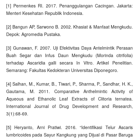
[1] Permenkes RI. 2017. Penanggulangan Cacingan. Jakarta:
Menteri Kesehatan Republik Indonesia.
[2] Bangun AP, Sarwono B. 2002. Khasiat & Manfaat Mengkudu.
Depok: Agromedia Pustaka.
[3] Gunawan, F. 2007. Uji Efektivitas Daya Antelmintik Perasan
Buah Segar dan Infus Daun Mengkudu (Morinda citrifolia)
terhadap Ascaridia galli secara In Vitro. Artikel Penelitian.
Semarang: Fakultas Kedokteran Universitas Diponegoro.
[4] Salhan, M., Kumar, B., Tiwari, P., Sharma, P., Sandhar, H. K.,
Gautama, M. 2011. Comparative Anthelmintic Activity of
Aqueous and Ethanolic Leaf Extracts of Clitoria ternatea.
International Journal of Drug Development and Research,
3(1):68-69.
[5] Heryanto, Arni Pratiwi. 2016. “Identifikasi Telur Ascaris
lumbricoides pada Sayur Kangkung yang Dijual di Pasar Baruga