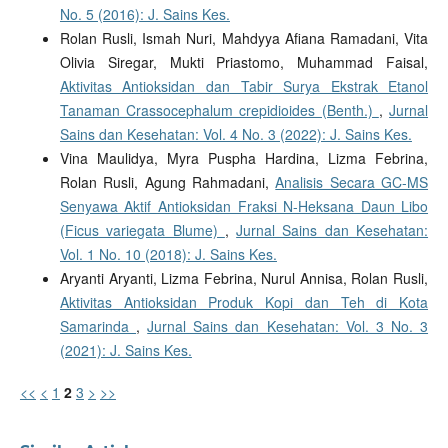
No. 5 (2016): J. Sains Kes.
Rolan Rusli, Ismah Nuri, Mahdyya Afiana Ramadani, Vita
Olivia Siregar, Mukti Priastomo, Muhammad Faisal,
Aktivitas Antioksidan dan Tabir Surya Ekstrak Etanol
Tanaman Crassocephalum crepidioides (Benth.)
,
Jurnal
Sains dan Kesehatan: Vol. 4 No. 3 (2022): J. Sains Kes.
Vina Maulidya, Myra Puspha Hardina, Lizma Febrina,
Rolan Rusli, Agung Rahmadani,
Analisis Secara GC-MS
Senyawa Aktif Antioksidan Fraksi N-Heksana Daun Libo
(Ficus variegata Blume)
,
Jurnal Sains dan Kesehatan:
Vol. 1 No. 10 (2018): J. Sains Kes.
Aryanti Aryanti, Lizma Febrina, Nurul Annisa, Rolan Rusli,
Aktivitas Antioksidan Produk Kopi dan Teh di Kota
Samarinda
,
Jurnal Sains dan Kesehatan: Vol. 3 No. 3
(2021): J. Sains Kes.
<<
<
1
2
3
>
>>