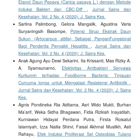
Etanol Daun Pepaya (Carica papaya L.) dengan Metode
Induksi Bakteri dan CBC-Diff
,
Jurnal Sains dan
Kesehatan: Vol. 2 No. 4 (2020): J. Sains Kes.
Sarlina Palimbong, Gelora Mangalik, Agustina Varia
Suryaningsih Basompe,
Potensi Sirup Ekstrak Daun
Sukun (Artocarpus altilis) Sebagai PanganFungsional
Bagi Penderita Penyakit Hepatitis
,
Jurnal Sains dan
Kesehatan: Vol. 2 No. 4 (2020): J. Sains Kes.
Anak Agung Ayu Dewi Sekarini, Ita Krissanti, Mas Rizky A.
A. Syamsunarno,
Efektivitas Antibakteri Senyawa
Kurkumin terhadap Foodborne Bacteria: Tinjauan
Curcuma longa untuk Mengatasi Resistensi Antibiotik
,
Jurnal Sains dan Kesehatan: Vol. 2 No. 4 (2020): J. Sains
Kes.
Agnis Pondineka Ria Aditama, Asri Wido Mukti, Burhan
Ma’arif, Weka Sidha Bhagawan, Fidia Rizkiah Inayatilah,
Kurniawan Hidayat Perdana Putra, Firsta Roisatul
Islamiyah, Izza Nailia Shirvi, Faisal Akhmal Muslikh, Asti
Rahayu,
Efek Induksi Proliferasi Sel Osteoblas Tulang