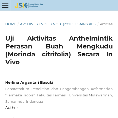
HOME
/
ARCHIVES
/
VOL. 3 NO. 6 (2021): J. SAINS KES.
/
Articles
Uji Aktivitas Anthelmintik
Perasan Buah Mengkudu
(Morinda citrifolia) Secara In
Vivo
Herlina Argantari Basuki
Laboratorium Penelitian dan Pengembangan Kefarmasian
“Farmaka Tropis”, Fakultas Farmasi, Universitas Mulawarman,
Samarinda, Indonesia
Author