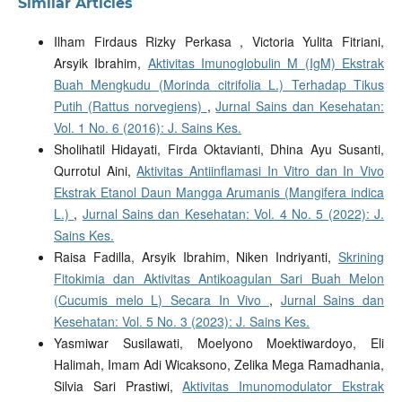
Similar Articles
Ilham Firdaus Rizky Perkasa , Victoria Yulita Fitriani,
Arsyik Ibrahim,
Aktivitas Imunoglobulin M (IgM) Ekstrak
Buah Mengkudu (Morinda citrifolia L.) Terhadap Tikus
Putih (Rattus norvegiens)
,
Jurnal Sains dan Kesehatan:
Vol. 1 No. 6 (2016): J. Sains Kes.
Sholihatil Hidayati, Firda Oktavianti, Dhina Ayu Susanti,
Qurrotul Aini,
Aktivitas Antiinflamasi In Vitro dan In Vivo
Ekstrak Etanol Daun Mangga Arumanis (Mangifera indica
L.)
,
Jurnal Sains dan Kesehatan: Vol. 4 No. 5 (2022): J.
Sains Kes.
Raisa Fadilla, Arsyik Ibrahim, Niken Indriyanti,
Skrining
Fitokimia dan Aktivitas Antikoagulan Sari Buah Melon
(Cucumis melo L) Secara In Vivo
,
Jurnal Sains dan
Kesehatan: Vol. 5 No. 3 (2023): J. Sains Kes.
Yasmiwar Susilawati, Moelyono Moektiwardoyo, Eli
Halimah, Imam Adi Wicaksono, Zelika Mega Ramadhania,
Silvia Sari Prastiwi,
Aktivitas Imunomodulator Ekstrak