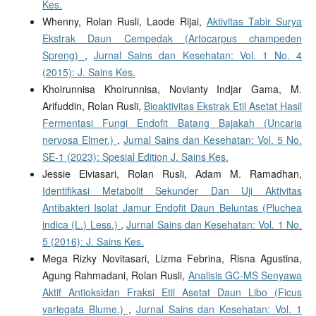
Kes.
Whenny, Rolan Rusli, Laode Rijai,
Aktivitas Tabir Surya
Ekstrak Daun Cempedak (Artocarpus champeden
Spreng)
,
Jurnal Sains dan Kesehatan: Vol. 1 No. 4
(2015): J. Sains Kes.
Khoirunnisa Khoirunnisa, Novianty Indjar Gama, M.
Arifuddin, Rolan Rusli,
Bioaktivitas Ekstrak Etil Asetat Hasil
Fermentasi Fungi Endofit Batang Bajakah (Uncaria
nervosa Elmer.)
,
Jurnal Sains dan Kesehatan: Vol. 5 No.
SE-1 (2023): Spesial Edition J. Sains Kes.
Jessie Elviasari, Rolan Rusli, Adam M. Ramadhan,
Identifikasi Metabolit Sekunder Dan Uji Aktivitas
Antibakteri Isolat Jamur Endofit Daun Beluntas (Pluchea
indica (L.) Less.)
,
Jurnal Sains dan Kesehatan: Vol. 1 No.
5 (2016): J. Sains Kes.
Mega Rizky Novitasari, Lizma Febrina, Risna Agustina,
Agung Rahmadani, Rolan Rusli,
Analisis GC-MS Senyawa
Aktif Antioksidan Fraksi Etil Asetat Daun Libo (Ficus
variegata Blume.)
,
Jurnal Sains dan Kesehatan: Vol. 1