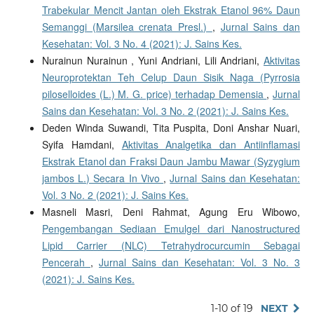
Trabekular Mencit Jantan oleh Ekstrak Etanol 96% Daun
Semanggi (Marsilea crenata Presl.)
,
Jurnal Sains dan
Kesehatan: Vol. 3 No. 4 (2021): J. Sains Kes.
Nurainun Nurainun , Yuni Andriani, Lili Andriani,
Aktivitas
Neuroprotektan Teh Celup Daun Sisik Naga (Pyrrosia
piloselloides (L.) M. G. price) terhadap Demensia
,
Jurnal
Sains dan Kesehatan: Vol. 3 No. 2 (2021): J. Sains Kes.
Deden Winda Suwandi, Tita Puspita, Doni Anshar Nuari,
Syifa Hamdani,
Aktivitas Analgetika dan Antiinflamasi
Ekstrak Etanol dan Fraksi Daun Jambu Mawar (Syzygium
jambos L.) Secara In Vivo
,
Jurnal Sains dan Kesehatan:
Vol. 3 No. 2 (2021): J. Sains Kes.
Masneli Masri, Deni Rahmat, Agung Eru Wibowo,
Pengembangan Sediaan Emulgel dari Nanostructured
Lipid Carrier (NLC) Tetrahydrocurcumin Sebagai
Pencerah
,
Jurnal Sains dan Kesehatan: Vol. 3 No. 3
(2021): J. Sains Kes.
1-10 of 19
NEXT