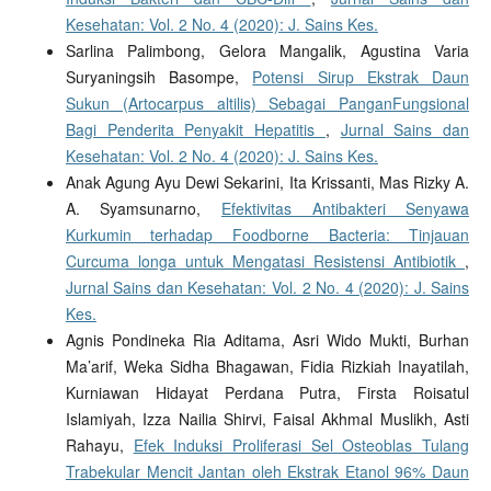
Kesehatan: Vol. 2 No. 4 (2020): J. Sains Kes.
Sarlina Palimbong, Gelora Mangalik, Agustina Varia
Suryaningsih Basompe,
Potensi Sirup Ekstrak Daun
Sukun (Artocarpus altilis) Sebagai PanganFungsional
Bagi Penderita Penyakit Hepatitis
,
Jurnal Sains dan
Kesehatan: Vol. 2 No. 4 (2020): J. Sains Kes.
Anak Agung Ayu Dewi Sekarini, Ita Krissanti, Mas Rizky A.
A. Syamsunarno,
Efektivitas Antibakteri Senyawa
Kurkumin terhadap Foodborne Bacteria: Tinjauan
Curcuma longa untuk Mengatasi Resistensi Antibiotik
,
Jurnal Sains dan Kesehatan: Vol. 2 No. 4 (2020): J. Sains
Kes.
Agnis Pondineka Ria Aditama, Asri Wido Mukti, Burhan
Ma’arif, Weka Sidha Bhagawan, Fidia Rizkiah Inayatilah,
Kurniawan Hidayat Perdana Putra, Firsta Roisatul
Islamiyah, Izza Nailia Shirvi, Faisal Akhmal Muslikh, Asti
Rahayu,
Efek Induksi Proliferasi Sel Osteoblas Tulang
Trabekular Mencit Jantan oleh Ekstrak Etanol 96% Daun