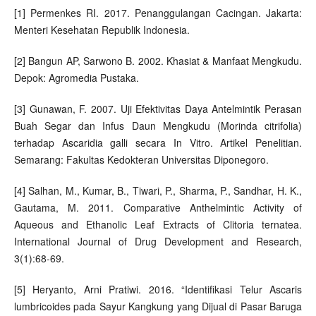
[1] Permenkes RI. 2017. Penanggulangan Cacingan. Jakarta:
Menteri Kesehatan Republik Indonesia.
[2] Bangun AP, Sarwono B. 2002. Khasiat & Manfaat Mengkudu.
Depok: Agromedia Pustaka.
[3] Gunawan, F. 2007. Uji Efektivitas Daya Antelmintik Perasan
Buah Segar dan Infus Daun Mengkudu (Morinda citrifolia)
terhadap Ascaridia galli secara In Vitro. Artikel Penelitian.
Semarang: Fakultas Kedokteran Universitas Diponegoro.
[4] Salhan, M., Kumar, B., Tiwari, P., Sharma, P., Sandhar, H. K.,
Gautama, M. 2011. Comparative Anthelmintic Activity of
Aqueous and Ethanolic Leaf Extracts of Clitoria ternatea.
International Journal of Drug Development and Research,
3(1):68-69.
[5] Heryanto, Arni Pratiwi. 2016. “Identifikasi Telur Ascaris
lumbricoides pada Sayur Kangkung yang Dijual di Pasar Baruga