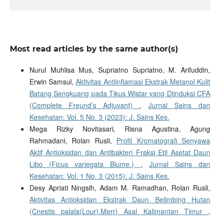
Most read articles by the same author(s)
Nurul Muhlisa Mus, Supriatno Supriatno, M. Arifuddin,
Erwin Samsul,
Aktivitas Antiinflamasi Ekstrak Metanol Kulit
Batang Sengkuang pada Tikus Wistar yang Diinduksi CFA
(Complete Freund’s Adjuvant)
,
Jurnal Sains dan
Kesehatan: Vol. 5 No. 3 (2023): J. Sains Kes.
Mega Rizky Novitasari, Risna Agustina, Agung
Rahmadani, Rolan Rusli,
Profil Kromatografi Senyawa
Aktif Antioksidan dan Antibakteri Fraksi Etil Asetat Daun
Libo (Ficus variegata Blume.)
,
Jurnal Sains dan
Kesehatan: Vol. 1 No. 3 (2015): J. Sains Kes.
Desy Apriati Ningsih, Adam M. Ramadhan, Rolan Rusli,
Aktivitas Antioksidan Ekstrak Daun Belimbing Hutan
(Cnestis palala(Lour).Merr) Asal Kalimantan Timur
,