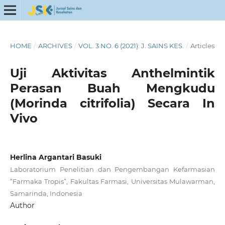
HOME
/
ARCHIVES
/
VOL. 3 NO. 6 (2021): J. SAINS KES.
/
Articles
Uji Aktivitas Anthelmintik
Perasan Buah Mengkudu
(Morinda citrifolia) Secara In
Vivo
Herlina Argantari Basuki
Laboratorium Penelitian dan Pengembangan Kefarmasian
“Farmaka Tropis”, Fakultas Farmasi, Universitas Mulawarman,
Samarinda, Indonesia
Author