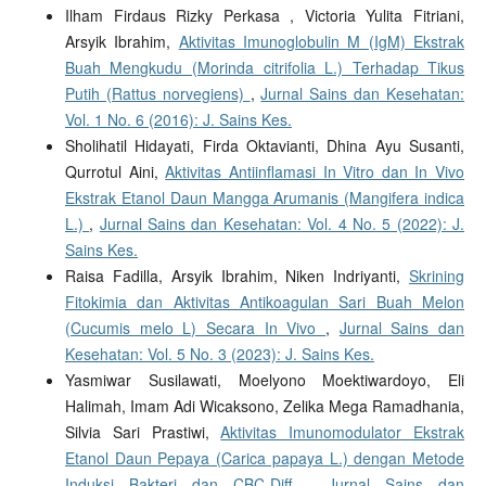
Ilham Firdaus Rizky Perkasa , Victoria Yulita Fitriani,
Arsyik Ibrahim,
Aktivitas Imunoglobulin M (IgM) Ekstrak
Buah Mengkudu (Morinda citrifolia L.) Terhadap Tikus
Putih (Rattus norvegiens)
,
Jurnal Sains dan Kesehatan:
Vol. 1 No. 6 (2016): J. Sains Kes.
Sholihatil Hidayati, Firda Oktavianti, Dhina Ayu Susanti,
Qurrotul Aini,
Aktivitas Antiinflamasi In Vitro dan In Vivo
Ekstrak Etanol Daun Mangga Arumanis (Mangifera indica
L.)
,
Jurnal Sains dan Kesehatan: Vol. 4 No. 5 (2022): J.
Sains Kes.
Raisa Fadilla, Arsyik Ibrahim, Niken Indriyanti,
Skrining
Fitokimia dan Aktivitas Antikoagulan Sari Buah Melon
(Cucumis melo L) Secara In Vivo
,
Jurnal Sains dan
Kesehatan: Vol. 5 No. 3 (2023): J. Sains Kes.
Yasmiwar Susilawati, Moelyono Moektiwardoyo, Eli
Halimah, Imam Adi Wicaksono, Zelika Mega Ramadhania,
Silvia Sari Prastiwi,
Aktivitas Imunomodulator Ekstrak
Etanol Daun Pepaya (Carica papaya L.) dengan Metode
Induksi Bakteri dan CBC-Diff
,
Jurnal Sains dan