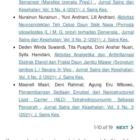
Semanggi (Marsilea crenata Presl.)
,
Jurnal Sains dan
Kesehatan: Vol. 3 No. 4 (2021): J. Sains Kes.
Nurainun Nurainun , Yuni Andriani, Lili Andriani,
Aktivitas
Neuroprotektan Teh Celup Daun Sisik Naga (Pyrrosia
piloselloides (L.) M. G. price) terhadap Demensia
,
Jurnal
Sains dan Kesehatan: Vol. 3 No. 2 (2021): J. Sains Kes.
Deden Winda Suwandi, Tita Puspita, Doni Anshar Nuari,
Syifa Hamdani,
Aktivitas Analgetika dan Antiinflamasi
Ekstrak Etanol dan Fraksi Daun Jambu Mawar (Syzygium
jambos L.) Secara In Vivo
,
Jurnal Sains dan Kesehatan:
Vol. 3 No. 2 (2021): J. Sains Kes.
Masneli Masri, Deni Rahmat, Agung Eru Wibowo,
Pengembangan Sediaan Emulgel dari Nanostructured
Lipid Carrier (NLC) Tetrahydrocurcumin Sebagai
Pencerah
,
Jurnal Sains dan Kesehatan: Vol. 3 No. 3
(2021): J. Sains Kes.
1-10 of 19
NEXT