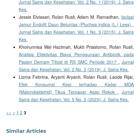
Jurnal Sains dan Kesehatan: Vol. 2 No. 1 (2019): J. Sains
Kes.
Jessie Elviasari, Rolan Rusli, Adam M. Ramadhan,
Isolasi
Jamur Endofit Daun Beluntas (Pluchea indica (L.) Less)
,
Jurnal Sains dan Kesehatan: Vol. 1 No. 3 (2015): J. Sains
Kes.
Khoirunnisa Wal Hazimah, Mukti Priastomo, Rolan Rusli,
Analisis Efektivitas Biaya Penggunaan Antibiotik pada
Pasien Demam Tifoid di RS SMC Periode 2017
,
Jurnal
Sains dan Kesehatan: Vol. 2 No. 2 (2019): J. Sains Kes.
Lizma Febrina, Aryanti Aryanti, Rolan Rusli, Laode Rijai,
Efek Konsumsi Kopi terhadap Kadar MDA
(Malondialdehid) Tikus Terpapar Asap Rokok
,
Jurnal
Sains dan Kesehatan: Vol. 5 No. 2 (2023): J. Sains Kes.
<<
<
1
2
3
Similar Articles