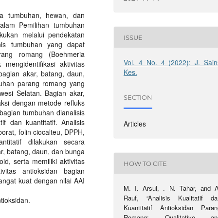
da tumbuhan, hewan, dan
 Dalam Pemilihan tumbuhan
akukan melalui pendekatan
ISSUE
nis tumbuhan yang dapat
arang romang (Boehmeria
Vol. 4 No. 4 (2022): J. Sain
 mengidentifikasi aktivitas
Kes.
agian akar, batang, daun,
umbuhan parang romang yang
wesi Selatan. Bagian akar,
SECTION
aksi dengan metode refluks
bagian tumbuhan dianalisis
f dan kuantitatif. Analisis
Articles
orat, folin ciocalteu, DPPH,
itatif dilakukan secara
r, batang, daun, dan bunga
d, serta memiliki aktivitas
HOW TO CITE
tivitas antioksidan bagian
ngat kuat dengan nilai AAI
M. I. Arsul, . N. Tahar, and A
Rauf, “Analisis Kualitatif da
ntioksidan.
Kuantitatif Antioksidan Paran
Romang: Qualitative an