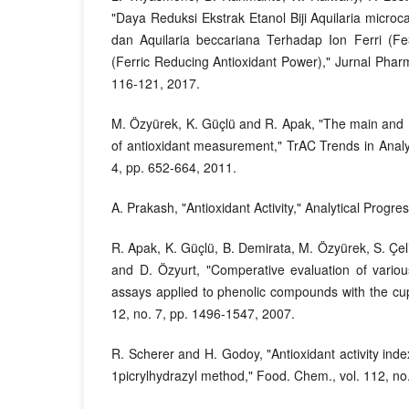
"Daya Reduksi Ekstrak Etanol Biji Aquilaria microc
dan Aquilaria beccariana Terhadap Ion Ferri 
(Ferric Reducing Antioxidant Power)," Jurnal Pharm
116-121, 2017.
M. Özyürek, K. Güçlü and R. Apak, "The main an
of antioxidant measurement," TrAC Trends in Analyt
4, pp. 652-664, 2011.
A. Prakash, "Antioxidant Activity," Analytical Progres
R. Apak, K. Güçlü, B. Demirata, M. Özyürek, S. Çel
and D. Özyurt, "Comperative evaluation of various
assays applied to phenolic compounds with the cup
12, no. 7, pp. 1496-1547, 2007.
R. Scherer and H. Godoy, "Antioxidant activity inde
1picrylhydrazyl method," Food. Chem., vol. 112, no