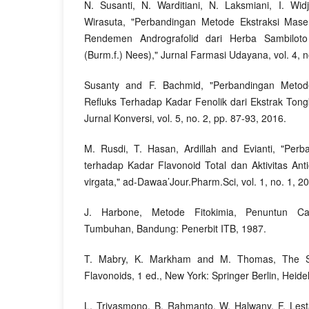
N. Susanti, N. Warditiani, N. Laksmiani, I. Wid
Wirasuta, "Perbandingan Metode Ekstraksi Mase
Rendemen Andrografolid dari Herba Sambiloto 
(Burm.f.) Nees)," Jurnal Farmasi Udayana, vol. 4, n
Susanty and F. Bachmid, "Perbandingan Metod
Refluks Terhadap Kadar Fenolik dari Ekstrak Tong
Jurnal Konversi, vol. 5, no. 2, pp. 87-93, 2016.
M. Rusdi, T. Hasan, Ardillah and Evianti, "Per
terhadap Kadar Flavonoid Total dan Aktivitas An
virgata," ad-Dawaa’Jour.Pharm.Sci, vol. 1, no. 1, 2
J. Harbone, Metode Fitokimia, Penuntun Ca
Tumbuhan, Bandung: Penerbit ITB, 1987.
T. Mabry, K. Markham and M. Thomas, The Syst
Flavonoids, 1 ed., New York: Springer Berlin, Heide
L. Triyasmono, B. Rahmanto, W. Halwany, F. Lesta