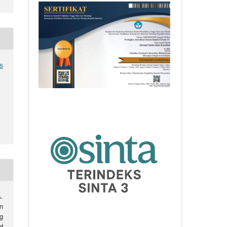
s
.
n
g
d