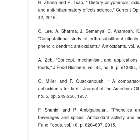
H. Zhang and R. Tsao, " Dietary polyphenols, oxida
and anti-inflammatory effects science," Current Opin
42, 2016.
C. Lee, A. Sharma, J. Semenya, C. Anamoah, K
"Computational study of ortho-substituent effects 
phenolic dendritic antioxidants," Antioxidants, vol. 9
A. Zeb, "Concept, mechanism, and applications o
foods," J Food Biochem, vol. 44, no. 9, p. e13394, 
G. Miller and F. Quackenbush, " A comparison
antioxidants for lard," Journal of the American Oil
no. 5, pp. 249-250, 1957.
F. Shahidi and P. Ambigaipalan, "Phenolics an
beverages and spices: Antioxidant activity and he
Func Foods, vol. 18, p. 820–897, 2015.