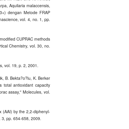
arpa, Aquilaria malaccensis,
(Fe3+) dengan Metode FRAP
ascience, vol. 4, no. 1, pp.
d modified CUPRAC methods
ical Chemistry, vol. 30, no.
s, vol. 19, p. 2, 2001.
ik, B. Bekta?o?lu, K. Berker
 total antioxidant capacity
rac assay," Molecules, vol.
x (AAI) by the 2,2-diphenyl-
. 3, pp. 654-658, 2009.