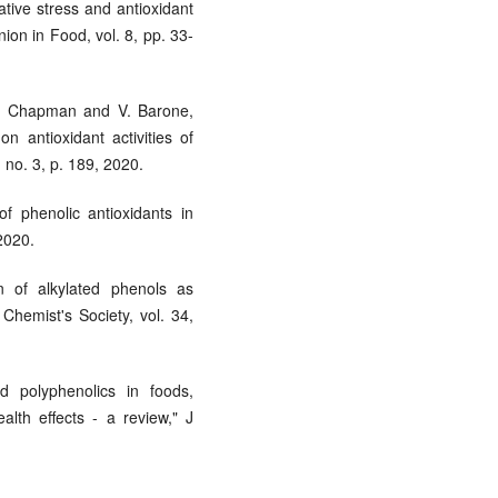
tive stress and antioxidant
ion in Food, vol. 8, pp. 33-
. Chapman and V. Barone,
on antioxidant activities of
, no. 3, p. 189, 2020.
f phenolic antioxidants in
2020.
 of alkylated phenols as
 Chemist's Society, vol. 34,
d polyphenolics in foods,
alth effects - a review," J