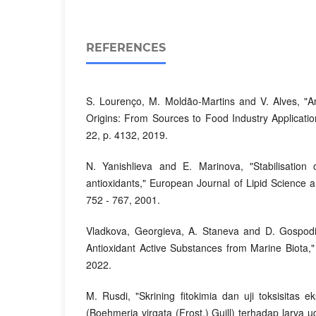
REFERENCES
S. Lourenço, M. Moldão-Martins and V. Alves, "An
Origins: From Sources to Food Industry Application
22, p. 4132, 2019.
N. Yanishlieva and E. Marinova, "Stabilisation o
antioxidants," European Journal of Lipid Science a
752 - 767, 2001.
Vladkova, Georgieva, A. Staneva and D. Gospodi
Antioxidant Active Substances from Marine Biota," 
2022.
M. Rusdi, "Skrining fitokimia dan uji toksisitas
(Boehmeria virgata (Frost.) Guill) terhadap larva u