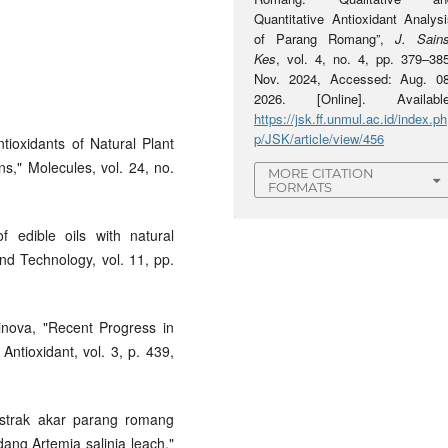
Quantitative Antioxidant Analysi
of Parang Romang”,
J. Sains
Kes
, vol. 4, no. 4, pp. 379–385
Nov. 2024, Accessed: Aug. 08
2026. [Online]. Available
https://jsk.ff.unmul.ac.id/index.ph
p/JSK/article/view/456
tioxidants of Natural Plant
s," Molecules, vol. 24, no.
MORE CITATION
FORMATS
f edible oils with natural
nd Technology, vol. 11, pp.
nova, "Recent Progress in
Antioxidant, vol. 3, p. 439,
 ekstrak akar parang romang
dang Artemia salinia leach,"