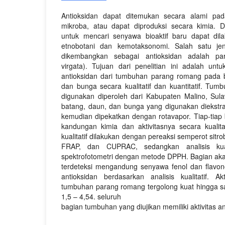
Antioksidan dapat ditemukan secara alami pa
mikroba, atau dapat diproduksi secara kimia.
untuk mencari senyawa bioaktif baru dapat dil
etnobotani dan kemotaksonomi. Salah satu je
dikembangkan sebagai antioksidan adalah p
virgata). Tujuan dari penelitian ini adalah untuk
antioksidan dari tumbuhan parang romang pada b
dan bunga secara kualitatif dan kuantitatif. T
digunakan diperoleh dari Kabupaten Malino, Sula
batang, daun, dan bunga yang digunakan diekstr
kemudian dipekatkan dengan rotavapor. Tiap-tiap 
kandungan kimia dan aktivitasnya secara kualitati
kualitatif dilakukan dengan pereaksi semperot sitrob
FRAP, dan CUPRAC, sedangkan analisis kuant
spektrofotometri dengan metode DPPH. Bagian aka
terdeteksi mengandung senyawa fenol dan flavonoi
antioksidan berdasarkan analisis kualitatif. Ak
tumbuhan parang romang tergolong kuat hingga sa
1,5 – 4,54. seluruh
bagian tumbuhan yang diujikan memiliki aktivitas a