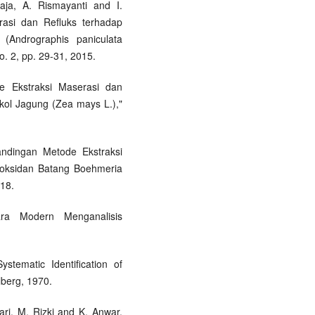
jaja, A. Rismayanti and I.
rasi dan Refluks terhadap
(Andrographis paniculata
o. 2, pp. 29-31, 2015.
e Ekstraksi Maserasi dan
kol Jagung (Zea mays L.),"
bandingan Metode Ekstraksi
tioksidan Batang Boehmeria
018.
ra Modern Menganalisis
ematic Identification of
lberg, 1970.
ri, M. Rizki and K. Anwar,