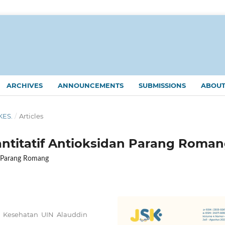
ARCHIVES
ANNOUNCEMENTS
SUBMISSIONS
ABOU
KES.
/
Articles
uantitatif Antioksidan Parang Roma
of Parang Romang
u Kesehatan UIN Alauddin