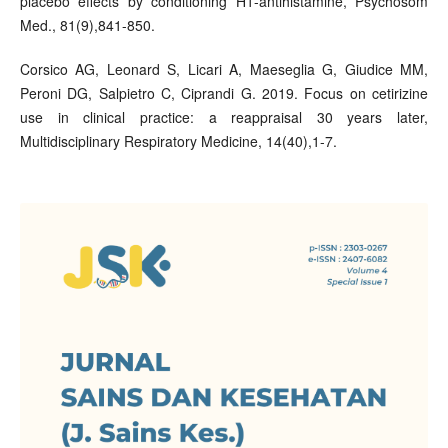
placebo effects by conditioning H1-antihistamine, Psychosom
Med., 81(9),841-850.
Corsico AG, Leonard S, Licari A, Maeseglia G, Giudice MM,
Peroni DG, Salpietro C, Ciprandi G. 2019. Focus on cetirizine
use in clinical practice: a reappraisal 30 years later,
Multidisciplinary Respiratory Medicine, 14(40),1-7.