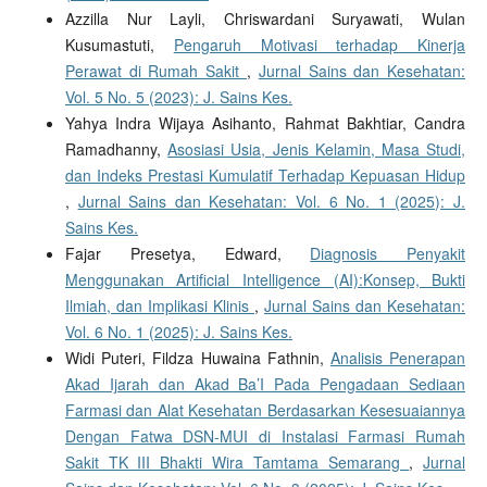
Azzilla Nur Layli, Chriswardani Suryawati, Wulan
Kusumastuti,
Pengaruh Motivasi terhadap Kinerja
Perawat di Rumah Sakit
,
Jurnal Sains dan Kesehatan:
Vol. 5 No. 5 (2023): J. Sains Kes.
Yahya Indra Wijaya Asihanto, Rahmat Bakhtiar, Candra
Ramadhanny,
Asosiasi Usia, Jenis Kelamin, Masa Studi,
dan Indeks Prestasi Kumulatif Terhadap Kepuasan Hidup
,
Jurnal Sains dan Kesehatan: Vol. 6 No. 1 (2025): J.
Sains Kes.
Fajar Presetya, Edward,
Diagnosis Penyakit
Menggunakan Artificial Intelligence (AI):Konsep, Bukti
Ilmiah, dan Implikasi Klinis
,
Jurnal Sains dan Kesehatan:
Vol. 6 No. 1 (2025): J. Sains Kes.
Widi Puteri, Fildza Huwaina Fathnin,
Analisis Penerapan
Akad Ijarah dan Akad Ba’I Pada Pengadaan Sediaan
Farmasi dan Alat Kesehatan Berdasarkan Kesesuaiannya
Dengan Fatwa DSN-MUI di Instalasi Farmasi Rumah
Sakit TK III Bhakti Wira Tamtama Semarang
,
Jurnal