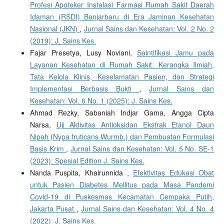
Profesi Apoteker Instalasi Farmasi Rumah Sakit Daerah
Idaman (RSDI) Banjarbaru di Era Jaminan Kesehatan
Nasional (JKN)
,
Jurnal Sains dan Kesehatan: Vol. 2 No. 2
(2019): J. Sains Kes.
Fajar Presetya, Lusy Noviani,
Saintifikasi Jamu pada
Layanan Kesehatan di Rumah Sakit: Kerangka Ilmiah,
Tata Kelola Klinis, Keselamatan Pasien, dan Strategi
Implementasi Berbasis Bukti
,
Jurnal Sains dan
Kesehatan: Vol. 6 No. 1 (2025): J. Sains Kes.
Ahmad Rezky, Sabaniah Indjar Gama, Angga Cipta
Narsa,
Uji Aktivitas Antioksidan Ekstrak Etanol Daun
Nipah (Nypa fruticans Wurmb.) dan Pembuatan Formulasi
Basis Krim
,
Jurnal Sains dan Kesehatan: Vol. 5 No. SE-1
(2023): Spesial Edition J. Sains Kes.
Nanda Puspita, Khairunnida ,
Efektivitas Edukasi Obat
untuk Pasien Diabetes Mellitus pada Masa Pandemi
Covid-19 di Puskesmas Kecamatan Cempaka Putih,
Jakarta Pusat
,
Jurnal Sains dan Kesehatan: Vol. 4 No. 4
(2022): J. Sains Kes.