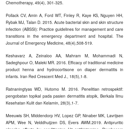
Chemotherapy, 49(4), 301-325.
Pollack CV, Amin A, Ford WT, Finley R, Kaye KS, Nguyen HH,
Rybak MJ, Talan D. 2015. Acute bacterial skin and skin structure
infection (ABSSI): Practice guidelines for management and care
transitions in the emergency department and hospital. The
Journal of Emergency Medicine, 48(4),508-519.
Keshavarz A, Zeinaloo AA, Mahram M, Mohammadi N,
Sadeghpour O, Maleki MR. 2016. Efficacy of traditional medicine
product henna and hydrocortisone on diaper dermatitis in
infants. Iran Red Crescent Med J., 18(5),1-8.
Ratnaningtyas WD, Hutomo M. 2016. Penelitian retrospektif:
pengobatan topikal pada pasien dermatitis atopik, Berkala Ilmu
Kesehatan Kulit dan Kelamin, 28(3),1-7.
Meeuwis SH, Middendorp HV, Lopez GP, Ninaber MK, Lavrijsen
APM, Wee N, Velddhuijzen DS, Evers AWM.2019. Antipruritic