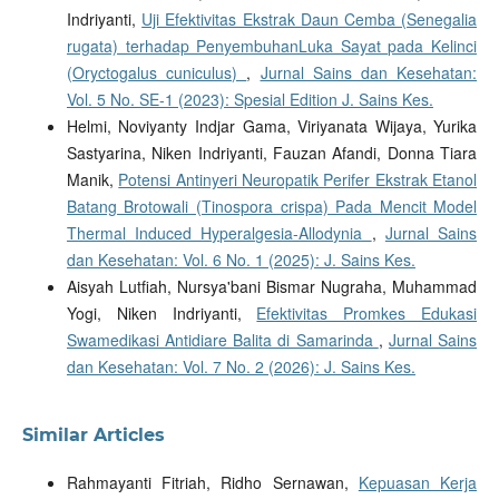
Indriyanti,
Uji Efektivitas Ekstrak Daun Cemba (Senegalia
rugata) terhadap PenyembuhanLuka Sayat pada Kelinci
(Oryctogalus cuniculus)
,
Jurnal Sains dan Kesehatan:
Vol. 5 No. SE-1 (2023): Spesial Edition J. Sains Kes.
Helmi, Noviyanty Indjar Gama, Viriyanata Wijaya, Yurika
Sastyarina, Niken Indriyanti, Fauzan Afandi, Donna Tiara
Manik,
Potensi Antinyeri Neuropatik Perifer Ekstrak Etanol
Batang Brotowali (Tinospora crispa) Pada Mencit Model
Thermal Induced Hyperalgesia-Allodynia
,
Jurnal Sains
dan Kesehatan: Vol. 6 No. 1 (2025): J. Sains Kes.
Aisyah Lutfiah, Nursya'bani Bismar Nugraha, Muhammad
Yogi, Niken Indriyanti,
Efektivitas Promkes Edukasi
Swamedikasi Antidiare Balita di Samarinda
,
Jurnal Sains
dan Kesehatan: Vol. 7 No. 2 (2026): J. Sains Kes.
Similar Articles
Rahmayanti Fitriah, Ridho Sernawan,
Kepuasan Kerja