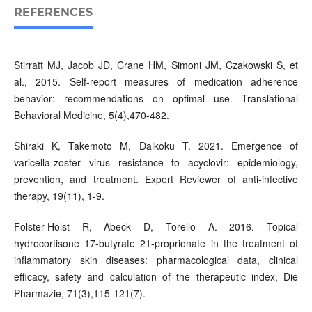
REFERENCES
Stirratt MJ, Jacob JD, Crane HM, Simoni JM, Czakowski S, et
al., 2015. Self-report measures of medication adherence
behavior: recommendations on optimal use. Translational
Behavioral Medicine, 5(4),470-482.
Shiraki K, Takemoto M, Daikoku T. 2021. Emergence of
varicella-zoster virus resistance to acyclovir: epidemiology,
prevention, and treatment. Expert Reviewer of anti-infective
therapy, 19(11), 1-9.
Folster-Holst R, Abeck D, Torello A. 2016. Topical
hydrocortisone 17-butyrate 21-proprionate in the treatment of
inflammatory skin diseases: pharmacological data, clinical
efficacy, safety and calculation of the therapeutic index, Die
Pharmazie, 71(3),115-121(7).