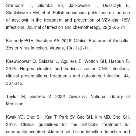
Szenborn L, Glomba BK, Jackowska T, Duszczyk E,
Stanislawska EM, et al. Polish consensus guidelines on the use
of acyclovir in the treatment and prevention of VZV dan HSV
infections, Journal of infection and chemotherapy, 22(2),65-71.
Kennedy PGE, Gershon AA. 2018. Clinical Features of Varicella-
Zoster Virus Infection. Viruses, 10(11),2-11.
Kaewpoowat Q, Salazar L, Aguilera E, Wotton SH, Hasbun R.
2016. Herpes simplex and varicella zoster CNS infections:
clinical presentations, treatments and outcomes. Infection, 44,
337-345.
Taylor M, Gerriets V. 2022. Acyclovir, National Library of
Medicine.
Kwak YG, Choi SH, Kim T, Park SY, Seo SH, Kim MB, Choi SH.
2017. Clinical guidelines for the antibiotic treatment for
community-acquired skin and soft tissue infection. Infection and