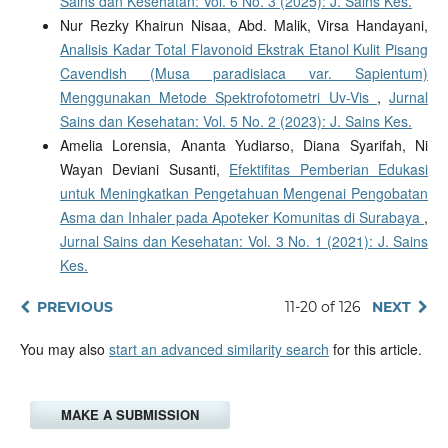
Sains dan Kesehatan: Vol. 6 No. 3 (2025): J. Sains Kes.
Nur Rezky Khairun Nisaa, Abd. Malik, Virsa Handayani,
Analisis Kadar Total Flavonoid Ekstrak Etanol Kulit Pisang
Cavendish (Musa paradisiaca var. Sapientum)
Menggunakan Metode Spektrofotometri Uv-Vis
,
Jurnal
Sains dan Kesehatan: Vol. 5 No. 2 (2023): J. Sains Kes.
Amelia Lorensia, Ananta Yudiarso, Diana Syarifah, Ni
Wayan Deviani Susanti,
Efektifitas Pemberian Edukasi
untuk Meningkatkan Pengetahuan Mengenai Pengobatan
Asma dan Inhaler pada Apoteker Komunitas di Surabaya
,
Jurnal Sains dan Kesehatan: Vol. 3 No. 1 (2021): J. Sains
Kes.
PREVIOUS
11-20 of 126
NEXT
You may also
start an advanced similarity search
for this article.
MAKE A SUBMISSION