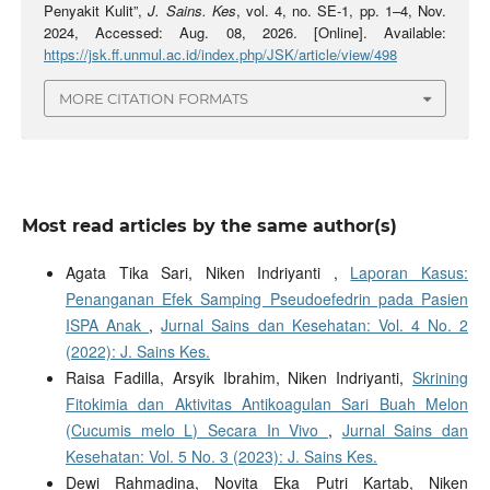
Penyakit Kulit”,
J. Sains. Kes
, vol. 4, no. SE-1, pp. 1–4, Nov.
2024, Accessed: Aug. 08, 2026. [Online]. Available:
https://jsk.ff.unmul.ac.id/index.php/JSK/article/view/498
MORE CITATION FORMATS
Most read articles by the same author(s)
Agata Tika Sari, Niken Indriyanti ,
Laporan Kasus:
Penanganan Efek Samping Pseudoefedrin pada Pasien
ISPA Anak
,
Jurnal Sains dan Kesehatan: Vol. 4 No. 2
(2022): J. Sains Kes.
Raisa Fadilla, Arsyik Ibrahim, Niken Indriyanti,
Skrining
Fitokimia dan Aktivitas Antikoagulan Sari Buah Melon
(Cucumis melo L) Secara In Vivo
,
Jurnal Sains dan
Kesehatan: Vol. 5 No. 3 (2023): J. Sains Kes.
Dewi Rahmadina, Novita Eka Putri Kartab, Niken