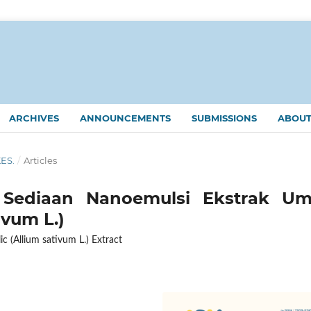
ARCHIVES
ANNOUNCEMENTS
SUBMISSIONS
ABOU
KES.
/
Articles
 Sediaan Nanoemulsi Ekstrak Um
ivum L.)
c (Allium sativum L.) Extract