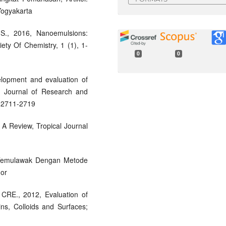
Yogyakarta
P.S., 2016, Nanoemulsions:
ety Of Chemistry, 1 (1), 1-
0
0
elopment and evaluation of
al Journal of Research and
. 2711-2719
 A Review, Tropical Journal
k Temulawak Dengan Metode
gor
 CRE., 2012, Evaluation of
ns, Colloids and Surfaces;