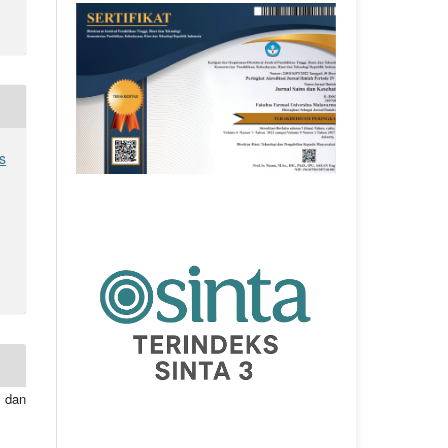
s
 dan