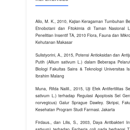
Allo, M. K., 2010, Kajian Keragaman Tumbuhan B
Etnobotani dan Fitokimia di Taman Nasional L
Penelitian Insentif TA, 2010 Flora, Fauna dan Mikr
Kehutanan Makasar
Sulistyorini, A., 2015, Potensi Antioksidan dan An
Putih (Allium sativum L.) dalam Beberapa Pelarut
Biologi Fakultas Sains & Teknologi Universitas 
Ibrahim Malang
Muna, Rifda Nailil., 2015, Uji Efek Antifertilitas
sativum L.) terhadap Regulasi Apoptosis Sel Ger
norvegicus) Galur Sprague Dawley. Skripsi, Fak
Kesehatan Program Studi Farmasi. Jakarta
Firdaus., dan Lilis, S., 2003, Daya Antibakteri 
sativum) terhadap Escheria coli pada berbagai T