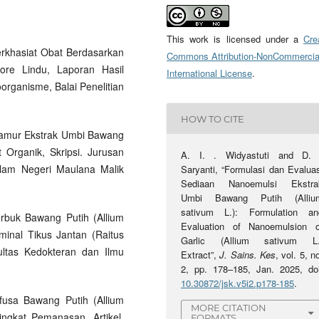
This work is licensed under a
Cre
erkhasiat Obat Berdasarkan
Commons Attribution-NonCommercia
ore Lindu, Laporan Hasil
International License
.
oorganisme, Balai Penelitian
HOW TO CITE
tijamur Ekstrak Umbi Bawang
 Organik, Skripsi. Jurusan
A. I. . Widyastuti and D. 
Islam Negeri Maulana Malik
Saryanti, “Formulasi dan Evaluas
Sediaan Nanoemulsi Ekstra
Umbi Bawang Putih (Alliu
sativum L.): Formulation an
 Serbuk Bawang Putih (Allium
Evaluation of Nanoemulsion o
minal Tikus Jantan (Raitus
Garlic (Allium sativum L.
ultas Kedokteran dan Ilmu
Extract”,
J. Sains. Kes
, vol. 5, n
2, pp. 178–185, Jan. 2025, doi
10.30872/jsk.v5i2.p178-185
.
Infusa Bawang Putih (Allium
MORE CITATION
ingkat Pemanasan, Artikel.
FORMATS