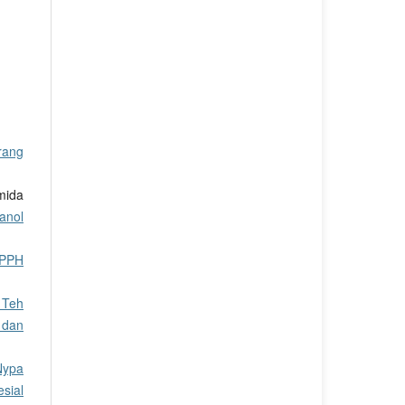
arang
mida
anol
DPPH
 Teh
 dan
Nypa
sial