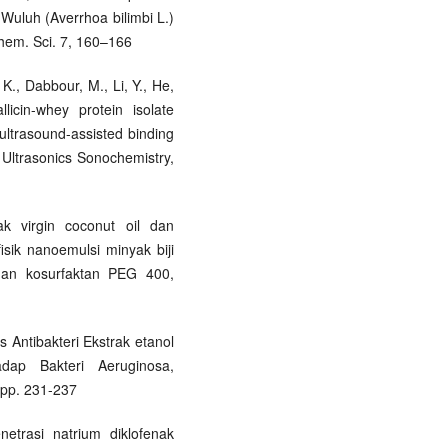
Wuluh (Averrhoa bilimbi L.)
 Chem. Sci. 7, 160–166
 K., Dabbour, M., Li, Y., He,
licin-whey protein isolate
 ultrasound-assisted binding
s, Ultrasonics Sonochemistry,
ak virgin coconut oil dan
fisik nanoemulsi minyak biji
dan kosurfaktan PEG 400,
s Antibakteri Ekstrak etanol
adap Bakteri Aeruginosa,
pp. 231-237
netrasi natrium diklofenak