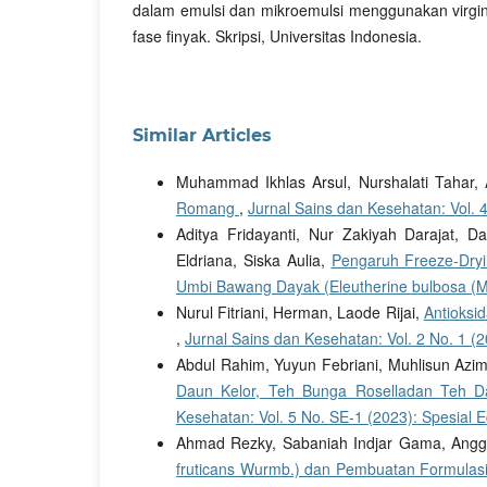
dalam emulsi dan mikroemulsi menggunakan virgin
fase finyak. Skripsi, Universitas Indonesia.
Similar Articles
Muhammad Ikhlas Arsul, Nurshalati Tahar, 
Romang
,
Jurnal Sains dan Kesehatan: Vol. 4
Aditya Fridayanti, Nur Zakiyah Darajat, D
Eldriana, Siska Aulia,
Pengaruh Freeze-Dryi
Umbi Bawang Dayak (Eleutherine bulbosa (Mi
Nurul Fitriani, Herman, Laode Rijai,
Antioksi
,
Jurnal Sains dan Kesehatan: Vol. 2 No. 1 (2
Abdul Rahim, Yuyun Febriani, Muhlisun Azi
Daun Kelor, Teh Bunga Roselladan Teh 
Kesehatan: Vol. 5 No. SE-1 (2023): Spesial Ed
Ahmad Rezky, Sabaniah Indjar Gama, Angg
fruticans Wurmb.) dan Pembuatan Formulas