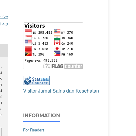
ative
l 4.0
.
i
k
m
Visitor Jurnal Sains dan Kesehatan
d
f
)
o.
:
INFORMATION
For Readers