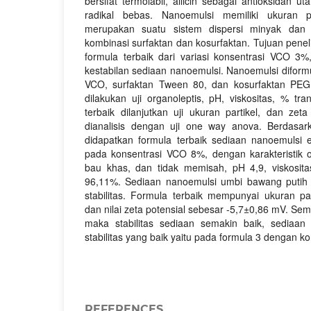
bersifat termolabil, allicin sebagai antioksidan
radikal bebas. Nanoemulsi memiliki ukuran 
merupakan suatu sistem dispersi minyak dan a
kombinasi surfaktan dan kosurfaktan. Tujuan penel
formula terbaik dari variasi konsentrasi VCO 
kestabilan sediaan nanoemulsi. Nanoemulsi diform
VCO, surfaktan Tween 80, dan kosurfaktan PEG
dilakukan uji organoleptis, pH, viskositas, % tran
terbaik dilanjutkan uji ukuran partikel, dan zeta 
dianalisis dengan uji one way anova. Berdasark
didapatkan formula terbaik sediaan nanoemulsi 
pada konsentrasi VCO 8%, dengan karakteristik o
bau khas, dan tidak memisah, pH 4,9, viskosita
96,11%. Sediaan nanoemulsi umbi bawang putih st
stabilitas. Formula terbaik mempunyai ukuran pa
dan nilai zeta potensial sebesar -5,7±0,86 mV. Sem
maka stabilitas sediaan semakin baik, sediaan
stabilitas yang baik yaitu pada formula 3 dengan 
REFERENCES