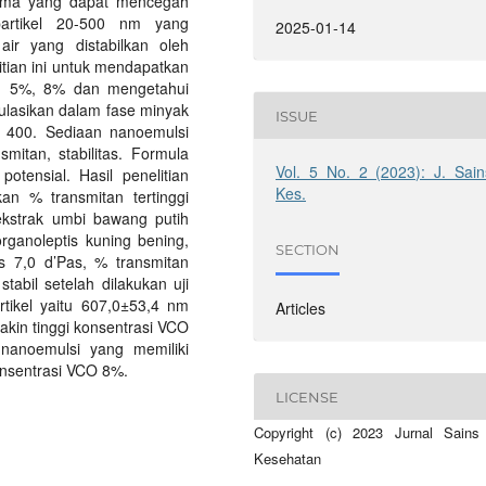
 utama yang dapat mencegah
partikel 20-500 nm yang
2025-01-14
ir yang distabilkan oleh
itian ini untuk mendapatkan
3%, 5%, 8% dan mengetahui
ulasikan dalam fase minyak
ISSUE
 400. Sediaan nanoemulsi
smitan, stabilitas. Formula
Vol. 5 No. 2 (2023): J. Sain
potensial. Hasil penelitian
Kes.
an % transmitan tertinggi
ekstrak umbi bawang putih
rganoleptis kuning bening,
SECTION
s 7,0 d’Pas, % transmitan
abil setelah dilakukan uji
rtikel yaitu 607,0±53,4 nm
Articles
akin tinggi konsentrasi VCO
 nanoemulsi yang memiliki
konsentrasi VCO 8%.
LICENSE
Copyright (c) 2023 Jurnal Sains
Kesehatan