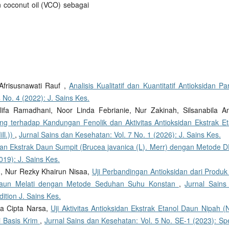
 coconut oil (VCO) sebagai
Afrisusnawati Rauf ,
Analisis Kualitatif dan Kuantitatif Antioksidan P
 No. 4 (2022): J. Sains Kes.
alifa Ramadhani, Noor Linda Febrianie, Nur Zakinah, Silsanabila A
ng terhadap Kandungan Fenolik dan Aktivitas Antioksidan Ekstrak Et
ll.))
,
Jurnal Sains dan Kesehatan: Vol. 7 No. 1 (2026): J. Sains Kes.
dan Ekstrak Daun Sumpit (Brucea javanica (L). Merr) dengan Metode 
019): J. Sains Kes.
m, Nur Rezky Khairun Nisaa,
Uji Perbandingan Antioksidan dari Produk
Daun Melati dengan Metode Seduhan Suhu Konstan
,
Jurnal Sains
ition J. Sains Kes.
a Cipta Narsa,
Uji Aktivitas Antioksidan Ekstrak Etanol Daun Nipah (
i Basis Krim
,
Jurnal Sains dan Kesehatan: Vol. 5 No. SE-1 (2023): Spe