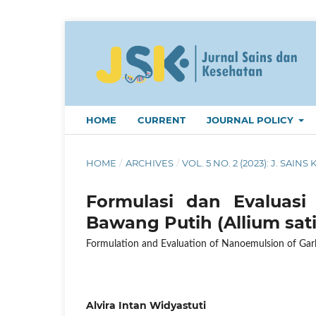
HOME
CURRENT
JOURNAL POLICY
HOME
/
ARCHIVES
/
VOL. 5 NO. 2 (2023): J. SAINS 
Formulasi dan Evaluasi
Bawang Putih (Allium sat
Formulation and Evaluation of Nanoemulsion of Garli
Alvira Intan Widyastuti