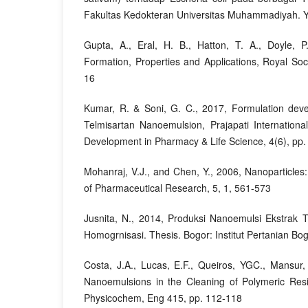
Fakultas Kedokteran Universitas Muhammadiyah. 
Gupta, A., Eral, H. B., Hatton, T. A., Doyle, 
Formation, Properties and Applications, Royal Soci
16
Kumar, R. & Soni, G. C., 2017, Formulation dev
Telmisartan Nanoemulsion, Prajapati Internation
Development in Pharmacy & Life Science, 4(6), pp
Mohanraj, V.J., and Chen, Y., 2006, Nanoparticles:
of Pharmaceutical Research, 5, 1, 561-573
Jusnita, N., 2014, Produksi Nanoemulsi Ekstra
Homogrnisasi. Thesis. Bogor: Institut Pertanian Bo
Costa, J.A., Lucas, E.F., Queiros, YGC., Mansur,
Nanoemulsions in the Cleaning of Polymeric Resi
Physicochem, Eng 415, pp. 112-118