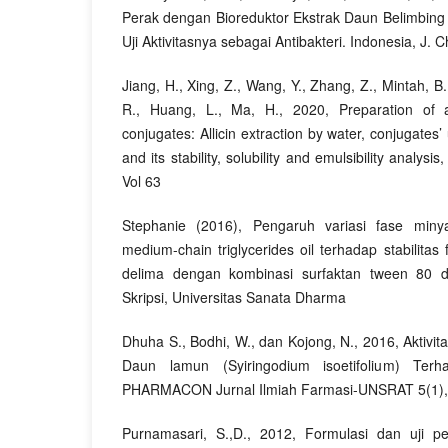
Perak dengan Bioreduktor Ekstrak Daun Belimbing 
Uji Aktivitasnya sebagai Antibakteri. Indonesia, J.
Jiang, H., Xing, Z., Wang, Y., Zhang, Z., Mintah, B.
R., Huang, L., Ma, H., 2020, Preparation of al
conjugates: Allicin extraction by water, conjugates’
and its stability, solubility and emulsibility analysi
Vol 63
Stephanie (2016), Pengaruh variasi fase miny
medium-chain triglycerides oil terhadap stabilitas 
delima dengan kombinasi surfaktan tween 80 
Skripsi, Universitas Sanata Dharma
Dhuha S., Bodhi, W., dan Kojong, N., 2016, Aktivita
Daun lamun (Syiringodium isoetifolium) Terh
PHARMACON Jurnal Ilmiah Farmasi-UNSRAT 5(1),
Purnamasari, S.,D., 2012, Formulasi dan uji pe