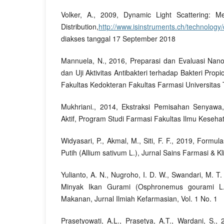
Volker, A., 2009, Dynamic Light Scattering: Me
Distribution,
http://www.isinstruments.ch/technology/
diakses tanggal 17 September 2018
Mannuela, N., 2016, Preparasi dan Evaluasi Nanop
dan Uji Aktivitas Antibakteri terhadap Bakteri Propi
Fakultas Kedokteran Fakultas Farmasi Universitas
Mukhriani., 2014, Ekstraksi Pemisahan Senyawa,
Aktif, Program Studi Farmasi Fakultas Ilmu Keseha
Widyasari, P., Akmal, M., Siti, F. F., 2019, Formu
Putih (Allium sativum L.), Jurnal Sains Farmasi & Kli
Yulianto, A. N., Nugroho, I. D. W., Swandari, M. T
Minyak Ikan Gurami (Osphronemus gourami L
Makanan, Jurnal Ilmiah Kefarmasian, Vol. 1 No. 1
Prasetyowati, A.L., Prasetya, A.T., Wardani, S., 