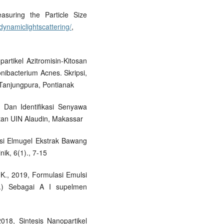
asuring the Particle Size
dynamiclightscattering/
,
artikel Azitromisin-Kitosan
onibacterium Acnes. Skripsi,
 Tanjungpura, Pontianak
 Dan Identifikasi Senyawa
tan UIN Alaudin, Makassar
lasi Elmugel Ekstrak Bawang
nik, 6(1)., 7-15
. K., 2019, Formulasi Emulsi
.) Sebagai A I supelmen
2018, Sintesis Nanopartikel