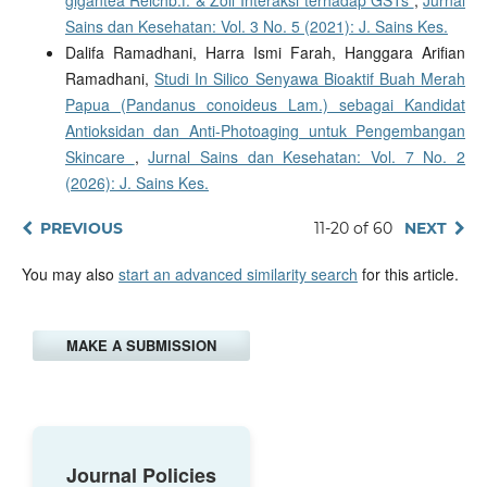
gigantea Reichb.f. & Zoll Interaksi terhadap GSTs
,
Jurnal
Sains dan Kesehatan: Vol. 3 No. 5 (2021): J. Sains Kes.
Dalifa Ramadhani, Harra Ismi Farah, Hanggara Arifian
Ramadhani,
Studi In Silico Senyawa Bioaktif Buah Merah
Papua (Pandanus conoideus Lam.) sebagai Kandidat
Antioksidan dan Anti-Photoaging untuk Pengembangan
Skincare
,
Jurnal Sains dan Kesehatan: Vol. 7 No. 2
(2026): J. Sains Kes.
PREVIOUS
11-20 of 60
NEXT
You may also
start an advanced similarity search
for this article.
MAKE A SUBMISSION
Journal Policies