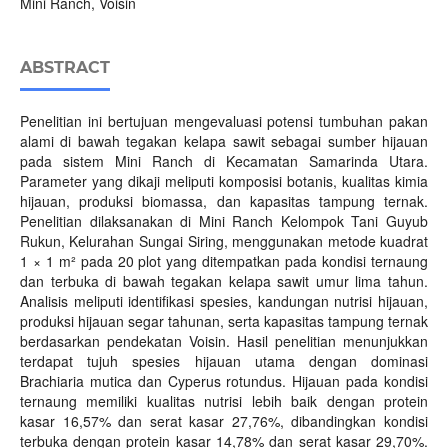
Mini Ranch, Voisin
ABSTRACT
Penelitian ini bertujuan mengevaluasi potensi tumbuhan pakan
alami di bawah tegakan kelapa sawit sebagai sumber hijauan
pada sistem Mini Ranch di Kecamatan Samarinda Utara.
Parameter yang dikaji meliputi komposisi botanis, kualitas kimia
hijauan, produksi biomassa, dan kapasitas tampung ternak.
Penelitian dilaksanakan di Mini Ranch Kelompok Tani Guyub
Rukun, Kelurahan Sungai Siring, menggunakan metode kuadrat
1 × 1 m² pada 20 plot yang ditempatkan pada kondisi ternaung
dan terbuka di bawah tegakan kelapa sawit umur lima tahun.
Analisis meliputi identifikasi spesies, kandungan nutrisi hijauan,
produksi hijauan segar tahunan, serta kapasitas tampung ternak
berdasarkan pendekatan Voisin. Hasil penelitian menunjukkan
terdapat tujuh spesies hijauan utama dengan dominasi
Brachiaria mutica dan Cyperus rotundus. Hijauan pada kondisi
ternaung memiliki kualitas nutrisi lebih baik dengan protein
kasar 16,57% dan serat kasar 27,76%, dibandingkan kondisi
terbuka dengan protein kasar 14,78% dan serat kasar 29,70%.