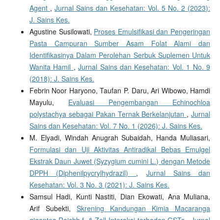
Agent
,
Jurnal Sains dan Kesehatan: Vol. 5 No. 2 (2023):
J. Sains Kes.
Agustine Susilowati,
Proses Emulsifikasi dan Pengeringan
Pasta Campuran Sumber Asam Folat Alami dan
Identifikasinya Dalam Perolehan Serbuk Suplemen Untuk
Wanita Hamil
,
Jurnal Sains dan Kesehatan: Vol. 1 No. 9
(2018): J. Sains Kes.
Febrin Noor Haryono, Taufan P. Daru, Ari Wibowo, Hamdi
Mayulu,
Evaluasi Pengembangan Echinochloa
polystachya sebagai Pakan Ternak Berkelanjutan
,
Jurnal
Sains dan Kesehatan: Vol. 7 No. 1 (2026): J. Sains Kes.
M. Elyadi, Windah Anugrah Subaidah, Handa Muliasari,
Formulasi dan Uji Aktivitas Antiradikal Bebas Emulgel
Ekstrak Daun Juwet (Syzygium cumini L.) dengan Metode
DPPH (Diphenilpycrylhydrazil)
,
Jurnal Sains dan
Kesehatan: Vol. 3 No. 3 (2021): J. Sains Kes.
Samsul Hadi, Kunti Nastiti, Dian Ekowati, Ana Muliana,
Arif Subekti,
Skrening Kandungan Kimia Macaranga