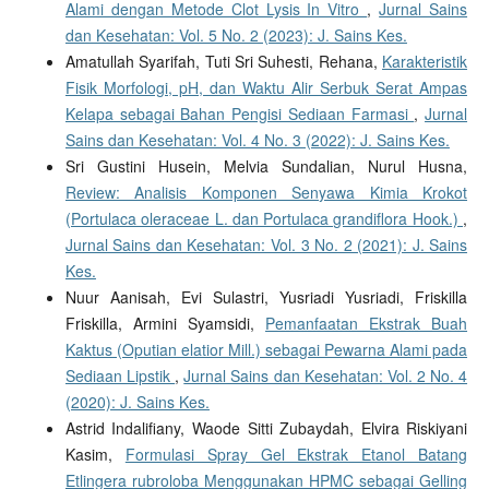
Alami dengan Metode Clot Lysis In Vitro
,
Jurnal Sains
dan Kesehatan: Vol. 5 No. 2 (2023): J. Sains Kes.
Amatullah Syarifah, Tuti Sri Suhesti, Rehana,
Karakteristik
Fisik Morfologi, pH, dan Waktu Alir Serbuk Serat Ampas
Kelapa sebagai Bahan Pengisi Sediaan Farmasi
,
Jurnal
Sains dan Kesehatan: Vol. 4 No. 3 (2022): J. Sains Kes.
Sri Gustini Husein, Melvia Sundalian, Nurul Husna,
Review: Analisis Komponen Senyawa Kimia Krokot
(Portulaca oleraceae L. dan Portulaca grandiflora Hook.)
,
Jurnal Sains dan Kesehatan: Vol. 3 No. 2 (2021): J. Sains
Kes.
Nuur Aanisah, Evi Sulastri, Yusriadi Yusriadi, Friskilla
Friskilla, Armini Syamsidi,
Pemanfaatan Ekstrak Buah
Kaktus (Oputian elatior Mill.) sebagai Pewarna Alami pada
Sediaan Lipstik
,
Jurnal Sains dan Kesehatan: Vol. 2 No. 4
(2020): J. Sains Kes.
Astrid Indalifiany, Waode Sitti Zubaydah, Elvira Riskiyani
Kasim,
Formulasi Spray Gel Ekstrak Etanol Batang
Etlingera rubroloba Menggunakan HPMC sebagai Gelling