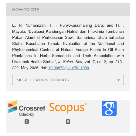
HOW TO CITE
E. R. Nurhamzah, T. . Purwokusumaning Daru, and H. .
Mayulu, “Evaluasi Kandungan Nutrisi dan Fitokimia Tumbuhan
Pakan Alami di Perkebunan Sawit Samarinda Utara terhadap
Status Kesehatan Ternak: Evaluation of the Nutritional and
Phytochemical Content of Natural Forage Plants in Oil Palm
Plantations in North Samarinda and Their Association with
Livestock Health Status”,
J. Sains. Kes
, vol. 7, no. 2, pp. 213–
222, May 2026, doi:
10.30872/jsk.v7i2.1080
.
MORE CITATION FORMATS
0
0