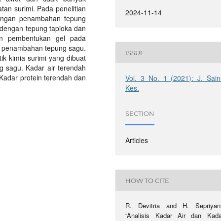
tan surimi. Pada penelitian
2024-11-14
 dengan penambahan tepung
 dengan tepung tapioka dan
n pembentukan gel pada
an penambahan tepung sagu.
ISSUE
tik kimia surimi yang dibuat
 sagu. Kadar air terendah
 Kadar protein terendah dan
Vol. 3 No. 1 (2021): J. Sain
Kes.
SECTION
Articles
HOW TO CITE
R. Devitria and H. Sepriyani
“Analisis Kadar Air dan Kada