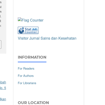
n
i
n
l.
:
e:
Visitor Jurnal Sains dan Kesehatan
INFORMATION
For Readers
For Authors
mbah
For Librarians
o. 5
 Ikan
OUR LOCATION