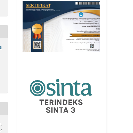
s
,
r