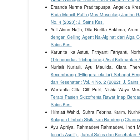
Ersanda Nurma Praditapuspa, Angelica Kre
Pada Mencit Putih (Mus Musculus) Jantan G
No. 4 (2020): J. Sains Kes.
Yuli Ainun Najih, Dita Nurlita Rakhma, Aru
dengan Gelling Agent Na-Alginat dari Alga 
Sains Kes.
Karunita Ika Astuti, Fitriyanti Fitriyanti,
(Trichopodus Trichopterus) Asal Kalimantan
Nurlaili Nurlaili, Ayu Maulida, Clara T
Kecombrang (Etlingera elatior) Sebagai Pen
dan Kesehatan: Vol. 4 No. 2 (2022): J. Sains
Warrantia Citta Citti Putri, Nishia Waya M
Terapi Pasien Skizofrenia Rawat Inap Ber
Sains Kes.
Hilmiati Wahid, Suhra Febrina Karim, Nurh
Kolagen Limbah Sisik Ikan Bandeng (Chano
Ayu Aprilya, Rahmadevi Rahmadevi, Indri M
Iecoris Aselli)
,
Jurnal Sains dan Kesehatan: V