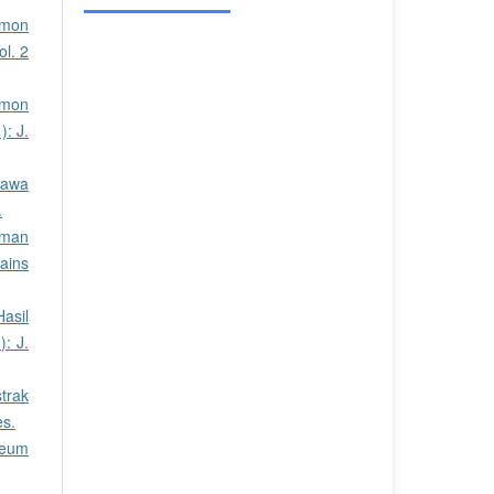
lmon
l. 2
lmon
): J.
Rawa
.
aman
ains
asil
): J.
trak
es.
leum