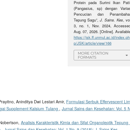
Protein pada Surimi Ikan Pati
(Pangasius, sp) dengan Varias
Pencucian dan Penambaha
Tepung Sagu”,
J. Sains. Kes
, vo
3, no. 1, Nov. 2024, Accessed
Aug. 07, 2026. [Online]. Availabl
https://jsk.ff.unmul.ac.id/index.ph
p/JSK/article/view/166
MORE CITATION
FORMATS
Prayitno, Aninditya Dwi Lestari Amir,
Formulasi Serbuk Effervescent Li
gai Supplement Kalsium Tulang
,
Jurnal Sains dan Kesehatan: Vol. 5 N
 Nobertson,
Analisis Karakteristik Kimia dan Sifat Organoleptik Tepung
n
,
Jurnal Sains dan Kesehatan: Vol. 1 No. 9 (2018): J. Sains Kes.