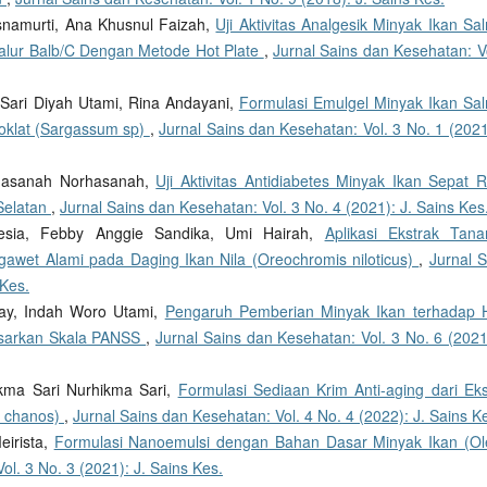
snamurti, Ana Khusnul Faizah,
Uji Aktivitas Analgesik Minyak Ikan Sa
alur Balb/C Dengan Metode Hot Plate
,
Jurnal Sains dan Kesehatan: Vo
m Sari Diyah Utami, Rina Andayani,
Formulasi Emulgel Minyak Ikan Sa
Coklat (Sargassum sp)
,
Jurnal Sains dan Kesehatan: Vol. 3 No. 1 (2021
 Norhasanah Norhasanah,
Uji Aktivitas Antidiabetes Minyak Ikan Sepat 
 Selatan
,
Jurnal Sains dan Kesehatan: Vol. 3 No. 4 (2021): J. Sains Kes
heresia, Febby Anggie Sandika, Umi Hairah,
Aplikasi Ekstrak Tan
gawet Alami pada Daging Ikan Nila (Oreochromis niloticus)
,
Jurnal S
 Kes.
eray, Indah Woro Utami,
Pengaruh Pemberian Minyak Ikan terhadap H
dasarkan Skala PANSS
,
Jurnal Sains dan Kesehatan: Vol. 3 No. 6 (2021
ikma Sari Nurhikma Sari,
Formulasi Sediaan Krim Anti-aging dari Eks
s chanos)
,
Jurnal Sains dan Kesehatan: Vol. 4 No. 4 (2022): J. Sains K
eirista,
Formulasi Nanoemulsi dengan Bahan Dasar Minyak Ikan (O
ol. 3 No. 3 (2021): J. Sains Kes.