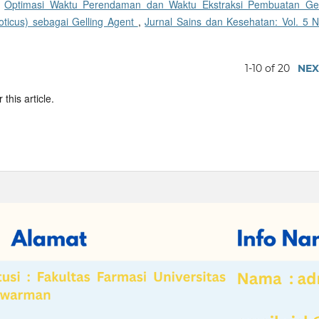
,
Optimasi Waktu Perendaman dan Waktu Ekstraksi Pembuatan Gel
loticus) sebagai Gelling Agent
,
Jurnal Sains dan Kesehatan: Vol. 5 N
1-10 of 20
NEX
 this article.