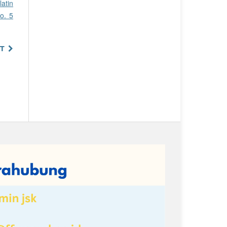
atin
o. 5
T